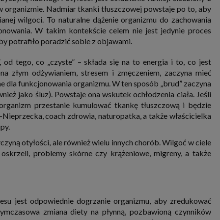
nia i przetwarzania danych osobowych w celu personalizowania treści i reklam oraz analizowania r
 organizmie. Nadmiar tkanki tłuszczowej powstaje po to, aby
ch, aplikacjach i w Internecie. W ten sposób technologię tę wykorzystują również podmioty 
ianej wilgoci. To naturalne dążenie organizmu do zachowania
 oraz nasi Zaufani Partnerzy, którzy także chcą dopasowywać reklamy do Twoich preferencji. Coo
nformatyczne zapisywane w plikach i przechowywane na Twoim urządzeniu końcowym (tj. twój ko
nowania. W takim kontekście celem nie jest jedynie proces
, smartphone itp.), które przeglądarka wysyła do serwera przy każdorazowym wejściu na stronę
by potrafiło poradzić sobie z objawami.
enia, podczas gdy odwiedzasz strony w Internecie. Szczegółową informację na temat plików cooki
jonowania znajdziesz
pod tym linkiem
. Pod tym linkiem znajdziesz także informację o tym jak 
enia przeglądarki, aby ograniczyć lub wyłączyć funkcjonowanie plików cookies itp. oraz jak usuną
 od tego, co „czyste” – składa się na to energia i to, co jest
z Twojego urządzenia.
iona złym odżywianiem, stresem i zmęczeniem, zaczyna mieć
 uprawnienia
tne dla funkcjonowania organizmu. W ten sposób „brud” zaczyna
ugują Ci następujące uprawnienia wobec Twoich danych i ich przetwarzania przez nas, inne pod
SAGIER i Zaufanych Partnerów:
nież jako śluz). Powstaje ona wskutek ochłodzenia ciała. Jeśli
organizm przestanie kumulować tkankę tłuszczową i będzie
li udzieliłeś zgody na przetwarzanie danych możesz ją w każdej chwili wycofać (cofnięcie zgody ocz
hyli zgodności z prawem przetwarzania już dokonanego na jej podstawie);
i-Nieprzecka, coach zdrowia, naturopatka, a także właścicielka
sz również prawo żądania dostępu do Twoich danych osobowych, ich sprostowania, usunięc
py.
czenia przetwarzania, prawo do przeniesienia danych, wyrażenia sprzeciwu wobec przetwarzania
rawo do wniesienia skargi do organu nadzorczego, którym w Polsce jest Prezes Urzędu Ochrony
zyną otyłości, ale również wielu innych chorób. Wilgoć w ciele
wych.
Pod tym adresem
znajdziesz dodatkowe informacje dotyczące przetwarzania danych i 
 oskrzeli, problemy skórne czy krążeniowe, migreny, a także
nień.
esu jest odpowiednie dogrzanie organizmu, aby zredukować
 tymczasowa zmiana diety na płynną, pozbawioną czynników