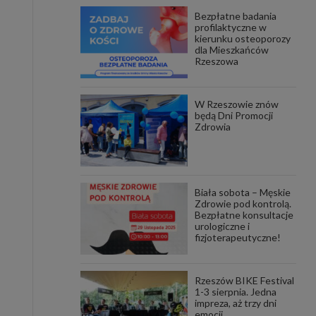
Bezpłatne badania
awniona
profilaktyczne w
 wygody
kierunku osteoporozy
omocji
dla Mieszkańców
tronach
Rzeszowa
. Takie
ch. Aby
 i ich
W Rzeszowie znów
 przez
będą Dni Promocji
pozbawi
Zdrowia
owolnym
ielenia
godę, w
 okres
Biała sobota – Męskie
ku, gdy
Zdrowie pod kontrolą.
 Ciebie
Bezpłatne konsultacje
urologiczne i
fizjoterapeutyczne!
encjom
danych
łasnych
Rzeszów BIKE Festival
1-3 sierpnia. Jedna
impreza, aż trzy dni
age do
emocji