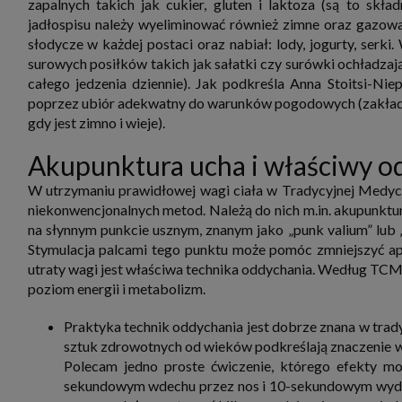
zapalnych takich jak cukier, gluten i laktoza (są to skła
jadłospisu należy wyeliminować również zimne oraz gazowan
słodycze w każdej postaci oraz nabiał: lody, jogurty, serk
surowych posiłków takich jak sałatki czy surówki ochładza
całego jedzenia dziennie). Jak podkreśla Anna Stoitsi-N
poprzez ubiór adekwatny do warunków pogodowych (zakładan
gdy jest zimno i wieje).
Akupunktura ucha i właściwy o
W utrzymaniu prawidłowej wagi ciała w Tradycyjnej Medycy
niekonwencjonalnych metod. Należą do nich m.in. akupunktur
na słynnym punkcie usznym, znanym jako „punk valium” lub „k
Stymulacja palcami tego punktu może pomóc zmniejszyć ape
utraty wagi jest właściwa technika oddychania. Według TCM 
poziom energii i metabolizm.
Praktyka technik oddychania jest dobrze znana w tradyc
sztuk zdrowotnych od wieków podkreślają znaczenie 
Polecam jedno proste ćwiczenie, którego efekty mo
sekundowym wdechu przez nos i 10-sekundowym wydech