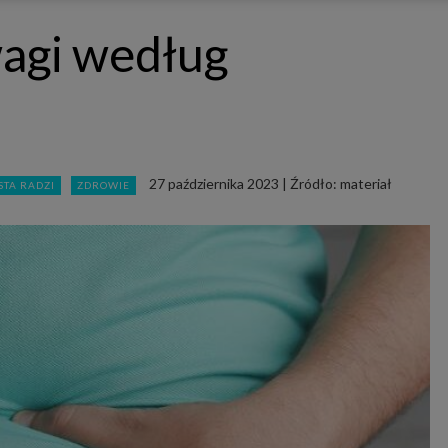
ępnianych przez siebie usług internetowych przetwarzają Twoje dane we własnych 
tingowych w oparciu o prawnie uzasadniony, wspólny interes podmiotów Grupy SAGIER. Przetwa
wagi według
nie wymaga dodatkowej zgody z Twojej strony, ale możesz mu się w każdej chwili sprzeciwić. O 
ujesz inaczej, dokonując stosownych zmian ustawień w Twojej przeglądarce, podmioty z Grupy
ównież instalować na Twoich urządzeniach pliki cookies i podobne oraz odczytywać informacje z
. Bliższe informacje o cookies znajdziesz w akapicie „Cookies” pod koniec tej informacji.
istrator danych osobowych
stratorami Twoich danych są podmioty z Grupy SAGIER czyli podmioty z grupy kapitałowej SA
 skład wchodzą Sagier Sp. z o.o. ul. Cegielniana 18c/3, 35-310 Rzeszów oraz Podmioty Zależne. Pon
le obowiązującego prawa, administratorami Twoich danych w ramach poszczególnych Usług mo
ż Zaufani Partnerzy, w tym klienci.
27 października 2023
|
Źródło: materiał
STA RADZI
ZDROWIE
IOTY ZALEŻNE:
/www.biznesistyl.pl/
/poradnikbudowlany.eu/
//modnieizdrowo.pl/
/www.sagier.pl/
 wyrazisz zgodę, o którą wyżej prosimy, administratorami Twoich danych osobowych będą tak
i Partnerzy. Listę Zaufanych Partnerów możesz sprawdzić w każdym momencie na stronie naszej
p
ności
i tam też zmodyfikować lub cofnąć swoje zgody.
awa i cel przetwarzania
dane przetwarzamy w następujących celach:
li zawieramy z Tobą umowę o realizację danej usługi (np. usługi zapewniającej Ci możliwość zapozna
ym z naszych serwisów w oparciu o treść regulaminu tego serwisu), to możemy przetwarzać Twoje