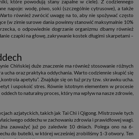
dniki, które powodują stany zapalne w ciele). Z codziennego
e napoje: wodę, piwo, soki (szczególnie cytrusowe), a także
i. Warto również zwrócić uwagę na to, aby nie spożywać często
jące (w zimie surowe dania powinny stanowić maksymalnie 10%
ieprzecka, o odpowiednie dogrzanie organizmu dbamy również
ie czapki na głowę, zakrywanie kostek długimi skarpetami –
ddech
nie Chińskiej duże znaczenie ma również stosowanie różnych
a ucha oraz praktyka oddychania. Warto codziennie skupić się
ontrola apetytu”. Znajduje się on tuż przy tzw. skrawku ucha.
tyt i uspokoić stres. Równie istotnym elementem w procesie
oddech to naturalny proces, który ma wpływ na nasze zdrowie,
jach azjatyckich, takich jak Tai Chi i Qigong. Mistrzowie tych
właściwego oddechu w zachowaniu zdrowia i prawidłowej wagi.
żna zauważyć już po zaledwie 10 dniach. Polega ono na 6-
u do butelki, w której wcześniej zrobiliśmy 1-3 otwory. Ten