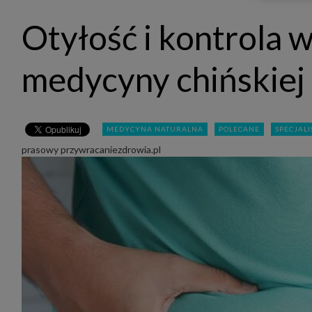
udost
marke
Otyłość i kontrola 
takie 
zdecyd
będą r
plików
medycyny chińskiej
Admin
Admini
której
świet
równie
MEDYCYNA NATURALNA
POLECANE
SPECJALI
PODMI
prasowy przywracaniezdrowia.pl
http:/
http:/
https:
http:/
Jeżeli
Zaufan
prywat
Podst
Twoje 
1. Jeś
z jedn