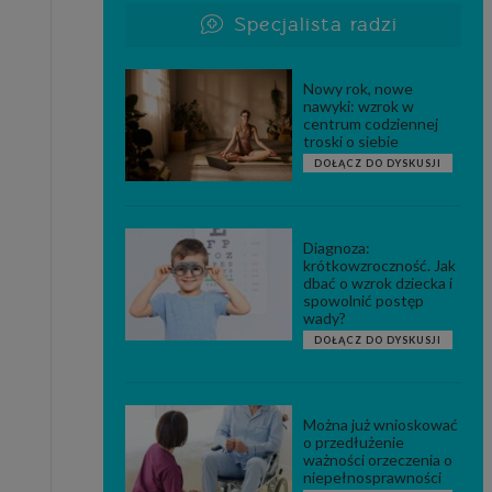
Specjalista radzi
Nowy rok, nowe
nawyki: wzrok w
centrum codziennej
troski o siebie
DOŁĄCZ DO DYSKUSJI
Diagnoza:
krótkowzroczność. Jak
dbać o wzrok dziecka i
spowolnić postęp
wady?
DOŁĄCZ DO DYSKUSJI
Można już wnioskować
o przedłużenie
ważności orzeczenia o
niepełnosprawności