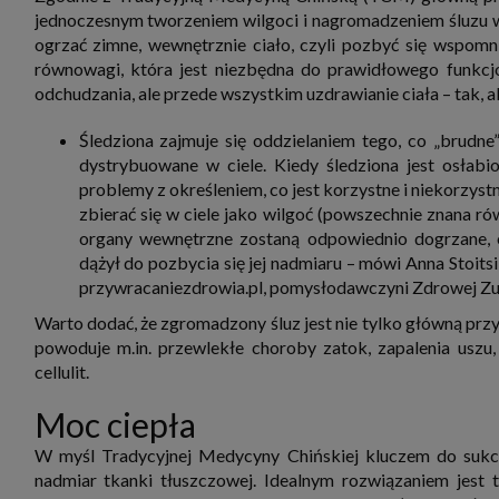
zbiera
jednoczesnym tworzeniem wilgoci i nagromadzeniem śluzu w
strona
ogrzać zimne, wewnętrznie ciało, czyli pozbyć się wspomn
SAGIER
dane i
równowagi, która jest niezbędna do prawidłowego funkcjo
tablet
odchudzania, ale przede wszystkim uzdrawianie ciała – tak, a
urządz
funkc
ustawi
Śledziona zajmuje się oddzielaniem tego, co „brudne”,
pliki 
dystrybuowane w ciele. Kiedy śledziona jest osłab
Twoje
problemy z określeniem, co jest korzystne i niekorzys
Przysł
Grupy 
zbierać się w ciele jako wilgoć (powszechnie znana rów
organy wewnętrzne zostaną odpowiednio dogrzane, 
1. Jeś
nie uc
dążył do pozbycia się jej nadmiaru – mówi Anna Stoits
2. Ma
przywracaniezdrowia.pl, pomysłodawczyni Zdrowej Zu
ograni
oraz p
Warto dodać, że zgromadzony śluz jest nie tylko główną przyc
Osobo
powoduje m.in. przewlekłe choroby zatok, zapalenia uszu,
upraw
cellulit.
Moc ciepła
W myśl Tradycyjnej Medycyny Chińskiej kluczem do sukc
nadmiar tkanki tłuszczowej. Idealnym rozwiązaniem jest