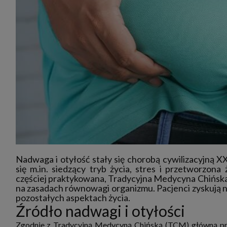
zakres
2. Zap
osoba)
użytk
własny
intern
przetw
3. Za 
móc p
przed
Ciebie
Cię to
momen
Twoje 
zgody 
przyp
przeda
podsta
skutec
Nadwaga i otyłość stały się chorobą cywilizacyjną
Przek
się m.in. siedzący tryb życia, stres i przetworzon
częściej praktykowana, Tradycyjna Medycyna Chińska.
Admin
marke
na zasadach równowagi organizmu. Pacjenci zyskują n
zobowi
pozostałych aspektach życia.
celów.
Źródło nadwagi i otyłości
Cooki
Na na
Zgodnie z Tradycyjną Medycyną Chińską (TCM) główną przyc