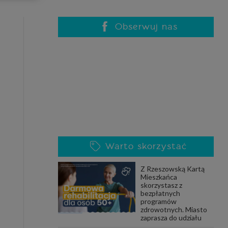
celach
rzanie
ile nie
Obserwuj nas
 SAGIER
 takich
GIER, w
adto, w
gą być
Warto skorzystać
że nasi
Z Rzeszowską Kartą
olityki
Mieszkańca
skorzystasz z
bezpłatnych
programów
zdrowotnych. Miasto
nia się
zaprasza do udziału
 dane w