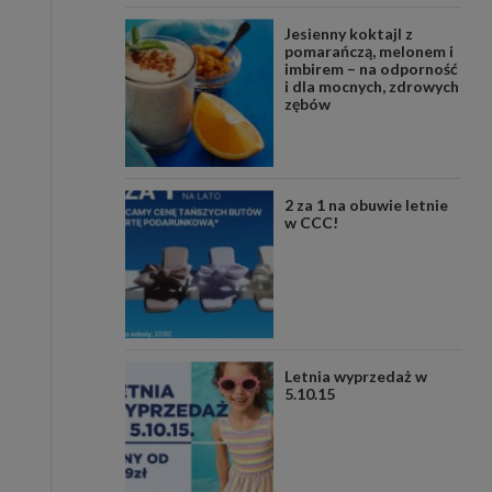
Jesienny koktajl z
pomarańczą, melonem i
imbirem – na odporność
i dla mocnych, zdrowych
zębów
2 za 1 na obuwie letnie
w CCC!
Letnia wyprzedaż w
5.10.15