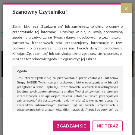
Strona wykorzystuje pliki cookies, które służą głównie do celów statystycznych.
×
Wyrażając zgodę na używanie 'cookies', zezwalasz na zapisanie ich w pamięci
Szanowny Czytelniku !
przeglądarki. Przejdź do
polityki cookies
.
ROZUMIEM
Zanim klikniesz „Zgadzam się” lub zamkniesz to okno, prosimy o
przeczytanie tej informacji. Prosimy w niej o Twoją dobrowolną
zgodę na przetwarzanie Twoich danych osobowych przez naszych
partnerów biznesowych oraz przekazujemy informacje o tzw.
cookies i o przetwarzaniu przez nas Twoich danych osobowych.
Klikając „Zgadzam się” lub zamykając okno, zgadzasz się na poniższe.
Możesz też odmówić zgody lub ograniczyć jej zakres.
Zgoda
Jeśli chcesz zgodzić się na przetwarzanie przez Zaufanych Partnerów
Grupy SAGIER Twoich danych osobowych, które udostępniasz w historii
przeglądania stron i aplikacji internetowych, w celach marketingowych
(obejmujących zautomatyzowaną analizę Twojej aktywności na stronach
internetowych i w aplikacjach w celu ustalenia Twoich potencjalnych
zainteresowań dla dostosowania reklamy i oferty) w tym na umieszczanie
znaczników internetowych (cookies itp.) na Twoich urządzeniach i
Płytki ceramiczne na miarę
odczytywanie takich znaczników, kliknij przycisk „Przejdź do serwisu” lub
zamknij to okno.
wyobraźni
Jeśli nie chcesz wyrazić zgody, kliknij „Nie teraz”.
ZGADZAM SIĘ
NIE TERAZ
Wyrażenie zgody jest dobrowolne. Możesz edytować zakres zgody, w tym
wycofać ją całkowicie, przechodząc na naszą stronę
polityki prywatności
.