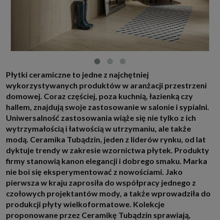
http://www.sagier.pl/
Jeżeli wyrazisz zgodę, o którą wyżej prosimy, administratorami Twoich
danych osobowych będą także nasi Zaufani Partnerzy. Listę Zaufanych
Partnerów możesz sprawdzić w każdym momencie na stronie naszej
polityki prywatności
i tam też zmodyfikować lub cofnąć swoje zgody.
Podstawa i cel przetwarzania
Twoje dane przetwarzamy w następujących celach:
Płytki ceramiczne to jedne z najchętniej
1. Jeśli zawieramy z Tobą umowę o realizację danej usługi (np. usługi
zapewniającej Ci możliwość zapoznania się z jednym z naszych serwisów
wykorzystywanych produktów w aranżacji przestrzeni
w oparciu o treść regulaminu tego serwisu), to możemy przetwarzać
domowej. Coraz częściej, poza kuchnią, łazienką czy
Twoje dane w zakresie niezbędnym do realizacji tej umowy.
hallem, znajdują swoje zastosowanie w salonie i sypialni.
2. Zapewnianie bezpieczeństwa usługi (np. sprawdzenie, czy do Twojego
Uniwersalność zastosowania wiąże się nie tylko z ich
konta nie loguje się nieuprawniona osoba), dokonanie pomiarów
statystycznych, ulepszanie naszych usług i dopasowanie ich do potrzeb i
wytrzymałością i łatwością w utrzymaniu, ale także
wygody użytkowników (np. personalizowanie treści w usługach), jak
modą. Ceramika Tubądzin, jeden z liderów rynku, od lat
również prowadzenie marketingu i promocji własnych usług (np. jeśli
interesujesz się motoryzacją i oglądasz artykuły w biznesistyl.pl lub na
dyktuje trendy w zakresie wzornictwa płytek. Produkty
innych stronach internetowych, to możemy Ci wyświetlić reklamę
firmy stanowią kanon elegancji i dobrego smaku. Marka
dotyczącą artykułu w serwisie biznesistyl.pl/automoto. Takie
przetwarzanie danych to realizacja naszych prawnie uzasadnionych
nie boi się eksperymentować z nowościami. Jako
interesów.
pierwsza w kraju zaprosiła do współpracy jednego z
3. Za Twoją zgodą usługi marketingowe dostarczą Ci nasi Zaufani
czołowych projektantów mody, a także wprowadziła do
Partnerzy oraz my dla podmiotów trzecich. Aby móc pokazać interesujące
produkcji płyty wielkoformatowe. Kolekcje
Cię reklamy (np. produktu, którego możesz potrzebować) reklamodawcy i
ich przedstawiciele chcieliby mieć możliwość przetwarzania Twoich
proponowane przez Ceramikę Tubądzin sprawiają,
danych związanych z odwiedzanymi przez Ciebie stronami