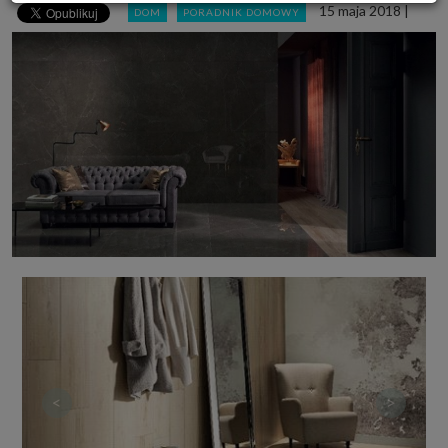
15 maja 2018
|
DOM
PORADNIK DOMOWY
Powyższa zgoda dotyczy przetwarzania Twoich danych osobowych w celach
marketingowych Zaufanych Partnerów. Zaufani Partnerzy to firmy z
obszaru e-commerce i reklamodawcy oraz działające w ich imieniu domy
mediowe i podobne organizacje, z którymi Grupa SAGIER współpracuje.
Podmioty z Grupy SAGIER w ramach udostępnianych przez siebie usług
internetowych przetwarzają Twoje dane we własnych celach
marketingowych w oparciu o prawnie uzasadniony, wspólny interes
podmiotów Grupy SAGIER. Przetwarzanie takie nie wymaga dodatkowej
zgody z Twojej strony, ale możesz mu się w każdej chwili sprzeciwić. O ile
nie zdecydujesz inaczej, dokonując stosownych zmian ustawień w Twojej
przeglądarce, podmioty z Grupy SAGIER będą również instalować na
Twoich urządzeniach pliki cookies i podobne oraz odczytywać informacje z
takich plików. Bliższe informacje o cookies znajdziesz w akapicie
„Cookies” pod koniec tej informacji.
Administrator danych osobowych
Administratorami Twoich danych są podmioty z Grupy SAGIER czyli
podmioty z grupy kapitałowej SAGIER, w której skład wchodzą Sagier Sp. z
o.o. ul. Cegielniana 18c/3, 35-310 Rzeszów oraz Podmioty Zależne.
Ponadto, w świetle obowiązującego prawa, administratorami Twoich
danych w ramach poszczególnych Usług mogą być również Zaufani
Partnerzy, w tym klienci.
PODMIIOTY ZALEŻNE:
http://www.biznesistyl.pl/
<
>
http://poradnikbudowlany.eu/
https://modnieizdrowo.pl/