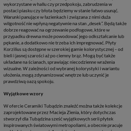
wykorzystane w hallu czy przedpokoju, zabrudzenia w
postaci piasku czy błota będziemy w stanie łatwo usunąć.
Warunki panujące w łazienkach i związana z nimi duża
wilgotność nie wpłyną negatywnie na stan „desek”. Będą także
dobrze reagować na ogrzewanie podłogowe, które w
przypadku drewna może powodować jego odkształcanie lub
pękanie, a dodatkowo nie trzeba ich impregnować. Płyty
Korzilius są dostępne w szerokiej gamie kolorystycznej – od
bieli i jasnej szarości aż po ciemny brąz. Mogą być także
układane na ścianach, sprawiając niecodzienne wrażenia
wizualne. W zależności od wybranej kolorystyki i wariantu
ułożenia, mogą zdynamizować wnętrze lub uczynić je
prawdziwą oazą spokoju.
Wyjątkowe wzory
W ofercie Ceramiki Tubądzin znaleźć można także kolekcje
zaprojektowane przez Macieja Zienia, który dotychczas
stworzył dla Tubądzina sześć wyjątkowych serii płytek
inspirowanych światowymi metropoliami, a obecnie pracuje