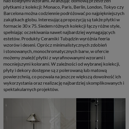
nad kolejnymi wzorami. Aranżując domową przestrzeń
płytkami z kolekcji: Monaco, Paris, Berlin, London, Tokyo czy
Barcelona można codziennie podróżować po najpiękniejszych
zakątkach globu. Interesującą propozycją są także płytki w
formacie 30 x 75. Siedem różnych kolekcji łączy różne style,
spełniając oczekiwania nawet najbardziej wymagających
estetów. Produkty Ceramiki Tubądzin wyróżnia feeria
wzorów i deseni. Oprócz minimalistycznych zdobień
i stonowanych, monochromatycznych barw, w ofercie
możemy znaleźć płytki z wyrafinowanymi wzorami i
mocniejszymi kolorami. W zależności od wybranej kolekcji,
płyty i dekory dostępne są z polerowaną lub matową
powierzchnią, co pozwala na jeszcze większą dowolność ich
wykorzystania oraz realizację najbardziej skomplikowanych i
spektakularnych projektów.