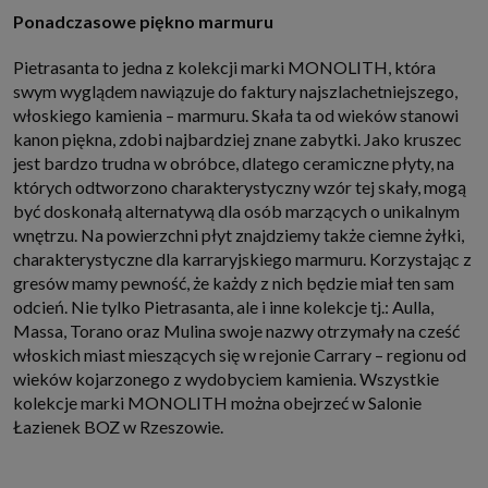
które przeglądarka wysyła do serwera przy każdorazowym wejściu na
Ponadczasowe piękno marmuru
stronę z tego urządzenia, podczas gdy odwiedzasz strony w Internecie.
Szczegółową informację na temat plików cookie i ich funkcjonowania
znajdziesz
pod tym linkiem
. Pod tym linkiem znajdziesz także informację
Pietrasanta to jedna z kolekcji marki MONOLITH, która
o tym jak zmienić ustawienia przeglądarki, aby ograniczyć lub wyłączyć
swym wyglądem nawiązuje do faktury najszlachetniejszego,
funkcjonowanie plików cookies itp. oraz jak usunąć takie pliki z Twojego
urządzenia.
włoskiego kamienia – marmuru. Skała ta od wieków stanowi
Twoje uprawnienia
kanon piękna, zdobi najbardziej znane zabytki. Jako kruszec
Przysługują Ci następujące uprawnienia wobec Twoich danych i ich
jest bardzo trudna w obróbce, dlatego ceramiczne płyty, na
przetwarzania przez nas, inne podmioty z Grupy SAGIER i Zaufanych
których odtworzono charakterystyczny wzór tej skały, mogą
Partnerów:
być doskonałą alternatywą dla osób marzących o unikalnym
1. Jeśli udzieliłeś zgody na przetwarzanie danych możesz ją w każdej
wnętrzu. Na powierzchni płyt znajdziemy także ciemne żyłki,
chwili wycofać (cofnięcie zgody oczywiście nie uchyli zgodności z prawem
przetwarzania już dokonanego na jej podstawie);
charakterystyczne dla karraryjskiego marmuru. Korzystając z
2. Masz również prawo żądania dostępu do Twoich danych osobowych, ich
gresów mamy pewność, że każdy z nich będzie miał ten sam
sprostowania, usunięcia lub ograniczenia przetwarzania, prawo do
odcień. Nie tylko Pietrasanta, ale i inne kolekcje tj.: Aulla,
przeniesienia danych, wyrażenia sprzeciwu wobec przetwarzania danych
Massa, Torano oraz Mulina swoje nazwy otrzymały na cześć
oraz prawo do wniesienia skargi do organu nadzorczego, którym w Polsce
jest Prezes Urzędu Ochrony Danych Osobowych.
Pod tym adresem
włoskich miast mieszących się w rejonie Carrary – regionu od
znajdziesz dodatkowe informacje dotyczące przetwarzania danych i
wieków kojarzonego z wydobyciem kamienia. Wszystkie
Twoich uprawnień.
kolekcje marki MONOLITH można obejrzeć w Salonie
Łazienek BOZ w Rzeszowie.