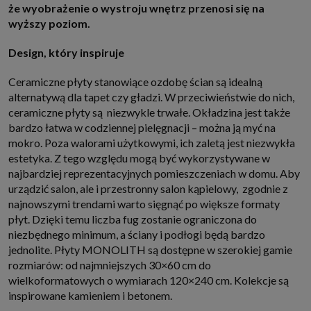
że wyobrażenie o wystroju wnętrz przenosi się na
internetowymi. Udzielenie takiej zgody jest dobrowolne, nie musisz jej
udzielać, nie pozbawi Cię to dostępu do naszych usług. Masz również
wyższy poziom.
możliwość ograniczenia zakresu lub zmiany zgody w dowolnym
momencie.
Design, który inspiruje
Twoje dane przetwarzane będą do czasu istnienia podstawy do ich
przetwarzania, czyli w przypadku udzielenia zgody do momentu jej
cofnięcia, ograniczenia lub innych działań z Twojej strony ograniczających
Ceramiczne płyty stanowiące ozdobę ścian są idealną
tę zgodę, w przypadku niezbędności danych do wykonania umowy, przez
alternatywą dla tapet czy gładzi. W przeciwieństwie do nich,
czas jej wykonywania i ewentualnie okres przedawnienia roszczeń z niej
(zwykle nie więcej niż 3 lata, a maksymalnie 10 lat), a w przypadku, gdy
ceramiczne płyty są niezwykle trwałe. Okładzina jest także
podstawą przetwarzania danych jest uzasadniony interes administratora,
bardzo łatwa w codziennej pielęgnacji – można ją myć na
do czasu zgłoszenia przez Ciebie skutecznego sprzeciwu.
mokro. Poza walorami użytkowymi, ich zaletą jest niezwykła
Przekazywanie danych
estetyka. Z tego względu mogą być wykorzystywane w
Administratorzy danych mogą powierzać Twoje dane podwykonawcom IT,
najbardziej reprezentacyjnych pomieszczeniach w domu. Aby
księgowym, agencjom marketingowym etc. Zrobią to jedynie na
podstawie umowy o powierzenie przetwarzania danych zobowiązującej
urządzić salon, ale i przestronny salon kąpielowy, zgodnie z
taki podmiot do odpowiedniego zabezpieczenia danych i niekorzystania z
najnowszymi trendami warto sięgnąć po większe formaty
nich do własnych celów.
płyt. Dzięki temu liczba fug zostanie ograniczona do
Cookies
niezbędnego minimum, a ściany i podłogi będą bardzo
Na naszych stronach używamy znaczników internetowych takich jak pliki
np. cookie lub local storage do zbierania i przetwarzania danych
jednolite. Płyty MONOLITH są dostępne w szerokiej gamie
osobowych w celu personalizowania treści i reklam oraz analizowania
rozmiarów: od najmniejszych 30×60 cm do
ruchu na stronach, aplikacjach i w Internecie. W ten sposób technologię tę
wykorzystują również podmioty z Grupy SAGIER oraz nasi Zaufani
wielkoformatowych o wymiarach 120×240 cm. Kolekcje są
Partnerzy, którzy także chcą dopasowywać reklamy do Twoich preferencji.
inspirowane kamieniem i betonem.
Cookies to dane informatyczne zapisywane w plikach i przechowywane na
Twoim urządzeniu końcowym (tj. twój komputer, tablet, smartphone itp.),