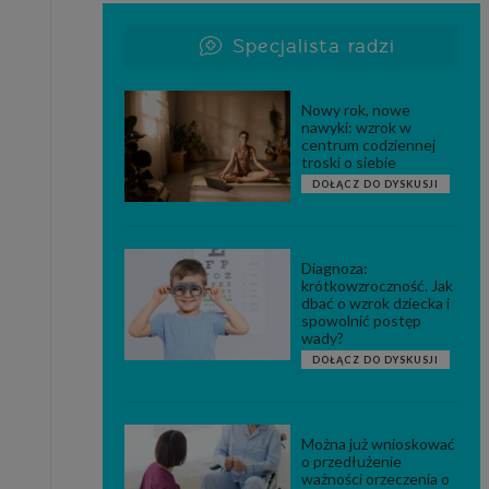
Specjalista radzi
Nowy rok, nowe
nawyki: wzrok w
centrum codziennej
troski o siebie
DOŁĄCZ DO DYSKUSJI
Diagnoza:
krótkowzroczność. Jak
dbać o wzrok dziecka i
spowolnić postęp
wady?
DOŁĄCZ DO DYSKUSJI
Można już wnioskować
o przedłużenie
ważności orzeczenia o