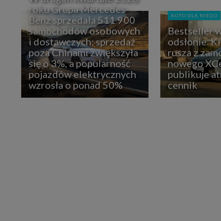
roku Grupa Mercedes-
AUTO DLA NIEGO
Benz sprzedała 511 900
samochodów osobowych
Bestseller 
i dostawczych; sprzedaż
odsłonie. K
poza Chinami zwiększyła
rusza z zam
się o 3%, a popularność
nowego XCe
pojazdów elektrycznych
publikuje at
wzrosła o ponad 50%
cennik