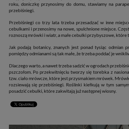
roku, doniczkę przynosimy do domu, stawiamy na parape
przebiśniegi.
Przebiśniegi co trzy lata trzeba przesadzać w inne miejs
cebulkami i przenosimy na nowe, spulchnione miejsce. Częs
roznoszą mrówki i wiatr, a małe cebulki przybyszowe, które 
Jak podają botanicy, znanych jest ponad tysiąc odmian p
pomiędzy odmianami są tak małe, że trzeba poddać je wnikl
Dlaczego warto, a nawet trzeba sadzić w ogrodach przebiśnie
pszczołom. Po przekwitnięciu tworzy się torebka z nasiona
tzw. ciało mrówcze, które jest przysmakiem mrówek. Mrówki 
rozsiewają się przebiśniegi. Roślinki kiełkują w tym samym
posadzić cebulki, które zakwitają już następnej wiosny.