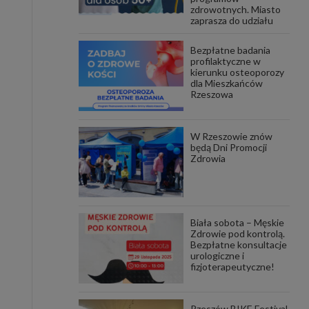
zdrowotnych. Miasto
zaprasza do udziału
awniona
 wygody
omocji
Bezpłatne badania
tronach
profilaktyczne w
. Takie
kierunku osteoporozy
dla Mieszkańców
ch. Aby
Rzeszowa
 i ich
 przez
pozbawi
owolnym
W Rzeszowie znów
będą Dni Promocji
Zdrowia
ielenia
godę, w
 okres
ku, gdy
 Ciebie
Biała sobota – Męskie
Zdrowie pod kontrolą.
encjom
Bezpłatne konsultacje
danych
urologiczne i
łasnych
fizjoterapeutyczne!
age do
Rzeszów BIKE Festival