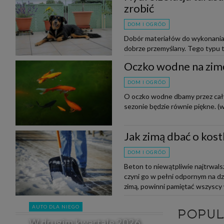
zrobić
DOM I OGRÓD
Dobór materiałów do wykonania
dobrze przemyślany. Tego typu 
pogodowych, a także na skutki du
Oczko wodne na zim
DOM I OGRÓD
O oczko wodne dbamy przez cały 
sezonie będzie równie piękne. (wi
Jak zimą dbać o kos
DOM I OGRÓD
Beton to niewątpliwie najtrwals
czyni go w pełni odpornym na dzi
zimą, powinni pamiętać wszyscy 
AUTO DLA NIEGO
POPU
W drugim kwartale 2026