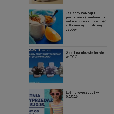
Jesienny koktajl z
pomarańczą, melonem i
imbirem – na odporność
i dla mocnych, zdrowych
zębów
2 za 1 na obuwie letnie
w CCC!
Letnia wyprzedaż w
5.10.15