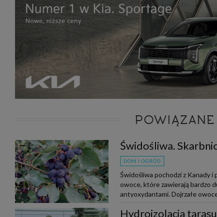
POWIĄZANE
Świdośliwa. Skarbnic
DOM I OGRÓD
Świdośliwa pochodzi z Kanady i
owoce, które zawierają bardzo du
antyoxydantami. Dojrzałe owoce 
Hydroizolacja taras