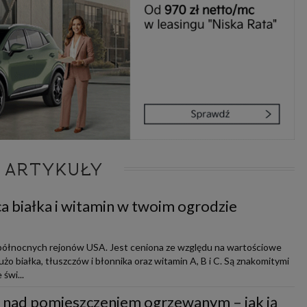
 ARTYKUŁY
a białka i witamin w twoim ogrodzie
 północnych rejonów USA. Jest ceniona ze względu na wartościowe
żo białka, tłuszczów i błonnika oraz witamin A, B i C. Są znakomitymi
świ...
u nad pomieszczeniem ogrzewanym – jak ją