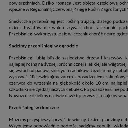
powierzchniach. Dziko rosnąca Jest objęta częściową och
zbiera
strona
wpisane w Regionalną Czerwoną Księgę Roślin Zagrożonych
SAGIER
dane i
tablet
Śnieżyczka przebiśnieg jest rośliną trującą, dlatego podc
urządz
dzieci. Kwiatów nie wolno zrywać, choć tak ładnie pach
funkc
ustawi
Przebiśniegi wykorzystuje się w leczeniu chorób neurologicz
pliki 
Twoje
Sadzimy przebiśniegi w ogrodzie
Przysł
Grupy 
Przebiśniegi lubią bliskie sąsiedztwo drzew i krzewów, k
1. Jeś
najlepiej rosną na żyznej, próchnicznej i lekkiej,ale wilgotn
nie uc
się wśród tulipanów, śnieżyc i ranników. Jeżeli mamy cebulk
2. Ma
wyrosnąć. Nie zwlekajmy zatem z posadzeniem zakupionych
ograni
oraz p
czerwca do września na głębokość około 10 cm, najlepiej 
Osobo
szkodniki nie zjedzą naszych cebulek. Po posadzeniu nie pod
upraw
Nawożenie dzielimy na dwie dawki: pierwszą stosujemy w pa
Przebiśniegi w doniczce
Możemy przyspieszyć przyjście wiosny. Jesienią sadzimy ce
Wsypujemy odpowiednie podłoże, sadzimy cebulki, wkłada