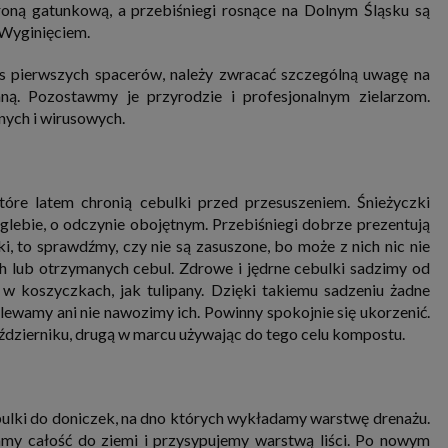
roną gatunkową, a przebiśniegi rosnące na Dolnym Śląsku są
nia i przetwarzania danych osobowych w celu personalizowania treści i reklam oraz analizowania r
ch, aplikacjach i w Internecie. W ten sposób technologię tę wykorzystują również podmioty 
 Wyginięciem.
 oraz nasi Zaufani Partnerzy, którzy także chcą dopasowywać reklamy do Twoich preferencji. Coo
nformatyczne zapisywane w plikach i przechowywane na Twoim urządzeniu końcowym (tj. twój ko
, smartphone itp.), które przeglądarka wysyła do serwera przy każdorazowym wejściu na stronę
zas pierwszych spacerów, należy zwracać szczególną uwagę na
enia, podczas gdy odwiedzasz strony w Internecie. Szczegółową informację na temat plików cooki
ną. Pozostawmy je przyrodzie i profesjonalnym zielarzom.
jonowania znajdziesz
pod tym linkiem
. Pod tym linkiem znajdziesz także informację o tym jak 
enia przeglądarki, aby ograniczyć lub wyłączyć funkcjonowanie plików cookies itp. oraz jak usuną
nych i wirusowych.
z Twojego urządzenia.
 uprawnienia
ugują Ci następujące uprawnienia wobec Twoich danych i ich przetwarzania przez nas, inne pod
SAGIER i Zaufanych Partnerów:
tóre latem chronią cebulki przed przesuszeniem. Śnieżyczki
li udzieliłeś zgody na przetwarzanie danych możesz ją w każdej chwili wycofać (cofnięcie zgody ocz
ej glebie, o odczynie obojętnym. Przebiśniegi dobrze prezentują
hyli zgodności z prawem przetwarzania już dokonanego na jej podstawie);
i, to sprawdźmy, czy nie są zasuszone, bo może z nich nic nie
sz również prawo żądania dostępu do Twoich danych osobowych, ich sprostowania, usunięc
 lub otrzymanych cebul. Zdrowe i jędrne cebulki sadzimy od
czenia przetwarzania, prawo do przeniesienia danych, wyrażenia sprzeciwu wobec przetwarzania
rawo do wniesienia skargi do organu nadzorczego, którym w Polsce jest Prezes Urzędu Ochrony
w koszyczkach, jak tulipany. Dzięki takiemu sadzeniu żadne
wych.
Pod tym adresem
znajdziesz dodatkowe informacje dotyczące przetwarzania danych i 
lewamy ani nie nawozimy ich. Powinny spokojnie się ukorzenić.
nień.
ździerniku, drugą w marcu używając do tego celu kompostu.
bulki do doniczek, na dno których wykładamy warstwę drenażu.
my całość do ziemi i przysypujemy warstwą liści. Po nowym