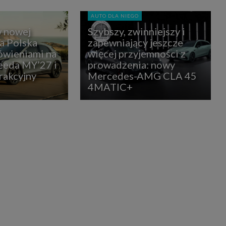
AUTO DLA NIEGO
w nowej
Szybszy, zwinniejszy i
ia Polska
zapewniający jeszcze
ówieniami na
więcej przyjemności z
eda MY’27 i
prowadzenia: nowy
rakcyjny
Mercedes-AMG CLA 45
4MATIC+