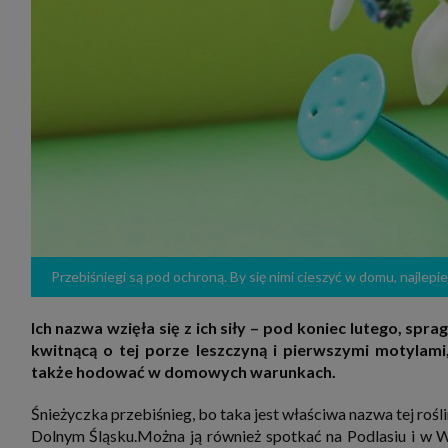
zakres
2. Zap
osoba)
użytk
własny
intern
przetw
3. Za 
móc p
przed
Ciebie
Cię to
momen
Twoje 
zgody 
przyp
przeda
Przebiśniegi są pod ochroną. By się nimi cieszyć w domu, najlepi
podsta
skutec
Ich nazwa wzięła się z ich siły – pod koniec lutego, spr
Przek
kwitnącą o tej porze leszczyną i pierwszymi motylam
Admin
marke
także hodować w domowych warunkach.
zobowi
celów.
Śnieżyczka przebiśnieg, bo taka jest właściwa nazwa tej rośli
Cooki
Dolnym Śląsku.Można ją również spotkać na Podlasiu i w W
Na na