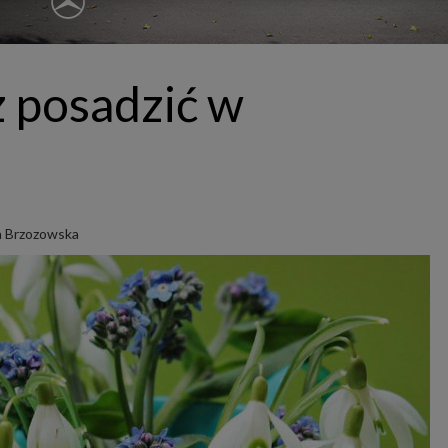
ępnianych przez siebie usług internetowych przetwarzają Twoje dane we własnych 
tingowych w oparciu o prawnie uzasadniony, wspólny interes podmiotów Grupy SAGIER. Przetwa
nie wymaga dodatkowej zgody z Twojej strony, ale możesz mu się w każdej chwili sprzeciwić. O 
ujesz inaczej, dokonując stosownych zmian ustawień w Twojej przeglądarce, podmioty z Grupy
ównież instalować na Twoich urządzeniach pliki cookies i podobne oraz odczytywać informacje z
. Bliższe informacje o cookies znajdziesz w akapicie „Cookies” pod koniec tej informacji.
z posadzić w
istrator danych osobowych
stratorami Twoich danych są podmioty z Grupy SAGIER czyli podmioty z grupy kapitałowej SA
 skład wchodzą Sagier Sp. z o.o. ul. Cegielniana 18c/3, 35-310 Rzeszów oraz Podmioty Zależne. Pon
le obowiązującego prawa, administratorami Twoich danych w ramach poszczególnych Usług mo
ż Zaufani Partnerzy, w tym klienci.
IOTY ZALEŻNE:
/www.biznesistyl.pl/
a Brzozowska
/poradnikbudowlany.eu/
//modnieizdrowo.pl/
/www.sagier.pl/
 wyrazisz zgodę, o którą wyżej prosimy, administratorami Twoich danych osobowych będą tak
i Partnerzy. Listę Zaufanych Partnerów możesz sprawdzić w każdym momencie na stronie naszej
p
ności
i tam też zmodyfikować lub cofnąć swoje zgody.
awa i cel przetwarzania
dane przetwarzamy w następujących celach:
li zawieramy z Tobą umowę o realizację danej usługi (np. usługi zapewniającej Ci możliwość zapozna
ym z naszych serwisów w oparciu o treść regulaminu tego serwisu), to możemy przetwarzać Twoje