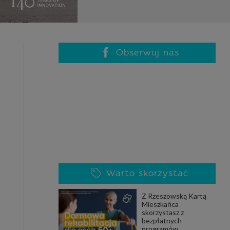
celach
rzanie
ile nie
 SAGIER
 takich
Obserwuj nas
GIER, w
adto, w
gą być
że nasi
Warto skorzystać
olityki
Z Rzeszowską Kartą
Mieszkańca
skorzystasz z
nia się
bezpłatnych
 dane w
programów