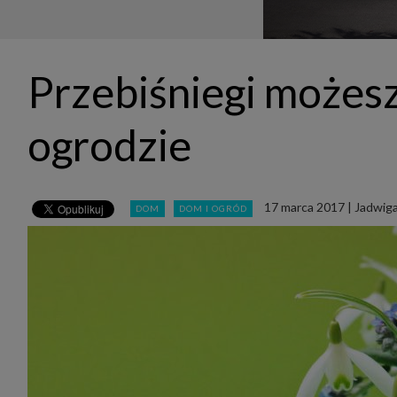
udost
marke
takie 
zdecyd
będą r
plików
Przebiśniegi możes
Admin
Admini
której
ogrodzie
świet
równie
PODMI
http:/
17 marca 2017
|
Jadwig
DOM
DOM I OGRÓD
http:/
https:
http:/
Jeżeli
Zaufan
prywat
Podst
Twoje 
1. Jeś
z jedn