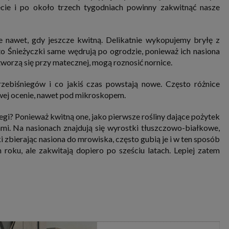
cie i po około trzech tygodniach powinny zakwitnąć nasze
ce nawet, gdy jeszcze kwitną. Delikatnie wykopujemy bryłę z
to Śnieżyczki same wędrują po ogrodzie, ponieważ ich nasiona
tworzą się przy matecznej, mogą roznosić nornice.
rzebiśniegów i co jakiś czas powstają nowe. Często różnice
iwej ocenie, nawet pod mikroskopem.
gi? Ponieważ kwitną one, jako pierwsze rośliny dające pożytek
mi. Na nasionach znajdują się wyrostki tłuszczowo-białkowe,
zbierając nasiona do mrowiska, często gubią je i w ten sposób
 roku, ale zakwitają dopiero po sześciu latach. Lepiej zatem