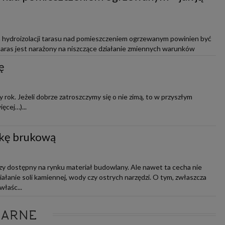
 hydroizolacji tarasu nad pomieszczeniem ogrzewanym powinien być
taras jest narażony na niszczące działanie zmiennych warunków
żej różnicy ...
ę
rok. Jeżeli dobrze zatroszczymy się o nie zimą, to w przyszłym
ęcej…)...
tkę brukową
zy dostępny na rynku materiał budowlany. Ale nawet ta cecha nie
ałanie soli kamiennej, wody czy ostrych narzędzi. O tym, zwłaszcza
właśc...
LARNE