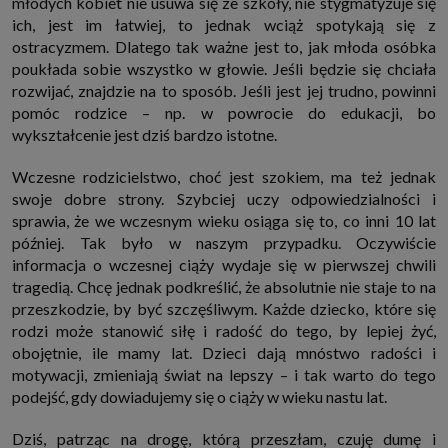
młodych kobiet nie usuwa się ze szkoły, nie stygmatyzuje się
ich, jest im łatwiej, to jednak wciąż spotykają się z
ostracyzmem. Dlatego tak ważne jest to, jak młoda osóbka
poukłada sobie wszystko w głowie. Jeśli będzie się chciała
rozwijać, znajdzie na to sposób. Jeśli jest jej trudno, powinni
pomóc rodzice – np. w powrocie do edukacji, bo
wykształcenie jest dziś bardzo istotne.
Wczesne rodzicielstwo, choć jest szokiem, ma też jednak
swoje dobre strony. Szybciej uczy odpowiedzialności i
sprawia, że we wczesnym wieku osiąga się to, co inni 10 lat
później. Tak było w naszym przypadku. Oczywiście
informacja o wczesnej ciąży wydaje się w pierwszej chwili
tragedią. Chcę jednak podkreślić, że absolutnie nie staje to na
przeszkodzie, by być szczęśliwym. Każde dziecko, które się
rodzi może stanowić siłę i radość do tego, by lepiej żyć,
obojętnie, ile mamy lat. Dzieci dają mnóstwo radości i
motywacji, zmieniają świat na lepszy – i tak warto do tego
podejść, gdy dowiadujemy się o ciąży w wieku nastu lat.
Dziś, patrząc na drogę, którą przeszłam, czuję dumę i