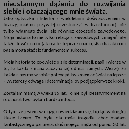
nieustannym dążeniu do rozwijania
http://www.sagier.pl/
siebie i otaczającego mnie świata.
Jeżeli wyrazisz zgodę, o którą wyżej prosimy, administratorami Twoich
danych osobowych będą także nasi Zaufani Partnerzy. Listę Zaufanych
Jako optyczka i liderka z wieloletnim doświadczeniem w
Partnerów możesz sprawdzić w każdym momencie na stronie naszej
branży, miałam przywilej uczestniczyć w transformacji nie
polityki prywatności
i tam też zmodyfikować lub cofnąć swoje zgody.
tylko własnego życia, ale również otoczenia zawodowego.
Podstawa i cel przetwarzania
Moja historia to nie tylko relacja z zawodowych zmagań, ale
Twoje dane przetwarzamy w następujących celach:
także dowód na to, jak osobiste przekonania, siła charakteru i
1. Jeśli zawieramy z Tobą umowę o realizację danej usługi (np. usługi
zapewniającej Ci możliwość zapoznania się z jednym z naszych serwisów
pasja mogą stać się fundamentem sukcesu.
w oparciu o treść regulaminu tego serwisu), to możemy przetwarzać
Twoje dane w zakresie niezbędnym do realizacji tej umowy.
Moja historia to opowieść o sile determinacji, pasji i wierze w
2. Zapewnianie bezpieczeństwa usługi (np. sprawdzenie, czy do Twojego
to, że każda zmiana zaczyna się od nas samych. Wierzę, że
konta nie loguje się nieuprawniona osoba), dokonanie pomiarów
statystycznych, ulepszanie naszych usług i dopasowanie ich do potrzeb i
każda z nas ma w sobie potencjał, by zmieniać świat na lepsze
wygody użytkowników (np. personalizowanie treści w usługach), jak
– wystarczy odwaga i determinacja, by podjąć pierwsze kroki.
również prowadzenie marketingu i promocji własnych usług (np. jeśli
interesujesz się motoryzacją i oglądasz artykuły w biznesistyl.pl lub na
innych stronach internetowych, to możemy Ci wyświetlić reklamę
Zostałam mamą w wieku 15 lat. To nie był idealny moment na
dotyczącą artykułu w serwisie biznesistyl.pl/automoto. Takie
rodzicielstwo, byłam bardzo młoda.
przetwarzanie danych to realizacja naszych prawnie uzasadnionych
interesów.
O tym, że jestem w ciąży, dowiedziałam się, będąc w drugiej
3. Za Twoją zgodą usługi marketingowe dostarczą Ci nasi Zaufani
Partnerzy oraz my dla podmiotów trzecich. Aby móc pokazać interesujące
klasie liceum. To była dla mnie tragedia, choć miałam
Cię reklamy (np. produktu, którego możesz potrzebować) reklamodawcy i
fantastycznego partnera, dziś mojego męża od ponad 30 lat.
ich przedstawiciele chcieliby mieć możliwość przetwarzania Twoich
danych związanych z odwiedzanymi przez Ciebie stronami