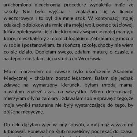
które przeglądarka wysyła do serwera przy każdorazowym wejściu na
uruchomiono nieuchronną procedurę wydalenia mnie ze
stronę z tego urządzenia, podczas gdy odwiedzasz strony w Internecie.
szkoły. Nie było wyjścia – znalazłam się w liceum
Szczegółową informację na temat plików cookie i ich funkcjonowania
znajdziesz
pod tym linkiem
. Pod tym linkiem znajdziesz także informację
wieczorowym i to był dla mnie szok. W kontynuacji mojej
o tym jak zmienić ustawienia przeglądarki, aby ograniczyć lub wyłączyć
edukacji odblokowała mnie siła mojej woli, pomoc teściowej,
funkcjonowanie plików cookies itp. oraz jak usunąć takie pliki z Twojego
która opiekowała się dzieckiem oraz wsparcie mojej mamy, u
urządzenia.
której mieszkaliśmy z moim chłopakiem. Zebrałam się mocno
Twoje uprawnienia
w sobie i postanowiłam, że skończę szkołę, choćby nie wiem
Przysługują Ci następujące uprawnienia wobec Twoich danych i ich
przetwarzania przez nas, inne podmioty z Grupy SAGIER i Zaufanych
co się działo. Dopięłam swego, zdałam maturę o czasie, a
Partnerów:
następnie dostałam się na studia do Wrocławia.
1. Jeśli udzieliłeś zgody na przetwarzanie danych możesz ją w każdej
chwili wycofać (cofnięcie zgody oczywiście nie uchyli zgodności z prawem
Moim marzeniem od zawsze było ukończenie Akademii
przetwarzania już dokonanego na jej podstawie);
Medycznej – chciałam zostać lekarzem. Bałam się jednak
2. Masz również prawo żądania dostępu do Twoich danych osobowych, ich
sprostowania, usunięcia lub ograniczenia przetwarzania, prawo do
zdawać na wymarzony kierunek, byłam młodą mamą,
przeniesienia danych, wyrażenia sprzeciwu wobec przetwarzania danych
musiałam znaleźć czas na wszystko. Mimo determinacji,
oraz prawo do wniesienia skargi do organu nadzorczego, którym w Polsce
jest Prezes Urzędu Ochrony Danych Osobowych.
Pod tym adresem
mierzyłam siły na zamiary i zdawałam sobie sprawę z tego, że
znajdziesz dodatkowe informacje dotyczące przetwarzania danych i
moje wyniki maturalne nie były wystarczające do tego, by
Twoich uprawnień.
pójść na medycynę.
Do celu dążyłam więc w inny sposób, a mój mąż zawsze mi
kibicował. Ponieważ na ślub musieliśmy poczekać do czasu,