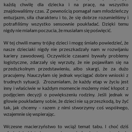
każdą chwilę dla dziecka i na pracę, na wszystko
znajdowaliśmy czas. Z pewnością pomagał nam młodzieńczy
entuzjazm, siła charakteru i to, że się dobrze rozumieliśmy i
potrafiliśmy wszystko sensownie poukładać. Dzięki temu
nigdy nie miałam poczucia, że musiałam się poświęcić.
W tej chwili mamy trójkę dzieci i mogę śmiało powiedzieć, że
nasze dzieciaki nigdy nie przeszkadzały nam w rozwijaniu
kariery zawodowej. Oczywiście czasami bywały problemy
logistyczne, zdarzały się wyrzuty, że nie pojawiłam się na
przedszkolnym przedstawieniu, albo skargi, że za dużo
pracujemy. Nauczyłam się jednak wyciągać dobre wnioski z
trudnych sytuacji. Zrozumiałam, że każdy etap w życiu jest
inny i właściwie w każdym momencie możemy mieć kłopot z
podjęciem decyzji o powiększeniu rodziny. Jeśli jednak w
głowie poukładamy sobie, że dzieci nie są przeszkodą, by żyć
tak, jak chcemy – razem z nimi stworzymy coś wspólnego,
wzajemnie się wspierając.
Wczesne macierzyństwo to wciąż temat tabu. I choć dziś