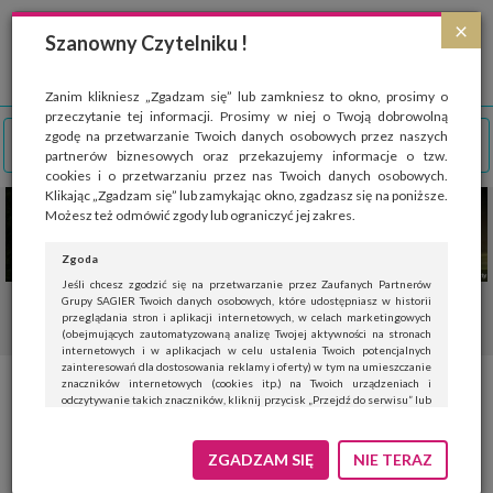
Strona wykorzystuje pliki cookies, które służą głównie do celów statystycznych.
×
Wyrażając zgodę na używanie 'cookies', zezwalasz na zapisanie ich w pamięci
Szanowny Czytelniku !
przeglądarki. Przejdź do
polityki cookies
.
ROZUMIEM
Zanim klikniesz „Zgadzam się” lub zamkniesz to okno, prosimy o
przeczytanie tej informacji. Prosimy w niej o Twoją dobrowolną
zgodę na przetwarzanie Twoich danych osobowych przez naszych
partnerów biznesowych oraz przekazujemy informacje o tzw.
cookies i o przetwarzaniu przez nas Twoich danych osobowych.
Klikając „Zgadzam się” lub zamykając okno, zgadzasz się na poniższe.
Możesz też odmówić zgody lub ograniczyć jej zakres.
Zgoda
Jeśli chcesz zgodzić się na przetwarzanie przez Zaufanych Partnerów
Grupy SAGIER Twoich danych osobowych, które udostępniasz w historii
przeglądania stron i aplikacji internetowych, w celach marketingowych
(obejmujących zautomatyzowaną analizę Twojej aktywności na stronach
internetowych i w aplikacjach w celu ustalenia Twoich potencjalnych
zainteresowań dla dostosowania reklamy i oferty) w tym na umieszczanie
znaczników internetowych (cookies itp.) na Twoich urządzeniach i
Siła determinacji. Wczesne
odczytywanie takich znaczników, kliknij przycisk „Przejdź do serwisu” lub
zamknij to okno.
macierzyństwo nie musi
Jeśli nie chcesz wyrazić zgody, kliknij „Nie teraz”.
ZGADZAM SIĘ
NIE TERAZ
przekreślać kariery zawodowej
Wyrażenie zgody jest dobrowolne. Możesz edytować zakres zgody, w tym
wycofać ją całkowicie, przechodząc na naszą stronę
polityki prywatności
.