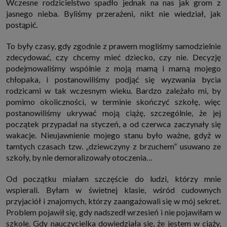
Wczesne rodzicielstwo spadło jednak na nas jak grom z
internetowymi. Udzielenie takiej zgody jest dobrowolne, nie musisz jej
jasnego nieba. Byliśmy przerażeni, nikt nie wiedział, jak
udzielać, nie pozbawi Cię to dostępu do naszych usług. Masz również
możliwość ograniczenia zakresu lub zmiany zgody w dowolnym
postąpić.
momencie.
Twoje dane przetwarzane będą do czasu istnienia podstawy do ich
To były czasy, gdy zgodnie z prawem mogliśmy samodzielnie
przetwarzania, czyli w przypadku udzielenia zgody do momentu jej
zdecydować, czy chcemy mieć dziecko, czy nie. Decyzję
cofnięcia, ograniczenia lub innych działań z Twojej strony ograniczających
tę zgodę, w przypadku niezbędności danych do wykonania umowy, przez
podejmowaliśmy wspólnie z moją mamą i mamą mojego
czas jej wykonywania i ewentualnie okres przedawnienia roszczeń z niej
chłopaka, i postanowiliśmy podjąć się wyzwania bycia
(zwykle nie więcej niż 3 lata, a maksymalnie 10 lat), a w przypadku, gdy
podstawą przetwarzania danych jest uzasadniony interes administratora,
rodzicami w tak wczesnym wieku. Bardzo zależało mi, by
do czasu zgłoszenia przez Ciebie skutecznego sprzeciwu.
pomimo okoliczności, w terminie skończyć szkołę, więc
Przekazywanie danych
postanowiliśmy ukrywać moją ciążę, szczególnie, że jej
Administratorzy danych mogą powierzać Twoje dane podwykonawcom IT,
początek przypadał na styczeń, a od czerwca zaczynały się
księgowym, agencjom marketingowym etc. Zrobią to jedynie na
podstawie umowy o powierzenie przetwarzania danych zobowiązującej
wakacje. Nieujawnienie mojego stanu było ważne, gdyż w
taki podmiot do odpowiedniego zabezpieczenia danych i niekorzystania z
tamtych czasach tzw. „dziewczyny z brzuchem” usuwano ze
nich do własnych celów.
szkoły, by nie demoralizowały otoczenia…
Cookies
Na naszych stronach używamy znaczników internetowych takich jak pliki
Od początku miałam szczęście do ludzi, którzy mnie
np. cookie lub local storage do zbierania i przetwarzania danych
osobowych w celu personalizowania treści i reklam oraz analizowania
wspierali. Byłam w świetnej klasie, wśród cudownych
ruchu na stronach, aplikacjach i w Internecie. W ten sposób technologię tę
przyjaciół i znajomych, którzy zaangażowali się w mój sekret.
wykorzystują również podmioty z Grupy SAGIER oraz nasi Zaufani
Partnerzy, którzy także chcą dopasowywać reklamy do Twoich preferencji.
Problem pojawił się, gdy nadszedł wrzesień i nie pojawiłam w
Cookies to dane informatyczne zapisywane w plikach i przechowywane na
szkole. Gdy nauczycielka dowiedziała się, że jestem w ciąży,
Twoim urządzeniu końcowym (tj. twój komputer, tablet, smartphone itp.),