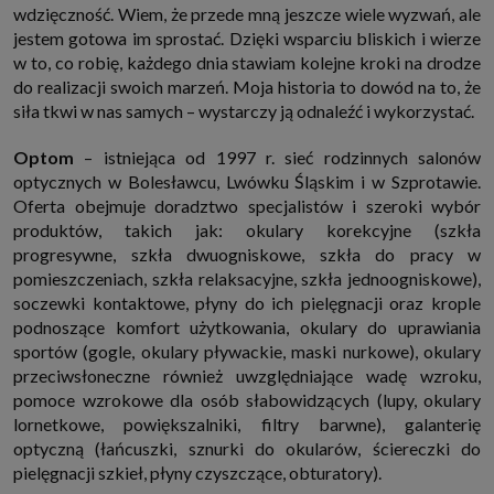
wdzięczność. Wiem, że przede mną jeszcze wiele wyzwań, ale
jestem gotowa im sprostać. Dzięki wsparciu bliskich i wierze
w to, co robię, każdego dnia stawiam kolejne kroki na drodze
do realizacji swoich marzeń. Moja historia to dowód na to, że
siła tkwi w nas samych – wystarczy ją odnaleźć i wykorzystać.
Optom
– istniejąca od 1997 r. sieć rodzinnych salonów
optycznych w Bolesławcu, Lwówku Śląskim i w Szprotawie.
Oferta obejmuje doradztwo specjalistów i szeroki wybór
produktów, takich jak: okulary korekcyjne (szkła
progresywne, szkła dwuogniskowe, szkła do pracy w
pomieszczeniach, szkła relaksacyjne, szkła jednoogniskowe),
soczewki kontaktowe, płyny do ich pielęgnacji oraz krople
podnoszące komfort użytkowania, okulary do uprawiania
sportów (gogle, okulary pływackie, maski nurkowe), okulary
przeciwsłoneczne również uwzględniające wadę wzroku,
pomoce wzrokowe dla osób słabowidzących (lupy, okulary
lornetkowe, powiększalniki, filtry barwne), galanterię
optyczną (łańcuszki, sznurki do okularów, ściereczki do
pielęgnacji szkieł, płyny czyszczące, obturatory).