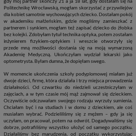
gdy mój partner skończy 21 a ja 18 lat, gdy dostałam się na
Politechnikę Wrocławską, mogłam skorzystać z przywilejów
dla kobiet samotnie wychowujących dziecko. Dostałam pokój
w akademiku małżeńskim, gdzie mogliśmy zamieszkać z
partnerem i synkiem, mogłam też zapisać dziecko do żłobka
bez kolejki. Zdobyłam tytuł technika optyka, potem zostałam
inżynierem fizykiem-optykiem i wreszcie otworzyły się
przede mną możliwości dostania się na moją wymarzoną
Akademię Medyczną. Ukończyłam wydział lekarski jako
optometrysta. Byłam dumna, że dopięłam swego.
W momencie ukończenia szkoły podyplomowej miałam już
dwoje dzieci, firmę, która działała i trzy miejsca prowadzenia
działalności. Od czwartku do niedzieli uczestniczyłam w
zajęciach, a w tym czasie mój mąż zajmował się dzieckiem.
Oczywiście odczuwałam swojego rodzaju wyrzuty sumienia.
Chciałam być i na studiach i w domu z dzieckiem, ale coś
musiałam wybrać. Podzieliliśmy się z mężem – gdy ja się
uczyłam, on pracował, potem na odwrót. Dogadywaliśmy się
dobrze, potrafiliśmy wszystko ułożyć od samego początku.
Działaliśmy bez marudzenia, od początku wykorzystując