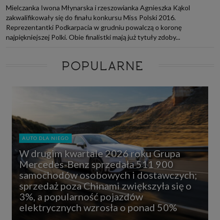
Mielczanka Iwona Młynarska i rzeszowianka Agnieszka Kąkol
zakwalifikowały się do finału konkursu Miss Polski 2016.
Reprezentantki Podkarpacia w grudniu powalczą o koronę
najpiękniejszej Polki. Obie finalistki mają już tytuły zdoby...
POPULARNE
AUTO DLA NIEGO
W drugim kwartale 2026 roku Grupa
Mercedes-Benz sprzedała 511 900
samochodów osobowych i dostawczych;
sprzedaż poza Chinami zwiększyła się o
3%, a popularność pojazdów
elektrycznych wzrosła o ponad 50%