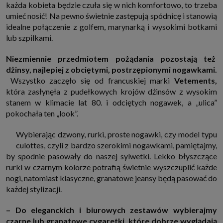
każda kobieta będzie czuła się w nich komfortowo, to trzeba
które przeglądarka wysyła do serwera przy każdorazowym wejściu na
stronę z tego urządzenia, podczas gdy odwiedzasz strony w Internecie.
umieć nosić! Na pewno świetnie zastępują spódnicę i stanowią
Szczegółową informację na temat plików cookie i ich funkcjonowania
idealne połączenie z golfem, marynarką i wysokimi botkami
znajdziesz
pod tym linkiem
. Pod tym linkiem znajdziesz także informację
o tym jak zmienić ustawienia przeglądarki, aby ograniczyć lub wyłączyć
lub szpilkami.
funkcjonowanie plików cookies itp. oraz jak usunąć takie pliki z Twojego
urządzenia.
Niezmiennie przedmiotem pożądania pozostają też
Twoje uprawnienia
dżinsy, najlepiej z obciętymi, postrzępionymi nogawkami.
Przysługują Ci następujące uprawnienia wobec Twoich danych i ich
Wszystko zaczęło się od francuskiej marki
Vetements
,
przetwarzania przez nas, inne podmioty z Grupy SAGIER i Zaufanych
Partnerów:
która zasłynęła z pudełkowych krojów dżinsów z wysokim
1. Jeśli udzieliłeś zgody na przetwarzanie danych możesz ją w każdej
stanem w klimacie lat 80. i odciętych nogawek, a „ulica”
chwili wycofać (cofnięcie zgody oczywiście nie uchyli zgodności z prawem
pokochała ten „look”.
przetwarzania już dokonanego na jej podstawie);
2. Masz również prawo żądania dostępu do Twoich danych osobowych, ich
Wybierając dzwony, rurki, proste nogawki, czy model typu
sprostowania, usunięcia lub ograniczenia przetwarzania, prawo do
przeniesienia danych, wyrażenia sprzeciwu wobec przetwarzania danych
culottes, czyli z bardzo szerokimi nogawkami, pamiętajmy,
oraz prawo do wniesienia skargi do organu nadzorczego, którym w Polsce
by spodnie pasowały do naszej sylwetki. Lekko błyszczące
jest Prezes Urzędu Ochrony Danych Osobowych.
Pod tym adresem
znajdziesz dodatkowe informacje dotyczące przetwarzania danych i
rurki w czarnym kolorze potrafią świetnie wyszczuplić każde
Twoich uprawnień.
nogi, natomiast klasyczne, granatowe jeansy będą pasować do
każdej stylizacji.
– Do eleganckich i biurowych zestawów wybierajmy
czarne lub granatowe cygaretki, które dobrze wyglądają