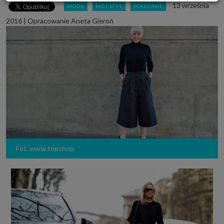
13 września
MODA
MÓJ STYL
POLECANE
Powyższa zgoda dotyczy przetwarzania Twoich danych osobowych w celach
marketingowych Zaufanych Partnerów. Zaufani Partnerzy to firmy z
2016
|
Opracowanie Aneta Gieroń
obszaru e-commerce i reklamodawcy oraz działające w ich imieniu domy
mediowe i podobne organizacje, z którymi Grupa SAGIER współpracuje.
Podmioty z Grupy SAGIER w ramach udostępnianych przez siebie usług
internetowych przetwarzają Twoje dane we własnych celach
marketingowych w oparciu o prawnie uzasadniony, wspólny interes
podmiotów Grupy SAGIER. Przetwarzanie takie nie wymaga dodatkowej
zgody z Twojej strony, ale możesz mu się w każdej chwili sprzeciwić. O ile
nie zdecydujesz inaczej, dokonując stosownych zmian ustawień w Twojej
przeglądarce, podmioty z Grupy SAGIER będą również instalować na
Twoich urządzeniach pliki cookies i podobne oraz odczytywać informacje z
takich plików. Bliższe informacje o cookies znajdziesz w akapicie
„Cookies” pod koniec tej informacji.
Administrator danych osobowych
Administratorami Twoich danych są podmioty z Grupy SAGIER czyli
podmioty z grupy kapitałowej SAGIER, w której skład wchodzą Sagier Sp. z
o.o. ul. Cegielniana 18c/3, 35-310 Rzeszów oraz Podmioty Zależne.
Fot. www.topshop
Ponadto, w świetle obowiązującego prawa, administratorami Twoich
danych w ramach poszczególnych Usług mogą być również Zaufani
Partnerzy, w tym klienci.
PODMIIOTY ZALEŻNE:
http://www.biznesistyl.pl/
http://poradnikbudowlany.eu/
https://modnieizdrowo.pl/