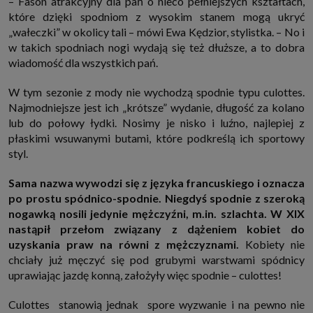
– Fason atrakcyjny dla pań o nieco pełniejszych kształtach,
internetowymi. Udzielenie takiej zgody jest dobrowolne, nie musisz jej
które dzięki spodniom z wysokim stanem mogą ukryć
udzielać, nie pozbawi Cię to dostępu do naszych usług. Masz również
możliwość ograniczenia zakresu lub zmiany zgody w dowolnym
„wałeczki” w okolicy tali – mówi Ewa Kędzior, stylistka. – No i
momencie.
w takich spodniach nogi wydają się też dłuższe, a to dobra
Twoje dane przetwarzane będą do czasu istnienia podstawy do ich
wiadomość dla wszystkich pań.
przetwarzania, czyli w przypadku udzielenia zgody do momentu jej
cofnięcia, ograniczenia lub innych działań z Twojej strony ograniczających
tę zgodę, w przypadku niezbędności danych do wykonania umowy, przez
W tym sezonie z mody nie wychodzą spodnie typu culottes.
czas jej wykonywania i ewentualnie okres przedawnienia roszczeń z niej
Najmodniejsze jest ich „krótsze” wydanie, długość za kolano
(zwykle nie więcej niż 3 lata, a maksymalnie 10 lat), a w przypadku, gdy
podstawą przetwarzania danych jest uzasadniony interes administratora,
lub do połowy łydki. Nosimy je nisko i luźno, najlepiej z
do czasu zgłoszenia przez Ciebie skutecznego sprzeciwu.
płaskimi wsuwanymi butami, które podkreślą ich sportowy
Przekazywanie danych
styl.
Administratorzy danych mogą powierzać Twoje dane podwykonawcom IT,
księgowym, agencjom marketingowym etc. Zrobią to jedynie na
Sama nazwa
wywodzi się z języka francuskiego i oznacza
podstawie umowy o powierzenie przetwarzania danych zobowiązującej
taki podmiot do odpowiedniego zabezpieczenia danych i niekorzystania z
po prostu spódnico-spodnie. Niegdyś spodnie z szeroką
nich do własnych celów.
nogawką nosili jedynie mężczyźni, m.in. szlachta. W XIX
Cookies
nastąpił przełom związany z dążeniem kobiet do
Na naszych stronach używamy znaczników internetowych takich jak pliki
uzyskania praw na równi z mężczyznami.
Kobiety nie
np. cookie lub local storage do zbierania i przetwarzania danych
osobowych w celu personalizowania treści i reklam oraz analizowania
chciały już męczyć się pod grubymi warstwami spódnicy
ruchu na stronach, aplikacjach i w Internecie. W ten sposób technologię tę
uprawiając jazdę konną, założyły więc spodnie – culottes!
wykorzystują również podmioty z Grupy SAGIER oraz nasi Zaufani
Partnerzy, którzy także chcą dopasowywać reklamy do Twoich preferencji.
Cookies to dane informatyczne zapisywane w plikach i przechowywane na
Culottes stanowią jednak spore wyzwanie i na pewno nie
Twoim urządzeniu końcowym (tj. twój komputer, tablet, smartphone itp.),