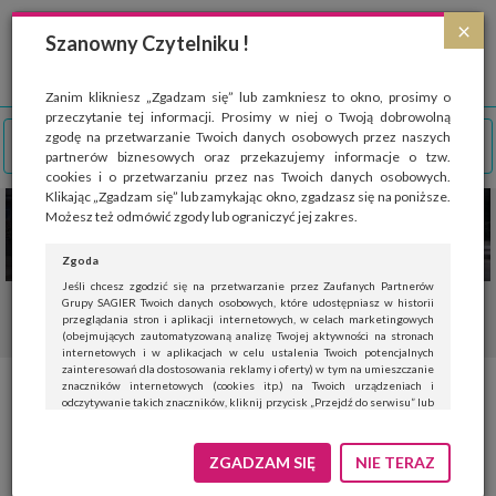
Strona wykorzystuje pliki cookies, które służą głównie do celów statystycznych.
×
Wyrażając zgodę na używanie 'cookies', zezwalasz na zapisanie ich w pamięci
Szanowny Czytelniku !
przeglądarki. Przejdź do
polityki cookies
.
ROZUMIEM
Zanim klikniesz „Zgadzam się” lub zamkniesz to okno, prosimy o
przeczytanie tej informacji. Prosimy w niej o Twoją dobrowolną
zgodę na przetwarzanie Twoich danych osobowych przez naszych
partnerów biznesowych oraz przekazujemy informacje o tzw.
cookies i o przetwarzaniu przez nas Twoich danych osobowych.
Klikając „Zgadzam się” lub zamykając okno, zgadzasz się na poniższe.
Możesz też odmówić zgody lub ograniczyć jej zakres.
Zgoda
Jeśli chcesz zgodzić się na przetwarzanie przez Zaufanych Partnerów
Grupy SAGIER Twoich danych osobowych, które udostępniasz w historii
przeglądania stron i aplikacji internetowych, w celach marketingowych
(obejmujących zautomatyzowaną analizę Twojej aktywności na stronach
internetowych i w aplikacjach w celu ustalenia Twoich potencjalnych
zainteresowań dla dostosowania reklamy i oferty) w tym na umieszczanie
znaczników internetowych (cookies itp.) na Twoich urządzeniach i
Tanie wakacje z dziećmi w
odczytywanie takich znaczników, kliknij przycisk „Przejdź do serwisu” lub
zamknij to okno.
Polsce i zagranicą – sześć
Jeśli nie chcesz wyrazić zgody, kliknij „Nie teraz”.
ZGADZAM SIĘ
NIE TERAZ
propozycji
Wyrażenie zgody jest dobrowolne. Możesz edytować zakres zgody, w tym
wycofać ją całkowicie, przechodząc na naszą stronę
polityki prywatności
.