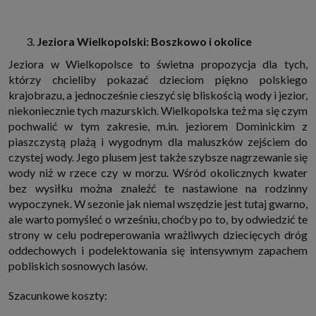
Jeziora Wielkopolski: Boszkowo i okolice
Jeziora w Wielkopolsce to świetna propozycja dla tych,
którzy chcieliby pokazać dzieciom piękno polskiego
krajobrazu, a jednocześnie cieszyć się bliskością wody i jezior,
niekoniecznie tych mazurskich. Wielkopolska też ma się czym
pochwalić w tym zakresie, m.in. jeziorem Dominickim z
piaszczystą plażą i wygodnym dla maluszków zejściem do
czystej wody. Jego plusem jest także szybsze nagrzewanie się
wody niż w rzece czy w morzu. Wśród okolicznych kwater
bez wysiłku można znaleźć te nastawione na rodzinny
wypoczynek. W sezonie jak niemal wszędzie jest tutaj gwarno,
ale warto pomyśleć o wrześniu, choćby po to, by odwiedzić te
strony w celu podreperowania wrażliwych dziecięcych dróg
oddechowych i podelektowania się intensywnym zapachem
pobliskich sosnowych lasów.
Szacunkowe koszty: