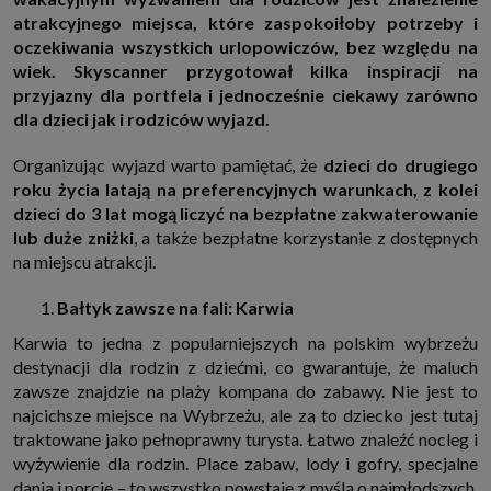
http://www.sagier.pl/
atrakcyjnego miejsca, które zaspokoiłoby potrzeby i
Jeżeli wyrazisz zgodę, o którą wyżej prosimy, administratorami Twoich
oczekiwania wszystkich urlopowiczów, bez względu na
danych osobowych będą także nasi Zaufani Partnerzy. Listę Zaufanych
wiek. Skyscanner przygotował kilka inspiracji na
Partnerów możesz sprawdzić w każdym momencie na stronie naszej
polityki prywatności
i tam też zmodyfikować lub cofnąć swoje zgody.
przyjazny dla portfela i jednocześnie ciekawy zarówno
dla dzieci jak i rodziców wyjazd.
Podstawa i cel przetwarzania
Twoje dane przetwarzamy w następujących celach:
Organizując wyjazd warto pamiętać, że
dzieci do drugiego
1. Jeśli zawieramy z Tobą umowę o realizację danej usługi (np. usługi
zapewniającej Ci możliwość zapoznania się z jednym z naszych serwisów
roku życia latają na preferencyjnych warunkach, z kolei
w oparciu o treść regulaminu tego serwisu), to możemy przetwarzać
dzieci do 3 lat mogą liczyć na bezpłatne zakwaterowanie
Twoje dane w zakresie niezbędnym do realizacji tej umowy.
lub duże zniżki
, a także bezpłatne korzystanie z dostępnych
2. Zapewnianie bezpieczeństwa usługi (np. sprawdzenie, czy do Twojego
na miejscu atrakcji.
konta nie loguje się nieuprawniona osoba), dokonanie pomiarów
statystycznych, ulepszanie naszych usług i dopasowanie ich do potrzeb i
wygody użytkowników (np. personalizowanie treści w usługach), jak
Bałtyk zawsze na fali: Karwia
również prowadzenie marketingu i promocji własnych usług (np. jeśli
interesujesz się motoryzacją i oglądasz artykuły w biznesistyl.pl lub na
Karwia to jedna z popularniejszych na polskim wybrzeżu
innych stronach internetowych, to możemy Ci wyświetlić reklamę
dotyczącą artykułu w serwisie biznesistyl.pl/automoto. Takie
destynacji dla rodzin z dziećmi, co gwarantuje, że maluch
przetwarzanie danych to realizacja naszych prawnie uzasadnionych
zawsze znajdzie na plaży kompana do zabawy. Nie jest to
interesów.
najcichsze miejsce na Wybrzeżu, ale za to dziecko jest tutaj
3. Za Twoją zgodą usługi marketingowe dostarczą Ci nasi Zaufani
traktowane jako pełnoprawny turysta. Łatwo znaleźć nocleg i
Partnerzy oraz my dla podmiotów trzecich. Aby móc pokazać interesujące
Cię reklamy (np. produktu, którego możesz potrzebować) reklamodawcy i
wyżywienie dla rodzin. Place zabaw, lody i gofry, specjalne
ich przedstawiciele chcieliby mieć możliwość przetwarzania Twoich
dania i porcje – to wszystko powstaje z myślą o najmłodszych.
danych związanych z odwiedzanymi przez Ciebie stronami