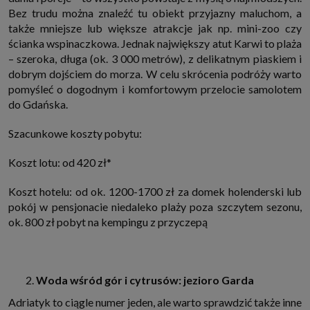
internetowymi. Udzielenie takiej zgody jest dobrowolne, nie musisz jej
Bez trudu można znaleźć tu obiekt przyjazny maluchom, a
udzielać, nie pozbawi Cię to dostępu do naszych usług. Masz również
także mniejsze lub większe atrakcje jak np. mini-zoo czy
możliwość ograniczenia zakresu lub zmiany zgody w dowolnym
momencie.
ścianka wspinaczkowa. Jednak największy atut Karwi to plaża
Twoje dane przetwarzane będą do czasu istnienia podstawy do ich
– szeroka, długa (ok. 3 000 metrów), z delikatnym piaskiem i
przetwarzania, czyli w przypadku udzielenia zgody do momentu jej
dobrym dojściem do morza. W celu skrócenia podróży warto
cofnięcia, ograniczenia lub innych działań z Twojej strony ograniczających
pomyśleć o dogodnym i komfortowym przelocie samolotem
tę zgodę, w przypadku niezbędności danych do wykonania umowy, przez
czas jej wykonywania i ewentualnie okres przedawnienia roszczeń z niej
do Gdańska.
(zwykle nie więcej niż 3 lata, a maksymalnie 10 lat), a w przypadku, gdy
podstawą przetwarzania danych jest uzasadniony interes administratora,
do czasu zgłoszenia przez Ciebie skutecznego sprzeciwu.
Szacunkowe koszty pobytu:
Przekazywanie danych
Koszt lotu: od 420 zł*
Administratorzy danych mogą powierzać Twoje dane podwykonawcom IT,
księgowym, agencjom marketingowym etc. Zrobią to jedynie na
podstawie umowy o powierzenie przetwarzania danych zobowiązującej
Koszt hotelu: od ok. 1200-1700 zł za domek holenderski lub
taki podmiot do odpowiedniego zabezpieczenia danych i niekorzystania z
nich do własnych celów.
pokój w pensjonacie niedaleko plaży poza szczytem sezonu,
Cookies
ok. 800 zł pobyt na kempingu z przyczepą
Na naszych stronach używamy znaczników internetowych takich jak pliki
np. cookie lub local storage do zbierania i przetwarzania danych
osobowych w celu personalizowania treści i reklam oraz analizowania
ruchu na stronach, aplikacjach i w Internecie. W ten sposób technologię tę
wykorzystują również podmioty z Grupy SAGIER oraz nasi Zaufani
Woda wśród gór i cytrusów: jezioro Garda
Partnerzy, którzy także chcą dopasowywać reklamy do Twoich preferencji.
Cookies to dane informatyczne zapisywane w plikach i przechowywane na
Adriatyk to ciągle numer jeden, ale warto sprawdzić także inne
Twoim urządzeniu końcowym (tj. twój komputer, tablet, smartphone itp.),