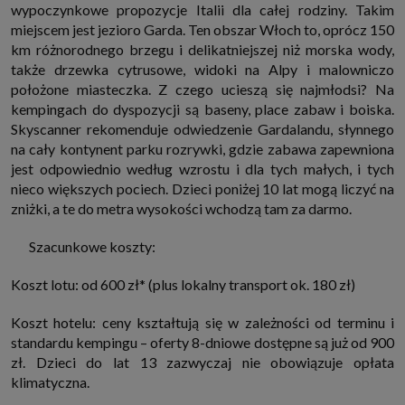
wypoczynkowe propozycje Italii dla całej rodziny. Takim
które przeglądarka wysyła do serwera przy każdorazowym wejściu na
stronę z tego urządzenia, podczas gdy odwiedzasz strony w Internecie.
miejscem jest jezioro Garda. Ten obszar Włoch to, oprócz 150
Szczegółową informację na temat plików cookie i ich funkcjonowania
km różnorodnego brzegu i delikatniejszej niż morska wody,
znajdziesz
pod tym linkiem
. Pod tym linkiem znajdziesz także informację
o tym jak zmienić ustawienia przeglądarki, aby ograniczyć lub wyłączyć
także drzewka cytrusowe, widoki na Alpy i malowniczo
funkcjonowanie plików cookies itp. oraz jak usunąć takie pliki z Twojego
położone miasteczka. Z czego ucieszą się najmłodsi? Na
urządzenia.
kempingach do dyspozycji są baseny, place zabaw i boiska.
Twoje uprawnienia
Skyscanner rekomenduje odwiedzenie Gardalandu, słynnego
Przysługują Ci następujące uprawnienia wobec Twoich danych i ich
przetwarzania przez nas, inne podmioty z Grupy SAGIER i Zaufanych
na cały kontynent parku rozrywki, gdzie zabawa zapewniona
Partnerów:
jest odpowiednio według wzrostu i dla tych małych, i tych
1. Jeśli udzieliłeś zgody na przetwarzanie danych możesz ją w każdej
nieco większych pociech. Dzieci poniżej 10 lat mogą liczyć na
chwili wycofać (cofnięcie zgody oczywiście nie uchyli zgodności z prawem
zniżki, a te do metra wysokości wchodzą tam za darmo.
przetwarzania już dokonanego na jej podstawie);
2. Masz również prawo żądania dostępu do Twoich danych osobowych, ich
Szacunkowe koszty:
sprostowania, usunięcia lub ograniczenia przetwarzania, prawo do
przeniesienia danych, wyrażenia sprzeciwu wobec przetwarzania danych
oraz prawo do wniesienia skargi do organu nadzorczego, którym w Polsce
Koszt lotu: od 600 zł* (plus lokalny transport ok. 180 zł)
jest Prezes Urzędu Ochrony Danych Osobowych.
Pod tym adresem
znajdziesz dodatkowe informacje dotyczące przetwarzania danych i
Twoich uprawnień.
Koszt hotelu: ceny kształtują się w zależności od terminu i
standardu kempingu – oferty 8-dniowe dostępne są już od 900
zł. Dzieci do lat 13 zazwyczaj nie obowiązuje opłata
klimatyczna.