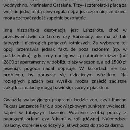
wodnych np. Marineland Cataluña. Trzy- i czterolatki płacą za
wejście jedną piątą ceny regularnej, a jeszcze mniejsze dzieci
mogą czerpać radość zupełnie bezpłatnie.
Inną hiszpańską destynacją jest Lanzarote, choć w
przeciwieństwie do Girony czy Barcelony, nie ma aż tak
łatwych i niedrogich połączeń lotniczych. Za wyborem tej
opcji przemawia jednak fakt, że poza sezonem (np. w
październiku), gdy ceny noclegów są naturalnie niższe (od
2600 zł apartamenty w pobliżu plaży w sezonie, a od 1500 zł
jesienią), pogoda nadal dopisuje. W kurortach nie ma
problemu, by poruszać się dziecięcym wózkiem. Na
rozległych plażach bez wysiłku można znaleźć zaciszne
zakątki, a maluchy mogą bawić się czarnym piaskiem.
Gwiazdą wakacyjnego programu będzie zoo, czyli Rancho
Teksas Lanzarote Park, a obowiązkowym punktem wycieczki
kąpiel w tutejszym basenie. Wrażenie zrobią popisy z
papugami, orłami czy fokami w roli głównej. Najmłodsze
maluchy, które nie ukończyły 2 lat wchodzą do zoo za darmo.