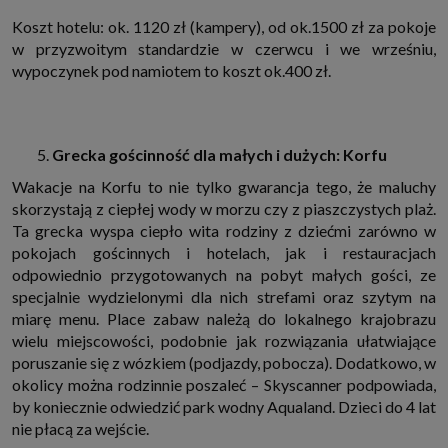
Koszt hotelu: ok. 1120 zł (kampery), od ok.1500 zł za pokoje
w przyzwoitym standardzie w czerwcu i we wrześniu,
wypoczynek pod namiotem to koszt ok.400 zł.
Grecka gościnność dla małych i dużych: Korfu
Wakacje na Korfu to nie tylko gwarancja tego, że maluchy
skorzystają z ciepłej wody w morzu czy z piaszczystych plaż.
Ta grecka wyspa ciepło wita rodziny z dziećmi zarówno w
pokojach gościnnych i hotelach, jak i restauracjach
odpowiednio przygotowanych na pobyt małych gości, ze
specjalnie wydzielonymi dla nich strefami oraz szytym na
miarę menu. Place zabaw należą do lokalnego krajobrazu
wielu miejscowości, podobnie jak rozwiązania ułatwiające
poruszanie się z wózkiem (podjazdy, pobocza). Dodatkowo, w
okolicy można rodzinnie poszaleć – Skyscanner podpowiada,
by koniecznie odwiedzić park wodny Aqualand. Dzieci do 4 lat
nie płacą za wejście.