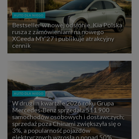
AUTO DLA NIEGO
Bestseller w nowej odsłonie. Kia Polska
rusza z zamówieniami na nowego
XCeeda MY’27 i publikuje atrakcyjny
cennik
AUTO DLA NIEGO
W drugim kwartale 2026 roku Grupa
Mercedes-Benz sprzedała 511 900
samochodów osobowych i dostawczych;
sprzedaż poza Chinami zwiększyła się o
3%, a popularność pojazdów
elektrycznych wzrosła o ponad 50%