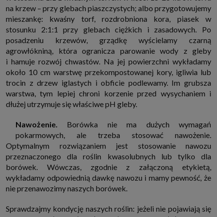
które przeglądarka wysyła do serwera przy każdorazowym wejściu na
na krzew – przy glebach piaszczystych; albo przygotowujemy
stronę z tego urządzenia, podczas gdy odwiedzasz strony w Internecie.
mieszankę: kwaśny torf, rozdrobniona kora, piasek w
Szczegółową informację na temat plików cookie i ich funkcjonowania
znajdziesz
pod tym linkiem
. Pod tym linkiem znajdziesz także informację
stosunku 2:1:1 przy glebach ciężkich i zasadowych. Po
o tym jak zmienić ustawienia przeglądarki, aby ograniczyć lub wyłączyć
posadzeniu krzewów, grządkę wyścielamy czarną
funkcjonowanie plików cookies itp. oraz jak usunąć takie pliki z Twojego
urządzenia.
agrowłókniną, która ogranicza parowanie wody z gleby
i hamuje rozwój chwastów. Na jej powierzchni wykładamy
Twoje uprawnienia
około 10 cm warstwę przekompostowanej kory, igliwia lub
Przysługują Ci następujące uprawnienia wobec Twoich danych i ich
przetwarzania przez nas, inne podmioty z Grupy SAGIER i Zaufanych
trocin z drzew iglastych i obficie podlewamy. Im grubsza
Partnerów:
warstwa, tym lepiej chroni korzenie przed wysychaniem i
1. Jeśli udzieliłeś zgody na przetwarzanie danych możesz ją w każdej
dłużej utrzymuje się właściwe pH gleby.
chwili wycofać (cofnięcie zgody oczywiście nie uchyli zgodności z prawem
przetwarzania już dokonanego na jej podstawie);
Nawożenie.
Borówka nie ma dużych wymagań
2. Masz również prawo żądania dostępu do Twoich danych osobowych, ich
sprostowania, usunięcia lub ograniczenia przetwarzania, prawo do
pokarmowych, ale trzeba stosować nawożenie.
przeniesienia danych, wyrażenia sprzeciwu wobec przetwarzania danych
Optymalnym rozwiązaniem jest stosowanie nawozu
oraz prawo do wniesienia skargi do organu nadzorczego, którym w Polsce
jest Prezes Urzędu Ochrony Danych Osobowych.
Pod tym adresem
przeznaczonego dla roślin kwasolubnych lub tylko dla
znajdziesz dodatkowe informacje dotyczące przetwarzania danych i
borówek. Wówczas, zgodnie z załączoną etykietą,
Twoich uprawnień.
wykładamy odpowiednią dawkę nawozu i mamy pewność, że
nie przenawozimy naszych borówek.
Sprawdzajmy kondycję naszych roślin: jeżeli nie pojawiają się