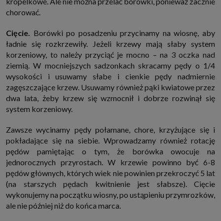
kropelkowe. Ale nie można przelać borówki, ponieważ zacznie
chorować.
Cięcie.
Borówki po posadzeniu przycinamy na wiosnę, aby
ładnie się rozkrzewiły. Jeżeli krzewy mają słaby system
korzeniowy, to należy przyciąć je mocno – na 3 oczka nad
ziemią. W mocniejszych sadzonkach skracamy pędy o 1/4
wysokości i usuwamy słabe i cienkie pędy nadmiernie
zagęszczające krzew. Usuwamy również pąki kwiatowe przez
dwa lata, żeby krzew się wzmocnił i dobrze rozwinął się
system korzeniowy.
Zawsze wycinamy pędy połamane, chore, krzyżujące się i
pokładające się na siebie. Wprowadzamy również rotację
pędów pamiętając o tym, że borówka owocuje na
jednorocznych przyrostach. W krzewie powinno być 6-8
pędów głównych, których wiek nie powinien przekroczyć 5 lat
(na starszych pędach kwitnienie jest słabsze). Cięcie
wykonujemy na początku wiosny, po ustąpieniu przymrozków,
ale nie później niż do końca marca.