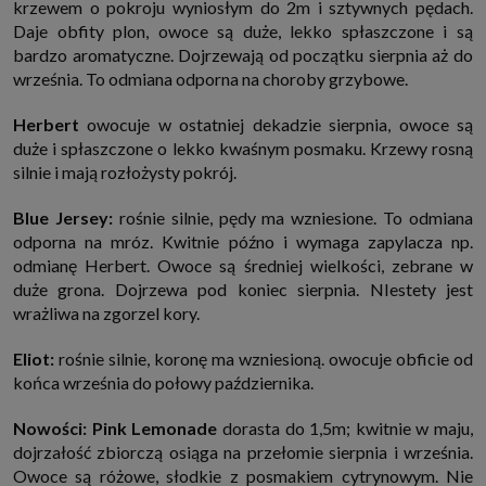
krzewem o pokroju wyniosłym do 2m i sztywnych pędach.
Daje obfity plon, owoce są duże, lekko spłaszczone i są
bardzo aromatyczne. Dojrzewają od początku sierpnia aż do
września. To odmiana odporna na choroby grzybowe.
Herbert
owocuje w ostatniej dekadzie sierpnia, owoce są
duże i spłaszczone o lekko kwaśnym posmaku. Krzewy rosną
silnie i mają rozłożysty pokrój.
Blue Jersey:
rośnie silnie, pędy ma wzniesione. To odmiana
odporna na mróz. Kwitnie późno i wymaga zapylacza np.
odmianę Herbert. Owoce są średniej wielkości, zebrane w
duże grona. Dojrzewa pod koniec sierpnia. NIestety jest
wrażliwa na zgorzel kory.
Eliot:
rośnie silnie, koronę ma wzniesioną. owocuje obficie od
końca września do połowy października.
Nowości: Pink Lemonade
dorasta do 1,5m; kwitnie w maju,
dojrzałość zbiorczą osiąga na przełomie sierpnia i września.
Owoce są różowe, słodkie z posmakiem cytrynowym. Nie