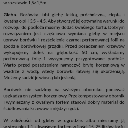
w rozstawie 1,5×1,5m.
internetowymi. Udzielenie takiej zgody jest dobrowolne, nie musisz jej
udzielać, nie pozbawi Cię to dostępu do naszych usług. Masz również
możliwość ograniczenia zakresu lub zmiany zgody w dowolnym
Gleba.
Borówka lubi glebę lekką, próchniczną, ciepłą i
momencie.
kwaśną o pH 3,5 – 4,5. Aby stworzyć jej optymalne warunki do
Twoje dane przetwarzane będą do czasu istnienia podstawy do ich
rozwoju, do podłoża musimy dodać kwaśnego torfu. Dobrym
przetwarzania, czyli w przypadku udzielenia zgody do momentu jej
cofnięcia, ograniczenia lub innych działań z Twojej strony ograniczających
rozwiązaniem jest częściowa wymiana gleby w miejscu
tę zgodę, w przypadku niezbędności danych do wykonania umowy, przez
uprawy borówki i rozścielenie czarnej perforowanej folii na
czas jej wykonywania i ewentualnie okres przedawnienia roszczeń z niej
(zwykle nie więcej niż 3 lata, a maksymalnie 10 lat), a w przypadku, gdy
spodzie borówkowej grządki. Przed posadzeniem krzewów
podstawą przetwarzania danych jest uzasadniony interes administratora,
wykopujemy dołek na głębokość 50 cm, wykładamy
do czasu zgłoszenia przez Ciebie skutecznego sprzeciwu.
perforowaną folię i wysypujemy przygotowane podłoże.
Przekazywanie danych
Warto przed posadzeniem namoczyć bryłę korzeniową w
Administratorzy danych mogą powierzać Twoje dane podwykonawcom IT,
wiadrze z wodą, wtedy borówki łatwiej się ukorzeniają.
księgowym, agencjom marketingowym etc. Zrobią to jedynie na
podstawie umowy o powierzenie przetwarzania danych zobowiązującej
Możemy sadzić je wiosną lub jesienią.
taki podmiot do odpowiedniego zabezpieczenia danych i niekorzystania z
nich do własnych celów.
Borówek nie sadzimy na świeżym oborniku, ponieważ
Cookies
uszkadza on system korzeniowy. Przekompostowany obornik
Na naszych stronach używamy znaczników internetowych takich jak pliki
i wymieszany z kwaśnym torfem stanowi dobry materiał do
np. cookie lub local storage do zbierania i przetwarzania danych
osobowych w celu personalizowania treści i reklam oraz analizowania
ściółkowania krzewów i międzyrzędzi.
ruchu na stronach, aplikacjach i w Internecie. W ten sposób technologię tę
wykorzystują również podmioty z Grupy SAGIER oraz nasi Zaufani
Partnerzy, którzy także chcą dopasowywać reklamy do Twoich preferencji.
W zależności od gleby w ogrodzie: albo mieszamy ją
Cookies to dane informatyczne zapisywane w plikach i przechowywane na
w stosunku 1:1 z kwaśnym torfem w ilości 15-25 litrów torfu
Twoim urządzeniu końcowym (tj. twój komputer, tablet, smartphone itp.),