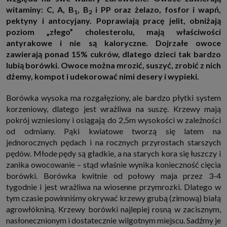
http://www.sagier.pl/
witaminy: C, A, B
, B
i PP oraz żelazo, fosfor i wapń,
1
2
pektyny i antocyjany. Poprawiają pracę jelit, obniżają
Jeżeli wyrazisz zgodę, o którą wyżej prosimy, administratorami Twoich
danych osobowych będą także nasi Zaufani Partnerzy. Listę Zaufanych
poziom „złego” cholesterolu, mają właściwości
Partnerów możesz sprawdzić w każdym momencie na stronie naszej
antyrakowe i nie są kaloryczne. Dojrzałe owoce
polityki prywatności
i tam też zmodyfikować lub cofnąć swoje zgody.
zawierają ponad 15% cukrów, dlatego dzieci tak bardzo
Podstawa i cel przetwarzania
lubią borówki. Owoce można mrozić, suszyć, zrobić z nich
Twoje dane przetwarzamy w następujących celach:
dżemy, kompot i udekorować nimi desery i wypieki.
1. Jeśli zawieramy z Tobą umowę o realizację danej usługi (np. usługi
zapewniającej Ci możliwość zapoznania się z jednym z naszych serwisów
w oparciu o treść regulaminu tego serwisu), to możemy przetwarzać
Borówka wysoka ma rozgałęziony, ale bardzo płytki system
Twoje dane w zakresie niezbędnym do realizacji tej umowy.
korzeniowy, dlatego jest wrażliwa na suszę. Krzewy mają
2. Zapewnianie bezpieczeństwa usługi (np. sprawdzenie, czy do Twojego
pokrój wzniesiony i osiągają do 2,5m wysokości w zależności
konta nie loguje się nieuprawniona osoba), dokonanie pomiarów
statystycznych, ulepszanie naszych usług i dopasowanie ich do potrzeb i
od odmiany. Pąki kwiatowe tworzą się latem na
wygody użytkowników (np. personalizowanie treści w usługach), jak
jednorocznych pędach i na rocznych przyrostach starszych
również prowadzenie marketingu i promocji własnych usług (np. jeśli
pędów. Młode pędy są gładkie, a na starych kora się łuszczy i
interesujesz się motoryzacją i oglądasz artykuły w biznesistyl.pl lub na
innych stronach internetowych, to możemy Ci wyświetlić reklamę
zanika owocowanie – stąd właśnie wynika konieczność cięcia
dotyczącą artykułu w serwisie biznesistyl.pl/automoto. Takie
borówki. Borówka kwitnie od połowy maja przez 3-4
przetwarzanie danych to realizacja naszych prawnie uzasadnionych
interesów.
tygodnie i jest wrażliwa na wiosenne przymrozki. Dlatego w
3. Za Twoją zgodą usługi marketingowe dostarczą Ci nasi Zaufani
tym czasie powinniśmy okrywać krzewy grubą (zimową) białą
Partnerzy oraz my dla podmiotów trzecich. Aby móc pokazać interesujące
agrowłókniną. Krzewy borówki najlepiej rosną w zacisznym,
Cię reklamy (np. produktu, którego możesz potrzebować) reklamodawcy i
ich przedstawiciele chcieliby mieć możliwość przetwarzania Twoich
nasłonecznionym i dostatecznie wilgotnym miejscu. Sadźmy je
danych związanych z odwiedzanymi przez Ciebie stronami