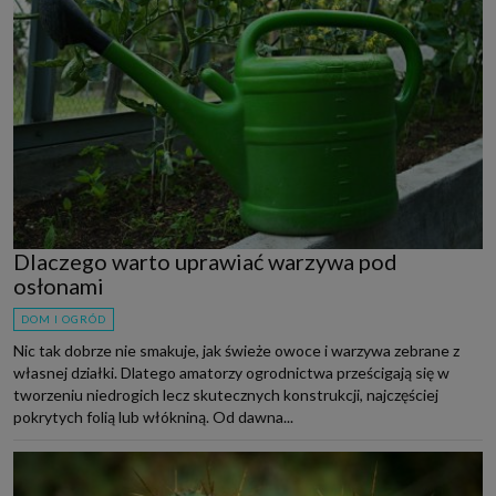
Dlaczego warto uprawiać warzywa pod
osłonami
DOM I OGRÓD
Nic tak dobrze nie smakuje, jak świeże owoce i warzywa zebrane z
własnej działki. Dlatego amatorzy ogrodnictwa prześcigają się w
tworzeniu niedrogich lecz skutecznych konstrukcji, najczęściej
pokrytych folią lub włókniną. Od dawna...