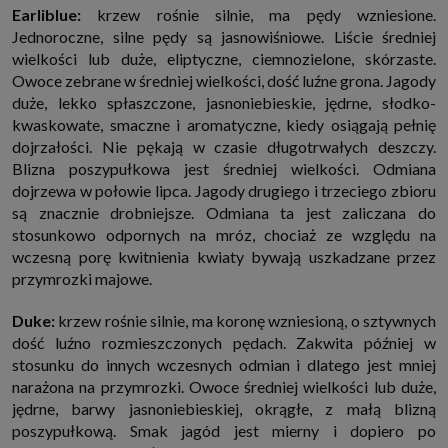
Earliblue:
krzew rośnie silnie, ma pędy wzniesione.
Jednoroczne, silne pędy są jasnowiśniowe. Liście średniej
wielkości lub duże, eliptyczne, ciemnozielone, skórzaste.
Owoce zebrane w średniej wielkości, dość luźne grona. Jagody
duże, lekko spłaszczone, jasnoniebieskie, jędrne, słodko-
kwaskowate, smaczne i aromatyczne, kiedy osiągają pełnię
dojrzałości. Nie pękają w czasie długotrwałych deszczy.
Blizna poszypułkowa jest średniej wielkości. Odmiana
dojrzewa w połowie lipca. Jagody drugiego i trzeciego zbioru
są znacznie drobniejsze. Odmiana ta jest zaliczana do
stosunkowo odpornych na mróz, chociaż ze względu na
wczesną porę kwitnienia kwiaty bywają uszkadzane przez
przymrozki majowe.
Duke:
krzew rośnie silnie, ma koronę wzniesioną, o sztywnych
dość luźno rozmieszczonych pędach. Zakwita później w
stosunku do innych wczesnych odmian i dlatego jest mniej
narażona na przymrozki. Owoce średniej wielkości lub duże,
jędrne, barwy jasnoniebieskiej, okrągłe, z małą blizną
poszypułkową. Smak jagód jest mierny i dopiero po