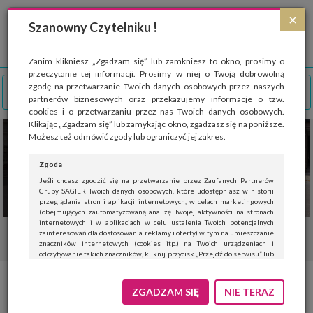
Strona wykorzystuje pliki cookies, które służą głównie do celów statystycznych.
×
Wyrażając zgodę na używanie 'cookies', zezwalasz na zapisanie ich w pamięci
Szanowny Czytelniku !
przeglądarki. Przejdź do
polityki cookies
.
ROZUMIEM
Zanim klikniesz „Zgadzam się” lub zamkniesz to okno, prosimy o
przeczytanie tej informacji. Prosimy w niej o Twoją dobrowolną
zgodę na przetwarzanie Twoich danych osobowych przez naszych
partnerów biznesowych oraz przekazujemy informacje o tzw.
cookies i o przetwarzaniu przez nas Twoich danych osobowych.
Klikając „Zgadzam się” lub zamykając okno, zgadzasz się na poniższe.
Możesz też odmówić zgody lub ograniczyć jej zakres.
Zgoda
Jeśli chcesz zgodzić się na przetwarzanie przez Zaufanych Partnerów
Grupy SAGIER Twoich danych osobowych, które udostępniasz w historii
przeglądania stron i aplikacji internetowych, w celach marketingowych
(obejmujących zautomatyzowaną analizę Twojej aktywności na stronach
internetowych i w aplikacjach w celu ustalenia Twoich potencjalnych
zainteresowań dla dostosowania reklamy i oferty) w tym na umieszczanie
znaczników internetowych (cookies itp.) na Twoich urządzeniach i
odczytywanie takich znaczników, kliknij przycisk „Przejdź do serwisu” lub
zamknij to okno.
Jeśli nie chcesz wyrazić zgody, kliknij „Nie teraz”.
Trwają borówkowe żniwa
ZGADZAM SIĘ
NIE TERAZ
Wyrażenie zgody jest dobrowolne. Możesz edytować zakres zgody, w tym
wycofać ją całkowicie, przechodząc na naszą stronę
polityki prywatności
.