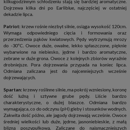
kilkugodzinnym schłodzeniu stają się bardziej aromatyczne.
Dojrzewa kilka dni po Earliblue, najczęściej w ostatniej
dekadzie lipca.
Patriot:
krzew rośnie niezbyt silnie, osiąga wysokość 120cm.
Wymaga odpowiedniego cięcia i formowania oraz
przerzedzenia pąków kwiatowych. Pędy wytrzymują mrozy
do -30ºC. Owoce duże, owalne, lekko spłaszczone, pięknie
wybarwione na niebiesko, jędrne i bardzo aromatyczne,
zebrane w duże grona. Owoce z kolejnych zbiorów wyraźnie
drobniejsze. Pora dojrzewania przypada na koniec lipca.
Odmiana zaliczana jest do najcenniejszych wcześnie
dojrzewających.
Spartan:
krzewy roślinne silnie, ma pokrój wzniesiony, koronę
dość luźną i sztywne grube pędy. Liście bardzo
charakterystyczne, o dużej blaszce. Odmiana bardzo
wymagająca, co do odczynu (pH) gleby i stosunków wodnych.
Zakwita dość późno, ale jagody dojrzewają wcześnie. Owoce
średniej wielkości lub duże, jędrne, jasnoniebieskie, z małą
blizną poszypułkową. Zaliczane do najsmaczniejszych