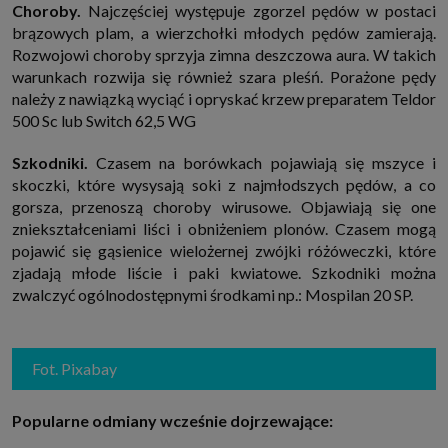
Choroby.
Najczęściej występuje zgorzel pędów w postaci
brązowych plam, a wierzchołki młodych pędów zamierają.
Rozwojowi choroby sprzyja zimna deszczowa aura. W takich
warunkach rozwija się również szara pleśń. Porażone pędy
należy z nawiązką wyciąć i opryskać krzew preparatem Teldor
500 Sc lub Switch 62,5 WG
Szkodniki.
Czasem na borówkach pojawiają się mszyce i
skoczki, które wysysają soki z najmłodszych pędów, a co
gorsza, przenoszą choroby wirusowe. Objawiają się one
zniekształceniami liści i obniżeniem plonów. Czasem mogą
pojawić się gąsienice wielożernej zwójki różóweczki, które
zjadają młode liście i paki kwiatowe. Szkodniki można
zwalczyć ogólnodostępnymi środkami np.: Mospilan 20 SP.
Fot. Pixabay
Popularne odmiany wcześnie dojrzewające: