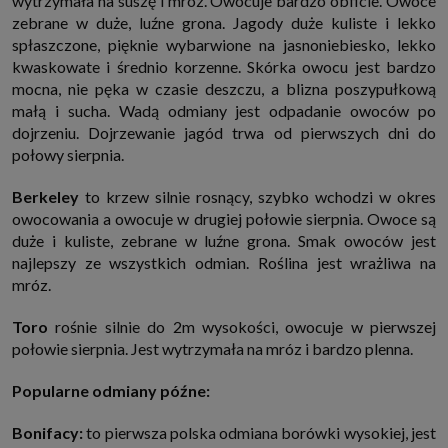
wytrzymała na suszę i mróz. Owocuje bardzo obficie. Owoce
zebrane w duże, luźne grona. Jagody duże kuliste i lekko
spłaszczone, pięknie wybarwione na jasnoniebiesko, lekko
kwaskowate i średnio korzenne. Skórka owocu jest bardzo
mocna, nie pęka w czasie deszczu, a blizna poszypułkową
małą i sucha. Wadą odmiany jest odpadanie owoców po
dojrzeniu. Dojrzewanie jagód trwa od pierwszych dni do
połowy sierpnia.
Berkeley
to krzew silnie rosnący, szybko wchodzi w okres
owocowania a owocuje w drugiej połowie sierpnia. Owoce są
duże i kuliste, zebrane w luźne grona. Smak owoców jest
najlepszy ze wszystkich odmian. Roślina jest wrażliwa na
mróz.
Toro
rośnie silnie do 2m wysokości, owocuje w pierwszej
połowie sierpnia. Jest wytrzymała na mróz i bardzo plenna.
Popularne odmiany późne:
Bonifacy:
to pierwsza polska odmiana borówki wysokiej, jest