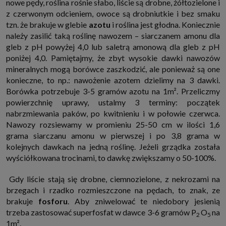
nowe pędy, roślina rośnie słabo, liście są drobne, żółtozielone i
z czerwonym odcieniem, owoce są drobniutkie i bez smaku
tzn. że brakuje w glebie
azotu
i roślina jest głodna. Koniecznie
należy zasilić taką roślinę nawozem – siarczanem amonu dla
gleb z pH powyżej 4,0 lub saletrą amonową dla gleb z pH
poniżej 4,0. Pamiętajmy, że zbyt wysokie dawki nawozów
mineralnych mogą borówce zaszkodzić, ale ponieważ są one
konieczne, to np.: nawożenie azotem dzielimy na 3 dawki.
Borówka potrzebuje 3-5 gramów azotu na 1m². Przeliczmy
powierzchnię uprawy, ustalmy 3 terminy: początek
nabrzmiewania paków, po kwitnieniu i w połowie czerwca.
Nawozy rozsiewamy w promieniu 25-50 cm w ilości 1,6
grama siarczanu amonu w pierwszej i po 3,8 grama w
kolejnych dawkach na jedną roślinę. Jeżeli grządka została
wyściółkowana trocinami, to dawkę zwiększamy o 50-100%.
Gdy liście stają się drobne, ciemnozielone, z nekrozami na
brzegach i rzadko rozmieszczone na pędach, to znak, ze
brakuje
fosforu
. Aby zniwelować te niedobory jesienią
trzeba zastosować superfosfat w dawce 3-6 gramów P
O
na
2
5
1m².