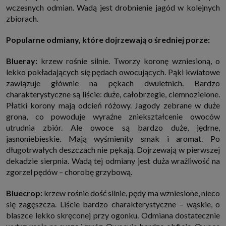
wczesnych odmian. Wadą jest drobnienie jagód w kolejnych
zbiorach.
Popularne odmiany, które dojrzewają o średniej porze:
Blueray:
krzew rośnie silnie. Tworzy koronę wzniesioną, o
lekko pokładających się pędach owocujących. Pąki kwiatowe
zawiązuje głównie na pękach dwuletnich. Bardzo
charakterystyczne są liście: duże, całobrzegie, ciemnozielone.
Płatki korony mają odcień różowy. Jagody zebrane w duże
grona, co powoduje wyraźne zniekształcenie owoców
utrudnia zbiór. Ale owoce są bardzo duże, jędrne,
jasnoniebieskie. Mają wyśmienity smak i aromat. Po
długotrwałych deszczach nie pękają. Dojrzewają w pierwszej
dekadzie sierpnia. Wadą tej odmiany jest duża wrażliwość na
zgorzel pędów – chorobę grzybową.
Bluecrop:
krzew rośnie dość silnie, pędy ma wzniesione, nieco
się zagęszcza. Liście bardzo charakterystyczne – wąskie, o
blaszce lekko skręconej przy ogonku. Odmiana dostatecznie