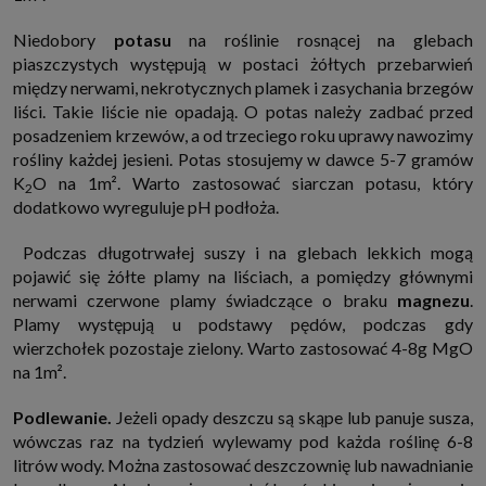
Niedobory
potasu
na roślinie rosnącej na glebach
piaszczystych występują w postaci żółtych przebarwień
między nerwami, nekrotycznych plamek i zasychania brzegów
liści. Takie liście nie opadają. O potas należy zadbać przed
posadzeniem krzewów, a od trzeciego roku uprawy nawozimy
rośliny każdej jesieni. Potas stosujemy w dawce 5-7 gramów
K
O na 1m². Warto zastosować siarczan potasu, który
2
dodatkowo wyreguluje pH podłoża.
Podczas długotrwałej suszy i na glebach lekkich mogą
pojawić się żółte plamy na liściach, a pomiędzy głównymi
nerwami czerwone plamy świadczące o braku
magnezu
.
Plamy występują u podstawy pędów, podczas gdy
wierzchołek pozostaje zielony. Warto zastosować 4-8g MgO
na 1m².
Podlewanie.
Jeżeli opady deszczu są skąpe lub panuje susza,
wówczas raz na tydzień wylewamy pod każda roślinę 6-8
litrów wody. Można zastosować deszczownię lub nawadnianie