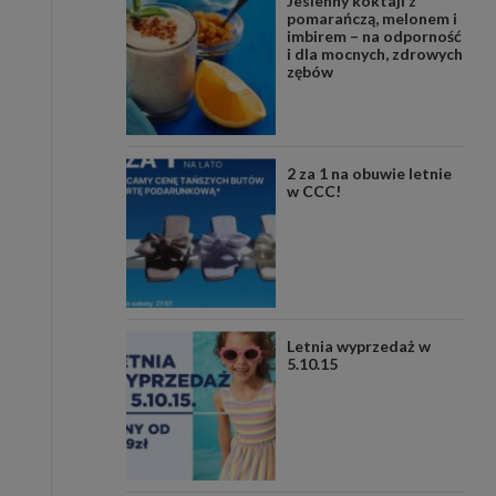
Jesienny koktajl z
pomarańczą, melonem i
imbirem – na odporność
i dla mocnych, zdrowych
zębów
2 za 1 na obuwie letnie
w CCC!
Letnia wyprzedaż w
5.10.15