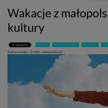
udost
marke
Wakacje z małopolsk
takie 
zdecyd
będą r
plików
kultury
Admin
Admini
której
świet
równie
KOBIETA
MATKA I DZIECKO
POLECANE
_BE
PODMI
Kulturowego / Źródło: malopolska.pl
http:/
http:/
https:
http:/
Jeżeli
Zaufan
prywat
Podst
Twoje 
1. Jeś
z jedn