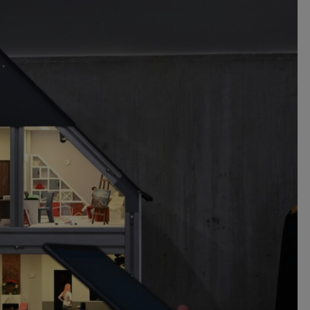
nia i przetwarzania danych osobowych w celu personalizowania treści i reklam oraz analizowania r
ch, aplikacjach i w Internecie. W ten sposób technologię tę wykorzystują również podmioty 
 oraz nasi Zaufani Partnerzy, którzy także chcą dopasowywać reklamy do Twoich preferencji. Coo
nformatyczne zapisywane w plikach i przechowywane na Twoim urządzeniu końcowym (tj. twój ko
, smartphone itp.), które przeglądarka wysyła do serwera przy każdorazowym wejściu na stronę
enia, podczas gdy odwiedzasz strony w Internecie. Szczegółową informację na temat plików cooki
jonowania znajdziesz
pod tym linkiem
. Pod tym linkiem znajdziesz także informację o tym jak 
enia przeglądarki, aby ograniczyć lub wyłączyć funkcjonowanie plików cookies itp. oraz jak usuną
z Twojego urządzenia.
 uprawnienia
ugują Ci następujące uprawnienia wobec Twoich danych i ich przetwarzania przez nas, inne pod
SAGIER i Zaufanych Partnerów:
li udzieliłeś zgody na przetwarzanie danych możesz ją w każdej chwili wycofać (cofnięcie zgody ocz
hyli zgodności z prawem przetwarzania już dokonanego na jej podstawie);
sz również prawo żądania dostępu do Twoich danych osobowych, ich sprostowania, usunięc
czenia przetwarzania, prawo do przeniesienia danych, wyrażenia sprzeciwu wobec przetwarzania
rawo do wniesienia skargi do organu nadzorczego, którym w Polsce jest Prezes Urzędu Ochrony
wych.
Pod tym adresem
znajdziesz dodatkowe informacje dotyczące przetwarzania danych i 
nień.