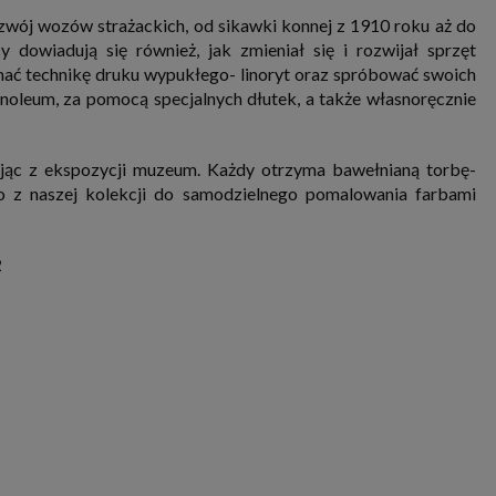
ozwój wozów strażackich, od sikawki konnej z 1910 roku aż do
 dowiadują się również, jak zmieniał się i rozwijał sprzęt
znać technikę druku wypukłego- linoryt oraz spróbować swoich
noleum, za pomocą specjalnych dłutek, a także własnoręcznie
ając z ekspozycji muzeum. Każdy otrzyma bawełnianą torbę-
 z naszej kolekcji do samodzielnego pomalowania farbami
2