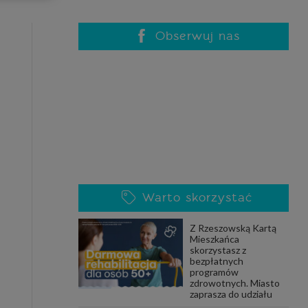
celach
rzanie
ile nie
Obserwuj nas
 SAGIER
 takich
GIER, w
adto, w
gą być
Warto skorzystać
że nasi
Z Rzeszowską Kartą
olityki
Mieszkańca
skorzystasz z
bezpłatnych
programów
zdrowotnych. Miasto
nia się
zaprasza do udziału
 dane w