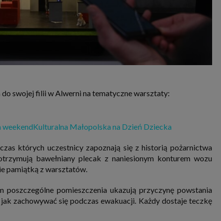
 do swojej filii w Alwerni na tematyczne warsztaty:
a weekend
Kulturalna Małopolska na Dzień Dziecka
czas których uczestnicy zapoznają się z historią pożarnictwa
 i otrzymują bawełniany plecak z naniesionym konturem wozu
ie pamiątką z warsztatów.
m poszczególne pomieszczenia ukazują przyczynę powstania
 jak zachowywać się podczas ewakuacji. Każdy dostaje teczkę