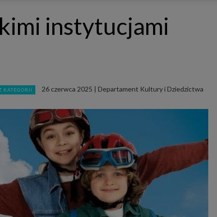
ępnianych przez siebie usług internetowych przetwarzają Twoje dane we własnych 
tingowych w oparciu o prawnie uzasadniony, wspólny interes podmiotów Grupy SAGIER. Przetwa
imi instytucjami
nie wymaga dodatkowej zgody z Twojej strony, ale możesz mu się w każdej chwili sprzeciwić. O 
ujesz inaczej, dokonując stosownych zmian ustawień w Twojej przeglądarce, podmioty z Grupy
ównież instalować na Twoich urządzeniach pliki cookies i podobne oraz odczytywać informacje z
. Bliższe informacje o cookies znajdziesz w akapicie „Cookies” pod koniec tej informacji.
istrator danych osobowych
stratorami Twoich danych są podmioty z Grupy SAGIER czyli podmioty z grupy kapitałowej SA
 skład wchodzą Sagier Sp. z o.o. ul. Cegielniana 18c/3, 35-310 Rzeszów oraz Podmioty Zależne. Pon
le obowiązującego prawa, administratorami Twoich danych w ramach poszczególnych Usług mo
ż Zaufani Partnerzy, w tym klienci.
26 czerwca 2025
|
Departament Kultury i Dziedzictwa
Z KATEGORII
IOTY ZALEŻNE:
/www.biznesistyl.pl/
/poradnikbudowlany.eu/
//modnieizdrowo.pl/
/www.sagier.pl/
 wyrazisz zgodę, o którą wyżej prosimy, administratorami Twoich danych osobowych będą tak
i Partnerzy. Listę Zaufanych Partnerów możesz sprawdzić w każdym momencie na stronie naszej
p
ności
i tam też zmodyfikować lub cofnąć swoje zgody.
awa i cel przetwarzania
dane przetwarzamy w następujących celach:
li zawieramy z Tobą umowę o realizację danej usługi (np. usługi zapewniającej Ci możliwość zapozna
ym z naszych serwisów w oparciu o treść regulaminu tego serwisu), to możemy przetwarzać Twoje