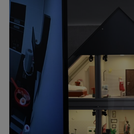
zbiera
strona
SAGIER
dane i
tablet
urządz
funkc
ustawi
pliki 
Twoje
Przysł
Grupy 
1. Jeś
nie uc
2. Ma
ograni
oraz p
Osobo
upraw