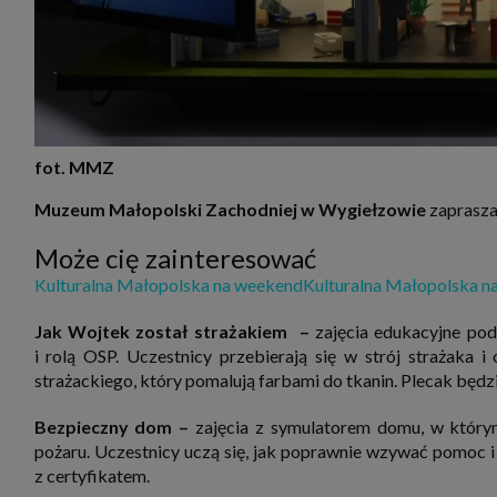
fot. MMZ
Muzeum Małopolski Zachodniej w Wygiełzowie
zaprasza
Może cię zainteresować
Kulturalna Małopolska na weekend
Kulturalna Małopolska n
Jak Wojtek został strażakiem –
zajęcia edukacyjne pod
i rolą OSP. Uczestnicy przebierają się w strój strażaka
strażackiego, który pomalują farbami do tkanin. Plecak będz
Bezpieczny dom –
zajęcia z symulatorem domu, w który
pożaru. Uczestnicy uczą się, jak poprawnie wzywać pomoc i
z certyfikatem.