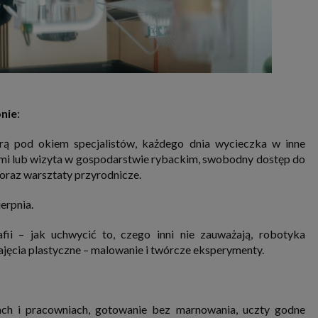
nie
:
urą pod okiem specjalistów, każdego dnia wycieczka w inne
kami lub wizyta w gospodarstwie rybackim, swobodny dostęp do
raz warsztaty przyrodnicze.
ierpnia.
fii – jak uchwycić to, czego inni nie zauważają, robotyka
jęcia plastyczne – malowanie i twórcze eksperymenty.
ach i pracowniach, gotowanie bez marnowania, uczty godne