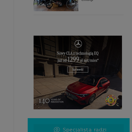
uchu na
z Grupy
kies to
mputer,
 z tego
e i ich
zmienić
ć takie
mioty z
ywiście
ia lub
 danych
 Danych
Twoich
Specjalista radzi