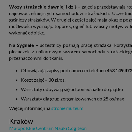
Wozy strażackie dawniej i dziś
– zajęcia przedstawiają r
najnowocześniejszych samochodów strażackich. Uczestnicy
gaśniczy strażaków. W drugiej części zajęć mają okazje po
możliwości wycinając toporek, ogień lub własny motyw w li
wykonać odbitkę.
Na Sygnale
– uczestnicy poznają pracę strażaka, korzyst
plecaczek z unikatowym wzorem samochodu strażackiego
przeznaczonymi do tkanin.
Obowiązują zapisy pod numerem telefonu
453 149 47
Koszt zajęć – 30 zł/os.
Warsztaty odbywają się od poniedziałku do piątku
Warsztaty dla grup zorganizowanych do 25 os/max
Więcej informacji na
stronie muzeum
Kraków
Małopolskie Centrum Nauki Cogiteon