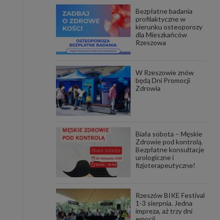
Bezpłatne badania
awniona
profilaktyczne w
 wygody
kierunku osteoporozy
omocji
dla Mieszkańców
tronach
Rzeszowa
. Takie
ch. Aby
 i ich
W Rzeszowie znów
 przez
będą Dni Promocji
pozbawi
Zdrowia
owolnym
ielenia
godę, w
 okres
Biała sobota – Męskie
ku, gdy
Zdrowie pod kontrolą.
 Ciebie
Bezpłatne konsultacje
urologiczne i
fizjoterapeutyczne!
encjom
danych
łasnych
Rzeszów BIKE Festival
1-3 sierpnia. Jedna
impreza, aż trzy dni
age do
emocji