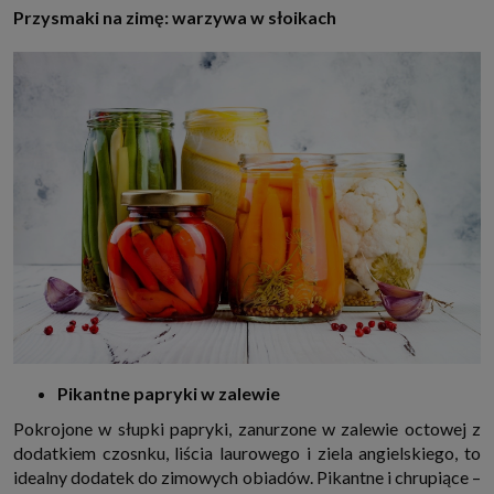
które przeglądarka wysyła do serwera przy każdorazowym wejściu na
Przysmaki na zimę: warzywa w słoikach
stronę z tego urządzenia, podczas gdy odwiedzasz strony w Internecie.
Szczegółową informację na temat plików cookie i ich funkcjonowania
znajdziesz
pod tym linkiem
. Pod tym linkiem znajdziesz także informację
o tym jak zmienić ustawienia przeglądarki, aby ograniczyć lub wyłączyć
funkcjonowanie plików cookies itp. oraz jak usunąć takie pliki z Twojego
urządzenia.
Twoje uprawnienia
Przysługują Ci następujące uprawnienia wobec Twoich danych i ich
przetwarzania przez nas, inne podmioty z Grupy SAGIER i Zaufanych
Partnerów:
1. Jeśli udzieliłeś zgody na przetwarzanie danych możesz ją w każdej
chwili wycofać (cofnięcie zgody oczywiście nie uchyli zgodności z prawem
przetwarzania już dokonanego na jej podstawie);
2. Masz również prawo żądania dostępu do Twoich danych osobowych, ich
sprostowania, usunięcia lub ograniczenia przetwarzania, prawo do
przeniesienia danych, wyrażenia sprzeciwu wobec przetwarzania danych
oraz prawo do wniesienia skargi do organu nadzorczego, którym w Polsce
jest Prezes Urzędu Ochrony Danych Osobowych.
Pod tym adresem
znajdziesz dodatkowe informacje dotyczące przetwarzania danych i
Twoich uprawnień.
Pikantne papryki w zalewie
Pokrojone w słupki papryki, zanurzone w zalewie octowej z
dodatkiem czosnku, liścia laurowego i ziela angielskiego, to
idealny dodatek do zimowych obiadów. Pikantne i chrupiące –