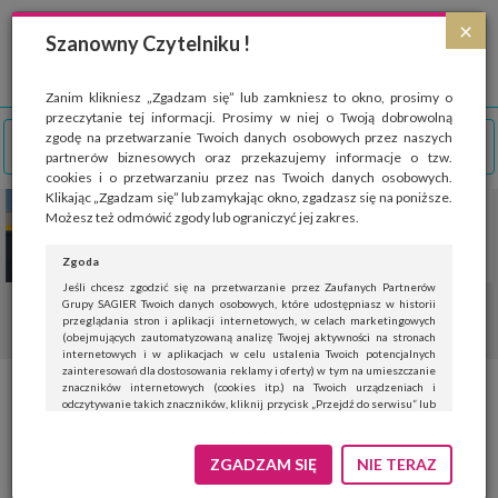
Strona wykorzystuje pliki cookies, które służą głównie do celów statystycznych.
×
Wyrażając zgodę na używanie 'cookies', zezwalasz na zapisanie ich w pamięci
Szanowny Czytelniku !
przeglądarki. Przejdź do
polityki cookies
.
ROZUMIEM
Zanim klikniesz „Zgadzam się” lub zamkniesz to okno, prosimy o
przeczytanie tej informacji. Prosimy w niej o Twoją dobrowolną
zgodę na przetwarzanie Twoich danych osobowych przez naszych
partnerów biznesowych oraz przekazujemy informacje o tzw.
cookies i o przetwarzaniu przez nas Twoich danych osobowych.
Klikając „Zgadzam się” lub zamykając okno, zgadzasz się na poniższe.
Możesz też odmówić zgody lub ograniczyć jej zakres.
Zgoda
Jeśli chcesz zgodzić się na przetwarzanie przez Zaufanych Partnerów
Grupy SAGIER Twoich danych osobowych, które udostępniasz w historii
przeglądania stron i aplikacji internetowych, w celach marketingowych
(obejmujących zautomatyzowaną analizę Twojej aktywności na stronach
internetowych i w aplikacjach w celu ustalenia Twoich potencjalnych
zainteresowań dla dostosowania reklamy i oferty) w tym na umieszczanie
znaczników internetowych (cookies itp.) na Twoich urządzeniach i
Warzywa ciepłolubne na stole i
odczytywanie takich znaczników, kliknij przycisk „Przejdź do serwisu” lub
zamknij to okno.
w słoikach: garść pomysłów na
Jeśli nie chcesz wyrazić zgody, kliknij „Nie teraz”.
ZGADZAM SIĘ
NIE TERAZ
wykorzystanie sezonu na
Wyrażenie zgody jest dobrowolne. Możesz edytować zakres zgody, w tym
wycofać ją całkowicie, przechodząc na naszą stronę
polityki prywatności
.