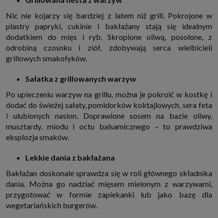
internetowymi. Udzielenie takiej zgody jest dobrowolne, nie musisz jej
udzielać, nie pozbawi Cię to dostępu do naszych usług. Masz również
Nic nie kojarzy się bardziej z latem niż grill. Pokrojone w
możliwość ograniczenia zakresu lub zmiany zgody w dowolnym
plastry papryki, cukinie i bakłażany stają się idealnym
momencie.
dodatkiem do mięs i ryb. Skropione oliwą, posolone, z
Twoje dane przetwarzane będą do czasu istnienia podstawy do ich
odrobiną czosnku i ziół, zdobywają serca wielbicieli
przetwarzania, czyli w przypadku udzielenia zgody do momentu jej
cofnięcia, ograniczenia lub innych działań z Twojej strony ograniczających
grillowych smakołyków.
tę zgodę, w przypadku niezbędności danych do wykonania umowy, przez
czas jej wykonywania i ewentualnie okres przedawnienia roszczeń z niej
(zwykle nie więcej niż 3 lata, a maksymalnie 10 lat), a w przypadku, gdy
Sałatka z grillowanych warzyw
podstawą przetwarzania danych jest uzasadniony interes administratora,
do czasu zgłoszenia przez Ciebie skutecznego sprzeciwu.
Po upieczeniu warzyw na grillu, można je pokroić w kostkę i
Przekazywanie danych
dodać do świeżej sałaty, pomidorków koktajlowych, sera feta
Administratorzy danych mogą powierzać Twoje dane podwykonawcom IT,
i ulubionych nasion. Doprawione sosem na bazie oliwy,
księgowym, agencjom marketingowym etc. Zrobią to jedynie na
musztardy, miodu i octu balsamicznego – to prawdziwa
podstawie umowy o powierzenie przetwarzania danych zobowiązującej
taki podmiot do odpowiedniego zabezpieczenia danych i niekorzystania z
eksplozja smaków.
nich do własnych celów.
Cookies
Lekkie dania z bakłażana
Na naszych stronach używamy znaczników internetowych takich jak pliki
Bakłażan doskonale sprawdza się w roli głównego składnika
np. cookie lub local storage do zbierania i przetwarzania danych
osobowych w celu personalizowania treści i reklam oraz analizowania
dania. Można go nadziać mięsem mielonym z warzywami,
ruchu na stronach, aplikacjach i w Internecie. W ten sposób technologię tę
przygotować w formie zapiekanki lub jako bazę dla
wykorzystują również podmioty z Grupy SAGIER oraz nasi Zaufani
Partnerzy, którzy także chcą dopasowywać reklamy do Twoich preferencji.
wegetariańskich burgerów.
Cookies to dane informatyczne zapisywane w plikach i przechowywane na
Twoim urządzeniu końcowym (tj. twój komputer, tablet, smartphone itp.),