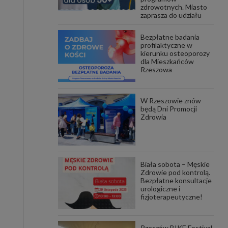
zdrowotnych. Miasto
zaprasza do udziału
awniona
 wygody
omocji
Bezpłatne badania
tronach
profilaktyczne w
. Takie
kierunku osteoporozy
dla Mieszkańców
ch. Aby
Rzeszowa
 i ich
 przez
pozbawi
owolnym
W Rzeszowie znów
będą Dni Promocji
Zdrowia
ielenia
godę, w
 okres
ku, gdy
 Ciebie
Biała sobota – Męskie
Zdrowie pod kontrolą.
encjom
Bezpłatne konsultacje
danych
urologiczne i
łasnych
fizjoterapeutyczne!
age do
Rzeszów BIKE Festival