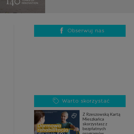
celach
rzanie
ile nie
 SAGIER
 takich
Obserwuj nas
GIER, w
adto, w
gą być
że nasi
Warto skorzystać
olityki
Z Rzeszowską Kartą
Mieszkańca
skorzystasz z
nia się
bezpłatnych
 dane w
programów