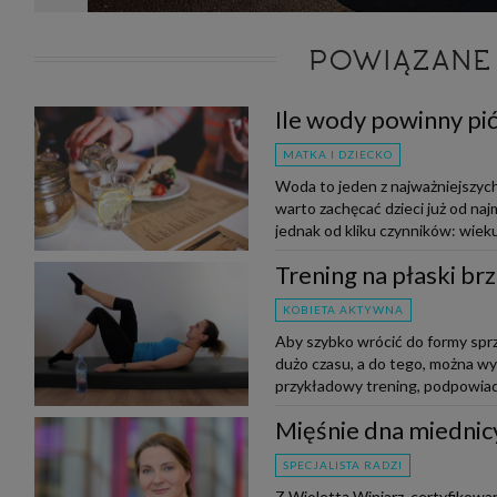
POWIĄZANE
Ile wody powinny pi
MATKA I DZIECKO
Woda to jeden z najważniejszych
warto zachęcać dzieci już od na
jednak od kliku czynników: wieku,
Trening na płaski br
KOBIETA AKTYWNA
Aby szybko wrócić do formy sprz
dużo czasu, a do tego, można w
przykładowy trening, podpowiad
Mięśnie dna miednic
SPECJALISTA RADZI
Z Wiolettą Winiarz, certyfikow