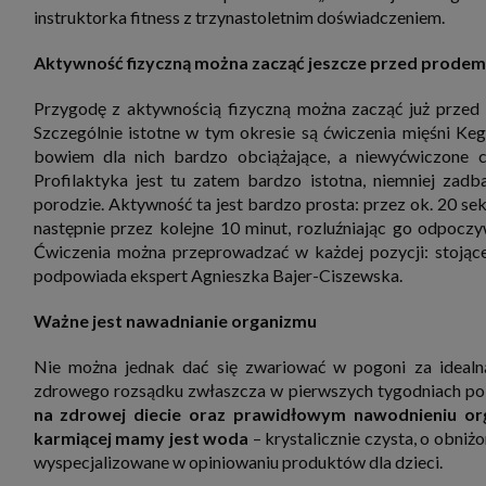
zbiera
instruktorka fitness z trzynastoletnim doświadczeniem.
strona
SAGIER
dane i
Aktywność fizyczną można zacząć jeszcze przed prodem
tablet
urządz
Przygodę z aktywnością fizyczną można zacząć już przed
funkc
ustawi
Szczególnie istotne w tym okresie są ćwiczenia mięśni Kegl
pliki 
bowiem dla nich bardzo obciążające, a niewyćwiczone cz
Twoje
Profilaktyka jest tu zatem bardzo istotna, niemniej za
Przysł
porodzie. Aktywność ta jest bardzo prosta: przez ok. 20 se
Grupy 
następnie przez kolejne 10 minut, rozluźniając go odpoc
1. Jeś
nie uc
Ćwiczenia można przeprowadzać w każdej pozycji: stojącej,
podpowiada ekspert Agnieszka Bajer-Ciszewska.
2. Ma
ograni
oraz p
Ważne jest nawadnianie organizmu
Osobo
upraw
Nie można jednak dać się zwariować w pogoni za idealną
zdrowego rozsądku zwłaszcza w pierwszych tygodniach po
na zdrowej diecie oraz prawidłowym nawodnieniu org
karmiącej mamy jest woda
– krystalicznie czysta, o obniż
wyspecjalizowane w opiniowaniu produktów dla dzieci.