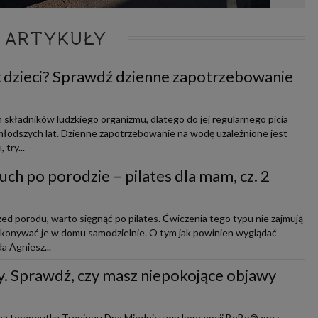
 ARTYKUŁY
ć dzieci? Sprawdź dzienne zapotrzebowanie
 składników ludzkiego organizmu, dlatego do jej regularnego picia
jmłodszych lat. Dzienne zapotrzebowanie na wodę uzależnione jest
 try...
zuch po porodzie – pilates dla mam, cz. 2
ed porodu, warto sięgnąć po pilates. Ćwiczenia tego typu nie zajmują
ykonywać je w domu samodzielnie. O tym jak powinien wyglądać
a Agniesz...
y. Sprawdź, czy masz niepokojące objawy
aną terapeutką Treningu Dna Miednicy wg koncepcji BeBo® oraz