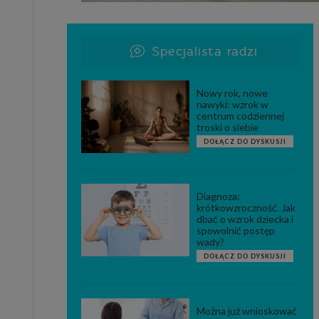
Specjalista radzi
Nowy rok, nowe
nawyki: wzrok w
centrum codziennej
troski o siebie
DOŁĄCZ DO DYSKUSJI
Diagnoza:
krótkowzroczność. Jak
dbać o wzrok dziecka i
spowolnić postęp
wady?
DOŁĄCZ DO DYSKUSJI
Można już wnioskować