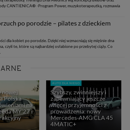
etody CANTIENICA® -Program Power, muzykoterapeutką, rozmawia
brzuch po porodzie – pilates z dzieckiem
ści dla kobiet po porodzie. Dzięki niej wzmacniają się mięśnie dna
, czyli te, które są najbardziej osłabione po przebytej ciąży. Co
.
LARNE
AUTO DLA NIEGO
w nowej
Szybszy, zwinniejszy i
ia Polska
zapewniający jeszcze
ówieniami na
więcej przyjemności z
eda MY’27 i
prowadzenia: nowy
rakcyjny
Mercedes-AMG CLA 45
4MATIC+