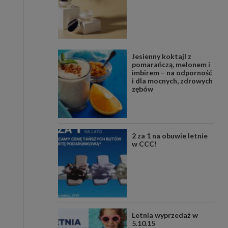
Jesienny koktajl z
pomarańczą, melonem i
imbirem – na odporność
i dla mocnych, zdrowych
zębów
2 za 1 na obuwie letnie
w CCC!
Letnia wyprzedaż w
5.10.15