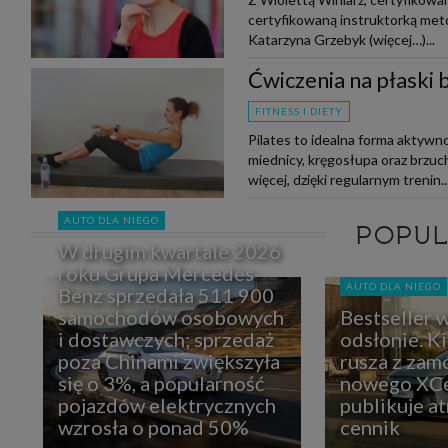
certyfikowaną instruktorką m
Katarzyna Grzebyk (więcej…)...
Ćwiczenia na płaski 
FITNESS I DIETY
Pilates to idealna forma aktywno
miednicy, kręgosłupa oraz brzucha
więcej, dzięki regularnym trenin..
AUTO DLA NIEGO
POPU
W drugim kwartale 2026
roku Grupa Mercedes-
AUTO DLA NIEGO
Benz sprzedała 511 900
samochodów osobowych
Bestseller 
i dostawczych; sprzedaż
odsłonie. K
poza Chinami zwiększyła
rusza z zam
się o 3%, a popularność
nowego XCe
pojazdów elektrycznych
publikuje at
wzrosła o ponad 50%
cennik