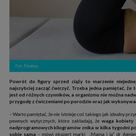
zakres
2. Zap
osoba)
użytk
własny
intern
przetw
3. Za 
móc p
przed
Ciebie
Cię to
momen
Fot. Pixabay
Twoje 
zgody 
przyp
Powrót do figury sprzed ciąży to marzenie niejedne
przeda
najszybciej zacząć ćwiczyć. Trzeba jedna pamiętać, ż
podsta
skutec
jest od różnych czynników, a organizmu nie można nad
Przek
przygodę z ćwiczeniami po porodzie oraz jak wykonywać
Admin
marke
– Warto pamiętać, że nie istnieje coś takiego jak idealny prz
zobowi
celów.
pewnych wytycznych, które zakładają, że
waga kobiety 
nadprogramowych kilogramów znika w kilka tygodni po
Cooki
sobie sama
– mówi ekspert marki „Mama i ja” dr Agniesz
Na na