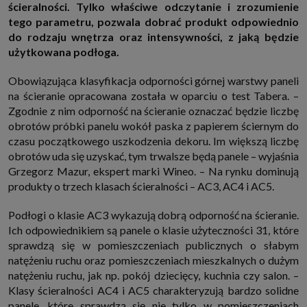
ścieralności. Tylko właściwe odczytanie i zrozumienie
http://www.sagier.pl/
tego parametru, pozwala dobrać produkt odpowiednio
Jeżeli wyrazisz zgodę, o którą wyżej prosimy, administratorami Twoich
do rodzaju wnętrza oraz intensywności, z jaką będzie
danych osobowych będą także nasi Zaufani Partnerzy. Listę Zaufanych
Partnerów możesz sprawdzić w każdym momencie na stronie naszej
użytkowana podłoga.
polityki prywatności
i tam też zmodyfikować lub cofnąć swoje zgody.
Podstawa i cel przetwarzania
Obowiązująca klasyfikacja odporności górnej warstwy paneli
Twoje dane przetwarzamy w następujących celach:
na ścieranie opracowana została w oparciu o test Tabera. –
1. Jeśli zawieramy z Tobą umowę o realizację danej usługi (np. usługi
Zgodnie z nim odporność na ścieranie oznaczać będzie liczbę
zapewniającej Ci możliwość zapoznania się z jednym z naszych serwisów
obrotów próbki panelu wokół paska z papierem ściernym do
w oparciu o treść regulaminu tego serwisu), to możemy przetwarzać
Twoje dane w zakresie niezbędnym do realizacji tej umowy.
czasu początkowego uszkodzenia dekoru. Im większą liczbę
2. Zapewnianie bezpieczeństwa usługi (np. sprawdzenie, czy do Twojego
obrotów uda się uzyskać, tym trwalsze będą panele – wyjaśnia
konta nie loguje się nieuprawniona osoba), dokonanie pomiarów
Grzegorz Mazur, ekspert marki Wineo. – Na rynku dominują
statystycznych, ulepszanie naszych usług i dopasowanie ich do potrzeb i
produkty o trzech klasach ścieralności – AC3, AC4 i AC5.
wygody użytkowników (np. personalizowanie treści w usługach), jak
również prowadzenie marketingu i promocji własnych usług (np. jeśli
interesujesz się motoryzacją i oglądasz artykuły w biznesistyl.pl lub na
Podłogi o klasie AC3 wykazują dobrą odporność na ścieranie.
innych stronach internetowych, to możemy Ci wyświetlić reklamę
dotyczącą artykułu w serwisie biznesistyl.pl/automoto. Takie
Ich odpowiednikiem są panele o klasie użyteczności 31, które
przetwarzanie danych to realizacja naszych prawnie uzasadnionych
sprawdzą się w pomieszczeniach publicznych o słabym
interesów.
natężeniu ruchu oraz pomieszczeniach mieszkalnych o dużym
3. Za Twoją zgodą usługi marketingowe dostarczą Ci nasi Zaufani
natężeniu ruchu, jak np. pokój dziecięcy, kuchnia czy salon. –
Partnerzy oraz my dla podmiotów trzecich. Aby móc pokazać interesujące
Cię reklamy (np. produktu, którego możesz potrzebować) reklamodawcy i
Klasy ścieralności AC4 i AC5 charakteryzują bardzo solidne
ich przedstawiciele chcieliby mieć możliwość przetwarzania Twoich
panele, które sprawdzą się nie tylko w pomieszczeniach
danych związanych z odwiedzanymi przez Ciebie stronami