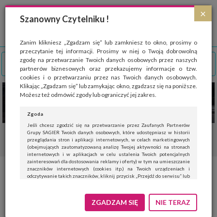
Strona wykorzystuje pliki cookies, które służą głównie do celów statystycznych.
×
Wyrażając zgodę na używanie 'cookies', zezwalasz na zapisanie ich w pamięci
Szanowny Czytelniku !
przeglądarki. Przejdź do
polityki cookies
.
ROZUMIEM
Zanim klikniesz „Zgadzam się” lub zamkniesz to okno, prosimy o
przeczytanie tej informacji. Prosimy w niej o Twoją dobrowolną
zgodę na przetwarzanie Twoich danych osobowych przez naszych
partnerów biznesowych oraz przekazujemy informacje o tzw.
cookies i o przetwarzaniu przez nas Twoich danych osobowych.
Klikając „Zgadzam się” lub zamykając okno, zgadzasz się na poniższe.
Możesz też odmówić zgody lub ograniczyć jej zakres.
Zgoda
Jeśli chcesz zgodzić się na przetwarzanie przez Zaufanych Partnerów
Grupy SAGIER Twoich danych osobowych, które udostępniasz w historii
przeglądania stron i aplikacji internetowych, w celach marketingowych
(obejmujących zautomatyzowaną analizę Twojej aktywności na stronach
internetowych i w aplikacjach w celu ustalenia Twoich potencjalnych
zainteresowań dla dostosowania reklamy i oferty) w tym na umieszczanie
znaczników internetowych (cookies itp.) na Twoich urządzeniach i
Wybieramy panele podłogowe
odczytywanie takich znaczników, kliknij przycisk „Przejdź do serwisu” lub
zamknij to okno.
– ważna jest klasa ścieralności
Jeśli nie chcesz wyrazić zgody, kliknij „Nie teraz”.
ZGADZAM SIĘ
NIE TERAZ
Wyrażenie zgody jest dobrowolne. Możesz edytować zakres zgody, w tym
wycofać ją całkowicie, przechodząc na naszą stronę
polityki prywatności
.