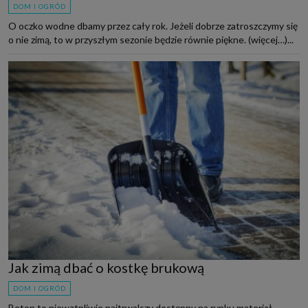
DOM I OGRÓD
O oczko wodne dbamy przez cały rok. Jeżeli dobrze zatroszczymy się
o nie zimą, to w przyszłym sezonie będzie równie piękne. (więcej…)...
Jak zimą dbać o kostkę brukową
DOM I OGRÓD
Beton to niewątpliwie najtrwalszy dostępny na rynku materiał