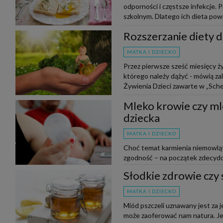
odporności i częstsze infekcje.
szkolnym. Dlatego ich dieta powi
Rozszerzanie diety d
MATKA I DZIECKO
Przez pierwsze sześć miesięcy ży
którego należy dążyć - mówią za
Żywienia Dzieci zawarte w „Sche
Mleko krowie czy ml
dziecka
MATKA I DZIECKO
Choć temat karmienia niemowląt 
zgodność – na początek zdecydow
niemowlęcia kombinację wartości
Słodkie zdrowie czy 
MATKA I DZIECKO
Miód pszczeli uznawany jest za j
może zaoferować nam natura. Je