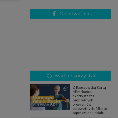
celach
rzanie
ile nie
Obserwuj nas
 SAGIER
 takich
GIER, w
adto, w
gą być
Warto skorzystać
że nasi
Z Rzeszowską Kartą
olityki
Mieszkańca
skorzystasz z
bezpłatnych
programów
zdrowotnych. Miasto
nia się
zaprasza do udziału
 dane w