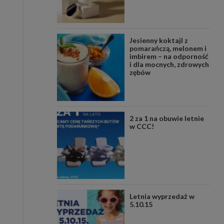
Jesienny koktajl z
pomarańczą, melonem i
imbirem – na odporność
i dla mocnych, zdrowych
zębów
2 za 1 na obuwie letnie
w CCC!
Letnia wyprzedaż w
5.10.15