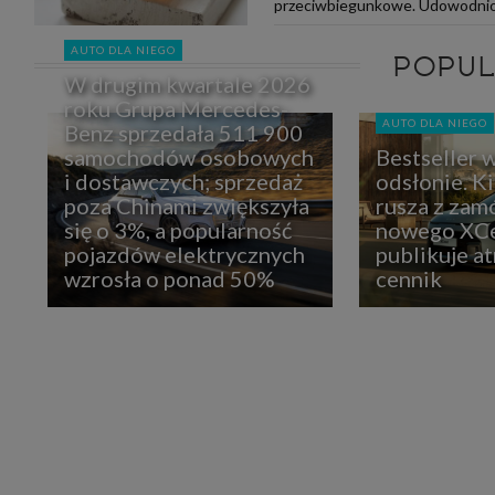
przeciwbiegunkowe. Udowodniony
AUTO DLA NIEGO
POPU
W drugim kwartale 2026
roku Grupa Mercedes-
AUTO DLA NIEGO
Benz sprzedała 511 900
samochodów osobowych
Bestseller 
i dostawczych; sprzedaż
odsłonie. K
poza Chinami zwiększyła
rusza z zam
się o 3%, a popularność
nowego XCe
pojazdów elektrycznych
publikuje at
wzrosła o ponad 50%
cennik