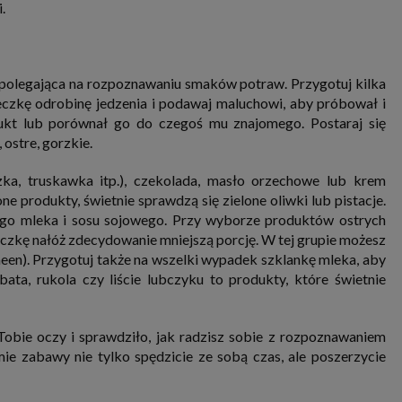
.
nia i przetwarzania danych osobowych w celu personalizowania treści i reklam oraz analizowania r
ch, aplikacjach i w Internecie. W ten sposób technologię tę wykorzystują również podmioty 
 oraz nasi Zaufani Partnerzy, którzy także chcą dopasowywać reklamy do Twoich preferencji. Coo
nformatyczne zapisywane w plikach i przechowywane na Twoim urządzeniu końcowym (tj. twój ko
, smartphone itp.), które przeglądarka wysyła do serwera przy każdorazowym wejściu na stronę
enia, podczas gdy odwiedzasz strony w Internecie. Szczegółową informację na temat plików cooki
 polegająca na rozpoznawaniu smaków potraw. Przygotuj kilka
jonowania znajdziesz
pod tym linkiem
. Pod tym linkiem znajdziesz także informację o tym jak 
eczkę odrobinę jedzenia i podawaj maluchowi, aby próbował i
enia przeglądarki, aby ograniczyć lub wyłączyć funkcjonowanie plików cookies itp. oraz jak usuną
z Twojego urządzenia.
ukt lub porównał go do czegoś mu znajomego. Postaraj się
 uprawnienia
 ostre, gorzkie.
ugują Ci następujące uprawnienia wobec Twoich danych i ich przetwarzania przez nas, inne pod
SAGIER i Zaufanych Partnerów:
ka, truskawka itp.), czekolada, masło orzechowe lub krem
li udzieliłeś zgody na przetwarzanie danych możesz ją w każdej chwili wycofać (cofnięcie zgody ocz
e produkty, świetnie sprawdzą się zielone oliwki lub pistacje.
hyli zgodności z prawem przetwarzania już dokonanego na jej podstawie);
ego mleka i sosu sojowego. Przy wyborze produktów ostrych
sz również prawo żądania dostępu do Twoich danych osobowych, ich sprostowania, usunięc
czkę nałóż zdecydowanie mniejszą porcję. W tej grupie możesz
czenia przetwarzania, prawo do przeniesienia danych, wyrażenia sprzeciwu wobec przetwarzania
rawo do wniesienia skargi do organu nadzorczego, którym w Polsce jest Prezes Urzędu Ochrony
meen). Przygotuj także na wszelki wypadek szklankę mleka, aby
wych.
Pod tym adresem
znajdziesz dodatkowe informacje dotyczące przetwarzania danych i 
ata, rukola czy liście lubczyku to produkty, które świetnie
nień.
obie oczy i sprawdziło, jak radzisz sobie z rozpoznawaniem
mie zabawy nie tylko spędzicie ze sobą czas, ale poszerzycie