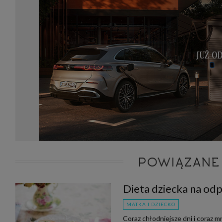
POWIĄZANE
Dieta dziecka na od
MATKA I DZIECKO
Coraz chłodniejsze dni i coraz