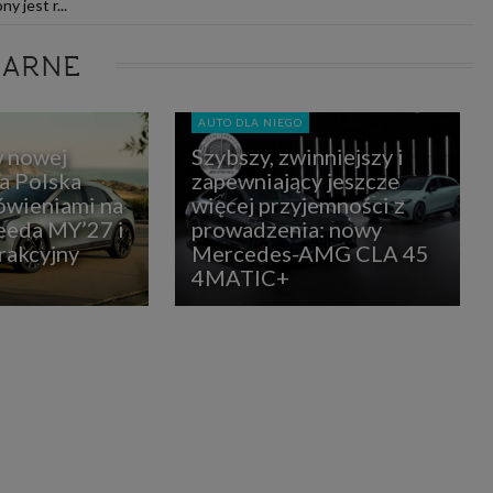
 jest r...
LARNE
AUTO DLA NIEGO
w nowej
Szybszy, zwinniejszy i
ia Polska
zapewniający jeszcze
ówieniami na
więcej przyjemności z
eda MY’27 i
prowadzenia: nowy
rakcyjny
Mercedes-AMG CLA 45
4MATIC+