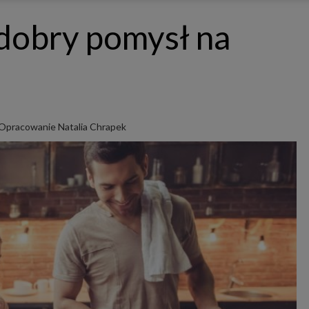
ępnianych przez siebie usług internetowych przetwarzają Twoje dane we własnych 
tingowych w oparciu o prawnie uzasadniony, wspólny interes podmiotów Grupy SAGIER. Przetwa
dobry pomysł na
nie wymaga dodatkowej zgody z Twojej strony, ale możesz mu się w każdej chwili sprzeciwić. O 
ujesz inaczej, dokonując stosownych zmian ustawień w Twojej przeglądarce, podmioty z Grupy
ównież instalować na Twoich urządzeniach pliki cookies i podobne oraz odczytywać informacje z
. Bliższe informacje o cookies znajdziesz w akapicie „Cookies” pod koniec tej informacji.
istrator danych osobowych
stratorami Twoich danych są podmioty z Grupy SAGIER czyli podmioty z grupy kapitałowej SA
 skład wchodzą Sagier Sp. z o.o. ul. Cegielniana 18c/3, 35-310 Rzeszów oraz Podmioty Zależne. Pon
le obowiązującego prawa, administratorami Twoich danych w ramach poszczególnych Usług mo
ż Zaufani Partnerzy, w tym klienci.
Opracowanie Natalia Chrapek
IOTY ZALEŻNE:
/www.biznesistyl.pl/
/poradnikbudowlany.eu/
//modnieizdrowo.pl/
/www.sagier.pl/
 wyrazisz zgodę, o którą wyżej prosimy, administratorami Twoich danych osobowych będą tak
i Partnerzy. Listę Zaufanych Partnerów możesz sprawdzić w każdym momencie na stronie naszej
p
ności
i tam też zmodyfikować lub cofnąć swoje zgody.
awa i cel przetwarzania
dane przetwarzamy w następujących celach:
li zawieramy z Tobą umowę o realizację danej usługi (np. usługi zapewniającej Ci możliwość zapozna
ym z naszych serwisów w oparciu o treść regulaminu tego serwisu), to możemy przetwarzać Twoje