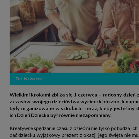
zakres
2. Zap
osoba)
użytk
własny
intern
przetw
3. Za 
móc p
przed
Ciebie
Cię to
momen
Twoje 
zgody 
Fot. Newseria
przyp
przeda
podsta
Wielkimi krokami zbliża się 1 czerwca – radosny dzień z
skutec
z czasów swojego dzieciństwa wycieczki do zoo, lunapark
Przek
były organizowane w szkołach. Teraz, kiedy jesteśmy d
Admin
marke
ich Dzień Dziecka był równie niezapomniany.
zobowi
celów.
Kreatywne spędzanie czasu z dziećmi nie tylko pobudza ich w
Cooki
dać dziecku wyjątkowy prezent z okazji jego święta nie mu
Na na