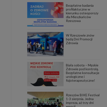
Bezpłatne badania
awniona
profilaktyczne w
 wygody
kierunku osteoporozy
omocji
dla Mieszkańców
tronach
Rzeszowa
. Takie
ch. Aby
 i ich
W Rzeszowie znów
 przez
będą Dni Promocji
pozbawi
Zdrowia
owolnym
ielenia
godę, w
 okres
Biała sobota – Męskie
ku, gdy
Zdrowie pod kontrolą.
 Ciebie
Bezpłatne konsultacje
urologiczne i
fizjoterapeutyczne!
encjom
danych
łasnych
Rzeszów BIKE Festival
1-3 sierpnia. Jedna
impreza, aż trzy dni
age do
emocji