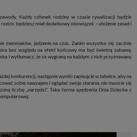
awody. Każdy członek rodziny w czasie rywalizacji będzie
o rodzic będziesz miał dodatkowy obowiązek – ułożenie zasad i
anie ziemniaków, jedzenie na czas. Zanim wszystko się zacznie
 która bez względu na efekt końcowy ma być świetną zabawą.
ska i wytłumacz, że za wygraną na każdym z nich przyznawany
dej konkurencji, następnie wyniki zapisujcie w tabelce, aby na
wać sobie nawzajem i oglądać swoje starania, nie musicie się
zoną liczbę „narzędzi”. Taka forma spędzenia Dnia Dziecka z
 komputerowej.