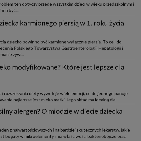
 Problem ten dotyczy przede wszystkim dzieci w wieku przedszkolnym i
nna być...
ziecka karmionego piersią w 1. roku życia
cia dziecko powinno być karmione wyłącznie piersią. To cel, do
lecenia Polskiego Towarzystwa Gastroenterologii, Hepatologii i
macie żywi...
eko modyfikowane? Które jest lepsze dla
i rozszerzania diety wywołuje wiele emocji, co do jednego panuje
anie najlepsze jest mleko matki. Jego skład ma idealną dla
 odżywczych, ...
silny alergen? O miodzie w diecie dziecka
eden z najwartościowszych i najbardziej skutecznych lekarstw, jakie
st bogaty w mikroelementy i ma właściwości bakteriobójcze oraz