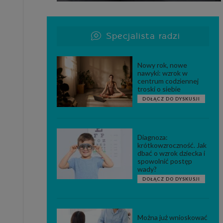
Specjalista radzi
Nowy rok, nowe
nawyki: wzrok w
centrum codziennej
troski o siebie
DOŁĄCZ DO DYSKUSJI
Diagnoza:
krótkowzroczność. Jak
dbać o wzrok dziecka i
spowolnić postęp
wady?
DOŁĄCZ DO DYSKUSJI
Można już wnioskować