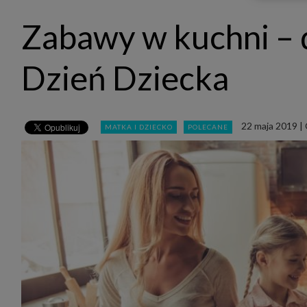
udost
marke
Zabawy w kuchni – 
takie 
zdecyd
będą r
plików
Dzień Dziecka
Admin
Admini
której
świet
równie
22 maja 2019
|
MATKA I DZIECKO
POLECANE
PODMI
http:/
http:/
https:
http:/
Jeżeli
Zaufan
prywat
Podst
Twoje 
1. Jeś
z jedn