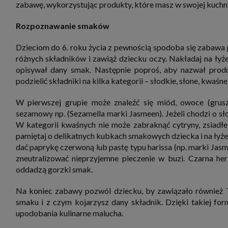
zabawę, wykorzystując produkty, które masz w swojej kuchni
zbiera
strona
SAGIER
Rozpoznawanie smaków
dane i
tablet
urządz
Dzieciom do 6. roku życia z pewnością spodoba się zabawa
funkc
różnych składników i zawiąż dziecku oczy. Nakładaj na łyż
ustawi
pliki 
opisywał dany smak. Następnie poproś, aby nazwał prod
Twoje
podzielić składniki na kilka kategorii – słodkie, słone, kwaśne,
Przysł
Grupy 
W pierwszej grupie może znaleźć się miód, owoce (grusz
1. Jeś
sezamowy np. (Sezamella marki Jasmeen). Jeżeli chodzi o słon
nie uc
W kategorii kwaśnych nie może zabraknąć cytryny, zsiadł
2. Ma
pamiętaj o delikatnych kubkach smakowych dziecka i na łyże
ograni
oraz p
dać paprykę czerwoną lub pastę typu harissa (np. marki Jas
Osobo
zneutralizować nieprzyjemne pieczenie w buzi. Czarna herb
upraw
oddadzą gorzki smak.
Na koniec zabawy pozwól dziecku, by zawiązało również T
smaku i z czym kojarzysz dany składnik. Dzięki takiej for
upodobania kulinarne malucha.