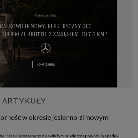
 ARTYKUŁY
porność w okresie jesienno-zimowym
 mniej czasu spędzanego na świeżym powietrzu powodują spadek