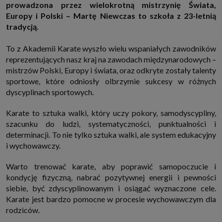
prowadzona przez wielokrotną mistrzynię Świata,
http://www.sagier.pl/
Europy i Polski – Martę Niewczas to szkoła z 23-letnią
Jeżeli wyrazisz zgodę, o którą wyżej prosimy, administratorami Twoich
tradycją.
danych osobowych będą także nasi Zaufani Partnerzy. Listę Zaufanych
Partnerów możesz sprawdzić w każdym momencie na stronie naszej
polityki prywatności
i tam też zmodyfikować lub cofnąć swoje zgody.
To z Akademii Karate wyszło wielu wspaniałych zawodników
Podstawa i cel przetwarzania
reprezentujących nasz kraj na zawodach międzynarodowych –
Twoje dane przetwarzamy w następujących celach:
mistrzów Polski, Europy i świata, oraz odkryte zostały talenty
1. Jeśli zawieramy z Tobą umowę o realizację danej usługi (np. usługi
sportowe, które odniosły olbrzymie sukcesy w różnych
zapewniającej Ci możliwość zapoznania się z jednym z naszych serwisów
dyscyplinach sportowych.
w oparciu o treść regulaminu tego serwisu), to możemy przetwarzać
Twoje dane w zakresie niezbędnym do realizacji tej umowy.
2. Zapewnianie bezpieczeństwa usługi (np. sprawdzenie, czy do Twojego
Karate to sztuka walki, który uczy pokory, samodyscypliny,
konta nie loguje się nieuprawniona osoba), dokonanie pomiarów
szacunku do ludzi, systematyczności, punktualności i
statystycznych, ulepszanie naszych usług i dopasowanie ich do potrzeb i
determinacji. To nie tylko sztuka walki, ale system edukacyjny
wygody użytkowników (np. personalizowanie treści w usługach), jak
również prowadzenie marketingu i promocji własnych usług (np. jeśli
i wychowawczy.
interesujesz się motoryzacją i oglądasz artykuły w biznesistyl.pl lub na
innych stronach internetowych, to możemy Ci wyświetlić reklamę
dotyczącą artykułu w serwisie biznesistyl.pl/automoto. Takie
Warto trenować karate, aby poprawić samopoczucie i
przetwarzanie danych to realizacja naszych prawnie uzasadnionych
kondycję fizyczną, nabrać pozytywnej energii i pewności
interesów.
siebie, być zdyscyplinowanym i osiągać wyznaczone cele.
3. Za Twoją zgodą usługi marketingowe dostarczą Ci nasi Zaufani
Karate jest bardzo pomocne w procesie wychowawczym dla
Partnerzy oraz my dla podmiotów trzecich. Aby móc pokazać interesujące
Cię reklamy (np. produktu, którego możesz potrzebować) reklamodawcy i
rodziców.
ich przedstawiciele chcieliby mieć możliwość przetwarzania Twoich
danych związanych z odwiedzanymi przez Ciebie stronami