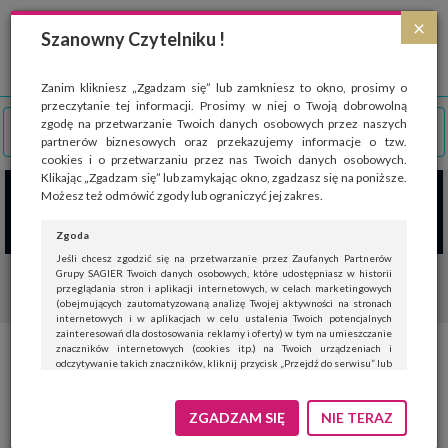
Strona wykorzystuje pliki cookies, które służą głównie do celów statystycznych.
×
Wyrażając zgodę na używanie 'cookies', zezwalasz na zapisanie ich w pamięci
Szanowny Czytelniku !
przeglądarki. Przejdź do
polityki cookies
.
ROZUMIEM
Zanim klikniesz „Zgadzam się” lub zamkniesz to okno, prosimy o
przeczytanie tej informacji. Prosimy w niej o Twoją dobrowolną
zgodę na przetwarzanie Twoich danych osobowych przez naszych
partnerów biznesowych oraz przekazujemy informacje o tzw.
cookies i o przetwarzaniu przez nas Twoich danych osobowych.
Klikając „Zgadzam się” lub zamykając okno, zgadzasz się na poniższe.
Możesz też odmówić zgody lub ograniczyć jej zakres.
Zgoda
Jeśli chcesz zgodzić się na przetwarzanie przez Zaufanych Partnerów
Grupy SAGIER Twoich danych osobowych, które udostępniasz w historii
przeglądania stron i aplikacji internetowych, w celach marketingowych
(obejmujących zautomatyzowaną analizę Twojej aktywności na stronach
internetowych i w aplikacjach w celu ustalenia Twoich potencjalnych
zainteresowań dla dostosowania reklamy i oferty) w tym na umieszczanie
znaczników internetowych (cookies itp.) na Twoich urządzeniach i
Akademia Mistrzów. Szkoła
odczytywanie takich znaczników, kliknij przycisk „Przejdź do serwisu” lub
zamknij to okno.
Mistrzyni Świata w karate
Jeśli nie chcesz wyrazić zgody, kliknij „Nie teraz”.
ZGADZAM SIĘ
NIE TERAZ
ogłasza zapisy!
Wyrażenie zgody jest dobrowolne. Możesz edytować zakres zgody, w tym
wycofać ją całkowicie, przechodząc na naszą stronę
polityki prywatności
.