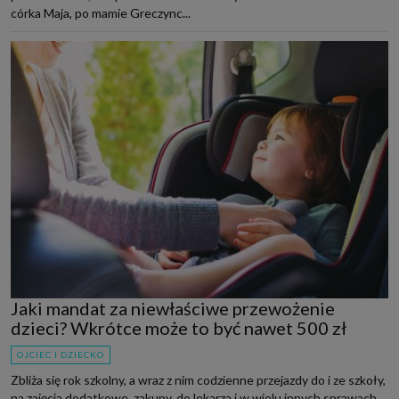
córka Maja, po mamie Greczync...
Jaki mandat za niewłaściwe przewożenie
dzieci? Wkrótce może to być nawet 500 zł
OJCIEC I DZIECKO
Zbliża się rok szkolny, a wraz z nim codzienne przejazdy do i ze szkoły,
na zajęcia dodatkowe, zakupy, do lekarza i w wielu innych sprawach.