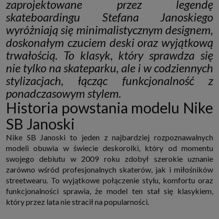
zaprojektowane przez legendę
http://www.sagier.pl/
skateboardingu Stefana Janoskiego
Jeżeli wyrazisz zgodę, o którą wyżej prosimy, administratorami Twoich
wyróżniają się minimalistycznym designem,
danych osobowych będą także nasi Zaufani Partnerzy. Listę Zaufanych
Partnerów możesz sprawdzić w każdym momencie na stronie naszej
doskonałym czuciem deski oraz wyjątkową
polityki prywatności
i tam też zmodyfikować lub cofnąć swoje zgody.
trwałością. To klasyk, który sprawdza się
Podstawa i cel przetwarzania
Twoje dane przetwarzamy w następujących celach:
nie tylko na skateparku, ale i w codziennych
1. Jeśli zawieramy z Tobą umowę o realizację danej usługi (np. usługi
stylizacjach, łącząc funkcjonalność z
zapewniającej Ci możliwość zapoznania się z jednym z naszych serwisów
ponadczasowym stylem.
w oparciu o treść regulaminu tego serwisu), to możemy przetwarzać
Twoje dane w zakresie niezbędnym do realizacji tej umowy.
Historia powstania modelu Nike
2. Zapewnianie bezpieczeństwa usługi (np. sprawdzenie, czy do Twojego
konta nie loguje się nieuprawniona osoba), dokonanie pomiarów
SB Janoski
statystycznych, ulepszanie naszych usług i dopasowanie ich do potrzeb i
wygody użytkowników (np. personalizowanie treści w usługach), jak
Nike SB Janoski to jeden z najbardziej rozpoznawalnych
również prowadzenie marketingu i promocji własnych usług (np. jeśli
interesujesz się motoryzacją i oglądasz artykuły w biznesistyl.pl lub na
modeli obuwia w świecie deskorolki, który od momentu
innych stronach internetowych, to możemy Ci wyświetlić reklamę
swojego debiutu w 2009 roku zdobył szerokie uznanie
dotyczącą artykułu w serwisie biznesistyl.pl/automoto. Takie
zarówno wśród profesjonalnych skaterów, jak i miłośników
przetwarzanie danych to realizacja naszych prawnie uzasadnionych
interesów.
streetwearu. To wyjątkowe połączenie stylu, komfortu oraz
3. Za Twoją zgodą usługi marketingowe dostarczą Ci nasi Zaufani
funkcjonalności sprawia, że model ten stał się klasykiem,
Partnerzy oraz my dla podmiotów trzecich. Aby móc pokazać interesujące
który przez lata nie stracił na popularności.
Cię reklamy (np. produktu, którego możesz potrzebować) reklamodawcy i
ich przedstawiciele chcieliby mieć możliwość przetwarzania Twoich
danych związanych z odwiedzanymi przez Ciebie stronami