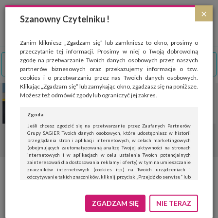
Strona wykorzystuje pliki cookies, które służą głównie do celów statystycznych.
×
Wyrażając zgodę na używanie 'cookies', zezwalasz na zapisanie ich w pamięci
Szanowny Czytelniku !
przeglądarki. Przejdź do
polityki cookies
.
ROZUMIEM
Zanim klikniesz „Zgadzam się” lub zamkniesz to okno, prosimy o
przeczytanie tej informacji. Prosimy w niej o Twoją dobrowolną
zgodę na przetwarzanie Twoich danych osobowych przez naszych
partnerów biznesowych oraz przekazujemy informacje o tzw.
cookies i o przetwarzaniu przez nas Twoich danych osobowych.
Klikając „Zgadzam się” lub zamykając okno, zgadzasz się na poniższe.
Możesz też odmówić zgody lub ograniczyć jej zakres.
Zgoda
Jeśli chcesz zgodzić się na przetwarzanie przez Zaufanych Partnerów
Grupy SAGIER Twoich danych osobowych, które udostępniasz w historii
przeglądania stron i aplikacji internetowych, w celach marketingowych
(obejmujących zautomatyzowaną analizę Twojej aktywności na stronach
internetowych i w aplikacjach w celu ustalenia Twoich potencjalnych
zainteresowań dla dostosowania reklamy i oferty) w tym na umieszczanie
znaczników internetowych (cookies itp.) na Twoich urządzeniach i
Buty Nike – skaterski klasyk,
odczytywanie takich znaczników, kliknij przycisk „Przejdź do serwisu” lub
zamknij to okno.
który podbił ulice
Jeśli nie chcesz wyrazić zgody, kliknij „Nie teraz”.
ZGADZAM SIĘ
NIE TERAZ
Wyrażenie zgody jest dobrowolne. Możesz edytować zakres zgody, w tym
wycofać ją całkowicie, przechodząc na naszą stronę
polityki prywatności
.