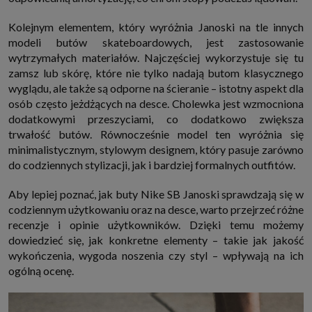
które przeglądarka wysyła do serwera przy każdorazowym wejściu na
stronę z tego urządzenia, podczas gdy odwiedzasz strony w Internecie.
Kolejnym elementem, który wyróżnia Janoski na tle innych
Szczegółową informację na temat plików cookie i ich funkcjonowania
znajdziesz
pod tym linkiem
. Pod tym linkiem znajdziesz także informację
modeli butów skateboardowych, jest zastosowanie
o tym jak zmienić ustawienia przeglądarki, aby ograniczyć lub wyłączyć
wytrzymałych materiałów. Najczęściej wykorzystuje się tu
funkcjonowanie plików cookies itp. oraz jak usunąć takie pliki z Twojego
urządzenia.
zamsz lub skórę, które nie tylko nadają butom klasycznego
Twoje uprawnienia
wyglądu, ale także są odporne na ścieranie – istotny aspekt dla
osób często jeżdżących na desce. Cholewka jest wzmocniona
Przysługują Ci następujące uprawnienia wobec Twoich danych i ich
przetwarzania przez nas, inne podmioty z Grupy SAGIER i Zaufanych
dodatkowymi przeszyciami, co dodatkowo zwiększa
Partnerów:
trwałość butów. Równocześnie model ten wyróżnia się
1. Jeśli udzieliłeś zgody na przetwarzanie danych możesz ją w każdej
minimalistycznym, stylowym designem, który pasuje zarówno
chwili wycofać (cofnięcie zgody oczywiście nie uchyli zgodności z prawem
przetwarzania już dokonanego na jej podstawie);
do codziennych stylizacji, jak i bardziej formalnych outfitów.
2. Masz również prawo żądania dostępu do Twoich danych osobowych, ich
sprostowania, usunięcia lub ograniczenia przetwarzania, prawo do
Aby lepiej poznać, jak buty Nike SB Janoski sprawdzają się w
przeniesienia danych, wyrażenia sprzeciwu wobec przetwarzania danych
codziennym użytkowaniu oraz na desce, warto przejrzeć różne
oraz prawo do wniesienia skargi do organu nadzorczego, którym w Polsce
jest Prezes Urzędu Ochrony Danych Osobowych.
Pod tym adresem
recenzje i opinie użytkowników. Dzięki temu możemy
znajdziesz dodatkowe informacje dotyczące przetwarzania danych i
dowiedzieć się, jak konkretne elementy – takie jak jakość
Twoich uprawnień.
wykończenia, wygoda noszenia czy styl – wpływają na ich
ogólną ocenę.