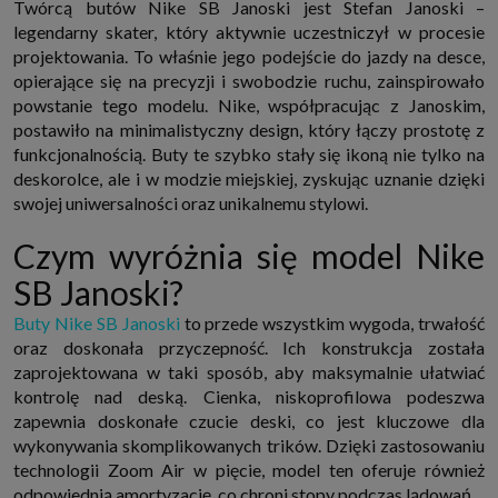
Twórcą butów Nike SB Janoski jest Stefan Janoski –
internetowymi. Udzielenie takiej zgody jest dobrowolne, nie musisz jej
legendarny skater, który aktywnie uczestniczył w procesie
udzielać, nie pozbawi Cię to dostępu do naszych usług. Masz również
możliwość ograniczenia zakresu lub zmiany zgody w dowolnym
projektowania. To właśnie jego podejście do jazdy na desce,
momencie.
opierające się na precyzji i swobodzie ruchu, zainspirowało
Twoje dane przetwarzane będą do czasu istnienia podstawy do ich
powstanie tego modelu. Nike, współpracując z Janoskim,
przetwarzania, czyli w przypadku udzielenia zgody do momentu jej
cofnięcia, ograniczenia lub innych działań z Twojej strony ograniczających
postawiło na minimalistyczny design, który łączy prostotę z
tę zgodę, w przypadku niezbędności danych do wykonania umowy, przez
funkcjonalnością. Buty te szybko stały się ikoną nie tylko na
czas jej wykonywania i ewentualnie okres przedawnienia roszczeń z niej
(zwykle nie więcej niż 3 lata, a maksymalnie 10 lat), a w przypadku, gdy
deskorolce, ale i w modzie miejskiej, zyskując uznanie dzięki
podstawą przetwarzania danych jest uzasadniony interes administratora,
swojej uniwersalności oraz unikalnemu stylowi.
do czasu zgłoszenia przez Ciebie skutecznego sprzeciwu.
Przekazywanie danych
Czym wyróżnia się model Nike
Administratorzy danych mogą powierzać Twoje dane podwykonawcom IT,
księgowym, agencjom marketingowym etc. Zrobią to jedynie na
SB Janoski?
podstawie umowy o powierzenie przetwarzania danych zobowiązującej
taki podmiot do odpowiedniego zabezpieczenia danych i niekorzystania z
Buty Nike SB Janoski
to przede wszystkim wygoda, trwałość
nich do własnych celów.
oraz doskonała przyczepność. Ich konstrukcja została
Cookies
zaprojektowana w taki sposób, aby maksymalnie ułatwiać
Na naszych stronach używamy znaczników internetowych takich jak pliki
np. cookie lub local storage do zbierania i przetwarzania danych
kontrolę nad deską. Cienka, niskoprofilowa podeszwa
osobowych w celu personalizowania treści i reklam oraz analizowania
zapewnia doskonałe czucie deski, co jest kluczowe dla
ruchu na stronach, aplikacjach i w Internecie. W ten sposób technologię tę
wykonywania skomplikowanych trików. Dzięki zastosowaniu
wykorzystują również podmioty z Grupy SAGIER oraz nasi Zaufani
Partnerzy, którzy także chcą dopasowywać reklamy do Twoich preferencji.
technologii Zoom Air w pięcie, model ten oferuje również
Cookies to dane informatyczne zapisywane w plikach i przechowywane na
odpowiednią amortyzację, co chroni stopy podczas lądowań.
Twoim urządzeniu końcowym (tj. twój komputer, tablet, smartphone itp.),