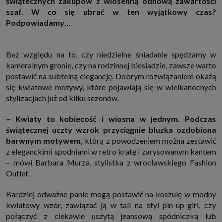
świątecznych zakupów z wiosenną odnową zawartości
http://www.sagier.pl/
szaf. W co się ubrać w ten wyjątkowy czas?
Jeżeli wyrazisz zgodę, o którą wyżej prosimy, administratorami Twoich
Podpowiadamy…
danych osobowych będą także nasi Zaufani Partnerzy. Listę Zaufanych
Partnerów możesz sprawdzić w każdym momencie na stronie naszej
polityki prywatności
i tam też zmodyfikować lub cofnąć swoje zgody.
Bez względu na to, czy niedzielne śniadanie spędzamy w
Podstawa i cel przetwarzania
kameralnym gronie, czy na rodzinnej biesiadzie, zawsze warto
Twoje dane przetwarzamy w następujących celach:
postawić na subtelną elegancję. Dobrym rozwiązaniem okażą
1. Jeśli zawieramy z Tobą umowę o realizację danej usługi (np. usługi
zapewniającej Ci możliwość zapoznania się z jednym z naszych serwisów
się kwiatowe motywy, które pojawiają się w wielkanocnych
w oparciu o treść regulaminu tego serwisu), to możemy przetwarzać
stylizacjach już od kilku sezonów.
Twoje dane w zakresie niezbędnym do realizacji tej umowy.
2. Zapewnianie bezpieczeństwa usługi (np. sprawdzenie, czy do Twojego
– Kwiaty to kobiecość i wiosna w jednym. Podczas
konta nie loguje się nieuprawniona osoba), dokonanie pomiarów
statystycznych, ulepszanie naszych usług i dopasowanie ich do potrzeb i
świątecznej uczty wzrok przyciągnie bluzka ozdobiona
wygody użytkowników (np. personalizowanie treści w usługach), jak
barwnym motywem,
którą z powodzeniem można zestawić
również prowadzenie marketingu i promocji własnych usług (np. jeśli
interesujesz się motoryzacją i oglądasz artykuły w biznesistyl.pl lub na
z eleganckimi spodniami w retro kratę i zarysowanym kantem
innych stronach internetowych, to możemy Ci wyświetlić reklamę
– mówi Barbara Murza, stylistka z wrocławskiego Fashion
dotyczącą artykułu w serwisie biznesistyl.pl/automoto. Takie
przetwarzanie danych to realizacja naszych prawnie uzasadnionych
Outlet.
interesów.
3. Za Twoją zgodą usługi marketingowe dostarczą Ci nasi Zaufani
Bardziej odważne panie mogą postawić na koszulę w modny
Partnerzy oraz my dla podmiotów trzecich. Aby móc pokazać interesujące
kwiatowy wzór, zawiązać ją w tali na styl pin-up-girl, czy
Cię reklamy (np. produktu, którego możesz potrzebować) reklamodawcy i
ich przedstawiciele chcieliby mieć możliwość przetwarzania Twoich
połączyć z ciekawie uszytą jeansową spódniczką lub
danych związanych z odwiedzanymi przez Ciebie stronami