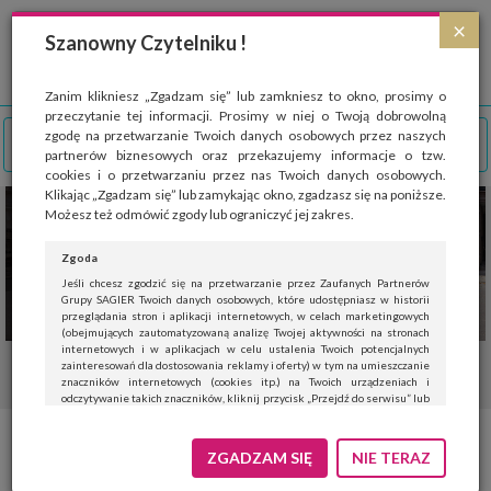
Strona wykorzystuje pliki cookies, które służą głównie do celów statystycznych.
×
Wyrażając zgodę na używanie 'cookies', zezwalasz na zapisanie ich w pamięci
Szanowny Czytelniku !
przeglądarki. Przejdź do
polityki cookies
.
ROZUMIEM
Zanim klikniesz „Zgadzam się” lub zamkniesz to okno, prosimy o
przeczytanie tej informacji. Prosimy w niej o Twoją dobrowolną
zgodę na przetwarzanie Twoich danych osobowych przez naszych
partnerów biznesowych oraz przekazujemy informacje o tzw.
cookies i o przetwarzaniu przez nas Twoich danych osobowych.
Klikając „Zgadzam się” lub zamykając okno, zgadzasz się na poniższe.
Możesz też odmówić zgody lub ograniczyć jej zakres.
Zgoda
Jeśli chcesz zgodzić się na przetwarzanie przez Zaufanych Partnerów
Grupy SAGIER Twoich danych osobowych, które udostępniasz w historii
przeglądania stron i aplikacji internetowych, w celach marketingowych
(obejmujących zautomatyzowaną analizę Twojej aktywności na stronach
internetowych i w aplikacjach w celu ustalenia Twoich potencjalnych
zainteresowań dla dostosowania reklamy i oferty) w tym na umieszczanie
znaczników internetowych (cookies itp.) na Twoich urządzeniach i
odczytywanie takich znaczników, kliknij przycisk „Przejdź do serwisu” lub
zamknij to okno.
Jeśli nie chcesz wyrazić zgody, kliknij „Nie teraz”.
Wielkanoc z modnym
ZGADZAM SIĘ
NIE TERAZ
Wyrażenie zgody jest dobrowolne. Możesz edytować zakres zgody, w tym
wycofać ją całkowicie, przechodząc na naszą stronę
polityki prywatności
.