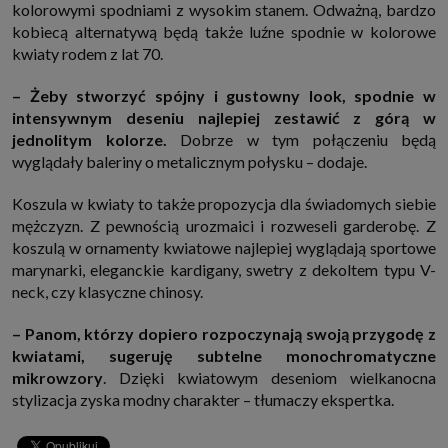
kolorowymi spodniami z wysokim stanem. Odważną, bardzo
internetowymi. Udzielenie takiej zgody jest dobrowolne, nie musisz jej
udzielać, nie pozbawi Cię to dostępu do naszych usług. Masz również
kobiecą alternatywą będą także luźne spodnie w kolorowe
możliwość ograniczenia zakresu lub zmiany zgody w dowolnym
kwiaty rodem z lat 70.
momencie.
Twoje dane przetwarzane będą do czasu istnienia podstawy do ich
– Żeby stworzyć spójny i gustowny look, spodnie w
przetwarzania, czyli w przypadku udzielenia zgody do momentu jej
cofnięcia, ograniczenia lub innych działań z Twojej strony ograniczających
intensywnym deseniu najlepiej zestawić z górą w
tę zgodę, w przypadku niezbędności danych do wykonania umowy, przez
jednolitym kolorze.
Dobrze w tym połączeniu będą
czas jej wykonywania i ewentualnie okres przedawnienia roszczeń z niej
(zwykle nie więcej niż 3 lata, a maksymalnie 10 lat), a w przypadku, gdy
wyglądały baleriny o metalicznym połysku – dodaje.
podstawą przetwarzania danych jest uzasadniony interes administratora,
do czasu zgłoszenia przez Ciebie skutecznego sprzeciwu.
Koszula w kwiaty to także propozycja dla świadomych siebie
Przekazywanie danych
mężczyzn. Z pewnością urozmaici i rozweseli garderobę. Z
Administratorzy danych mogą powierzać Twoje dane podwykonawcom IT,
koszulą w ornamenty kwiatowe najlepiej wyglądają sportowe
księgowym, agencjom marketingowym etc. Zrobią to jedynie na
podstawie umowy o powierzenie przetwarzania danych zobowiązującej
marynarki, eleganckie kardigany, swetry z dekoltem typu V-
taki podmiot do odpowiedniego zabezpieczenia danych i niekorzystania z
neck, czy klasyczne chinosy.
nich do własnych celów.
Cookies
– Panom, którzy dopiero rozpoczynają swoją przygodę z
Na naszych stronach używamy znaczników internetowych takich jak pliki
kwiatami, sugeruję subtelne monochromatyczne
np. cookie lub local storage do zbierania i przetwarzania danych
osobowych w celu personalizowania treści i reklam oraz analizowania
mikrowzory
. Dzięki kwiatowym deseniom wielkanocna
ruchu na stronach, aplikacjach i w Internecie. W ten sposób technologię tę
stylizacja zyska modny charakter – tłumaczy ekspertka.
wykorzystują również podmioty z Grupy SAGIER oraz nasi Zaufani
Partnerzy, którzy także chcą dopasowywać reklamy do Twoich preferencji.
Cookies to dane informatyczne zapisywane w plikach i przechowywane na
Twoim urządzeniu końcowym (tj. twój komputer, tablet, smartphone itp.),