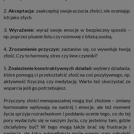
2.
Akceptacja:
zaakceptuj swoje uczucia złości, nie oceniając
ich jako złych.
3.
Wyrażenie:
wyraź swoje emocje w bezpieczny sposób –
np. poprzez pisanie listu czy rozmowę z bliską osobą.
4.
Zrozumienie przyczyn:
zastanów się, co wywołuje twoją
złość. Czy to hormony, stres czy inne czynniki?
5.
Znalezienie konstruktywnych działań:
wybierz działania,
które pomogą ci przekształcić złość na coś pozytywnego, np.
aktywność fizyczną czy medytację. Warto też skorzystać ze
wsparcia jeśli go potrzebujesz.
Przyczyny złości menopauzalnej mogą być złożone – zmiany
hormonalne wpływają na nastrój i emocje, ale też moment
życia sprzyja rozrachunkom i poddaniu ocenie tego, co do tej
pory wydarzyło się w naszym życiu, czy jesteśmy tam, gdzie
chciałyśmy być? W tego mogą także brać się frustracje i
napięcia, ale taka autorefleksja może pomóc nam odnaleźć