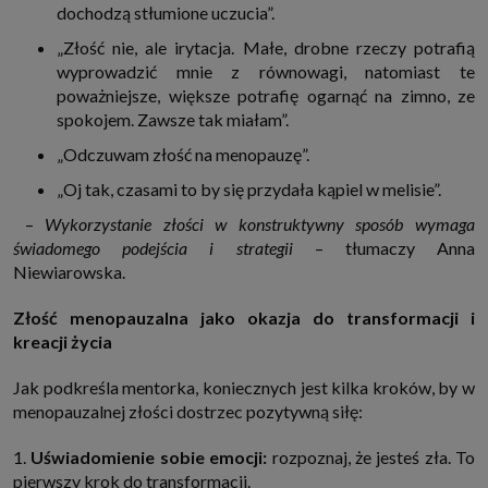
dochodzą stłumione uczucia”.
które przeglądarka wysyła do serwera przy każdorazowym wejściu na
stronę z tego urządzenia, podczas gdy odwiedzasz strony w Internecie.
Szczegółową informację na temat plików cookie i ich funkcjonowania
„Złość nie, ale irytacja. Małe, drobne rzeczy potrafią
znajdziesz
pod tym linkiem
. Pod tym linkiem znajdziesz także informację
wyprowadzić mnie z równowagi, natomiast te
o tym jak zmienić ustawienia przeglądarki, aby ograniczyć lub wyłączyć
poważniejsze, większe potrafię ogarnąć na zimno, ze
funkcjonowanie plików cookies itp. oraz jak usunąć takie pliki z Twojego
urządzenia.
spokojem. Zawsze tak miałam”.
Twoje uprawnienia
„Odczuwam złość na menopauzę”.
Przysługują Ci następujące uprawnienia wobec Twoich danych i ich
przetwarzania przez nas, inne podmioty z Grupy SAGIER i Zaufanych
„Oj tak, czasami to by się przydała kąpiel w melisie”.
Partnerów:
1. Jeśli udzieliłeś zgody na przetwarzanie danych możesz ją w każdej
–
Wykorzystanie złości w konstruktywny sposób wymaga
chwili wycofać (cofnięcie zgody oczywiście nie uchyli zgodności z prawem
świadomego podejścia i strategii
– tłumaczy Anna
przetwarzania już dokonanego na jej podstawie);
Niewiarowska.
2. Masz również prawo żądania dostępu do Twoich danych osobowych, ich
sprostowania, usunięcia lub ograniczenia przetwarzania, prawo do
przeniesienia danych, wyrażenia sprzeciwu wobec przetwarzania danych
Złość menopauzalna jako okazja do transformacji i
oraz prawo do wniesienia skargi do organu nadzorczego, którym w Polsce
kreacji życia
jest Prezes Urzędu Ochrony Danych Osobowych.
Pod tym adresem
znajdziesz dodatkowe informacje dotyczące przetwarzania danych i
Twoich uprawnień.
Jak podkreśla mentorka, koniecznych jest kilka kroków, by w
menopauzalnej złości dostrzec pozytywną siłę:
1.
Uświadomienie sobie emocji:
rozpoznaj, że jesteś zła. To
pierwszy krok do transformacji.