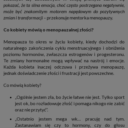
internetowymi. Udzielenie takiej zgody jest dobrowolne, nie musisz jej
pokazać, że ta silna emocja, choć często postrzegana negatywnie,
udzielać, nie pozbawi Cię to dostępu do naszych usług. Masz również
może być znakomitym motorem napędowym do pozytywnych
możliwość ograniczenia zakresu lub zmiany zgody w dowolnym
momencie.
zmian i transformacji
– przekonuje mentorka menopauzy.
Twoje dane przetwarzane będą do czasu istnienia podstawy do ich
przetwarzania, czyli w przypadku udzielenia zgody do momentu jej
Co kobiety mówią o menopauzalnej złości?
cofnięcia, ograniczenia lub innych działań z Twojej strony ograniczających
tę zgodę, w przypadku niezbędności danych do wykonania umowy, przez
czas jej wykonywania i ewentualnie okres przedawnienia roszczeń z niej
Menopauza to okres w życiu kobiety, kiedy dochodzi do
(zwykle nie więcej niż 3 lata, a maksymalnie 10 lat), a w przypadku, gdy
naturalnego zakończenia cyklu menstruacyjnego i obniżenia
podstawą przetwarzania danych jest uzasadniony interes administratora,
do czasu zgłoszenia przez Ciebie skutecznego sprzeciwu.
poziomu hormonów, zwłaszcza estrogenów i progesteronu.
Te zmiany hormonalne mogą wpływać na nastrój i emocje.
Przekazywanie danych
Każda kobieta inaczej odczuwa i przeżywa menopauzę,
Administratorzy danych mogą powierzać Twoje dane podwykonawcom IT,
księgowym, agencjom marketingowym etc. Zrobią to jedynie na
jednak doświadczenie złości i frustracji jest powszechne.
podstawie umowy o powierzenie przetwarzania danych zobowiązującej
taki podmiot do odpowiedniego zabezpieczenia danych i niekorzystania z
nich do własnych celów.
Co mówią kobiety?
Cookies
„Ogólnie jestem zła, bo życie łatwe nie jest. Tylko sport
Na naszych stronach używamy znaczników internetowych takich jak pliki
np. cookie lub local storage do zbierania i przetwarzania danych
jest ok, bo rozładowuje złość i pomaga nikogo nie zabić
osobowych w celu personalizowania treści i reklam oraz analizowania
oraz nie przytyć”.
ruchu na stronach, aplikacjach i w Internecie. W ten sposób technologię tę
wykorzystują również podmioty z Grupy SAGIER oraz nasi Zaufani
„Ostatnio jestem mega wk… pracuję nad tym.
Partnerzy, którzy także chcą dopasowywać reklamy do Twoich preferencji.
Cookies to dane informatyczne zapisywane w plikach i przechowywane na
Zastanawiam się czy to hormony, czy do głosu
Twoim urządzeniu końcowym (tj. twój komputer, tablet, smartphone itp.),