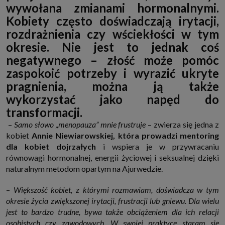
wywołana zmianami hormonalnymi.
http://www.sagier.pl/
Kobiety często doświadczają irytacji,
Jeżeli wyrazisz zgodę, o którą wyżej prosimy, administratorami Twoich
danych osobowych będą także nasi Zaufani Partnerzy. Listę Zaufanych
rozdrażnienia czy wściekłości w tym
Partnerów możesz sprawdzić w każdym momencie na stronie naszej
polityki prywatności
i tam też zmodyfikować lub cofnąć swoje zgody.
okresie. Nie jest to jednak coś
Podstawa i cel przetwarzania
negatywnego – złość może pomóc
Twoje dane przetwarzamy w następujących celach:
zaspokoić potrzeby i wyrazić ukryte
1. Jeśli zawieramy z Tobą umowę o realizację danej usługi (np. usługi
pragnienia, można ją także
zapewniającej Ci możliwość zapoznania się z jednym z naszych serwisów
w oparciu o treść regulaminu tego serwisu), to możemy przetwarzać
wykorzystać jako napęd do
Twoje dane w zakresie niezbędnym do realizacji tej umowy.
transformacji.
2. Zapewnianie bezpieczeństwa usługi (np. sprawdzenie, czy do Twojego
konta nie loguje się nieuprawniona osoba), dokonanie pomiarów
–
Samo słowo „menopauza” mnie frustruje
– zwierza się jedna z
statystycznych, ulepszanie naszych usług i dopasowanie ich do potrzeb i
kobiet
Annie Niewiarowskiej, która prowadzi mentoring
wygody użytkowników (np. personalizowanie treści w usługach), jak
również prowadzenie marketingu i promocji własnych usług (np. jeśli
dla kobiet dojrzałych
i wspiera je w przywracaniu
interesujesz się motoryzacją i oglądasz artykuły w biznesistyl.pl lub na
równowagi hormonalnej, energii życiowej i seksualnej dzięki
innych stronach internetowych, to możemy Ci wyświetlić reklamę
dotyczącą artykułu w serwisie biznesistyl.pl/automoto. Takie
naturalnym metodom opartym na Ajurwedzie.
przetwarzanie danych to realizacja naszych prawnie uzasadnionych
interesów.
–
Większość kobiet, z którymi rozmawiam, doświadcza w tym
3. Za Twoją zgodą usługi marketingowe dostarczą Ci nasi Zaufani
okresie życia zwiększonej irytacji, frustracji lub gniewu. Dla wielu
Partnerzy oraz my dla podmiotów trzecich. Aby móc pokazać interesujące
Cię reklamy (np. produktu, którego możesz potrzebować) reklamodawcy i
jest to bardzo trudne, bywa także obciążeniem dla ich relacji
ich przedstawiciele chcieliby mieć możliwość przetwarzania Twoich
osobistych czy zawodowych. W swojej praktyce staram się
danych związanych z odwiedzanymi przez Ciebie stronami