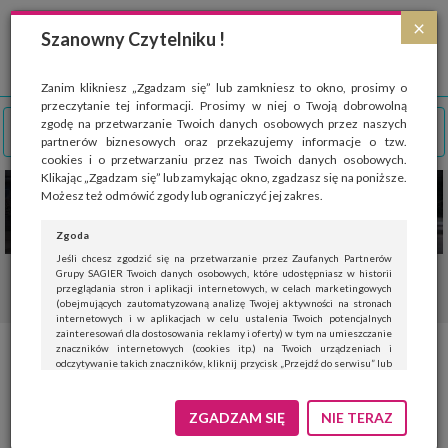
Strona wykorzystuje pliki cookies, które służą głównie do celów statystycznych.
×
Wyrażając zgodę na używanie 'cookies', zezwalasz na zapisanie ich w pamięci
Szanowny Czytelniku !
przeglądarki. Przejdź do
polityki cookies
.
ROZUMIEM
Zanim klikniesz „Zgadzam się” lub zamkniesz to okno, prosimy o
przeczytanie tej informacji. Prosimy w niej o Twoją dobrowolną
zgodę na przetwarzanie Twoich danych osobowych przez naszych
partnerów biznesowych oraz przekazujemy informacje o tzw.
cookies i o przetwarzaniu przez nas Twoich danych osobowych.
Klikając „Zgadzam się” lub zamykając okno, zgadzasz się na poniższe.
Możesz też odmówić zgody lub ograniczyć jej zakres.
Zgoda
Jeśli chcesz zgodzić się na przetwarzanie przez Zaufanych Partnerów
Grupy SAGIER Twoich danych osobowych, które udostępniasz w historii
przeglądania stron i aplikacji internetowych, w celach marketingowych
(obejmujących zautomatyzowaną analizę Twojej aktywności na stronach
internetowych i w aplikacjach w celu ustalenia Twoich potencjalnych
zainteresowań dla dostosowania reklamy i oferty) w tym na umieszczanie
znaczników internetowych (cookies itp.) na Twoich urządzeniach i
„Czasami to by się przydała
odczytywanie takich znaczników, kliknij przycisk „Przejdź do serwisu” lub
zamknij to okno.
kąpiel w melisie” – kobiety
Jeśli nie chcesz wyrazić zgody, kliknij „Nie teraz”.
ZGADZAM SIĘ
NIE TERAZ
mówią o menopauzalnej złości
Wyrażenie zgody jest dobrowolne. Możesz edytować zakres zgody, w tym
wycofać ją całkowicie, przechodząc na naszą stronę
polityki prywatności
.