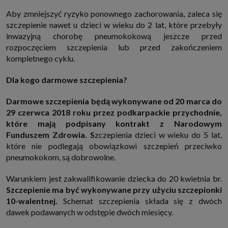
które przeglądarka wysyła do serwera przy każdorazowym wejściu na
Aby zmniejszyć ryzyko ponownego zachorowania, zaleca się
stronę z tego urządzenia, podczas gdy odwiedzasz strony w Internecie.
Szczegółową informację na temat plików cookie i ich funkcjonowania
szczepienie nawet u dzieci w wieku do 2 lat, które przebyły
znajdziesz
pod tym linkiem
. Pod tym linkiem znajdziesz także informację
inwazyjną chorobę pneumokokową jeszcze przed
o tym jak zmienić ustawienia przeglądarki, aby ograniczyć lub wyłączyć
funkcjonowanie plików cookies itp. oraz jak usunąć takie pliki z Twojego
rozpoczęciem szczepienia lub przed zakończeniem
urządzenia.
kompletnego cyklu.
Twoje uprawnienia
Przysługują Ci następujące uprawnienia wobec Twoich danych i ich
Dla kogo darmowe szczepienia?
przetwarzania przez nas, inne podmioty z Grupy SAGIER i Zaufanych
Partnerów:
Darmowe szczepienia będą wykonywane od 20 marca do
1. Jeśli udzieliłeś zgody na przetwarzanie danych możesz ją w każdej
chwili wycofać (cofnięcie zgody oczywiście nie uchyli zgodności z prawem
29 czerwca 2018 roku przez podkarpackie przychodnie,
przetwarzania już dokonanego na jej podstawie);
które mają podpisany kontrakt z Narodowym
2. Masz również prawo żądania dostępu do Twoich danych osobowych, ich
Funduszem Zdrowia. S
zczepienia dzieci w wieku do 5 lat,
sprostowania, usunięcia lub ograniczenia przetwarzania, prawo do
które nie podlegają obowiązkowi szczepień przeciwko
przeniesienia danych, wyrażenia sprzeciwu wobec przetwarzania danych
oraz prawo do wniesienia skargi do organu nadzorczego, którym w Polsce
pneumokokom, są dobrowolne.
jest Prezes Urzędu Ochrony Danych Osobowych.
Pod tym adresem
znajdziesz dodatkowe informacje dotyczące przetwarzania danych i
Twoich uprawnień.
Warunkiem jest zakwalifikowanie dziecka do 20 kwietnia br.
Szczepienie ma być wykonywane przy użyciu szczepionki
10-walentnej.
Schemat szczepienia składa się z dwóch
dawek podawanych w odstępie dwóch miesięcy.