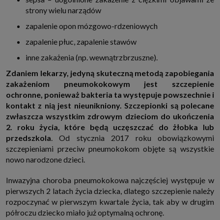
internetowymi. Udzielenie takiej zgody jest dobrowolne, nie musisz jej
strony wielu narządów
udzielać, nie pozbawi Cię to dostępu do naszych usług. Masz również
możliwość ograniczenia zakresu lub zmiany zgody w dowolnym
zapalenie opon mózgowo-rdzeniowych
momencie.
zapalenie płuc, zapalenie stawów
Twoje dane przetwarzane będą do czasu istnienia podstawy do ich
przetwarzania, czyli w przypadku udzielenia zgody do momentu jej
cofnięcia, ograniczenia lub innych działań z Twojej strony ograniczających
inne zakażenia (np. wewnątrzbrzuszne).
tę zgodę, w przypadku niezbędności danych do wykonania umowy, przez
czas jej wykonywania i ewentualnie okres przedawnienia roszczeń z niej
Zdaniem lekarzy, jedyną skuteczną metodą zapobiegania
(zwykle nie więcej niż 3 lata, a maksymalnie 10 lat), a w przypadku, gdy
zakażeniom pneumokokowym jest szczepienie
podstawą przetwarzania danych jest uzasadniony interes administratora,
do czasu zgłoszenia przez Ciebie skutecznego sprzeciwu.
ochronne, ponieważ bakteria ta występuje powszechnie i
Przekazywanie danych
kontakt z nią jest nieunikniony. Szczepionki są polecane
Administratorzy danych mogą powierzać Twoje dane podwykonawcom IT,
zwłaszcza wszystkim zdrowym dzieciom do ukończenia
księgowym, agencjom marketingowym etc. Zrobią to jedynie na
2. roku życia, które będą uczęszczać do żłobka lub
podstawie umowy o powierzenie przetwarzania danych zobowiązującej
przedszkola
. Od stycznia 2017 roku obowiązkowymi
taki podmiot do odpowiedniego zabezpieczenia danych i niekorzystania z
nich do własnych celów.
szczepieniami przeciw pneumokokom objęte są wszystkie
Cookies
nowo narodzone dzieci.
Na naszych stronach używamy znaczników internetowych takich jak pliki
np. cookie lub local storage do zbierania i przetwarzania danych
Inwazyjna choroba pneumokokowa najczęściej występuje w
osobowych w celu personalizowania treści i reklam oraz analizowania
ruchu na stronach, aplikacjach i w Internecie. W ten sposób technologię tę
pierwszych 2 latach życia dziecka, dlatego szczepienie należy
wykorzystują również podmioty z Grupy SAGIER oraz nasi Zaufani
rozpoczynać w pierwszym kwartale życia, tak aby w drugim
Partnerzy, którzy także chcą dopasowywać reklamy do Twoich preferencji.
Cookies to dane informatyczne zapisywane w plikach i przechowywane na
półroczu dziecko miało już optymalną ochronę.
Twoim urządzeniu końcowym (tj. twój komputer, tablet, smartphone itp.),