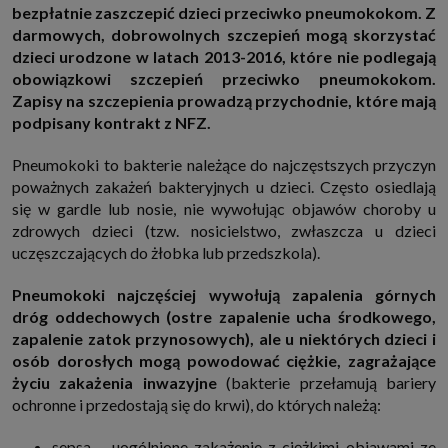
bezpłatnie zaszczepić dzieci przeciwko pneumokokom. Z
http://www.sagier.pl/
darmowych, dobrowolnych szczepień mogą skorzystać
Jeżeli wyrazisz zgodę, o którą wyżej prosimy, administratorami Twoich
dzieci urodzone w latach 2013-2016, które nie podlegają
danych osobowych będą także nasi Zaufani Partnerzy. Listę Zaufanych
Partnerów możesz sprawdzić w każdym momencie na stronie naszej
obowiązkowi szczepień przeciwko pneumokokom.
polityki prywatności
i tam też zmodyfikować lub cofnąć swoje zgody.
Zapisy na szczepienia prowadzą przychodnie, które mają
Podstawa i cel przetwarzania
podpisany kontrakt z NFZ.
Twoje dane przetwarzamy w następujących celach:
1. Jeśli zawieramy z Tobą umowę o realizację danej usługi (np. usługi
Pneumokoki to bakterie należące do najczęstszych przyczyn
zapewniającej Ci możliwość zapoznania się z jednym z naszych serwisów
poważnych zakażeń bakteryjnych u dzieci. Często osiedlają
w oparciu o treść regulaminu tego serwisu), to możemy przetwarzać
Twoje dane w zakresie niezbędnym do realizacji tej umowy.
się w gardle lub nosie, nie wywołując objawów choroby u
2. Zapewnianie bezpieczeństwa usługi (np. sprawdzenie, czy do Twojego
zdrowych dzieci (tzw. nosicielstwo, zwłaszcza u dzieci
konta nie loguje się nieuprawniona osoba), dokonanie pomiarów
uczęszczających do żłobka lub przedszkola).
statystycznych, ulepszanie naszych usług i dopasowanie ich do potrzeb i
wygody użytkowników (np. personalizowanie treści w usługach), jak
również prowadzenie marketingu i promocji własnych usług (np. jeśli
Pneumokoki najczęściej wywołują zapalenia górnych
interesujesz się motoryzacją i oglądasz artykuły w biznesistyl.pl lub na
dróg oddechowych (ostre zapalenie ucha środkowego,
innych stronach internetowych, to możemy Ci wyświetlić reklamę
dotyczącą artykułu w serwisie biznesistyl.pl/automoto. Takie
zapalenie zatok przynosowych), ale u niektórych dzieci i
przetwarzanie danych to realizacja naszych prawnie uzasadnionych
osób dorosłych mogą powodować ciężkie, zagrażające
interesów.
życiu zakażenia inwazyjne
(bakterie przełamują bariery
3. Za Twoją zgodą usługi marketingowe dostarczą Ci nasi Zaufani
Partnerzy oraz my dla podmiotów trzecich. Aby móc pokazać interesujące
ochronne i przedostają się do krwi), do których należą:
Cię reklamy (np. produktu, którego możesz potrzebować) reklamodawcy i
ich przedstawiciele chcieliby mieć możliwość przetwarzania Twoich
sepsa – uogólnione zakażenie z ciężkimi objawami ze
danych związanych z odwiedzanymi przez Ciebie stronami