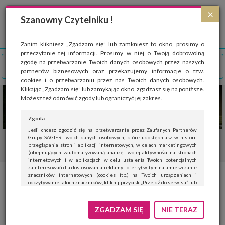
Strona wykorzystuje pliki cookies, które służą głównie do celów statystycznych.
×
Wyrażając zgodę na używanie 'cookies', zezwalasz na zapisanie ich w pamięci
Szanowny Czytelniku !
przeglądarki. Przejdź do
polityki cookies
.
ROZUMIEM
Zanim klikniesz „Zgadzam się” lub zamkniesz to okno, prosimy o
przeczytanie tej informacji. Prosimy w niej o Twoją dobrowolną
zgodę na przetwarzanie Twoich danych osobowych przez naszych
partnerów biznesowych oraz przekazujemy informacje o tzw.
cookies i o przetwarzaniu przez nas Twoich danych osobowych.
Klikając „Zgadzam się” lub zamykając okno, zgadzasz się na poniższe.
Możesz też odmówić zgody lub ograniczyć jej zakres.
Zgoda
Jeśli chcesz zgodzić się na przetwarzanie przez Zaufanych Partnerów
Grupy SAGIER Twoich danych osobowych, które udostępniasz w historii
przeglądania stron i aplikacji internetowych, w celach marketingowych
(obejmujących zautomatyzowaną analizę Twojej aktywności na stronach
internetowych i w aplikacjach w celu ustalenia Twoich potencjalnych
zainteresowań dla dostosowania reklamy i oferty) w tym na umieszczanie
znaczników internetowych (cookies itp.) na Twoich urządzeniach i
Darmowe szczepienia
odczytywanie takich znaczników, kliknij przycisk „Przejdź do serwisu” lub
zamknij to okno.
przeciwko pneumokokom w
Jeśli nie chcesz wyrazić zgody, kliknij „Nie teraz”.
ZGADZAM SIĘ
NIE TERAZ
przychodniach w Rzeszowie i
Wyrażenie zgody jest dobrowolne. Możesz edytować zakres zgody, w tym
wycofać ją całkowicie, przechodząc na naszą stronę
polityki prywatności
.