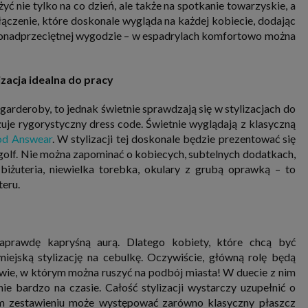
 nie tylko na co dzień, ale także na spotkanie towarzyskie, a
łączenie, które doskonale wygląda na każdej kobiecie, dodając
o ponadprzeciętnej wygodzie – w espadrylach komfortowo można
izacja idealna do pracy
rderoby, to jednak świetnie sprawdzają się w stylizacjach do
zuje rygorystyczny dress code. Świetnie wyglądają z klasyczną
 od Answear
. W stylizacji tej doskonale będzie prezentować się
golf. Nie można zapominać o kobiecych, subtelnych dodatkach,
 biżuteria, niewielka torebka, okulary z grubą oprawką – to
teru.
aprawdę kapryśną aurą. Dlatego kobiety, które chcą być
ejską stylizację na cebulkę. Oczywiście, główną rolę będą
wie, w którym można ruszyć na podbój miasta! W duecie z nim
e bardzo na czasie. Całość stylizacji wystarczy uzupełnić o
 tym zestawieniu może występować zarówno klasyczny płaszcz