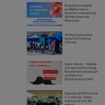
Bezpłatne badania
awniona
profilaktyczne w
 wygody
kierunku osteoporozy
omocji
dla Mieszkańców
tronach
Rzeszowa
. Takie
ch. Aby
 i ich
W Rzeszowie znów
 przez
będą Dni Promocji
pozbawi
Zdrowia
owolnym
ielenia
godę, w
 okres
Biała sobota – Męskie
ku, gdy
Zdrowie pod kontrolą.
 Ciebie
Bezpłatne konsultacje
urologiczne i
fizjoterapeutyczne!
encjom
danych
łasnych
Rzeszów BIKE Festival
1-3 sierpnia. Jedna
impreza, aż trzy dni
age do
emocji