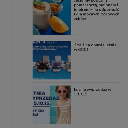
Jesienny koktajl z
pomarańczą, melonem i
imbirem – na odporność
i dla mocnych, zdrowych
zębów
2 za 1 na obuwie letnie
w CCC!
Letnia wyprzedaż w
5.10.15