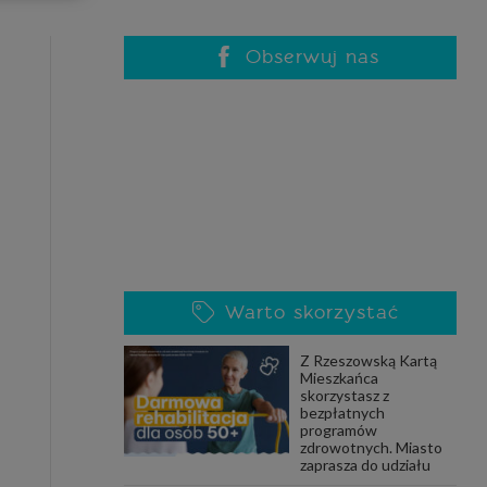
celach
rzanie
ile nie
Obserwuj nas
 SAGIER
 takich
GIER, w
adto, w
gą być
Warto skorzystać
że nasi
Z Rzeszowską Kartą
olityki
Mieszkańca
skorzystasz z
bezpłatnych
programów
zdrowotnych. Miasto
nia się
zaprasza do udziału
 dane w