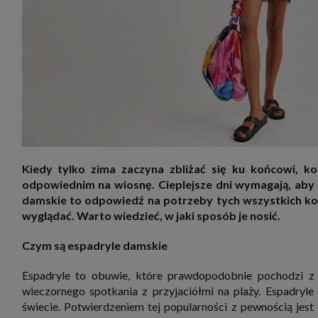
zakres
2. Zap
osoba)
użytk
własny
intern
przetw
3. Za 
móc p
przed
Ciebie
Cię to
momen
Twoje 
Kiedy tylko zima zaczyna zbliżać się ku końcowi, k
zgody 
odpowiednim na wiosnę. Cieplejsze dni wymagają, aby b
przyp
przeda
damskie to odpowiedź na potrzeby tych wszystkich kob
podsta
wyglądać. Warto wiedzieć, w jaki sposób je nosić.
skutec
Przek
Czym są espadryle damskie
Admin
marke
zobowi
Espadryle to obuwie, które prawdopodobnie pochodzi z Hi
celów.
wieczornego spotkania z przyjaciółmi na plaży. Espadryle
Cooki
świecie. Potwierdzeniem tej popularności z pewnością jest 
Na na