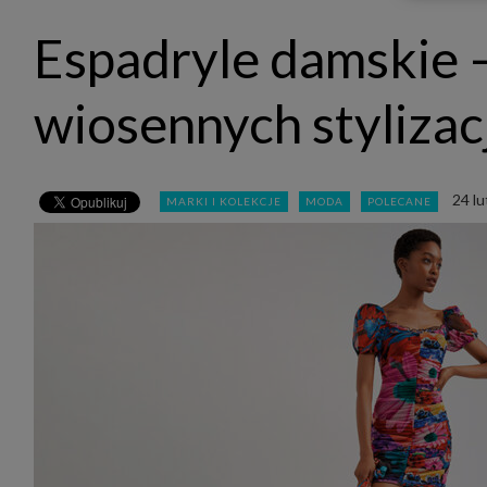
udost
marke
Espadryle damskie 
takie 
zdecyd
będą r
plików
wiosennych stylizacj
Admin
Admini
której
świet
równie
24 l
MARKI I KOLEKCJE
MODA
POLECANE
PODMI
http:/
http:/
https:
http:/
Jeżeli
Zaufan
prywat
Podst
Twoje 
1. Jeś
z jedn