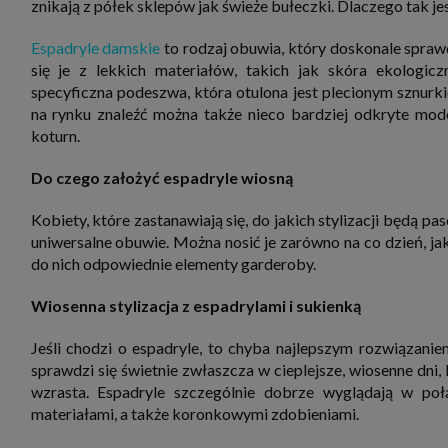
znikają z półek sklepów jak świeże bułeczki. Dlaczego tak je
zbiera
strona
SAGIER
Espadryle damskie
to rodzaj obuwia, który doskonale sprawd
dane i
się je z lekkich materiałów, takich jak skóra ekologicz
tablet
urządz
specyficzna podeszwa, która otulona jest plecionym sznurki
funkc
na rynku znaleźć można także nieco bardziej odkryte mod
ustawi
pliki 
koturn.
Twoje
Przysł
Do czego założyć espadryle wiosną
Grupy 
1. Jeś
Kobiety, które zastanawiają się, do jakich stylizacji będą p
nie uc
uniwersalne obuwie. Można nosić je zarówno na co dzień, ja
2. Ma
do nich odpowiednie elementy garderoby.
ograni
oraz p
Osobo
Wiosenna stylizacja z espadrylami i sukienką
upraw
Jeśli chodzi o espadryle, to chyba najlepszym rozwiązanie
sprawdzi się świetnie zwłaszcza w cieplejsze, wiosenne dni
wzrasta. Espadryle szczególnie dobrze wyglądają w poł
materiałami, a także koronkowymi zdobieniami.