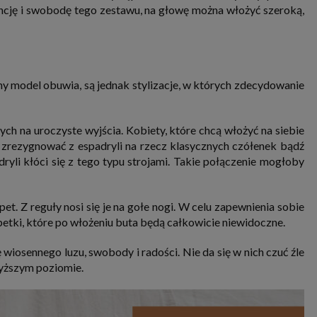
ancję i swobodę tego zestawu, na głowę można włożyć szeroką,
y model obuwia, są jednak stylizacje, w których zdecydowanie
ych na uroczyste wyjścia. Kobiety, które chcą włożyć na siebie
y zrezygnować z espadryli na rzecz klasycznych czółenek bądź
yli kłóci się z tego typu strojami. Takie połączenie mogłoby
et. Z reguły nosi się je na gołe nogi. W celu zapewnienia sobie
tki, które po włożeniu buta będą całkowicie niewidoczne.
wiosennego luzu, swobody i radości. Nie da się w nich czuć źle
wyższym poziomie.