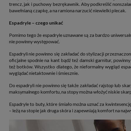
trencz, jak i puchowy bezrękawnik. Aby podkreślić nonszal
bawełnianą czapkę, a na ramiona narzucić niewielki plecak.
Espadryle – czego unikać
Pomimo tego że espadryle uznawane są za bardzo uniwersaln
nie powinny występować.
Espadryli nie powinno się zakładać do stylizacji przeznaczon
oficjalne spodnie na kant bądź też damski garnitur, powinn
też botków. Wszystko dlatego, że nieformalny wygląd espadr
wyglądać nietaktownie i śmiesznie.
Do espadryli nie powinno się także zakładać rajstop lub skarp
maksymalnego komfortu, na stopy można włożyć niskie skarpe
Espadryle to buty, które śmiało można uznać za kwintesencję 
– leżą na stopie jak druga skóra i zapewniają komfort na naj