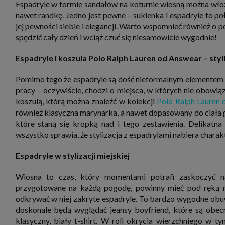
Espadryle w formie sandałów na koturnie wiosną można włożyć
nawet randkę. Jedno jest pewne – sukienka i espadryle to po
jej pewności siebie i elegancji. Warto wspomnieć również 
spędzić cały dzień i wciąż czuć się niesamowicie wygodnie!
Espadryle i koszula Polo Ralph Lauren od Answear – styl
Pomimo tego że espadryle są dość nieformalnym elementem ga
pracy – oczywiście, chodzi o miejsca, w których nie obowią
koszulą, którą można znaleźć w kolekcji
Polo Ralph Lauren
również klasyczna marynarka, a nawet dopasowany do ciała 
które staną się kropką nad i tego zestawienia. Delikatna
wszystko sprawia, że stylizacja z espadrylami nabiera charak
Espadryle w stylizacji miejskiej
Wiosna to czas, który momentami potrafi zaskoczyć n
przygotowane na każdą pogodę, powinny mieć pod ręką mi
odkrywać w niej zakryte espadryle. To bardzo wygodne obu
doskonale będą wyglądać jeansy boyfriend, które są obecni
klasyczny, biały t-shirt. W roli okrycia wierzchniego w