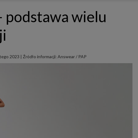
ępnianych przez siebie usług internetowych przetwarzają Twoje dane we własnych 
tingowych w oparciu o prawnie uzasadniony, wspólny interes podmiotów Grupy SAGIER. Przetwa
– podstawa wielu
nie wymaga dodatkowej zgody z Twojej strony, ale możesz mu się w każdej chwili sprzeciwić. O 
ujesz inaczej, dokonując stosownych zmian ustawień w Twojej przeglądarce, podmioty z Grupy
ównież instalować na Twoich urządzeniach pliki cookies i podobne oraz odczytywać informacje z
. Bliższe informacje o cookies znajdziesz w akapicie „Cookies” pod koniec tej informacji.
i
istrator danych osobowych
stratorami Twoich danych są podmioty z Grupy SAGIER czyli podmioty z grupy kapitałowej SA
 skład wchodzą Sagier Sp. z o.o. ul. Cegielniana 18c/3, 35-310 Rzeszów oraz Podmioty Zależne. Pon
le obowiązującego prawa, administratorami Twoich danych w ramach poszczególnych Usług mo
ż Zaufani Partnerzy, w tym klienci.
utego 2023
|
Źródło informacji: Answear / PAP
IOTY ZALEŻNE:
/www.biznesistyl.pl/
/poradnikbudowlany.eu/
//modnieizdrowo.pl/
/www.sagier.pl/
 wyrazisz zgodę, o którą wyżej prosimy, administratorami Twoich danych osobowych będą tak
i Partnerzy. Listę Zaufanych Partnerów możesz sprawdzić w każdym momencie na stronie naszej
p
ności
i tam też zmodyfikować lub cofnąć swoje zgody.
awa i cel przetwarzania
dane przetwarzamy w następujących celach:
li zawieramy z Tobą umowę o realizację danej usługi (np. usługi zapewniającej Ci możliwość zapozna
ym z naszych serwisów w oparciu o treść regulaminu tego serwisu), to możemy przetwarzać Twoje