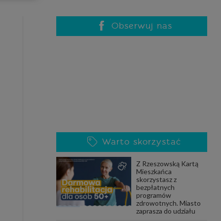
celach
rzanie
ile nie
Obserwuj nas
 SAGIER
 takich
GIER, w
adto, w
gą być
Warto skorzystać
że nasi
Z Rzeszowską Kartą
olityki
Mieszkańca
skorzystasz z
bezpłatnych
programów
zdrowotnych. Miasto
nia się
zaprasza do udziału
 dane w