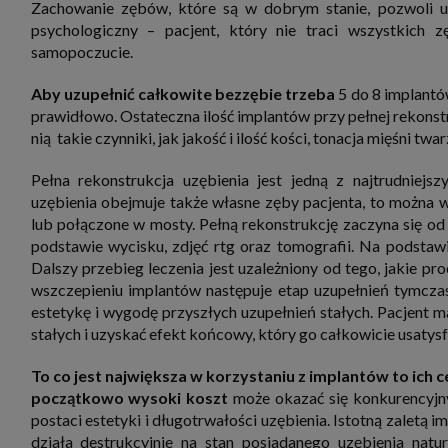
Zachowanie zębów, które są w dobrym stanie, pozwoli uzy
zbiera
strona
psychologiczny – pacjent, który nie traci wszystkich z
SAGIER
samopoczucie.
dane i
tablet
urządz
Aby uzupełnić całkowite bezzębie trzeba
5 do 8 implantó
funkc
ustawi
prawidłowo. Ostateczna ilość implantów przy pełnej rekonstru
pliki 
nią takie czynniki, jak jakość i ilość kości, tonacja mięśni twa
Twoje
Przysł
Pełna rekonstrukcja uzębienia jest jedną z najtrudniejs
Grupy 
uzębienia obejmuje także własne zęby pacjenta, to można 
1. Jeś
lub połączone w mosty. Pełną rekonstrukcję zaczyna się od 
nie uc
podstawie wycisku, zdjęć rtg oraz tomografii. Na podstawi
2. Ma
Dalszy przebieg leczenia jest uzależniony od tego, jakie p
ograni
oraz p
wszczepieniu implantów następuje etap uzupełnień tymcza
Osobo
estetykę i wygodę przyszłych uzupełnień stałych. Pacjent 
upraw
stałych i uzyskać efekt końcowy, który go całkowicie usatysf
To co jest największa w korzystaniu z implantów to ich 
początkowo wysoki koszt
może okazać się konkurencyjny
postaci estetyki i długotrwałości uzębienia. Istotną zaletą im
działa destrukcyjnie na stan posiadanego uzębienia na