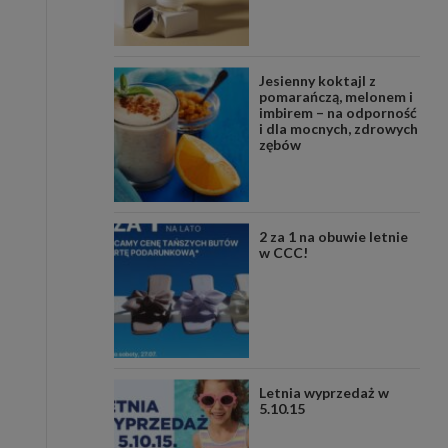
Jesienny koktajl z
pomarańczą, melonem i
imbirem – na odporność
i dla mocnych, zdrowych
zębów
2 za 1 na obuwie letnie
w CCC!
Letnia wyprzedaż w
5.10.15