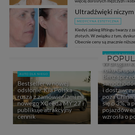
więcej dorosłych mężczyzn i kobi
mniejszą siłą wraca w dorosłym ż
Ultradźwięki niczym 
MEDYCYNA ESTETYCZNA
Kiedyś zabieg liftingu twarzy z
złotych. W związku z tym, dysku
Obecnie ceny są znacznie niższe, 
AUTO DLA NIEGO
POPU
W drugim k
roku Grupa
AUTO DLA NIEGO
Benz sprzed
Bestseller w nowej
samochodó
odsłonie. Kia Polska
i dostawczy
rusza z zamówieniami na
poza Chinam
nowego XCeeda MY’27 i
się o 3%, a 
publikuje atrakcyjny
pojazdów e
cennik
wzrosła o 