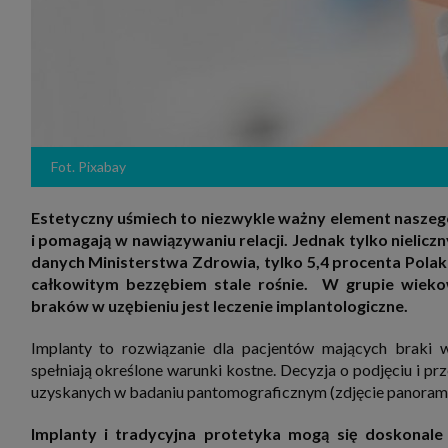
zakres
2. Zap
osoba)
użytk
własny
intern
przetw
3. Za 
móc p
przed
Fot. Pixabay
Ciebie
Cię to
momen
Estetyczny uśmiech to niezwykle ważny element naszeg
Twoje 
i pomagają w nawiązywaniu relacji. Jednak tylko nielic
zgody 
przyp
danych Ministerstwa Zdrowia, tylko 5,4 procenta Pola
przeda
całkowitym bezzębiem stale rośnie. W grupie wieko
podsta
braków w uzębieniu jest leczenie implantologiczne.
skutec
Przek
Implanty to rozwiązanie dla pacjentów mających braki 
Admin
marke
spełniają określone warunki kostne. Decyzja o podjęciu i pr
zobowi
uzyskanych w badaniu pantomograficznym (zdjęcie panorami
celów.
Cooki
Implanty i tradycyjna protetyka mogą się doskonale
Na na