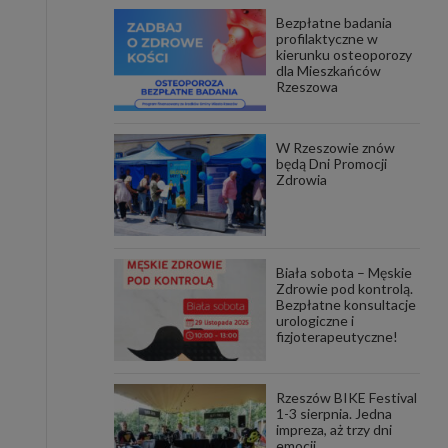
Bezpłatne badania
awniona
profilaktyczne w
 wygody
kierunku osteoporozy
omocji
dla Mieszkańców
tronach
Rzeszowa
. Takie
ch. Aby
 i ich
W Rzeszowie znów
 przez
będą Dni Promocji
pozbawi
Zdrowia
owolnym
ielenia
godę, w
 okres
Biała sobota – Męskie
ku, gdy
Zdrowie pod kontrolą.
 Ciebie
Bezpłatne konsultacje
urologiczne i
fizjoterapeutyczne!
encjom
danych
łasnych
Rzeszów BIKE Festival
1-3 sierpnia. Jedna
impreza, aż trzy dni
age do
emocji