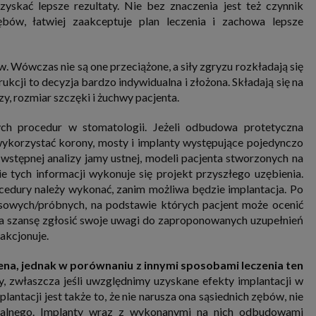
skać lepsze rezultaty. Nie bez znaczenia jest też czynnik
nia i przetwarzania danych osobowych w celu personalizowania treści i reklam oraz analizowania r
ch, aplikacjach i w Internecie. W ten sposób technologię tę wykorzystują również podmioty 
ębów, łatwiej zaakceptuje plan leczenia i zachowa lepsze
 oraz nasi Zaufani Partnerzy, którzy także chcą dopasowywać reklamy do Twoich preferencji. Coo
nformatyczne zapisywane w plikach i przechowywane na Twoim urządzeniu końcowym (tj. twój ko
, smartphone itp.), które przeglądarka wysyła do serwera przy każdorazowym wejściu na stronę
enia, podczas gdy odwiedzasz strony w Internecie. Szczegółową informację na temat plików cooki
w. Wówczas nie są one przeciążone, a siły zgryzu rozkładają się
jonowania znajdziesz
pod tym linkiem
. Pod tym linkiem znajdziesz także informację o tym jak 
enia przeglądarki, aby ograniczyć lub wyłączyć funkcjonowanie plików cookies itp. oraz jak usuną
kcji to decyzja bardzo indywidualna i złożona. Składają się na
z Twojego urządzenia.
rzy, rozmiar szczęki i żuchwy pacjenta.
 uprawnienia
ugują Ci następujące uprawnienia wobec Twoich danych i ich przetwarzania przez nas, inne pod
zych procedur w stomatologii. Jeżeli odbudowa protetyczna
SAGIER i Zaufanych Partnerów:
wykorzystać korony, mosty i implanty występujące pojedynczo
li udzieliłeś zgody na przetwarzanie danych możesz ją w każdej chwili wycofać (cofnięcie zgody ocz
wstępnej analizy jamy ustnej, modeli pacjenta stworzonych na
hyli zgodności z prawem przetwarzania już dokonanego na jej podstawie);
e tych informacji wykonuje się projekt przyszłego uzębienia.
sz również prawo żądania dostępu do Twoich danych osobowych, ich sprostowania, usunięc
rocedury należy wykonać, zanim możliwa będzie implantacja. Po
czenia przetwarzania, prawo do przeniesienia danych, wyrażenia sprzeciwu wobec przetwarzania
rawo do wniesienia skargi do organu nadzorczego, którym w Polsce jest Prezes Urzędu Ochrony
sowych/próbnych, na podstawie których pacjent może ocenić
wych.
Pod tym adresem
znajdziesz dodatkowe informacje dotyczące przetwarzania danych i 
ma szansę zgłosić swoje uwagi do zaproponowanych uzupełnień
nień.
akcjonuje.
cena, jednak w porównaniu z innymi sposobami leczenia ten
, zwłaszcza jeśli uwzględnimy uzyskane efekty implantacji w
plantacji jest także to, że nie narusza ona sąsiednich zębów, nie
turalnego. Implanty wraz z wykonanymi na nich odbudowami