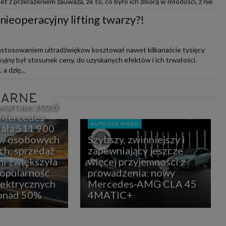
et z przerażeniem zauważa, że to, co było ich zmorą w młodości, z nie
yc...
nieoperacyjny lifting twarzy?!
 zastosowaniem ultradźwięków kosztował nawet kilkanaście tysięcy
syjny był stosunek ceny, do uzyskanych efektów i ich trwałości.
a dzię...
LARNE
wartale 2026
 Mercedes-
AUTO DLA NIEGO
ała 511 900
w osobowych
Szybszy, zwinniejszy i
ch; sprzedaż
zapewniający jeszcze
i zwiększyła
więcej przyjemności z
popularność
prowadzenia: nowy
lektrycznych
Mercedes-AMG CLA 45
ponad 50%
4MATIC+