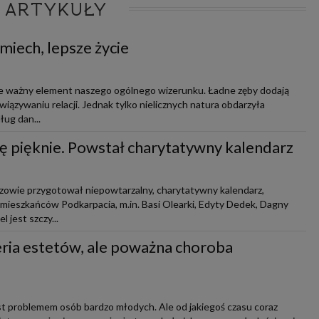
 ARTYKUŁY
miech, lepsze życie
le ważny element naszego ogólnego wizerunku. Ładne zęby dodają
iązywaniu relacji. Jednak tylko nielicznych natura obdarzyła
ug dan...
ię pięknie. Powstał charytatywny kalendarz
szowie przygotował niepowtarzalny, charytatywny kalendarz,
mieszkańców Podkarpacia, m.in. Basi Olearki, Edyty Dedek, Dagny
l jest szczy...
eria estetów, ale poważna choroba
est problemem osób bardzo młodych. Ale od jakiegoś czasu coraz