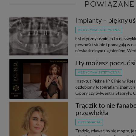
POWIĄZANE
Implanty – piękny uś
MEDYCYNA ESTETYCZNA
Estetyczny uśmiech to niezwyk
pewności siebie i pomagają w naw
nieskazitelnym uzębieniem. Wedł
I ty możesz poczuć s
MEDYCYNA ESTETYCZNA
Instytut Piękna IP Cliniq w Rze
ozdobiony fotografiami znanych 
Cipory czy Sylwestra Stabryły. Ce
Trądzik to nie fanab
przewlekła
PIELĘGNACJA
Trądzik, zdawać by się mogło, j