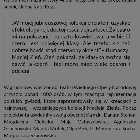
internetowymi. Udzielenie takiej zgody jest dobrowolne, nie musisz jej
suknię ślubną Kate Rozz.
udzielać, nie pozbawi Cię to dostępu do naszych usług. Masz również
możliwość ograniczenia zakresu lub zmiany zgody w dowolnym
momencie.
„W mojej jubileuszowej kolekcji chciałem uzyskać
Twoje dane przetwarzane będą do czasu istnienia podstawy do ich
efekt elegancji, dostojności, dojrzałości. Zależało
przetwarzania, czyli w przypadku udzielenia zgody do momentu jej
cofnięcia, ograniczenia lub innych działań z Twojej strony ograniczających
mi na pokazaniu kunsztu krawiectwa, a w bieli i
tę zgodę, w przypadku niezbędności danych do wykonania umowy, przez
czerni jest najwięcej klasy. Ale trzeba się też
czas jej wykonywania i ewentualnie okres przedawnienia roszczeń z niej
(zwykle nie więcej niż 3 lata, a maksymalnie 10 lat), a w przypadku, gdy
dobrze bawić, stąd czerwony akcent” – tłumaczył
podstawą przetwarzania danych jest uzasadniony interes administratora,
Maciej Zień. Zień pokazał, że klasyką można się
do czasu zgłoszenia przez Ciebie skutecznego sprzeciwu.
bawić, a czerń i biel może mieć wiele odsłon i
Przekazywanie danych
odcieni.
Administratorzy danych mogą powierzać Twoje dane podwykonawcom IT,
księgowym, agencjom marketingowym etc. Zrobią to jedynie na
podstawie umowy o powierzenie przetwarzania danych zobowiązującej
W grudniowy wieczór do Teatru Wielkiego Opery Narodowej
taki podmiot do odpowiedniego zabezpieczenia danych i niekorzystania z
nich do własnych celów.
przyszło ponad 1000 osób, w tym znacząca reprezentacja
Cookies
polskich gwiazd, które zaprezentowały się w kreacjach z
Na naszych stronach używamy znaczników internetowych takich jak pliki
najnowszej i wcześniejszych kolekcji Macieja Zienia. Pokaz
np. cookie lub local storage do zbierania i przetwarzania danych
projektanta uświetniły swoją obecnością m.in. Danuta Stenka,
osobowych w celu personalizowania treści i reklam oraz analizowania
ruchu na stronach, aplikacjach i w Internecie. W ten sposób technologię tę
Magdalena Cielecka, Maja Ostaszewska, Agnieszka
wykorzystują również podmioty z Grupy SAGIER oraz nasi Zaufani
Grochowska, Magda Mołek, Olga Bołądź, Małgorzata Socha,
Partnerzy, którzy także chcą dopasowywać reklamy do Twoich preferencji.
Cookies to dane informatyczne zapisywane w plikach i przechowywane na
Małgorzata Szumowska.
Twoim urządzeniu końcowym (tj. twój komputer, tablet, smartphone itp.),