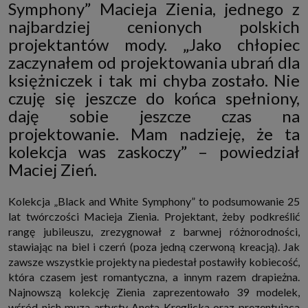
Symphony” Macieja Zienia, jednego z
http://www.sagier.pl/
najbardziej cenionych polskich
Jeżeli wyrazisz zgodę, o którą wyżej prosimy, administratorami Twoich
danych osobowych będą także nasi Zaufani Partnerzy. Listę Zaufanych
projektantów mody. „Jako chłopiec
Partnerów możesz sprawdzić w każdym momencie na stronie naszej
zaczynałem od projektowania ubrań dla
polityki prywatności
i tam też zmodyfikować lub cofnąć swoje zgody.
Podstawa i cel przetwarzania
księżniczek i tak mi chyba zostało. Nie
Twoje dane przetwarzamy w następujących celach:
czuję się jeszcze do końca spełniony,
1. Jeśli zawieramy z Tobą umowę o realizację danej usługi (np. usługi
daję sobie jeszcze czas na
zapewniającej Ci możliwość zapoznania się z jednym z naszych serwisów
w oparciu o treść regulaminu tego serwisu), to możemy przetwarzać
projektowanie. Mam nadzieję, że ta
Twoje dane w zakresie niezbędnym do realizacji tej umowy.
kolekcja was zaskoczy” – powiedział
2. Zapewnianie bezpieczeństwa usługi (np. sprawdzenie, czy do Twojego
Maciej Zień.
konta nie loguje się nieuprawniona osoba), dokonanie pomiarów
statystycznych, ulepszanie naszych usług i dopasowanie ich do potrzeb i
wygody użytkowników (np. personalizowanie treści w usługach), jak
również prowadzenie marketingu i promocji własnych usług (np. jeśli
Kolekcja „Black and White Symphony” to podsumowanie 25
interesujesz się motoryzacją i oglądasz artykuły w biznesistyl.pl lub na
lat twórczości Macieja Zienia. Projektant, żeby podkreślić
innych stronach internetowych, to możemy Ci wyświetlić reklamę
dotyczącą artykułu w serwisie biznesistyl.pl/automoto. Takie
rangę jubileuszu, zrezygnował z barwnej różnorodności,
przetwarzanie danych to realizacja naszych prawnie uzasadnionych
stawiając na biel i czerń (poza jedną czerwoną kreacją). Jak
interesów.
zawsze wszystkie projekty na piedestał postawiły kobiecość,
3. Za Twoją zgodą usługi marketingowe dostarczą Ci nasi Zaufani
Partnerzy oraz my dla podmiotów trzecich. Aby móc pokazać interesujące
która czasem jest romantyczna, a innym razem drapieżna.
Cię reklamy (np. produktu, którego możesz potrzebować) reklamodawcy i
Najnowszą kolekcję Zienia zaprezentowało 39 modelek,
ich przedstawiciele chcieliby mieć możliwość przetwarzania Twoich
wśród nich muza artysty Aneta Kręglicka oraz prezentująca
danych związanych z odwiedzanymi przez Ciebie stronami