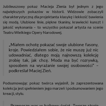
które przeglądarka wysyła do serwera przy każdorazowym wejściu na
Jubileuszowy pokaz Macieja Zienia był jednym z jego
stronę z tego urządzenia, podczas gdy odwiedzasz strony w Internecie.
Szczegółową informację na temat plików cookie i ich funkcjonowania
największych pokazów w historii. Widzowie zobaczyli
znajdziesz
pod tym linkiem
. Pod tym linkiem znajdziesz także informację
charakterystyczną dla projektanta klasykę i lekkość bawienia
o tym jak zmienić ustawienia przeglądarki, aby ograniczyć lub wyłączyć
funkcjonowanie plików cookies itp. oraz jak usunąć takie pliki z Twojego
się modą. Ulubione linie, piękne tkaniny, krawiecki kunszt i
urządzenia.
jakość wykonania – to wszystko pokazał artysta na scenie
Twoje uprawnienia
Teatru Wielkiego Opery Narodowej.
Przysługują Ci następujące uprawnienia wobec Twoich danych i ich
przetwarzania przez nas, inne podmioty z Grupy SAGIER i Zaufanych
Partnerów:
„Miałem ochotę pokazać swoje ulubione fasony,
1. Jeśli udzieliłeś zgody na przetwarzanie danych możesz ją w każdej
kroje. Powiedziałem sobie, że nie muszę już nic
chwili wycofać (cofnięcie zgody oczywiście nie uchyli zgodności z prawem
udowadniać, dlatego moją najnowszą kolekcję
przetwarzania już dokonanego na jej podstawie);
zrobię tak, jak chcę. Moda ma być rozrywką,
2. Masz również prawo żądania dostępu do Twoich danych osobowych, ich
sprostowania, usunięcia lub ograniczenia przetwarzania, prawo do
sposobem na wyrażanie swojej osobowości” –
przeniesienia danych, wyrażenia sprzeciwu wobec przetwarzania danych
podkreślał Maciej Zień.
oraz prawo do wniesienia skargi do organu nadzorczego, którym w Polsce
jest Prezes Urzędu Ochrony Danych Osobowych.
Pod tym adresem
znajdziesz dodatkowe informacje dotyczące przetwarzania danych i
Twoich uprawnień.
Podsumowując pokaz twórca wyjaśnił, że zaprezentowana
kolekcja jest spełnieniem jego marzeń i podsumowaniem jego
kreacji, stylu.
„Przenoszę was w bajkowy świat. Tworzę stroję