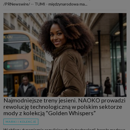
/PRNewswire/ -- TUMI - międzynarodowa ma...
Najmodniejsze treny jesieni. NAOKO prowadzi
rewolucję technologiczną w polskim sektorze
mody z kolekcją “Golden Whispers”
MARKI I KOLEKCJE
W obliczu dynamicznie rozwijających się technologii, branża modowa