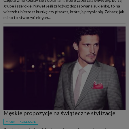
Często zima kojarzy się z ubraniami, które zaburzają sylwetkę, bo są
grube i szerokie. Nawet jeśli założysz dopasowaną sukienkę, to na
wierzch ubierzesz kurtkę czy płaszcz, które ją przysłonią. Zobacz, jak
mimo to stworzyć elegan...
Męskie propozycje na świąteczne stylizacje
MARKI I KOLEKCJE