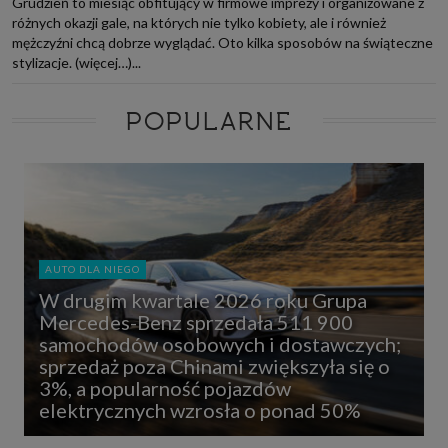
Grudzień to miesiąc obfitujący w firmowe imprezy i organizowane z
różnych okazji gale, na których nie tylko kobiety, ale i również
mężczyźni chcą dobrze wyglądać. Oto kilka sposobów na świąteczne
stylizacje. (więcej…)...
POPULARNE
AUTO DLA NIEGO
W drugim kwartale 2026 roku Grupa
Mercedes-Benz sprzedała 511 900
samochodów osobowych i dostawczych;
sprzedaż poza Chinami zwiększyła się o
3%, a popularność pojazdów
elektrycznych wzrosła o ponad 50%