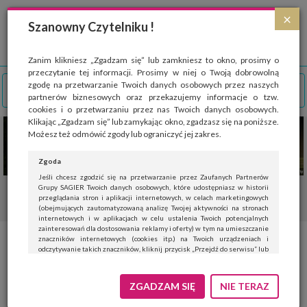
Strona wykorzystuje pliki cookies, które służą głównie do celów statystycznych.
×
Wyrażając zgodę na używanie 'cookies', zezwalasz na zapisanie ich w pamięci
Szanowny Czytelniku !
przeglądarki. Przejdź do
polityki cookies
.
ROZUMIEM
Zanim klikniesz „Zgadzam się” lub zamkniesz to okno, prosimy o
przeczytanie tej informacji. Prosimy w niej o Twoją dobrowolną
zgodę na przetwarzanie Twoich danych osobowych przez naszych
partnerów biznesowych oraz przekazujemy informacje o tzw.
cookies i o przetwarzaniu przez nas Twoich danych osobowych.
Klikając „Zgadzam się” lub zamykając okno, zgadzasz się na poniższe.
Możesz też odmówić zgody lub ograniczyć jej zakres.
Zgoda
Jeśli chcesz zgodzić się na przetwarzanie przez Zaufanych Partnerów
Grupy SAGIER Twoich danych osobowych, które udostępniasz w historii
przeglądania stron i aplikacji internetowych, w celach marketingowych
(obejmujących zautomatyzowaną analizę Twojej aktywności na stronach
internetowych i w aplikacjach w celu ustalenia Twoich potencjalnych
zainteresowań dla dostosowania reklamy i oferty) w tym na umieszczanie
znaczników internetowych (cookies itp.) na Twoich urządzeniach i
Maciej Zień świętuje 25-lecie
odczytywanie takich znaczników, kliknij przycisk „Przejdź do serwisu” lub
zamknij to okno.
swojej marki kolekcją „Black and
Jeśli nie chcesz wyrazić zgody, kliknij „Nie teraz”.
ZGADZAM SIĘ
NIE TERAZ
White Symphony”
Wyrażenie zgody jest dobrowolne. Możesz edytować zakres zgody, w tym
wycofać ją całkowicie, przechodząc na naszą stronę
polityki prywatności
.