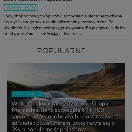
KUCHNIA I SMAKI
Lody, obok domowych jogurtów, samodzielnie pieczonego chleba
czy wyciskanego soku, to nie tylko modny i zdrowy trend. To
również duża przyjemność przygotowywania. Bo przepis na lody jest
prosty, a te zimne i orzeźwiające desery – ...
POPULARNE
AUTO DLA NIEGO
W drugim kwartale 2026 roku Grupa
Mercedes-Benz sprzedała 511 900
samochodów osobowych i dostawczych;
sprzedaż poza Chinami zwiększyła się o
3%, a popularność pojazdów