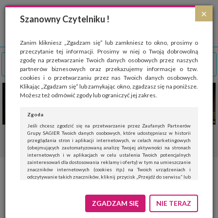
Strona wykorzystuje pliki cookies, które służą głównie do celów statystycznych.
×
Wyrażając zgodę na używanie 'cookies', zezwalasz na zapisanie ich w pamięci
Szanowny Czytelniku !
przeglądarki. Przejdź do
polityki cookies
.
ROZUMIEM
Zanim klikniesz „Zgadzam się” lub zamkniesz to okno, prosimy o
przeczytanie tej informacji. Prosimy w niej o Twoją dobrowolną
zgodę na przetwarzanie Twoich danych osobowych przez naszych
partnerów biznesowych oraz przekazujemy informacje o tzw.
cookies i o przetwarzaniu przez nas Twoich danych osobowych.
Klikając „Zgadzam się” lub zamykając okno, zgadzasz się na poniższe.
Możesz też odmówić zgody lub ograniczyć jej zakres.
Zgoda
Jeśli chcesz zgodzić się na przetwarzanie przez Zaufanych Partnerów
Grupy SAGIER Twoich danych osobowych, które udostępniasz w historii
przeglądania stron i aplikacji internetowych, w celach marketingowych
(obejmujących zautomatyzowaną analizę Twojej aktywności na stronach
internetowych i w aplikacjach w celu ustalenia Twoich potencjalnych
zainteresowań dla dostosowania reklamy i oferty) w tym na umieszczanie
znaczników internetowych (cookies itp.) na Twoich urządzeniach i
Mielona, ziarnista czy
odczytywanie takich znaczników, kliknij przycisk „Przejdź do serwisu” lub
zamknij to okno.
rozpuszczalna – jaką kawę
Jeśli nie chcesz wyrazić zgody, kliknij „Nie teraz”.
ZGADZAM SIĘ
NIE TERAZ
najbardziej lubią Polacy?
Wyrażenie zgody jest dobrowolne. Możesz edytować zakres zgody, w tym
wycofać ją całkowicie, przechodząc na naszą stronę
polityki prywatności
.