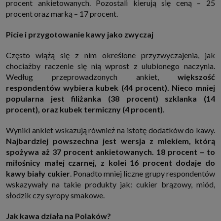
procent ankietowanych. Pozostali kierują się ceną – 25
które przeglądarka wysyła do serwera przy każdorazowym wejściu na
procent oraz marką – 17 procent.
stronę z tego urządzenia, podczas gdy odwiedzasz strony w Internecie.
Szczegółową informację na temat plików cookie i ich funkcjonowania
znajdziesz
pod tym linkiem
. Pod tym linkiem znajdziesz także informację
Picie i przygotowanie kawy jako zwyczaj
o tym jak zmienić ustawienia przeglądarki, aby ograniczyć lub wyłączyć
funkcjonowanie plików cookies itp. oraz jak usunąć takie pliki z Twojego
urządzenia.
Często wiążą się z nim określone przyzwyczajenia, jak
Twoje uprawnienia
chociażby raczenie się nią wprost z ulubionego naczynia.
Przysługują Ci następujące uprawnienia wobec Twoich danych i ich
Według przeprowadzonych ankiet,
większość
przetwarzania przez nas, inne podmioty z Grupy SAGIER i Zaufanych
respondentów wybiera kubek (44 procent). Nieco mniej
Partnerów:
popularna jest filiżanka (38 procent) szklanka (14
1. Jeśli udzieliłeś zgody na przetwarzanie danych możesz ją w każdej
chwili wycofać (cofnięcie zgody oczywiście nie uchyli zgodności z prawem
procent), oraz kubek termiczny (4 procent).
przetwarzania już dokonanego na jej podstawie);
2. Masz również prawo żądania dostępu do Twoich danych osobowych, ich
Wyniki ankiet wskazują również na istotę dodatków do kawy.
sprostowania, usunięcia lub ograniczenia przetwarzania, prawo do
Najbardziej powszechna jest wersja z mlekiem, którą
przeniesienia danych, wyrażenia sprzeciwu wobec przetwarzania danych
oraz prawo do wniesienia skargi do organu nadzorczego, którym w Polsce
spożywa aż 37 procent ankietowanych. 18 procent – to
jest Prezes Urzędu Ochrony Danych Osobowych.
Pod tym adresem
miłośnicy małej czarnej, z kolei 16 procent dodaje do
znajdziesz dodatkowe informacje dotyczące przetwarzania danych i
Twoich uprawnień.
kawy biały cukier
. Ponadto mniej liczne grupy respondentów
wskazywały na takie produkty jak: cukier brązowy, miód,
słodzik czy syropy smakowe.
Jak kawa działa na Polaków?