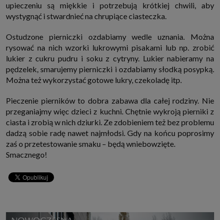
upieczeniu są miękkie i potrzebują krótkiej chwili, aby
wystygnąć i stwardnieć na chrupiące ciasteczka.
Ostudzone pierniczki ozdabiamy wedle uznania. Można
rysować na nich wzorki lukrowymi pisakami lub np. zrobić
lukier z cukru pudru i soku z cytryny. Lukier nabieramy na
pędzelek, smarujemy pierniczki i ozdabiamy słodką posypką.
Można też wykorzystać gotowe lukry, czekoladę itp.
Pieczenie pierników to dobra zabawa dla całej rodziny. Nie
przeganiajmy więc dzieci z kuchni. Chętnie wykroją pierniki z
ciasta i zrobią w nich dziurki. Ze zdobieniem też bez problemu
dadzą sobie radę nawet najmłodsi. Gdy na końcu poprosimy
zaś o przetestowanie smaku – będą wniebowzięte.
Smacznego!