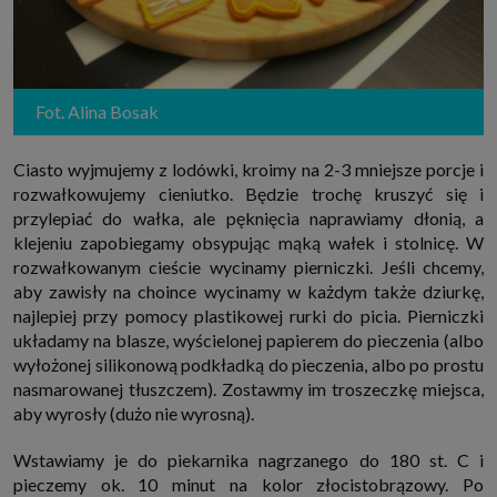
które przeglądarka wysyła do serwera przy każdorazowym wejściu na
stronę z tego urządzenia, podczas gdy odwiedzasz strony w Internecie.
Szczegółową informację na temat plików cookie i ich funkcjonowania
znajdziesz
pod tym linkiem
. Pod tym linkiem znajdziesz także informację
o tym jak zmienić ustawienia przeglądarki, aby ograniczyć lub wyłączyć
funkcjonowanie plików cookies itp. oraz jak usunąć takie pliki z Twojego
Fot. Alina Bosak
urządzenia.
Twoje uprawnienia
Przysługują Ci następujące uprawnienia wobec Twoich danych i ich
Ciasto wyjmujemy z lodówki, kroimy na 2-3 mniejsze porcje i
przetwarzania przez nas, inne podmioty z Grupy SAGIER i Zaufanych
rozwałkowujemy cieniutko. Będzie trochę kruszyć się i
Partnerów:
przylepiać do wałka, ale pęknięcia naprawiamy dłonią, a
1. Jeśli udzieliłeś zgody na przetwarzanie danych możesz ją w każdej
klejeniu zapobiegamy obsypując mąką wałek i stolnicę. W
chwili wycofać (cofnięcie zgody oczywiście nie uchyli zgodności z prawem
przetwarzania już dokonanego na jej podstawie);
rozwałkowanym cieście wycinamy pierniczki. Jeśli chcemy,
2. Masz również prawo żądania dostępu do Twoich danych osobowych, ich
aby zawisły na choince wycinamy w każdym także dziurkę,
sprostowania, usunięcia lub ograniczenia przetwarzania, prawo do
najlepiej przy pomocy plastikowej rurki do picia. Pierniczki
przeniesienia danych, wyrażenia sprzeciwu wobec przetwarzania danych
oraz prawo do wniesienia skargi do organu nadzorczego, którym w Polsce
układamy na blasze, wyścielonej papierem do pieczenia (albo
jest Prezes Urzędu Ochrony Danych Osobowych.
Pod tym adresem
wyłożonej silikonową podkładką do pieczenia, albo po prostu
znajdziesz dodatkowe informacje dotyczące przetwarzania danych i
Twoich uprawnień.
nasmarowanej tłuszczem). Zostawmy im troszeczkę miejsca,
aby wyrosły (dużo nie wyrosną).
Wstawiamy je do piekarnika nagrzanego do 180 st. C i
pieczemy ok. 10 minut na kolor złocistobrązowy. Po