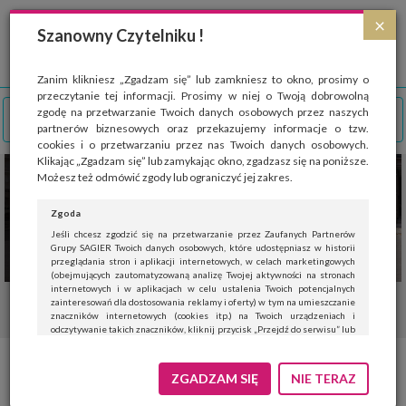
Strona wykorzystuje pliki cookies, które służą głównie do celów statystycznych.
×
Wyrażając zgodę na używanie 'cookies', zezwalasz na zapisanie ich w pamięci
Szanowny Czytelniku !
przeglądarki. Przejdź do
polityki cookies
.
ROZUMIEM
Zanim klikniesz „Zgadzam się” lub zamkniesz to okno, prosimy o
przeczytanie tej informacji. Prosimy w niej o Twoją dobrowolną
zgodę na przetwarzanie Twoich danych osobowych przez naszych
partnerów biznesowych oraz przekazujemy informacje o tzw.
cookies i o przetwarzaniu przez nas Twoich danych osobowych.
Klikając „Zgadzam się” lub zamykając okno, zgadzasz się na poniższe.
Możesz też odmówić zgody lub ograniczyć jej zakres.
Zgoda
Jeśli chcesz zgodzić się na przetwarzanie przez Zaufanych Partnerów
Grupy SAGIER Twoich danych osobowych, które udostępniasz w historii
przeglądania stron i aplikacji internetowych, w celach marketingowych
(obejmujących zautomatyzowaną analizę Twojej aktywności na stronach
internetowych i w aplikacjach w celu ustalenia Twoich potencjalnych
zainteresowań dla dostosowania reklamy i oferty) w tym na umieszczanie
znaczników internetowych (cookies itp.) na Twoich urządzeniach i
odczytywanie takich znaczników, kliknij przycisk „Przejdź do serwisu” lub
zamknij to okno.
Jeśli nie chcesz wyrazić zgody, kliknij „Nie teraz”.
Pierniki last minute. Przepis na
ZGADZAM SIĘ
NIE TERAZ
Wyrażenie zgody jest dobrowolne. Możesz edytować zakres zgody, w tym
wycofać ją całkowicie, przechodząc na naszą stronę
polityki prywatności
.