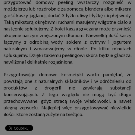
przygotować domowy peeling wystarczy rozgnieść w
moździerzu lub rozdrobnić za pomocą blendera albo miksera
garść kaszy jaglanej, dodać 3 łyżki oliwy i łyżkę ciepłej wody.
Taką miksturą okrężnymi ruchami masujemy wilgotne ciało a
następnie spłukujemy. Z kolei kasza gryczana może przynieść
ukojenie naszym zmęczonym dłoniom. Niewielką ilość kaszy
łączymy z odrobiną wody, sokiem z cytryny i jogurtem
naturalnym i wmasowujemy w dłonie. Po kilku minutach
spłukujemy. Dzięki takiemu peelingowi skóra będzie gładsza,
nawilżona i delikatnie rozjaśniona.
Przygotowując domowe kosmetyki warto pamiętać, że
powstają one z naturalnych składników i w odróżnieniu od
produktów z drogerii nie zawierają substancji
konserwujących. Z tego względu nie mogą być długo
przechowywane, gdyż stracą swoje właściwości, a nawet
ulegną zepsuciu. Najlepiej więc przygotowywać niewielkie
ilości, które zostaną zużyte na bieżąco.