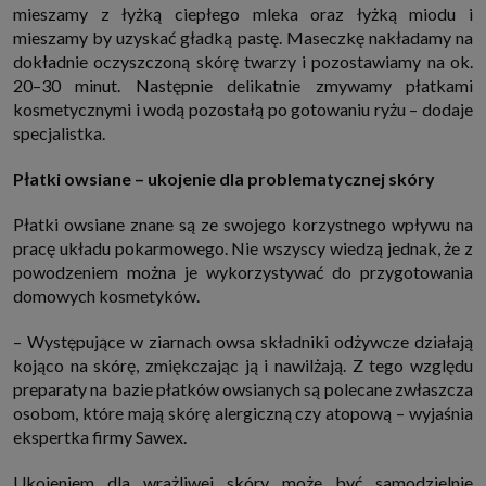
mieszamy z łyżką ciepłego mleka oraz łyżką miodu i
które przeglądarka wysyła do serwera przy każdorazowym wejściu na
stronę z tego urządzenia, podczas gdy odwiedzasz strony w Internecie.
mieszamy by uzyskać gładką pastę. Maseczkę nakładamy na
Szczegółową informację na temat plików cookie i ich funkcjonowania
dokładnie oczyszczoną skórę twarzy i pozostawiamy na ok.
znajdziesz
pod tym linkiem
. Pod tym linkiem znajdziesz także informację
o tym jak zmienić ustawienia przeglądarki, aby ograniczyć lub wyłączyć
20–30 minut. Następnie delikatnie zmywamy płatkami
funkcjonowanie plików cookies itp. oraz jak usunąć takie pliki z Twojego
kosmetycznymi i wodą pozostałą po gotowaniu ryżu – dodaje
urządzenia.
specjalistka.
Twoje uprawnienia
Przysługują Ci następujące uprawnienia wobec Twoich danych i ich
Płatki owsiane – ukojenie dla problematycznej skóry
przetwarzania przez nas, inne podmioty z Grupy SAGIER i Zaufanych
Partnerów:
1. Jeśli udzieliłeś zgody na przetwarzanie danych możesz ją w każdej
Płatki owsiane znane są ze swojego korzystnego wpływu na
chwili wycofać (cofnięcie zgody oczywiście nie uchyli zgodności z prawem
pracę układu pokarmowego. Nie wszyscy wiedzą jednak, że z
przetwarzania już dokonanego na jej podstawie);
powodzeniem można je wykorzystywać do przygotowania
2. Masz również prawo żądania dostępu do Twoich danych osobowych, ich
domowych kosmetyków.
sprostowania, usunięcia lub ograniczenia przetwarzania, prawo do
przeniesienia danych, wyrażenia sprzeciwu wobec przetwarzania danych
oraz prawo do wniesienia skargi do organu nadzorczego, którym w Polsce
– Występujące w ziarnach owsa składniki odżywcze działają
jest Prezes Urzędu Ochrony Danych Osobowych.
Pod tym adresem
znajdziesz dodatkowe informacje dotyczące przetwarzania danych i
kojąco na skórę, zmiękczając ją i nawilżają. Z tego względu
Twoich uprawnień.
preparaty na bazie płatków owsianych są polecane zwłaszcza
osobom, które mają skórę alergiczną czy atopową – wyjaśnia
ekspertka firmy Sawex.
Ukojeniem dla wrażliwej skóry może być samodzielnie