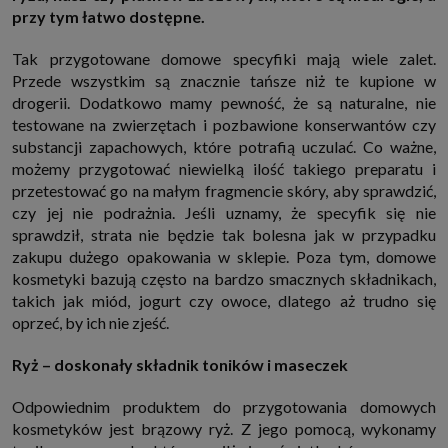
przy tym łatwo dostępne.
http://www.sagier.pl/
Jeżeli wyrazisz zgodę, o którą wyżej prosimy, administratorami Twoich
danych osobowych będą także nasi Zaufani Partnerzy. Listę Zaufanych
Tak przygotowane domowe specyfiki mają wiele zalet.
Partnerów możesz sprawdzić w każdym momencie na stronie naszej
Przede wszystkim są znacznie tańsze niż te kupione w
polityki prywatności
i tam też zmodyfikować lub cofnąć swoje zgody.
drogerii. Dodatkowo mamy pewność, że są naturalne, nie
Podstawa i cel przetwarzania
testowane na zwierzętach i pozbawione konserwantów czy
Twoje dane przetwarzamy w następujących celach:
substancji zapachowych, które potrafią uczulać. Co ważne,
1. Jeśli zawieramy z Tobą umowę o realizację danej usługi (np. usługi
możemy przygotować niewielką ilość takiego preparatu i
zapewniającej Ci możliwość zapoznania się z jednym z naszych serwisów
w oparciu o treść regulaminu tego serwisu), to możemy przetwarzać
przetestować go na małym fragmencie skóry, aby sprawdzić,
Twoje dane w zakresie niezbędnym do realizacji tej umowy.
czy jej nie podrażnia. Jeśli uznamy, że specyfik się nie
2. Zapewnianie bezpieczeństwa usługi (np. sprawdzenie, czy do Twojego
sprawdził, strata nie będzie tak bolesna jak w przypadku
konta nie loguje się nieuprawniona osoba), dokonanie pomiarów
zakupu dużego opakowania w sklepie. Poza tym, domowe
statystycznych, ulepszanie naszych usług i dopasowanie ich do potrzeb i
wygody użytkowników (np. personalizowanie treści w usługach), jak
kosmetyki bazują często na bardzo smacznych składnikach,
również prowadzenie marketingu i promocji własnych usług (np. jeśli
takich jak miód, jogurt czy owoce, dlatego aż trudno się
interesujesz się motoryzacją i oglądasz artykuły w biznesistyl.pl lub na
innych stronach internetowych, to możemy Ci wyświetlić reklamę
oprzeć, by ich nie zjeść.
dotyczącą artykułu w serwisie biznesistyl.pl/automoto. Takie
przetwarzanie danych to realizacja naszych prawnie uzasadnionych
interesów.
Ryż – doskonały składnik toników i maseczek
3. Za Twoją zgodą usługi marketingowe dostarczą Ci nasi Zaufani
Partnerzy oraz my dla podmiotów trzecich. Aby móc pokazać interesujące
Odpowiednim produktem do przygotowania domowych
Cię reklamy (np. produktu, którego możesz potrzebować) reklamodawcy i
kosmetyków jest brązowy ryż. Z jego pomocą, wykonamy
ich przedstawiciele chcieliby mieć możliwość przetwarzania Twoich
danych związanych z odwiedzanymi przez Ciebie stronami