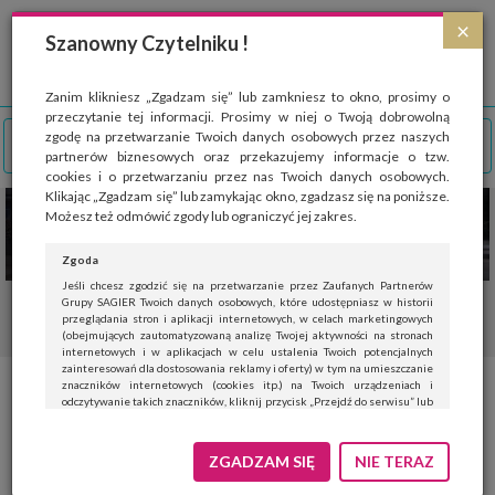
Strona wykorzystuje pliki cookies, które służą głównie do celów statystycznych.
×
Wyrażając zgodę na używanie 'cookies', zezwalasz na zapisanie ich w pamięci
Szanowny Czytelniku !
przeglądarki. Przejdź do
polityki cookies
.
ROZUMIEM
Zanim klikniesz „Zgadzam się” lub zamkniesz to okno, prosimy o
przeczytanie tej informacji. Prosimy w niej o Twoją dobrowolną
zgodę na przetwarzanie Twoich danych osobowych przez naszych
partnerów biznesowych oraz przekazujemy informacje o tzw.
cookies i o przetwarzaniu przez nas Twoich danych osobowych.
Klikając „Zgadzam się” lub zamykając okno, zgadzasz się na poniższe.
Możesz też odmówić zgody lub ograniczyć jej zakres.
Zgoda
Jeśli chcesz zgodzić się na przetwarzanie przez Zaufanych Partnerów
Grupy SAGIER Twoich danych osobowych, które udostępniasz w historii
przeglądania stron i aplikacji internetowych, w celach marketingowych
(obejmujących zautomatyzowaną analizę Twojej aktywności na stronach
internetowych i w aplikacjach w celu ustalenia Twoich potencjalnych
zainteresowań dla dostosowania reklamy i oferty) w tym na umieszczanie
znaczników internetowych (cookies itp.) na Twoich urządzeniach i
Naturalne kosmetyki z
odczytywanie takich znaczników, kliknij przycisk „Przejdź do serwisu” lub
zamknij to okno.
produktów spożywczych
Jeśli nie chcesz wyrazić zgody, kliknij „Nie teraz”.
ZGADZAM SIĘ
NIE TERAZ
Wyrażenie zgody jest dobrowolne. Możesz edytować zakres zgody, w tym
wycofać ją całkowicie, przechodząc na naszą stronę
polityki prywatności
.