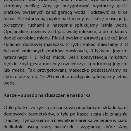
zrobiony peeling. Aby go przygotować, wystarczy garść
płatków owsianych zalać gorącą wodą i odstawić na kilka
minut. Przestudzoną papkę nakładamy na skórę masując ją
okrężnymi ruchami a następnie spłukujemy letnią wodą.
Opcjonalnie możemy zastąpić wodę mlekiem, a do mikstury
dodać odrobinę miodu. Płatki owsiane sprawdzą się też jako
składnik domowej maseczki. 2 łyżki kakao mieszamy z 3
łyżkami zmielonych płatków owsianych, 3 łyżkami jogurtu
naturalnego i 1 łyżką miodu. Jeśli konsystencja mikstury
będzie zbyt gęsta możemy rozcieńczyć ją odrobiną jogurtu
lub mleka. Tak przygotowaną maseczkę pozostawiamy na
skórze przez ok. 15-20 minut, a następnie spłukujemy letnią
wodą.
Kasze – sposób na złuszczenie naskórka
O ile płatki czy ryż są stosunkowo popularnymi składnikami
domowych kosmetyków, o tyle po kasze sięga się znacznie
rzadziej. Tymczasem ich niewielkie ziarenka wcierane w ciało
delikatnie usuną stary naskórek i wygładzą skórę. Aby