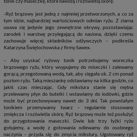
tonik czy maseczkę, które nawilżą i rozświetlą skórę.
internetowymi. Udzielenie takiej zgody jest dobrowolne, nie musisz jej
udzielać, nie pozbawi Cię to dostępu do naszych usług. Masz również
-Ryż brązowy jest jedną z najmniej przetworzonych, a co za
możliwość ograniczenia zakresu lub zmiany zgody w dowolnym
momencie.
tym idzie, najbardziej wartościowych odmian ryżu. Z ziarna
Twoje dane przetwarzane będą do czasu istnienia podstawy do ich
usuwa się jedynie jego zewnętrzne okrywy, pozostawiając
przetwarzania, czyli w przypadku udzielenia zgody do momentu jej
zarodek i warstwę przylegającą do nasiona, dzięki czemu
cofnięcia, ograniczenia lub innych działań z Twojej strony ograniczających
tę zgodę, w przypadku niezbędności danych do wykonania umowy, przez
zachowuje więcej składników odżywczych – podkreśla
czas jej wykonywania i ewentualnie okres przedawnienia roszczeń z niej
Katarzyna Świętochowska z firmy Sawex.
(zwykle nie więcej niż 3 lata, a maksymalnie 10 lat), a w przypadku, gdy
podstawą przetwarzania danych jest uzasadniony interes administratora,
do czasu zgłoszenia przez Ciebie skutecznego sprzeciwu.
– Aby uzyskać ryżowy tonik potrzebujemy woreczka
Przekazywanie danych
brązowego ryżu, który wsypujemy do miseczki i zalewamy
Administratorzy danych mogą powierzać Twoje dane podwykonawcom IT,
gorącą, przegotowaną wodą, tak, aby sięgała ok. 2 cm ponad
księgowym, agencjom marketingowym etc. Zrobią to jedynie na
poziom ryżu. Taką mieszankę odstawiamy na kilka godzin, co
podstawie umowy o powierzenie przetwarzania danych zobowiązującej
taki podmiot do odpowiedniego zabezpieczenia danych i niekorzystania z
jakiś czas mieszając. Gdy mikstura stanie się mętna
nich do własnych celów.
przelewamy płyn do butelki i wstawiamy do lodówki, gdzie
Cookies
może być przechowywany nawet do 3 dni. Tak powstałym
Na naszych stronach używamy znaczników internetowych takich jak pliki
tonikiem przemywamy twarz – regularnie stosowany
np. cookie lub local storage do zbierania i przetwarzania danych
osobowych w celu personalizowania treści i reklam oraz analizowania
zmiękcza i rozświetla skórę. Ryż brązowy może też posłużyć
ruchu na stronach, aplikacjach i w Internecie. W ten sposób technologię tę
do przygotowania maseczki. Dwie lub trzy łyżki ryżu
wykorzystują również podmioty z Grupy SAGIER oraz nasi Zaufani
gotujemy, a wodę z gotowania odlewamy do osobnego
Partnerzy, którzy także chcą dopasowywać reklamy do Twoich preferencji.
Cookies to dane informatyczne zapisywane w plikach i przechowywane na
naczynia – przyda się do zmycia mikstury. Ugotowany ryż
Twoim urządzeniu końcowym (tj. twój komputer, tablet, smartphone itp.),