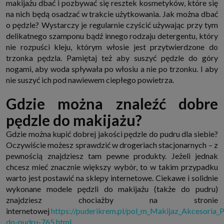
makijażu dbać i pozbywać się resztek kosmetyków, które się
na nich będą osadzać w trakcie użytkowania. Jak można dbać
o pędzle? Wystarczy je regularnie czyścić używając przy tym
delikatnego szamponu bądź innego rodzaju detergentu, który
nie rozpuści kleju, którym włosie jest przytwierdzone do
trzonka pędzla. Pamiętaj też aby suszyć pędzle do góry
nogami, aby woda spływała po włosiu a nie po trzonku. I aby
nie suszyć ich pod nawiewem ciepłego powietrza.
Gdzie można znaleźć dobre
pędzle do makijażu?
Gdzie można kupić dobrej jakości pędzle do pudru dla siebie?
Oczywiście możesz sprawdzić w drogeriach stacjonarnych – z
pewnością znajdziesz tam pewne produkty. Jeżeli jednak
chcesz mieć znacznie większy wybór, to w takim przypadku
warto jest postawić na sklepy internetowe. Ciekawe i solidnie
wykonane modele pędzli do makijażu (także do pudru)
znajdziesz chociażby na stronie
internetowej
https://puderikrem.pl/pol_m_Makijaz_Akcesoria_P
do-pudru-765.html
.