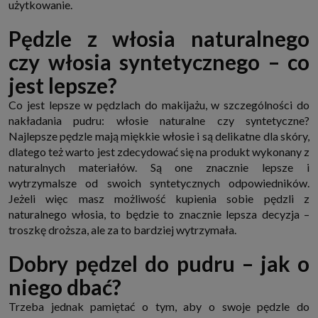
użytkowanie.
które przeglądarka wysyła do serwera przy każdorazowym wejściu na
stronę z tego urządzenia, podczas gdy odwiedzasz strony w Internecie.
Szczegółową informację na temat plików cookie i ich funkcjonowania
Pędzle z włosia naturalnego
znajdziesz
pod tym linkiem
. Pod tym linkiem znajdziesz także informację
o tym jak zmienić ustawienia przeglądarki, aby ograniczyć lub wyłączyć
czy włosia syntetycznego – co
funkcjonowanie plików cookies itp. oraz jak usunąć takie pliki z Twojego
urządzenia.
jest lepsze?
Twoje uprawnienia
Co jest lepsze w pędzlach do makijażu, w szczególności do
Przysługują Ci następujące uprawnienia wobec Twoich danych i ich
przetwarzania przez nas, inne podmioty z Grupy SAGIER i Zaufanych
nakładania pudru: włosie naturalne czy syntetyczne?
Partnerów:
Najlepsze pędzle mają miękkie włosie i są delikatne dla skóry,
1. Jeśli udzieliłeś zgody na przetwarzanie danych możesz ją w każdej
dlatego też warto jest zdecydować się na produkt wykonany z
chwili wycofać (cofnięcie zgody oczywiście nie uchyli zgodności z prawem
przetwarzania już dokonanego na jej podstawie);
naturalnych materiałów. Są one znacznie lepsze i
wytrzymalsze od swoich syntetycznych odpowiedników.
2. Masz również prawo żądania dostępu do Twoich danych osobowych, ich
sprostowania, usunięcia lub ograniczenia przetwarzania, prawo do
Jeżeli więc masz możliwość kupienia sobie pędzli z
przeniesienia danych, wyrażenia sprzeciwu wobec przetwarzania danych
naturalnego włosia, to będzie to znacznie lepsza decyzja –
oraz prawo do wniesienia skargi do organu nadzorczego, którym w Polsce
jest Prezes Urzędu Ochrony Danych Osobowych.
Pod tym adresem
troszkę droższa, ale za to bardziej wytrzymała.
znajdziesz dodatkowe informacje dotyczące przetwarzania danych i
Twoich uprawnień.
Dobry pędzel do pudru – jak o
niego dbać?
Trzeba jednak pamiętać o tym, aby o swoje pędzle do