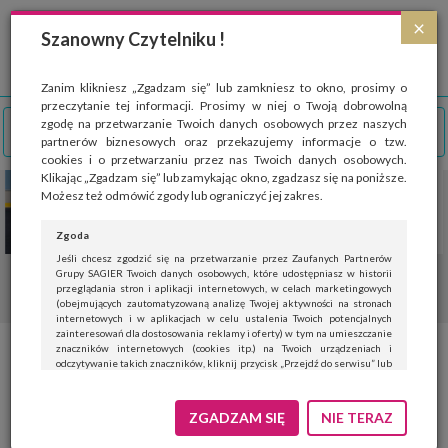
Strona wykorzystuje pliki cookies, które służą głównie do celów statystycznych.
×
Wyrażając zgodę na używanie 'cookies', zezwalasz na zapisanie ich w pamięci
Szanowny Czytelniku !
przeglądarki. Przejdź do
polityki cookies
.
ROZUMIEM
Zanim klikniesz „Zgadzam się” lub zamkniesz to okno, prosimy o
przeczytanie tej informacji. Prosimy w niej o Twoją dobrowolną
zgodę na przetwarzanie Twoich danych osobowych przez naszych
partnerów biznesowych oraz przekazujemy informacje o tzw.
cookies i o przetwarzaniu przez nas Twoich danych osobowych.
Klikając „Zgadzam się” lub zamykając okno, zgadzasz się na poniższe.
Możesz też odmówić zgody lub ograniczyć jej zakres.
Zgoda
Jeśli chcesz zgodzić się na przetwarzanie przez Zaufanych Partnerów
Grupy SAGIER Twoich danych osobowych, które udostępniasz w historii
przeglądania stron i aplikacji internetowych, w celach marketingowych
(obejmujących zautomatyzowaną analizę Twojej aktywności na stronach
internetowych i w aplikacjach w celu ustalenia Twoich potencjalnych
zainteresowań dla dostosowania reklamy i oferty) w tym na umieszczanie
znaczników internetowych (cookies itp.) na Twoich urządzeniach i
Pędzle do pudru. Na co zwrócić
odczytywanie takich znaczników, kliknij przycisk „Przejdź do serwisu” lub
zamknij to okno.
uwagę?
Jeśli nie chcesz wyrazić zgody, kliknij „Nie teraz”.
ZGADZAM SIĘ
NIE TERAZ
Wyrażenie zgody jest dobrowolne. Możesz edytować zakres zgody, w tym
wycofać ją całkowicie, przechodząc na naszą stronę
polityki prywatności
.