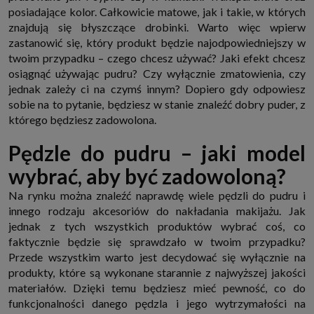
internetowymi. Udzielenie takiej zgody jest dobrowolne, nie musisz jej
posiadające kolor. Całkowicie matowe, jak i takie, w których
udzielać, nie pozbawi Cię to dostępu do naszych usług. Masz również
znajdują się błyszczące drobinki. Warto więc wpierw
możliwość ograniczenia zakresu lub zmiany zgody w dowolnym
momencie.
zastanowić się, który produkt będzie najodpowiedniejszy w
twoim przypadku – czego chcesz używać? Jaki efekt chcesz
Twoje dane przetwarzane będą do czasu istnienia podstawy do ich
przetwarzania, czyli w przypadku udzielenia zgody do momentu jej
osiągnąć używając pudru? Czy wyłącznie zmatowienia, czy
cofnięcia, ograniczenia lub innych działań z Twojej strony ograniczających
jednak zależy ci na czymś innym? Dopiero gdy odpowiesz
tę zgodę, w przypadku niezbędności danych do wykonania umowy, przez
czas jej wykonywania i ewentualnie okres przedawnienia roszczeń z niej
sobie na to pytanie, będziesz w stanie znaleźć dobry puder, z
(zwykle nie więcej niż 3 lata, a maksymalnie 10 lat), a w przypadku, gdy
którego będziesz zadowolona.
podstawą przetwarzania danych jest uzasadniony interes administratora,
do czasu zgłoszenia przez Ciebie skutecznego sprzeciwu.
Pędzle do pudru – jaki model
Przekazywanie danych
Administratorzy danych mogą powierzać Twoje dane podwykonawcom IT,
wybrać, aby być zadowoloną?
księgowym, agencjom marketingowym etc. Zrobią to jedynie na
podstawie umowy o powierzenie przetwarzania danych zobowiązującej
Na rynku można znaleźć naprawdę wiele pędzli do pudru i
taki podmiot do odpowiedniego zabezpieczenia danych i niekorzystania z
nich do własnych celów.
innego rodzaju akcesoriów do nakładania makijażu. Jak
Cookies
jednak z tych wszystkich produktów wybrać coś, co
Na naszych stronach używamy znaczników internetowych takich jak pliki
faktycznie będzie się sprawdzało w twoim przypadku?
np. cookie lub local storage do zbierania i przetwarzania danych
Przede wszystkim warto jest decydować się wyłącznie na
osobowych w celu personalizowania treści i reklam oraz analizowania
ruchu na stronach, aplikacjach i w Internecie. W ten sposób technologię tę
produkty, które są wykonane starannie z najwyższej jakości
wykorzystują również podmioty z Grupy SAGIER oraz nasi Zaufani
materiałów. Dzięki temu będziesz mieć pewność, co do
Partnerzy, którzy także chcą dopasowywać reklamy do Twoich preferencji.
Cookies to dane informatyczne zapisywane w plikach i przechowywane na
funkcjonalności danego pędzla i jego wytrzymałości na
Twoim urządzeniu końcowym (tj. twój komputer, tablet, smartphone itp.),