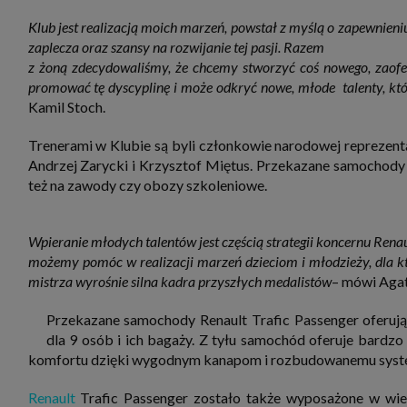
zbiera
strona
Klub jest realizacją moich marzeń, powstał z myślą o zapewnien
SAGIER
zaplecza oraz szansy na rozwijanie tej pasji. Razem
dane i
tablet
z żoną zdecydowaliśmy, że chcemy stworzyć coś nowego, zaofer
urządz
promować tę dyscyplinę i może odkryć nowe, młode talenty, któ
funkc
ustawi
Kamil Stoch.
pliki 
Twoje
Trenerami w Klubie są byli członkowie narodowej reprezenta
Przysł
Andrzej Zarycki i Krzysztof Miętus. Przekazane samochody 
Grupy 
też na zawody czy obozy szkoleniowe.
1. Jeś
nie uc
2. Ma
Wpieranie młodych talentów jest częścią strategii koncernu Renault
ograni
oraz p
możemy pomóc w realizacji marzeń dzieciom i młodzieży, dla k
Osobo
mistrza wyrośnie silna kadra przyszłych medalistów
– mówi Agat
upraw
Przekazane samochody Renault Trafic Passenger oferują 
dla 9 osób i ich bagaży. Z tyłu samochód oferuje bardz
komfortu dzięki wygodnym kanapom i rozbudowanemu system
Renault
Trafic Passenger zostało także wyposażone w wie