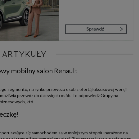
 ARTYKUŁY
nowy mobilny salon Renault
go segmentu, na rynku przewozu osób z ofertą luksusowej wersji
umożliwia przewóz do dziewięciu osób. To odpowiedź Grupy na
biznesowych, któ...
eczkę!
y poruszające się samochodem są w mniejszym stopniu narażone na
zeń powietrza niż rowerzyści czy piesi. Tymczasem kierowcy nie mogą