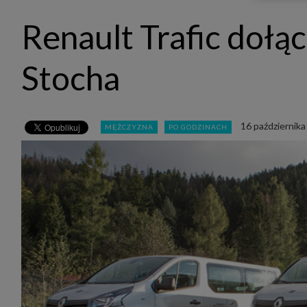
udost
marke
Renault Trafic dołą
takie 
zdecyd
będą r
plików
Stocha
Admin
Admini
której
świet
równie
16 października
MĘŻCZYZNA
PO GODZINACH
PODMI
http:/
http:/
https:
http:/
Jeżeli
Zaufan
prywat
Podst
Twoje 
1. Jeś
z jedn