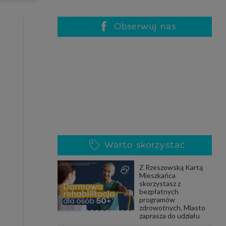
celach
rzanie
ile nie
Obserwuj nas
 SAGIER
 takich
GIER, w
adto, w
gą być
Warto skorzystać
że nasi
Z Rzeszowską Kartą
olityki
Mieszkańca
skorzystasz z
bezpłatnych
programów
zdrowotnych. Miasto
nia się
zaprasza do udziału
 dane w