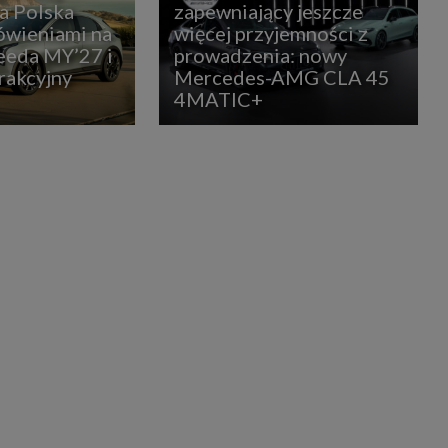
ia Polska
zapewniający jeszcze
ówieniami na
więcej przyjemności z
eda MY’27 i
prowadzenia: nowy
rakcyjny
Mercedes-AMG CLA 45
4MATIC+