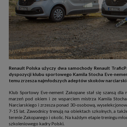
zakres
2. Zap
osoba)
użytk
własny
intern
przetw
3. Za 
móc p
przed
Ciebie
Cię to
momen
Twoje 
Renault Polska użyczy dwa samochody Renault TraficPas
zgody 
dyspozycji klubu sportowego Kamila Stocha Eve-nemen
przyp
przeda
temu zrzesza najmłodszych adeptów skoków narciarskic
podsta
skutec
Klub Sportowy Eve-nement Zakopane stał się szansą dla m
Przek
marzeń pod okiem i ze wsparciem mistrza Kamila Stocha.
Admin
marke
Narciarskiego i zrzesza ponad 30-osobową, wyselekcjono
zobowi
7-15 lat. Zawodnicy trenują na obiektach szkolnych, a takż
celów.
terenie Zakopanego i okolic. Na każdym etapie treningu mł
Cooki
szkoleniowego kadry Polski.
Na na