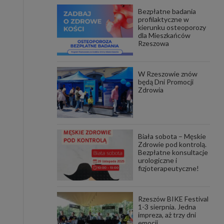
Bezpłatne badania
awniona
profilaktyczne w
 wygody
kierunku osteoporozy
omocji
dla Mieszkańców
tronach
Rzeszowa
. Takie
ch. Aby
 i ich
W Rzeszowie znów
 przez
będą Dni Promocji
pozbawi
Zdrowia
owolnym
ielenia
godę, w
 okres
Biała sobota – Męskie
ku, gdy
Zdrowie pod kontrolą.
 Ciebie
Bezpłatne konsultacje
urologiczne i
fizjoterapeutyczne!
encjom
danych
łasnych
Rzeszów BIKE Festival
1-3 sierpnia. Jedna
impreza, aż trzy dni
age do
emocji