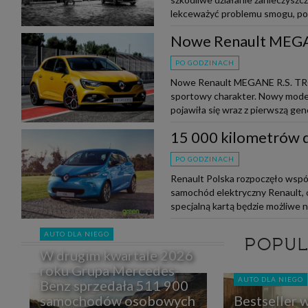
lekceważyć problemu smogu, pon
Nowe Renault MEG
PO GODZINACH
Nowe Renault MEGANE R.S. TROP
sportowy charakter. Nowy model 
pojawiła się wraz z pierwszą gene
15 000 kilometrów 
PO GODZINACH
Renault Polska rozpoczęło współ
samochód elektryczny Renault, 
specjalną kartą będzie możliwe na
AUTO DLA NIEGO
POPU
W drugim kwartale 2026
roku Grupa Mercedes-
AUTO DLA NIEGO
Benz sprzedała 511 900
samochodów osobowych
Bestseller 