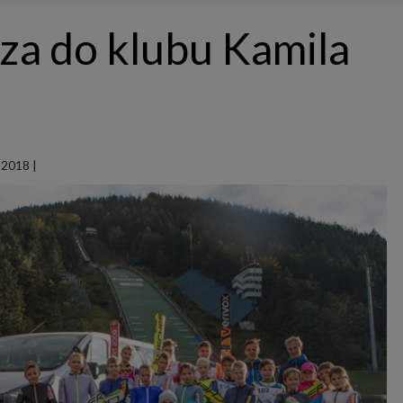
ępnianych przez siebie usług internetowych przetwarzają Twoje dane we własnych 
tingowych w oparciu o prawnie uzasadniony, wspólny interes podmiotów Grupy SAGIER. Przetwa
cza do klubu Kamila
nie wymaga dodatkowej zgody z Twojej strony, ale możesz mu się w każdej chwili sprzeciwić. O 
ujesz inaczej, dokonując stosownych zmian ustawień w Twojej przeglądarce, podmioty z Grupy
ównież instalować na Twoich urządzeniach pliki cookies i podobne oraz odczytywać informacje z
. Bliższe informacje o cookies znajdziesz w akapicie „Cookies” pod koniec tej informacji.
istrator danych osobowych
stratorami Twoich danych są podmioty z Grupy SAGIER czyli podmioty z grupy kapitałowej SA
 skład wchodzą Sagier Sp. z o.o. ul. Cegielniana 18c/3, 35-310 Rzeszów oraz Podmioty Zależne. Pon
le obowiązującego prawa, administratorami Twoich danych w ramach poszczególnych Usług mo
ż Zaufani Partnerzy, w tym klienci.
 2018
|
IOTY ZALEŻNE:
/www.biznesistyl.pl/
/poradnikbudowlany.eu/
//modnieizdrowo.pl/
/www.sagier.pl/
 wyrazisz zgodę, o którą wyżej prosimy, administratorami Twoich danych osobowych będą tak
i Partnerzy. Listę Zaufanych Partnerów możesz sprawdzić w każdym momencie na stronie naszej
p
ności
i tam też zmodyfikować lub cofnąć swoje zgody.
awa i cel przetwarzania
dane przetwarzamy w następujących celach:
li zawieramy z Tobą umowę o realizację danej usługi (np. usługi zapewniającej Ci możliwość zapozna
ym z naszych serwisów w oparciu o treść regulaminu tego serwisu), to możemy przetwarzać Twoje