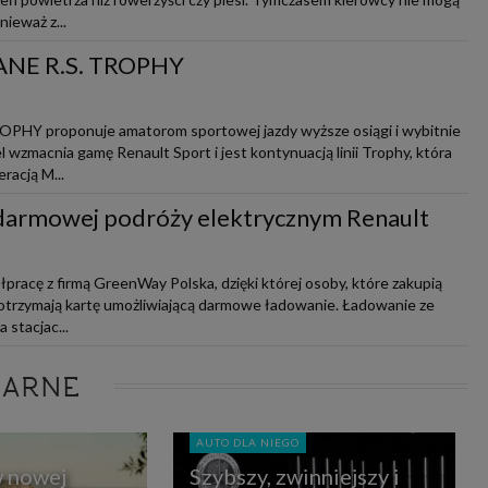
ieważ z...
ANE R.S. TROPHY
HY proponuje amatorom sportowej jazdy wyższe osiągi i wybitnie
wzmacnia gamę Renault Sport i jest kontynuacją linii Trophy, która
racją M...
darmowej podróży elektrycznym Renault
pracę z firmą GreenWay Polska, dzięki której osoby, które zakupią
otrzymają kartę umożliwiającą darmowe ładowanie. Ładowanie ze
 stacjac...
LARNE
AUTO DLA NIEGO
w nowej
Szybszy, zwinniejszy i