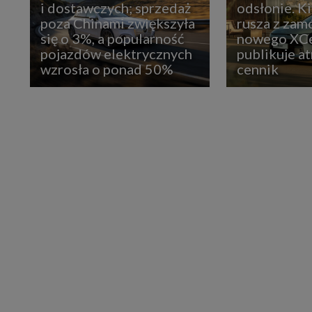
i dostawczych; sprzedaż
odsłonie. K
poza Chinami zwiększyła
rusza z zam
się o 3%, a popularność
nowego XCe
pojazdów elektrycznych
publikuje at
wzrosła o ponad 50%
cennik