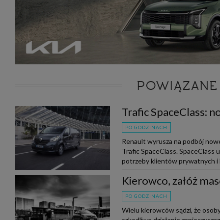
POWIĄZANE
Trafic SpaceClass: 
PO GODZINACH
Renault wyrusza na podbój nowe
Trafic SpaceClass. SpaceClass 
potrzeby klientów prywatnych i 
Kierowco, załóż mas
PO GODZINACH
Wielu kierowców sądzi, że osob
szkodliwe działanie zanieczyszc