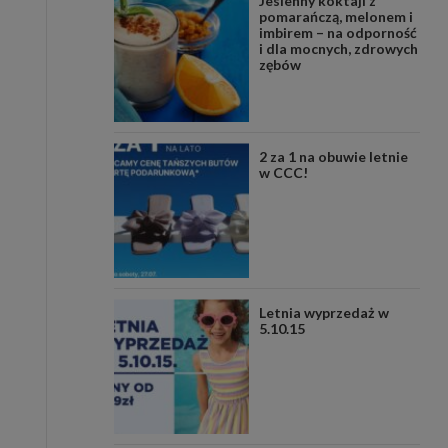
Jesienny koktajl z
pomarańczą, melonem i
imbirem – na odporność
i dla mocnych, zdrowych
zębów
2 za 1 na obuwie letnie
w CCC!
Letnia wyprzedaż w
5.10.15