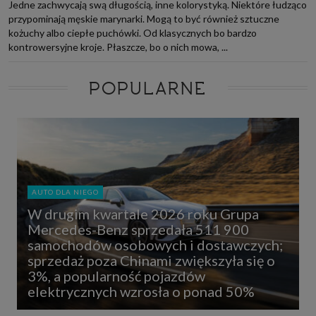
Jedne zachwycają swą długością, inne kolorystyką. Niektóre łudząco
przypominają męskie marynarki. Mogą to być również sztuczne
kożuchy albo ciepłe puchówki. Od klasycznych bo bardzo
kontrowersyjne kroje. Płaszcze, bo o nich mowa, ...
POPULARNE
AUTO DLA NIEGO
W drugim kwartale 2026 roku Grupa
Mercedes-Benz sprzedała 511 900
samochodów osobowych i dostawczych;
sprzedaż poza Chinami zwiększyła się o
3%, a popularność pojazdów
elektrycznych wzrosła o ponad 50%