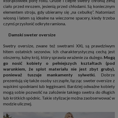
którąkolwiek porę roku. Grube i ciepłe swetry chronią zimą
internetowymi. Udzielenie takiej zgody jest dobrowolne, nie musisz jej
ciało przed mrozem, jesienią przed chłodami. Są koniecznym
udzielać, nie pozbawi Cię to dostępu do naszych usług. Masz również
możliwość ograniczenia zakresu lub zmiany zgody w dowolnym
elementem stroju, gdy ubieramy się „na cebulkę”. Natomiast
momencie.
wiosną i latem są idealne na wieczorne spacery, kiedy trzeba
Twoje dane przetwarzane będą do czasu istnienia podstawy do ich
czymś przysłonić odkryte ramiona.
przetwarzania, czyli w przypadku udzielenia zgody do momentu jej
cofnięcia, ograniczenia lub innych działań z Twojej strony ograniczających
tę zgodę, w przypadku niezbędności danych do wykonania umowy, przez
Damski sweter oversize
czas jej wykonywania i ewentualnie okres przedawnienia roszczeń z niej
(zwykle nie więcej niż 3 lata, a maksymalnie 10 lat), a w przypadku, gdy
Swetry oversize, zwane też swetrami XXL są prawdziwym
podstawą przetwarzania danych jest uzasadniony interes administratora,
do czasu zgłoszenia przez Ciebie skutecznego sprzeciwu.
hitem ostatnich sezonów. Ich charakterystyczną cechą jest
Przekazywanie danych
obszerny, luźny krój, który sprawia wrażenie za dużego.
Mogą
Administratorzy danych mogą powierzać Twoje dane podwykonawcom IT,
go nosić kobiety o pełniejszych kształtach (pod
księgowym, agencjom marketingowym etc. Zrobią to jedynie na
warunkiem, że splot materiału nie jest zbyt gruby),
podstawie umowy o powierzenie przetwarzania danych zobowiązującej
taki podmiot do odpowiedniego zabezpieczenia danych i niekorzystania z
ponieważ tuszuje mankamenty sylwetki.
Dobrze
nich do własnych celów.
prezentują się także osoby szczupłe, łącząc sweter oversize z
Cookies
wąskimi spodniami lub legginsami. Bardziej odważne kobiety
Na naszych stronach używamy znaczników internetowych takich jak pliki
mogą sobie pozwolić na założenie takiego swetra do długich
np. cookie lub local storage do zbierania i przetwarzania danych
osobowych w celu personalizowania treści i reklam oraz analizowania
lub krótkich spódnic. Takie stylizacje można zaobserwować w
ruchu na stronach, aplikacjach i w Internecie. W ten sposób technologię tę
modzie ulicznej.
wykorzystują również podmioty z Grupy SAGIER oraz nasi Zaufani
Partnerzy, którzy także chcą dopasowywać reklamy do Twoich preferencji.
Cookies to dane informatyczne zapisywane w plikach i przechowywane na
Twoim urządzeniu końcowym (tj. twój komputer, tablet, smartphone itp.),