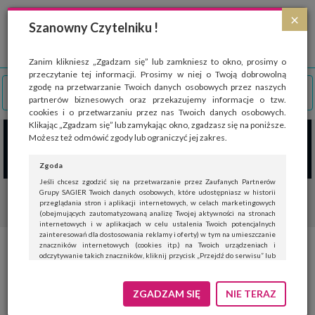
Strona wykorzystuje pliki cookies, które służą głównie do celów statystycznych.
×
Wyrażając zgodę na używanie 'cookies', zezwalasz na zapisanie ich w pamięci
Szanowny Czytelniku !
przeglądarki. Przejdź do
polityki cookies
.
ROZUMIEM
Zanim klikniesz „Zgadzam się” lub zamkniesz to okno, prosimy o
przeczytanie tej informacji. Prosimy w niej o Twoją dobrowolną
zgodę na przetwarzanie Twoich danych osobowych przez naszych
partnerów biznesowych oraz przekazujemy informacje o tzw.
cookies i o przetwarzaniu przez nas Twoich danych osobowych.
Klikając „Zgadzam się” lub zamykając okno, zgadzasz się na poniższe.
Możesz też odmówić zgody lub ograniczyć jej zakres.
Zgoda
Jeśli chcesz zgodzić się na przetwarzanie przez Zaufanych Partnerów
Grupy SAGIER Twoich danych osobowych, które udostępniasz w historii
przeglądania stron i aplikacji internetowych, w celach marketingowych
(obejmujących zautomatyzowaną analizę Twojej aktywności na stronach
internetowych i w aplikacjach w celu ustalenia Twoich potencjalnych
zainteresowań dla dostosowania reklamy i oferty) w tym na umieszczanie
znaczników internetowych (cookies itp.) na Twoich urządzeniach i
Swetry damskie idealne na
odczytywanie takich znaczników, kliknij przycisk „Przejdź do serwisu” lub
zamknij to okno.
każdą okazję
Jeśli nie chcesz wyrazić zgody, kliknij „Nie teraz”.
ZGADZAM SIĘ
NIE TERAZ
Wyrażenie zgody jest dobrowolne. Możesz edytować zakres zgody, w tym
wycofać ją całkowicie, przechodząc na naszą stronę
polityki prywatności
.