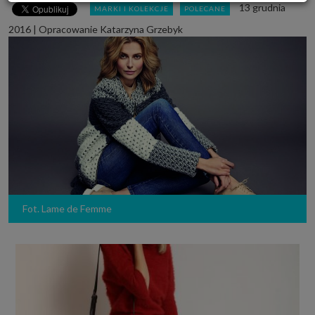
13 grudnia
MARKI I KOLEKCJE
POLECANE
Powyższa zgoda dotyczy przetwarzania Twoich danych osobowych w celach
marketingowych Zaufanych Partnerów. Zaufani Partnerzy to firmy z
2016
|
Opracowanie Katarzyna Grzebyk
obszaru e-commerce i reklamodawcy oraz działające w ich imieniu domy
mediowe i podobne organizacje, z którymi Grupa SAGIER współpracuje.
Podmioty z Grupy SAGIER w ramach udostępnianych przez siebie usług
internetowych przetwarzają Twoje dane we własnych celach
marketingowych w oparciu o prawnie uzasadniony, wspólny interes
podmiotów Grupy SAGIER. Przetwarzanie takie nie wymaga dodatkowej
zgody z Twojej strony, ale możesz mu się w każdej chwili sprzeciwić. O ile
nie zdecydujesz inaczej, dokonując stosownych zmian ustawień w Twojej
przeglądarce, podmioty z Grupy SAGIER będą również instalować na
Twoich urządzeniach pliki cookies i podobne oraz odczytywać informacje z
takich plików. Bliższe informacje o cookies znajdziesz w akapicie
„Cookies” pod koniec tej informacji.
Administrator danych osobowych
Administratorami Twoich danych są podmioty z Grupy SAGIER czyli
podmioty z grupy kapitałowej SAGIER, w której skład wchodzą Sagier Sp. z
o.o. ul. Cegielniana 18c/3, 35-310 Rzeszów oraz Podmioty Zależne.
Fot. Lame de Femme
Ponadto, w świetle obowiązującego prawa, administratorami Twoich
danych w ramach poszczególnych Usług mogą być również Zaufani
Partnerzy, w tym klienci.
PODMIIOTY ZALEŻNE:
http://www.biznesistyl.pl/
http://poradnikbudowlany.eu/
https://modnieizdrowo.pl/