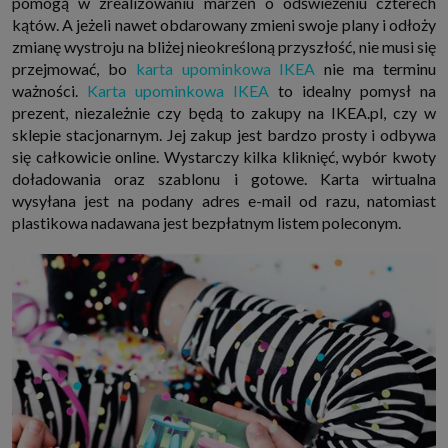
pomogą w zrealizowaniu marzeń o odświeżeniu czterech
które przeglądarka wysyła do serwera przy każdorazowym wejściu na
kątów. A jeżeli nawet obdarowany zmieni swoje plany i odłoży
stronę z tego urządzenia, podczas gdy odwiedzasz strony w Internecie.
Szczegółową informację na temat plików cookie i ich funkcjonowania
zmianę wystroju na bliżej nieokreśloną przyszłość, nie musi się
znajdziesz
pod tym linkiem
. Pod tym linkiem znajdziesz także informację
przejmować, bo
karta upominkowa IKEA
nie ma terminu
o tym jak zmienić ustawienia przeglądarki, aby ograniczyć lub wyłączyć
funkcjonowanie plików cookies itp. oraz jak usunąć takie pliki z Twojego
ważności.
Karta upominkowa IKEA
to idealny pomysł na
urządzenia.
prezent, niezależnie czy będą to zakupy na IKEA.pl, czy w
Twoje uprawnienia
sklepie stacjonarnym. Jej zakup jest bardzo prosty i odbywa
Przysługują Ci następujące uprawnienia wobec Twoich danych i ich
się całkowicie online. Wystarczy kilka kliknięć, wybór kwoty
przetwarzania przez nas, inne podmioty z Grupy SAGIER i Zaufanych
doładowania oraz szablonu i gotowe. Karta wirtualna
Partnerów:
wysyłana jest na podany adres e-mail od razu, natomiast
1. Jeśli udzieliłeś zgody na przetwarzanie danych możesz ją w każdej
chwili wycofać (cofnięcie zgody oczywiście nie uchyli zgodności z prawem
plastikowa nadawana jest bezpłatnym listem poleconym.
przetwarzania już dokonanego na jej podstawie);
2. Masz również prawo żądania dostępu do Twoich danych osobowych, ich
sprostowania, usunięcia lub ograniczenia przetwarzania, prawo do
przeniesienia danych, wyrażenia sprzeciwu wobec przetwarzania danych
oraz prawo do wniesienia skargi do organu nadzorczego, którym w Polsce
jest Prezes Urzędu Ochrony Danych Osobowych.
Pod tym adresem
znajdziesz dodatkowe informacje dotyczące przetwarzania danych i
Twoich uprawnień.