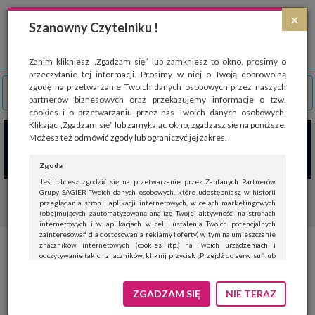
Strona wykorzystuje pliki cookies, które służą głównie do celów statystycznych.
×
Wyrażając zgodę na używanie 'cookies', zezwalasz na zapisanie ich w pamięci
Szanowny Czytelniku !
przeglądarki. Przejdź do
polityki cookies
.
ROZUMIEM
Zanim klikniesz „Zgadzam się” lub zamkniesz to okno, prosimy o
przeczytanie tej informacji. Prosimy w niej o Twoją dobrowolną
zgodę na przetwarzanie Twoich danych osobowych przez naszych
partnerów biznesowych oraz przekazujemy informacje o tzw.
cookies i o przetwarzaniu przez nas Twoich danych osobowych.
Klikając „Zgadzam się” lub zamykając okno, zgadzasz się na poniższe.
Możesz też odmówić zgody lub ograniczyć jej zakres.
Zgoda
Jeśli chcesz zgodzić się na przetwarzanie przez Zaufanych Partnerów
Grupy SAGIER Twoich danych osobowych, które udostępniasz w historii
przeglądania stron i aplikacji internetowych, w celach marketingowych
(obejmujących zautomatyzowaną analizę Twojej aktywności na stronach
internetowych i w aplikacjach w celu ustalenia Twoich potencjalnych
zainteresowań dla dostosowania reklamy i oferty) w tym na umieszczanie
znaczników internetowych (cookies itp.) na Twoich urządzeniach i
Świąteczne prezenty od firmy to
odczytywanie takich znaczników, kliknij przycisk „Przejdź do serwisu” lub
zamknij to okno.
silne narzędzie motywacyjne.
Jeśli nie chcesz wyrazić zgody, kliknij „Nie teraz”.
ZGADZAM SIĘ
NIE TERAZ
Co kupić pracownikom?
Wyrażenie zgody jest dobrowolne. Możesz edytować zakres zgody, w tym
wycofać ją całkowicie, przechodząc na naszą stronę
polityki prywatności
.