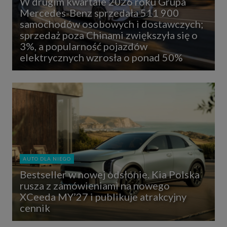
W drugim kwartale 2026 roku Grupa
Mercedes-Benz sprzedała 511 900
samochodów osobowych i dostawczych;
sprzedaż poza Chinami zwiększyła się o
3%, a popularność pojazdów
elektrycznych wzrosła o ponad 50%
AUTO DLA NIEGO
Bestseller w nowej odsłonie. Kia Polska
rusza z zamówieniami na nowego
XCeeda MY’27 i publikuje atrakcyjny
cennik