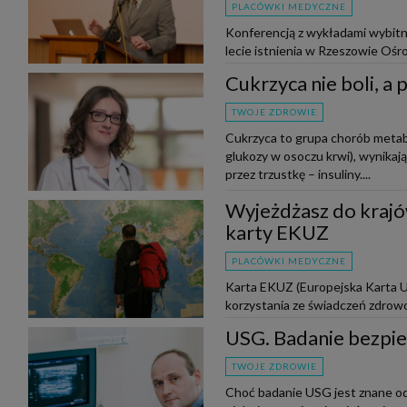
PLACÓWKI MEDYCZNE
Konferencją z wykładami wybitny
lecie istnienia w Rzeszowie Ośr
odbyło się w sobotę, 21 maja w ..
Cukrzyca nie boli, a
TWOJE ZDROWIE
Cukrzyca to grupa chorób metab
glukozy w osoczu krwi), wynikaj
przez trzustkę – insuliny....
Wyjeżdżasz do krajów
karty EKUZ
PLACÓWKI MEDYCZNE
Karta EKUZ (Europejska Karta 
korzystania ze świadczeń zdrowo
Europejskiej, a także w krajach E
USG. Badanie bezpie
TWOJE ZDROWIE
Choć badanie USG jest znane od 