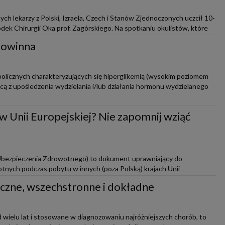
ch lekarzy z Polski, Izraela, Czech i Stanów Zjednoczonych uczcił 10-
odek Chirurgii Oka prof. Zagórskiego. Na spotkaniu okulistów, które
.
 powinna
olicznych charakteryzujących się hiperglikemią (wysokim poziomem
ącą z upośledzenia wydzielania i/lub działania hormonu wydzielanego
 Unii Europejskiej? Nie zapomnij wziąć
Ubezpieczenia Zdrowotnego) to dokument uprawniający do
tnych podczas pobytu w innych (poza Polską) krajach Unii
FTA (Szwajcaria, Liechten...
czne, wszechstronne i dokładne
wielu lat i stosowane w diagnozowaniu najróżniejszych chorób, to