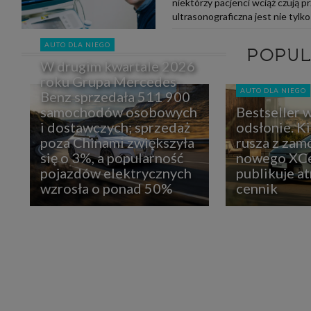
niektórzy pacjenci wciąż czują 
ultrasonograficzna jest nie tylk
AUTO DLA NIEGO
POPU
W drugim kwartale 2026
roku Grupa Mercedes-
AUTO DLA NIEGO
Benz sprzedała 511 900
samochodów osobowych
Bestseller 
i dostawczych; sprzedaż
odsłonie. K
poza Chinami zwiększyła
rusza z zam
się o 3%, a popularność
nowego XCe
pojazdów elektrycznych
publikuje at
wzrosła o ponad 50%
cennik