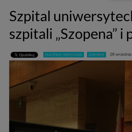
udost
marke
Szpital uniwersytec
takie 
zdecyd
będą r
plików
szpitali „Szopena” i
Admin
Admini
której
świet
równie
28 września
PLACÓWKI MEDYCZNE
ZDROWIE
PODMI
http:/
http:/
https:
http:/
Jeżeli
Zaufan
prywat
Podst
Twoje 
1. Jeś
z jedn