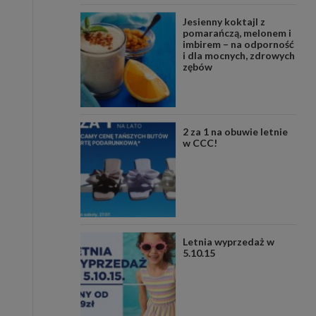
Jesienny koktajl z
pomarańczą, melonem i
imbirem – na odporność
i dla mocnych, zdrowych
zębów
2 za 1 na obuwie letnie
w CCC!
Letnia wyprzedaż w
5.10.15