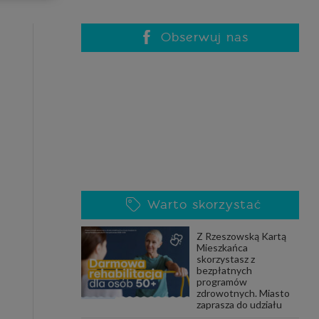
celach
rzanie
ile nie
Obserwuj nas
 SAGIER
 takich
GIER, w
adto, w
gą być
Warto skorzystać
że nasi
Z Rzeszowską Kartą
olityki
Mieszkańca
skorzystasz z
bezpłatnych
programów
zdrowotnych. Miasto
nia się
zaprasza do udziału
 dane w