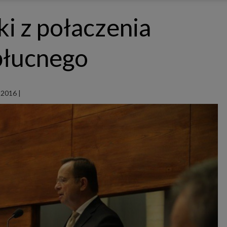
ępnianych przez siebie usług internetowych przetwarzają Twoje dane we własnych 
tingowych w oparciu o prawnie uzasadniony, wspólny interes podmiotów Grupy SAGIER. Przetwa
ki z połaczenia
nie wymaga dodatkowej zgody z Twojej strony, ale możesz mu się w każdej chwili sprzeciwić. O 
ujesz inaczej, dokonując stosownych zmian ustawień w Twojej przeglądarce, podmioty z Grupy
ównież instalować na Twoich urządzeniach pliki cookies i podobne oraz odczytywać informacje z
. Bliższe informacje o cookies znajdziesz w akapicie „Cookies” pod koniec tej informacji.
 płucnego
istrator danych osobowych
stratorami Twoich danych są podmioty z Grupy SAGIER czyli podmioty z grupy kapitałowej SA
 skład wchodzą Sagier Sp. z o.o. ul. Cegielniana 18c/3, 35-310 Rzeszów oraz Podmioty Zależne. Pon
le obowiązującego prawa, administratorami Twoich danych w ramach poszczególnych Usług mo
ż Zaufani Partnerzy, w tym klienci.
 2016
|
IOTY ZALEŻNE:
/www.biznesistyl.pl/
/poradnikbudowlany.eu/
//modnieizdrowo.pl/
/www.sagier.pl/
 wyrazisz zgodę, o którą wyżej prosimy, administratorami Twoich danych osobowych będą tak
i Partnerzy. Listę Zaufanych Partnerów możesz sprawdzić w każdym momencie na stronie naszej
p
ności
i tam też zmodyfikować lub cofnąć swoje zgody.
awa i cel przetwarzania
dane przetwarzamy w następujących celach:
li zawieramy z Tobą umowę o realizację danej usługi (np. usługi zapewniającej Ci możliwość zapozna
ym z naszych serwisów w oparciu o treść regulaminu tego serwisu), to możemy przetwarzać Twoje