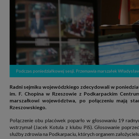
zakres
2. Zap
osoba)
użytk
własny
intern
przetw
3. Za 
móc p
przed
Ciebie
Cię to
momen
Podczas poniedziałkowej sesji. Przemawia marszałek Władysła
Twoje 
zgody 
przyp
przeda
Radni sejmiku wojewódzkiego zdecydowali w poniedział
podsta
im. F. Chopina w Rzeszowie z Podkarpackim Centrum
skutec
marszałkowi województwa, po połączeniu mają stać
Przek
Rzeszowskiego.
Admin
marke
zobowi
Połączenie obu placówek poparło w głosowaniu 19 radnych 
celów.
wstrzymał (Jacek Kotula z klubu PiS). Głosowanie poprzed
Cooki
służby zdrowia na Podkarpaciu, których organem założyciel
Na na