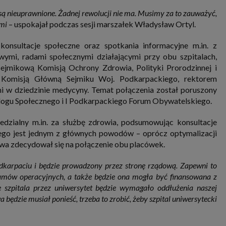
nia i przetwarzania danych osobowych w celu personalizowania treści i reklam oraz analizowania r
są nieuprawnione. Żadnej rewolucji nie ma. Musimy za to zauważyć,
ch, aplikacjach i w Internecie. W ten sposób technologię tę wykorzystują również podmioty 
 oraz nasi Zaufani Partnerzy, którzy także chcą dopasowywać reklamy do Twoich preferencji. Coo
ami
– uspokajał podczas sesji marszałek Władysław Ortyl.
nformatyczne zapisywane w plikach i przechowywane na Twoim urządzeniu końcowym (tj. twój ko
, smartphone itp.), które przeglądarka wysyła do serwera przy każdorazowym wejściu na stronę
enia, podczas gdy odwiedzasz strony w Internecie. Szczegółową informację na temat plików cooki
konsultacje społeczne oraz spotkania informacyjne m.in. z
jonowania znajdziesz
pod tym linkiem
. Pod tym linkiem znajdziesz także informację o tym jak 
mi, radami społecznymi działającymi przy obu szpitalach,
enia przeglądarki, aby ograniczyć lub wyłączyć funkcjonowanie plików cookies itp. oraz jak usuną
z Twojego urządzenia.
ejmikową Komisją Ochrony Zdrowia, Polityki Prorodzinnej i
 uprawnienia
, Komisją Główną Sejmiku Woj. Podkarpackiego, rektorem
ugują Ci następujące uprawnienia wobec Twoich danych i ich przetwarzania przez nas, inne pod
 w dziedzinie medycyny. Temat połączenia został poruszony
SAGIER i Zaufanych Partnerów:
logu Społecznego i I Podkarpackiego Forum Obywatelskiego.
li udzieliłeś zgody na przetwarzanie danych możesz ją w każdej chwili wycofać (cofnięcie zgody ocz
hyli zgodności z prawem przetwarzania już dokonanego na jej podstawie);
dzialny m.in. za służbę zdrowia, podsumowując konsultacje
sz również prawo żądania dostępu do Twoich danych osobowych, ich sprostowania, usunięc
kiego jest jednym z głównych powodów – oprócz optymalizacji
czenia przetwarzania, prawo do przeniesienia danych, wyrażenia sprzeciwu wobec przetwarzania
a zdecydował się na połączenie obu placówek.
rawo do wniesienia skargi do organu nadzorczego, którym w Polsce jest Prezes Urzędu Ochrony
wych.
Pod tym adresem
znajdziesz dodatkowe informacje dotyczące przetwarzania danych i 
nień.
odkarpaciu i będzie prowadzony przez stronę rządową. Zapewni to
ramów operacyjnych, a także będzie ona mogła być finansowana z
e szpitala przez uniwersytet będzie wymagało oddłużenia naszej
będzie musiał ponieść, trzeba to zrobić, żeby szpital uniwersytecki