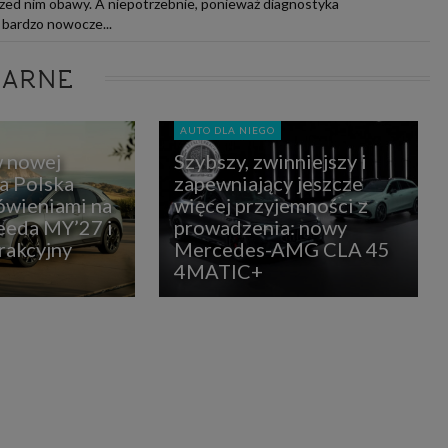
przed nim obawy. A niepotrzebnie, ponieważ diagnostyka
o bardzo nowocze...
LARNE
AUTO DLA NIEGO
w nowej
Szybszy, zwinniejszy i
ia Polska
zapewniający jeszcze
ówieniami na
więcej przyjemności z
eda MY’27 i
prowadzenia: nowy
rakcyjny
Mercedes-AMG CLA 45
4MATIC+