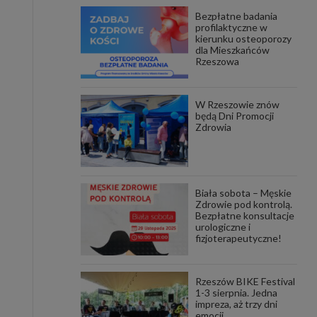
Bezpłatne badania
awniona
profilaktyczne w
 wygody
kierunku osteoporozy
omocji
dla Mieszkańców
tronach
Rzeszowa
. Takie
ch. Aby
 i ich
W Rzeszowie znów
 przez
będą Dni Promocji
pozbawi
Zdrowia
owolnym
ielenia
godę, w
 okres
Biała sobota – Męskie
ku, gdy
Zdrowie pod kontrolą.
 Ciebie
Bezpłatne konsultacje
urologiczne i
fizjoterapeutyczne!
encjom
danych
łasnych
Rzeszów BIKE Festival
1-3 sierpnia. Jedna
impreza, aż trzy dni
age do
emocji