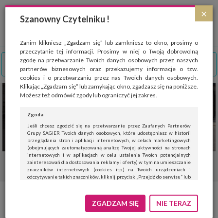
Strona wykorzystuje pliki cookies, które służą głównie do celów statystycznych.
×
Wyrażając zgodę na używanie 'cookies', zezwalasz na zapisanie ich w pamięci
Szanowny Czytelniku !
przeglądarki. Przejdź do
polityki cookies
.
ROZUMIEM
Zanim klikniesz „Zgadzam się” lub zamkniesz to okno, prosimy o
przeczytanie tej informacji. Prosimy w niej o Twoją dobrowolną
zgodę na przetwarzanie Twoich danych osobowych przez naszych
partnerów biznesowych oraz przekazujemy informacje o tzw.
cookies i o przetwarzaniu przez nas Twoich danych osobowych.
Klikając „Zgadzam się” lub zamykając okno, zgadzasz się na poniższe.
Możesz też odmówić zgody lub ograniczyć jej zakres.
Zgoda
Jeśli chcesz zgodzić się na przetwarzanie przez Zaufanych Partnerów
Grupy SAGIER Twoich danych osobowych, które udostępniasz w historii
przeglądania stron i aplikacji internetowych, w celach marketingowych
(obejmujących zautomatyzowaną analizę Twojej aktywności na stronach
internetowych i w aplikacjach w celu ustalenia Twoich potencjalnych
zainteresowań dla dostosowania reklamy i oferty) w tym na umieszczanie
znaczników internetowych (cookies itp.) na Twoich urządzeniach i
odczytywanie takich znaczników, kliknij przycisk „Przejdź do serwisu” lub
zamknij to okno.
Jeśli nie chcesz wyrazić zgody, kliknij „Nie teraz”.
Te nietypowe znaleziska z
ZGADZAM SIĘ
NIE TERAZ
Wyrażenie zgody jest dobrowolne. Możesz edytować zakres zgody, w tym
wycofać ją całkowicie, przechodząc na naszą stronę
polityki prywatności
.