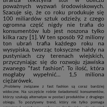
http://www.sagier.pl/
poważnych wyzwań środowiskowych.
Jeżeli wyrazisz zgodę, o którą wyżej prosimy, administratorami Twoich
Szacuje się, że co roku produkuje się
danych osobowych będą także nasi Zaufani Partnerzy. Listę Zaufanych
100 miliardów sztuk odzieży, z czego
Partnerów możesz sprawdzić w każdym momencie na stronie naszej
polityki prywatności
i tam też zmodyfikować lub cofnąć swoje zgody.
ogromna część nigdy nie trafia do
Podstawa i cel przetwarzania
konsumentów lub jest noszona tylko
Twoje dane przetwarzamy w następujących celach:
kilka razy [1]. W ten sposób 92 miliony
1. Jeśli zawieramy z Tobą umowę o realizację danej usługi (np. usługi
zapewniającej Ci możliwość zapoznania się z jednym z naszych serwisów
ton ubrań trafia każdego roku na
w oparciu o treść regulaminu tego serwisu), to możemy przetwarzać
wysypiska, tworząc toksyczne hałdy na
Twoje dane w zakresie niezbędnym do realizacji tej umowy.
pustyniach czy terenach wiejskich,
2. Zapewnianie bezpieczeństwa usługi (np. sprawdzenie, czy do Twojego
konta nie loguje się nieuprawniona osoba), dokonanie pomiarów
przyczyniając się do rozwoju zjawiska
statystycznych, ulepszanie naszych usług i dopasowanie ich do potrzeb i
wygody użytkowników (np. personalizowanie treści w usługach), jak
zwanego “fast fashion”. To ilość, która
również prowadzenie marketingu i promocji własnych usług (np. jeśli
interesujesz się motoryzacją i oglądasz artykuły w biznesistyl.pl lub na
mogłaby wypełnić… 1,5 miliona
innych stronach internetowych, to możemy Ci wyświetlić reklamę
ciężarówek.
dotyczącą artykułu w serwisie biznesistyl.pl/automoto. Takie
przetwarzanie danych to realizacja naszych prawnie uzasadnionych
„Problemy związane z fast fashion są coraz bardziej
interesów.
widoczne. Na szczęście rośnie świadomość konsumentów,
3. Za Twoją zgodą usługi marketingowe dostarczą Ci nasi Zaufani
Partnerzy oraz my dla podmiotów trzecich. Aby móc pokazać interesujące
którzy szukają alternatyw w postaci produktów z drugiego
Cię reklamy (np. produktu, którego możesz potrzebować) reklamodawcy i
obiegu. To pozytywny trend, który nie tylko pomaga
ich przedstawiciele chcieliby mieć możliwość przetwarzania Twoich
danych związanych z odwiedzanymi przez Ciebie stronami