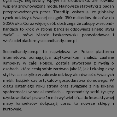
ograniczyć negatywny wpływ na środowisko, ale również
internetowymi. Udzielenie takiej zgody jest dobrowolne, nie musisz jej
wspiera zrównoważoną modę. Najnowsze statystyki z badań
udzielać, nie pozbawi Cię to dostępu do naszych usług. Masz również
przeprowadzonych przez ThredUp wskazują, że globalny
możliwość ograniczenia zakresu lub zmiany zgody w dowolnym
momencie.
rynek odzieży używanej osiągnie 350 miliardów dolarów do
Twoje dane przetwarzane będą do czasu istnienia podstawy do ich
2030 roku. Coraz więcej osób dostrzega, że zakupy w second-
przetwarzania, czyli w przypadku udzielenia zgody do momentu jej
handach to krok w stronę bardziej odpowiedzialnego stylu
cofnięcia, ograniczenia lub innych działań z Twojej strony ograniczających
tę zgodę, w przypadku niezbędności danych do wykonania umowy, przez
życia” – mówi Marcin Łaskarzewski, pomysłodawca i
czas jej wykonywania i ewentualnie okres przedawnienia roszczeń z niej
właściciel platformy secondhandy.com.pl.
(zwykle nie więcej niż 3 lata, a maksymalnie 10 lat), a w przypadku, gdy
podstawą przetwarzania danych jest uzasadniony interes administratora,
do czasu zgłoszenia przez Ciebie skutecznego sprzeciwu.
Secondhandy.com.pl to największa w Polsce platforma
Przekazywanie danych
internetowa, pomagająca użytkownikom znaleźć zaufane
Administratorzy danych mogą powierzać Twoje dane podwykonawcom IT,
lumpeksy w całej Polsce. Została stworzona z myślą o
księgowym, agencjom marketingowym etc. Zrobią to jedynie na
osobach, które cenią sobie zarówno jakość, jak i ekologiczny
podstawie umowy o powierzenie przetwarzania danych zobowiązującej
taki podmiot do odpowiedniego zabezpieczenia danych i niekorzystania z
styl życia, nie tylko w zakresie odzieży, ale również używanych
nich do własnych celów.
mebli, książek czy artykułów gospodarstwa domowego. W
Cookies
ciągu ostatniego roku strona oraz związane z nią lokalne
Na naszych stronach używamy znaczników internetowych takich jak pliki
społeczności w social mediach – zgromadziły setki tysięcy
np. cookie lub local storage do zbierania i przetwarzania danych
osobowych w celu personalizowania treści i reklam oraz analizowania
użytkowników i prawie 16 mln wyświetleń, a do interaktywnej
ruchu na stronach, aplikacjach i w Internecie. W ten sposób technologię tę
mapy lumpeksów dołączają coraz to nowsze sklepy i
wykorzystują również podmioty z Grupy SAGIER oraz nasi Zaufani
hurtownie.
Partnerzy, którzy także chcą dopasowywać reklamy do Twoich preferencji.
Cookies to dane informatyczne zapisywane w plikach i przechowywane na
Twoim urządzeniu końcowym (tj. twój komputer, tablet, smartphone itp.),