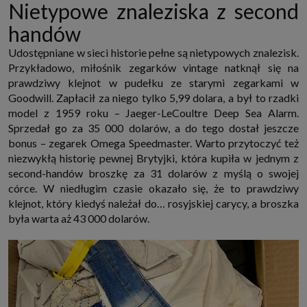
Nietypowe znaleziska z second
które przeglądarka wysyła do serwera przy każdorazowym wejściu na
stronę z tego urządzenia, podczas gdy odwiedzasz strony w Internecie.
handów
Szczegółową informację na temat plików cookie i ich funkcjonowania
znajdziesz
pod tym linkiem
. Pod tym linkiem znajdziesz także informację
o tym jak zmienić ustawienia przeglądarki, aby ograniczyć lub wyłączyć
Udostępniane w sieci historie pełne są nietypowych znalezisk.
funkcjonowanie plików cookies itp. oraz jak usunąć takie pliki z Twojego
Przykładowo, miłośnik zegarków vintage natknął się na
urządzenia.
prawdziwy klejnot w pudełku ze starymi zegarkami w
Twoje uprawnienia
Goodwill. Zapłacił za niego tylko 5,99 dolara, a był to rzadki
Przysługują Ci następujące uprawnienia wobec Twoich danych i ich
model z 1959 roku – Jaeger-LeCoultre Deep Sea Alarm.
przetwarzania przez nas, inne podmioty z Grupy SAGIER i Zaufanych
Partnerów:
Sprzedał go za 35 000 dolarów, a do tego dostał jeszcze
1. Jeśli udzieliłeś zgody na przetwarzanie danych możesz ją w każdej
bonus – zegarek Omega Speedmaster. Warto przytoczyć też
chwili wycofać (cofnięcie zgody oczywiście nie uchyli zgodności z prawem
niezwykłą historię pewnej Brytyjki, która kupiła w jednym z
przetwarzania już dokonanego na jej podstawie);
second-handów broszkę za 31 dolarów z myślą o swojej
2. Masz również prawo żądania dostępu do Twoich danych osobowych, ich
córce. W niedługim czasie okazało się, że to prawdziwy
sprostowania, usunięcia lub ograniczenia przetwarzania, prawo do
przeniesienia danych, wyrażenia sprzeciwu wobec przetwarzania danych
klejnot, który kiedyś należał do… rosyjskiej carycy, a broszka
oraz prawo do wniesienia skargi do organu nadzorczego, którym w Polsce
była warta aż 43 000 dolarów.
jest Prezes Urzędu Ochrony Danych Osobowych.
Pod tym adresem
znajdziesz dodatkowe informacje dotyczące przetwarzania danych i
Twoich uprawnień.