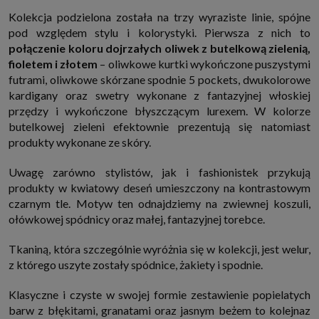
Kolekcja podzielona została na trzy wyraziste linie, spójne
pod względem stylu i kolorystyki. Pierwsza z nich to
połączenie koloru dojrzałych oliwek z butelkową zielenią,
fioletem i złotem
– oliwkowe kurtki wykończone puszystymi
futrami, oliwkowe skórzane spodnie 5 pockets, dwukolorowe
kardigany oraz swetry wykonane z fantazyjnej włoskiej
przędzy i wykończone błyszczącym lurexem. W kolorze
butelkowej zieleni efektownie prezentują się natomiast
produkty wykonane ze skóry.
Uwagę zarówno stylistów, jak i fashionistek przykują
produkty w kwiatowy deseń umieszczony na kontrastowym
czarnym tle. Motyw ten odnajdziemy na zwiewnej koszuli,
ołówkowej spódnicy oraz małej, fantazyjnej torebce.
Tkaniną, która szczególnie wyróżnia się w kolekcji, jest welur,
z którego uszyte zostały spódnice, żakiety i spodnie.
Klasyczne i czyste w swojej formie zestawienie popielatych
barw z błękitami, granatami oraz jasnym beżem to kolejnaz