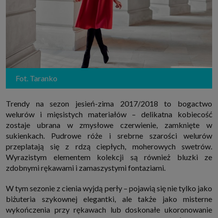
Fot. Taranko
Trendy na sezon jesień-zima 2017/2018 to bogactwo
welurów i mięsistych materiałów – delikatna kobiecość
zostaje ubrana w zmysłowe czerwienie, zamknięte w
sukienkach. Pudrowe róże i srebrne szarości welurów
przeplatają się z rdzą ciepłych, moherowych swetrów.
Wyrazistym elementem kolekcji są również bluzki ze
zdobnymi rękawami i zamaszystymi fontaziami.
W tym sezonie z cienia wyjdą perły – pojawią się nie tylko jako
biżuteria szykownej elegantki, ale także jako misterne
wykończenia przy rękawach lub doskonałe ukoronowanie