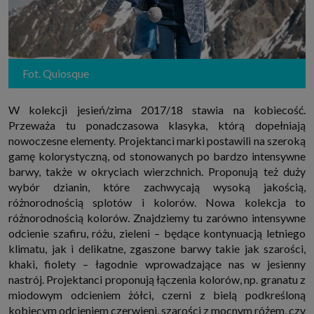
internetowymi. Udzielenie takiej zgody jest dobrowolne, nie musisz jej
udzielać, nie pozbawi Cię to dostępu do naszych usług. Masz również
możliwość ograniczenia zakresu lub zmiany zgody w dowolnym
momencie.
Twoje dane przetwarzane będą do czasu istnienia podstawy do ich
przetwarzania, czyli w przypadku udzielenia zgody do momentu jej
Fot. Quiosque
cofnięcia, ograniczenia lub innych działań z Twojej strony ograniczających
tę zgodę, w przypadku niezbędności danych do wykonania umowy, przez
czas jej wykonywania i ewentualnie okres przedawnienia roszczeń z niej
W kolekcji jesień/zima 2017/18 stawia na kobiecość.
(zwykle nie więcej niż 3 lata, a maksymalnie 10 lat), a w przypadku, gdy
podstawą przetwarzania danych jest uzasadniony interes administratora,
Przeważa tu ponadczasowa klasyka, którą dopełniają
do czasu zgłoszenia przez Ciebie skutecznego sprzeciwu.
nowoczesne elementy. Projektanci marki postawili na szeroką
Przekazywanie danych
gamę kolorystyczną, od stonowanych po bardzo intensywne
Administratorzy danych mogą powierzać Twoje dane podwykonawcom IT,
barwy, także w okryciach wierzchnich. Proponują też duży
księgowym, agencjom marketingowym etc. Zrobią to jedynie na
podstawie umowy o powierzenie przetwarzania danych zobowiązującej
wybór dzianin, które zachwycają wysoką jakością,
taki podmiot do odpowiedniego zabezpieczenia danych i niekorzystania z
różnorodnością splotów i kolorów. Nowa kolekcja to
nich do własnych celów.
różnorodnością kolorów. Znajdziemy tu zarówno intensywne
Cookies
odcienie szafiru, różu, zieleni – będące kontynuacją letniego
Na naszych stronach używamy znaczników internetowych takich jak pliki
klimatu, jak i delikatne, zgaszone barwy takie jak szarości,
np. cookie lub local storage do zbierania i przetwarzania danych
osobowych w celu personalizowania treści i reklam oraz analizowania
khaki, fiolety – łagodnie wprowadzające nas w jesienny
ruchu na stronach, aplikacjach i w Internecie. W ten sposób technologię tę
nastrój. Projektanci proponują łączenia kolorów, np. granatu z
wykorzystują również podmioty z Grupy SAGIER oraz nasi Zaufani
Partnerzy, którzy także chcą dopasowywać reklamy do Twoich preferencji.
miodowym odcieniem żółci, czerni z bielą podkreśloną
Cookies to dane informatyczne zapisywane w plikach i przechowywane na
kobiecym odcieniem czerwieni, szarości z mocnym różem, czy
Twoim urządzeniu końcowym (tj. twój komputer, tablet, smartphone itp.),