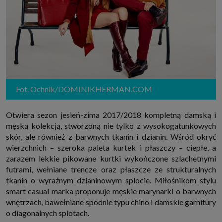
Fot. Ochnik/DOMINIKHERMAN.COM
Otwiera sezon jesień-zima 2017/2018 kompletną damską i
męską kolekcją, stworzoną nie tylko z wysokogatunkowych
skór, ale również z barwnych tkanin i dzianin. Wśród okryć
wierzchnich – szeroka paleta kurtek i płaszczy – ciepłe, a
zarazem lekkie pikowane kurtki wykończone szlachetnymi
futrami, wełniane trencze oraz płaszcze ze strukturalnych
tkanin o wyraźnym dzianinowym splocie. Miłośnikom stylu
smart casual marka proponuje męskie marynarki o barwnych
wnętrzach, bawełniane spodnie typu chino i damskie garnitury
o diagonalnych splotach.