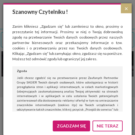
Strona wykorzystuje pliki cookies, które służą głównie do celów statystycznych.
×
Wyrażając zgodę na używanie 'cookies', zezwalasz na zapisanie ich w pamięci
Szanowny Czytelniku !
przeglądarki. Przejdź do
polityki cookies
.
ROZUMIEM
Zanim klikniesz „Zgadzam się” lub zamkniesz to okno, prosimy o
przeczytanie tej informacji. Prosimy w niej o Twoją dobrowolną
zgodę na przetwarzanie Twoich danych osobowych przez naszych
partnerów biznesowych oraz przekazujemy informacje o tzw.
cookies i o przetwarzaniu przez nas Twoich danych osobowych.
Klikając „Zgadzam się” lub zamykając okno, zgadzasz się na poniższe.
Możesz też odmówić zgody lub ograniczyć jej zakres.
Zgoda
Jeśli chcesz zgodzić się na przetwarzanie przez Zaufanych Partnerów
Grupy SAGIER Twoich danych osobowych, które udostępniasz w historii
przeglądania stron i aplikacji internetowych, w celach marketingowych
(obejmujących zautomatyzowaną analizę Twojej aktywności na stronach
internetowych i w aplikacjach w celu ustalenia Twoich potencjalnych
zainteresowań dla dostosowania reklamy i oferty) w tym na umieszczanie
znaczników internetowych (cookies itp.) na Twoich urządzeniach i
Trendy w modzie na sezon
odczytywanie takich znaczników, kliknij przycisk „Przejdź do serwisu” lub
zamknij to okno.
jesień-zima 2017/2018
Jeśli nie chcesz wyrazić zgody, kliknij „Nie teraz”.
ZGADZAM SIĘ
NIE TERAZ
Wyrażenie zgody jest dobrowolne. Możesz edytować zakres zgody, w tym
wycofać ją całkowicie, przechodząc na naszą stronę
polityki prywatności
.