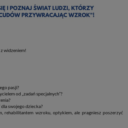
 z widzeniem!
ego pasji?
ycielem od „zadań specjalnych”?
zenia?
” dla swojego dziecka?
m, rehabilitantem wzroku, optykiem, ale pragniesz poszerzyć