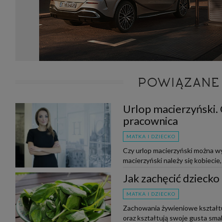
POWIĄZANE
Urlop macierzyński.
pracownica
MATKA I DZIECKO
Czy urlop macierzyński można w
macierzyński należy się kobiecie
bliźniaczej? Czy pracownica moż
Jak zachęcić dziecko
MATKA I DZIECKO
Zachowania żywieniowe kształtują
oraz kształtują swoje gusta sma