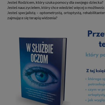
Jesteś Rodzicem, który szuka pomocy dla swojego dziecka?
zbiera
strona
Jesteś nauczycielem, który chce wiedzieć więcej o możliwościa
SAGIER
Jesteś specjalistą – optometrystą, ortoptystą, rehabilitan
dane i
tablet
zajmujące się terapią widzenia?
urządz
funkc
ustawi
pliki 
Twoje
Przysł
Grupy 
1. Jeś
nie uc
2. Ma
ograni
oraz p
Osobo
upraw