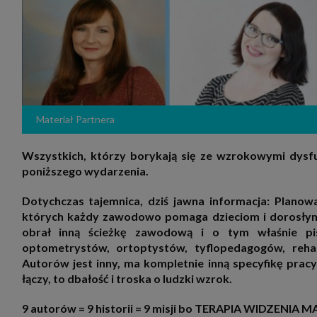
zakres
2. Zap
osoba)
użytk
własny
intern
przetw
3. Za 
móc p
przed
Materiał Partnera
Ciebie
Cię to
momen
Wszystkich, którzy borykają się ze wzrokowymi dysfu
Twoje 
poniższego wydarzenia.
zgody 
przyp
przeda
Dotychczas tajemnica, dziś jawna informacja: Planow
podsta
których każdy zawodowo pomaga dzieciom i dorosłym l
skutec
obrał inną ścieżkę zawodową i o tym właśnie pis
Przek
optometrystów, ortoptystów, tyflopedagogów, reha
Admin
marke
Autorów jest inny, ma kompletnie inną specyfikę prac
zobowi
łączy, to dbałość i troska o ludzki wzrok.
celów.
Cooki
9 autorów = 9 historii = 9 misji bo TERAPIA WIDZENIA
Na na