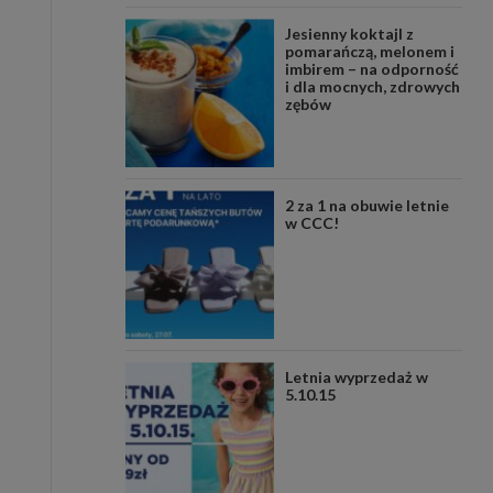
Jesienny koktajl z
pomarańczą, melonem i
imbirem – na odporność
i dla mocnych, zdrowych
zębów
2 za 1 na obuwie letnie
w CCC!
Letnia wyprzedaż w
5.10.15