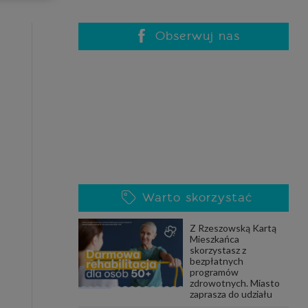
celach
rzanie
ile nie
Obserwuj nas
 SAGIER
 takich
GIER, w
adto, w
gą być
Warto skorzystać
że nasi
Z Rzeszowską Kartą
olityki
Mieszkańca
skorzystasz z
bezpłatnych
programów
zdrowotnych. Miasto
nia się
zaprasza do udziału
 dane w