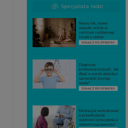
Specjalista radzi
Nowy rok, nowe
nawyki: wzrok w
centrum codziennej
troski o siebie
DOŁĄCZ DO DYSKUSJI
Diagnoza:
krótkowzroczność. Jak
dbać o wzrok dziecka i
spowolnić postęp
wady?
DOŁĄCZ DO DYSKUSJI
Można już wnioskować
o przedłużenie
ważności orzeczenia o
niepełnosprawności