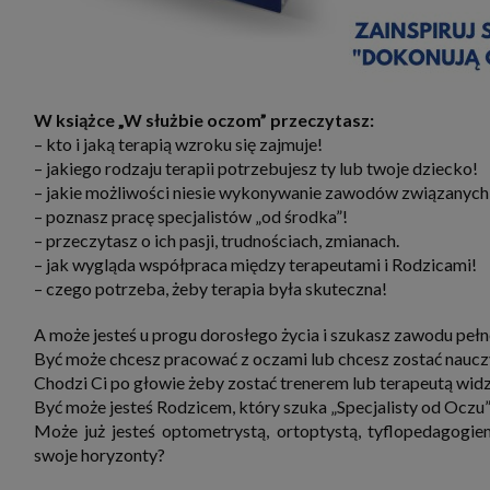
W książce „W służbie oczom” przeczytasz:
– kto i jaką terapią wzroku się zajmuje!
– jakiego rodzaju terapii potrzebujesz ty lub twoje dziecko!
– jakie możliwości niesie wykonywanie zawodów związanych
– poznasz pracę specjalistów „od środka”!
– przeczytasz o ich pasji, trudnościach, zmianach.
– jak wygląda współpraca między terapeutami i Rodzicami!
– czego potrzeba, żeby terapia była skuteczna!
A może jesteś u progu dorosłego życia i szukasz zawodu pełn
Być może chcesz pracować z oczami lub chcesz zostać naucz
Chodzi Ci po głowie żeby zostać trenerem lub terapeutą wid
Być może jesteś Rodzicem, który szuka „Specjalisty od Oczu
Może już jesteś optometrystą, ortoptystą, tyflopedagogie
swoje horyzonty?