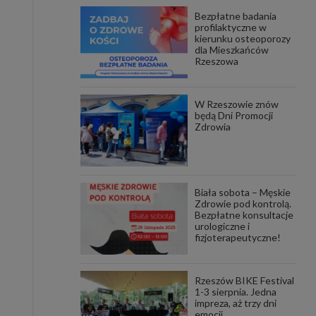
Bezpłatne badania
awniona
profilaktyczne w
 wygody
kierunku osteoporozy
omocji
dla Mieszkańców
tronach
Rzeszowa
. Takie
ch. Aby
 i ich
W Rzeszowie znów
 przez
będą Dni Promocji
pozbawi
Zdrowia
owolnym
ielenia
godę, w
 okres
Biała sobota – Męskie
ku, gdy
Zdrowie pod kontrolą.
 Ciebie
Bezpłatne konsultacje
urologiczne i
fizjoterapeutyczne!
encjom
danych
łasnych
Rzeszów BIKE Festival
1-3 sierpnia. Jedna
impreza, aż trzy dni
age do
emocji