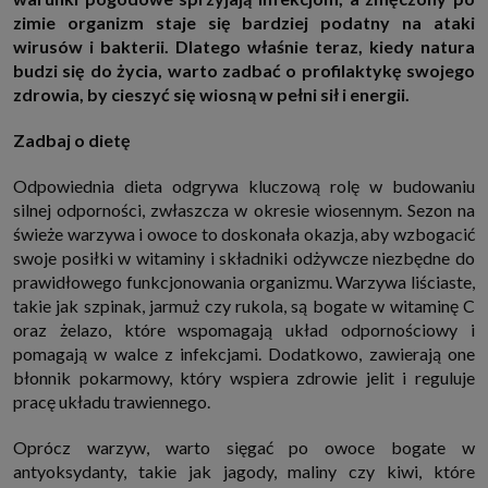
http://www.sagier.pl/
zimie organizm staje się bardziej podatny na ataki
Jeżeli wyrazisz zgodę, o którą wyżej prosimy, administratorami Twoich
wirusów i bakterii. Dlatego właśnie teraz, kiedy natura
danych osobowych będą także nasi Zaufani Partnerzy. Listę Zaufanych
budzi się do życia, warto zadbać o profilaktykę swojego
Partnerów możesz sprawdzić w każdym momencie na stronie naszej
polityki prywatności
i tam też zmodyfikować lub cofnąć swoje zgody.
zdrowia, by cieszyć się wiosną w pełni sił i energii.
Podstawa i cel przetwarzania
Zadbaj o dietę
Twoje dane przetwarzamy w następujących celach:
1. Jeśli zawieramy z Tobą umowę o realizację danej usługi (np. usługi
Odpowiednia dieta odgrywa kluczową rolę w budowaniu
zapewniającej Ci możliwość zapoznania się z jednym z naszych serwisów
w oparciu o treść regulaminu tego serwisu), to możemy przetwarzać
silnej odporności, zwłaszcza w okresie wiosennym. Sezon na
Twoje dane w zakresie niezbędnym do realizacji tej umowy.
świeże warzywa i owoce to doskonała okazja, aby wzbogacić
2. Zapewnianie bezpieczeństwa usługi (np. sprawdzenie, czy do Twojego
swoje posiłki w witaminy i składniki odżywcze niezbędne do
konta nie loguje się nieuprawniona osoba), dokonanie pomiarów
statystycznych, ulepszanie naszych usług i dopasowanie ich do potrzeb i
prawidłowego funkcjonowania organizmu. Warzywa liściaste,
wygody użytkowników (np. personalizowanie treści w usługach), jak
takie jak szpinak, jarmuż czy rukola, są bogate w witaminę C
również prowadzenie marketingu i promocji własnych usług (np. jeśli
interesujesz się motoryzacją i oglądasz artykuły w biznesistyl.pl lub na
oraz żelazo, które wspomagają układ odpornościowy i
innych stronach internetowych, to możemy Ci wyświetlić reklamę
pomagają w walce z infekcjami. Dodatkowo, zawierają one
dotyczącą artykułu w serwisie biznesistyl.pl/automoto. Takie
błonnik pokarmowy, który wspiera zdrowie jelit i reguluje
przetwarzanie danych to realizacja naszych prawnie uzasadnionych
interesów.
pracę układu trawiennego.
3. Za Twoją zgodą usługi marketingowe dostarczą Ci nasi Zaufani
Partnerzy oraz my dla podmiotów trzecich. Aby móc pokazać interesujące
Oprócz warzyw, warto sięgać po owoce bogate w
Cię reklamy (np. produktu, którego możesz potrzebować) reklamodawcy i
ich przedstawiciele chcieliby mieć możliwość przetwarzania Twoich
antyoksydanty, takie jak jagody, maliny czy kiwi, które
danych związanych z odwiedzanymi przez Ciebie stronami