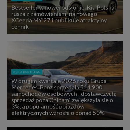
Bestseller w nowej odsłonie. Kia Polska
rusza z zamówieniami na nowego
XCeeda MY’27 i publikuje atrakcyjny
cennik
AUTO DLA NIEGO
W drugim kwartale 2026 roku Grupa
Mercedes-Benz sprzedała 511 900
samochodów osobowych i dostawczych;
sprzedaż poza Chinami zwiększyła się o
3%, a popularność pojazdów
elektrycznych wzrosła o ponad 50%