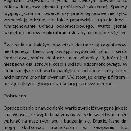
Regularna aktywność fizyczna na świeżym powietrzu to
kolejny kluczowy element profilaktyki wiosennej. Spacery,
jogging, jazda na rowerze czy prace ogrodowe nie tylko
wzmacniają mięśnie, ale także poprawiają krążenie krwi i
funkcjonowanie układu odpornościowego. Warto jednak
pamiętać o odpowiednim ubraniu się, aby uniknąć przeziębień.
Ćwiczenia na świeżym powietrzu dostarczają organizmowi
niezbędnego tlenu, poprawiając wydolność płuc i serca.
Dodatkowo, słońce dostarcza nam witaminy D, która jest
niezbędna dla zdrowia kości i układu odpornościowego. W
słoneczniejsze dni warto pamiętać o ochronie skóry przed
nadmiernym promieniowaniem UV, stosując kremy z filtrem i
nosząc nakrycia głowy oraz okulary przeciwsłoneczne.
Dobry sen
Oprócz dbania o nawodnienie, warto zwrócić uwagę na jakość
snu. Wiosna, ze względu na zmiany w cyklu świetlnym, może
wpłynąć na nasz rytm snu i budzenia się. Długie, jasne dni
mogą skutkować trudnościami w zasypianiu lub