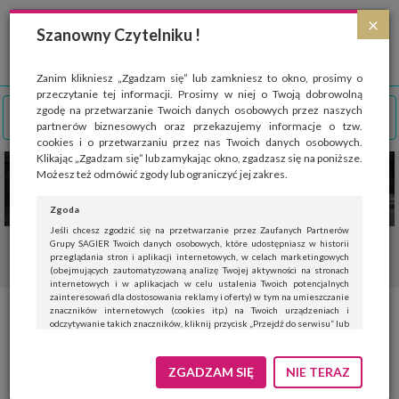
Strona wykorzystuje pliki cookies, które służą głównie do celów statystycznych.
×
Wyrażając zgodę na używanie 'cookies', zezwalasz na zapisanie ich w pamięci
Szanowny Czytelniku !
przeglądarki. Przejdź do
polityki cookies
.
ROZUMIEM
Zanim klikniesz „Zgadzam się” lub zamkniesz to okno, prosimy o
przeczytanie tej informacji. Prosimy w niej o Twoją dobrowolną
zgodę na przetwarzanie Twoich danych osobowych przez naszych
partnerów biznesowych oraz przekazujemy informacje o tzw.
cookies i o przetwarzaniu przez nas Twoich danych osobowych.
Klikając „Zgadzam się” lub zamykając okno, zgadzasz się na poniższe.
Możesz też odmówić zgody lub ograniczyć jej zakres.
Zgoda
Jeśli chcesz zgodzić się na przetwarzanie przez Zaufanych Partnerów
Grupy SAGIER Twoich danych osobowych, które udostępniasz w historii
przeglądania stron i aplikacji internetowych, w celach marketingowych
(obejmujących zautomatyzowaną analizę Twojej aktywności na stronach
internetowych i w aplikacjach w celu ustalenia Twoich potencjalnych
zainteresowań dla dostosowania reklamy i oferty) w tym na umieszczanie
znaczników internetowych (cookies itp.) na Twoich urządzeniach i
Zadbaj o siebie na wiosnę.
odczytywanie takich znaczników, kliknij przycisk „Przejdź do serwisu” lub
zamknij to okno.
Porady na zdrowszą wersję
Jeśli nie chcesz wyrazić zgody, kliknij „Nie teraz”.
ZGADZAM SIĘ
NIE TERAZ
siebie.
Wyrażenie zgody jest dobrowolne. Możesz edytować zakres zgody, w tym
wycofać ją całkowicie, przechodząc na naszą stronę
polityki prywatności
.