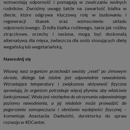
wzmacniają odporność i pomagają w zwalczaniu wolnych
internetowymi. Udzielenie takiej zgody jest dobrowolne, nie musisz jej
rodników. Zwróćmy uwagę także na zawartość białka w
udzielać, nie pozbawi Cię to dostępu do naszych usług. Masz również
możliwość ograniczenia zakresu lub zmiany zgody w dowolnym
diecie, które odgrywa kluczową rolę w budowaniu i
momencie.
regeneracji tkanek oraz wzmocnieniu układu
Twoje dane przetwarzane będą do czasu istnienia podstawy do ich
odpornościowego. Źródła białka roślinnego, takie jak rośliny
przetwarzania, czyli w przypadku udzielenia zgody do momentu jej
cofnięcia, ograniczenia lub innych działań z Twojej strony ograniczających
strączkowe, orzechy i nasiona, mogą być doskonałą
tę zgodę, w przypadku niezbędności danych do wykonania umowy, przez
alternatywą dla mięsa, zwłaszcza dla osób stosujących dietę
czas jej wykonywania i ewentualnie okres przedawnienia roszczeń z niej
(zwykle nie więcej niż 3 lata, a maksymalnie 10 lat), a w przypadku, gdy
wegańską lub wegetariańską.
podstawą przetwarzania danych jest uzasadniony interes administratora,
do czasu zgłoszenia przez Ciebie skutecznego sprzeciwu.
Nawodnij się
Przekazywanie danych
Administratorzy danych mogą powierzać Twoje dane podwykonawcom IT,
Wiosną nasz organizm przechodzi swoisty „reset” po zimowym
księgowym, agencjom marketingowym etc. Zrobią to jedynie na
podstawie umowy o powierzenie przetwarzania danych zobowiązującej
okresie, dlatego tak istotne jest odpowiednie nawodnienie.
taki podmiot do odpowiedniego zabezpieczenia danych i niekorzystania z
Wzrastające temperatury i zwiększona aktywność fizyczna
nich do własnych celów.
sprawiają, że organizm potrzebuje więcej płynów, aby właściwie
Cookies
funkcjonować. Woda jest niezbędna do utrzymania odpowiedniego
Na naszych stronach używamy znaczników internetowych takich jak pliki
poziomu nawodnienia, a jej niedobór może prowadzić do
np. cookie lub local storage do zbierania i przetwarzania danych
osobowych w celu personalizowania treści i reklam oraz analizowania
pogorszenia samopoczucia i obniżenia wydajności fizycznej –
ruchu na stronach, aplikacjach i w Internecie. W ten sposób technologię tę
komentuje Anastasiia Danhulzhi, dyrektorka do spraw
wykorzystują również podmioty z Grupy SAGIER oraz nasi Zaufani
Partnerzy, którzy także chcą dopasowywać reklamy do Twoich preferencji.
rozwoju w 4DCenter.
Cookies to dane informatyczne zapisywane w plikach i przechowywane na
Twoim urządzeniu końcowym (tj. twój komputer, tablet, smartphone itp.),