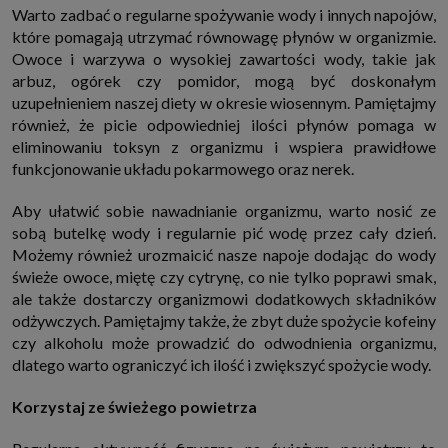
które przeglądarka wysyła do serwera przy każdorazowym wejściu na
Warto zadbać o regularne spożywanie wody i innych napojów,
stronę z tego urządzenia, podczas gdy odwiedzasz strony w Internecie.
które pomagają utrzymać równowagę płynów w organizmie.
Szczegółową informację na temat plików cookie i ich funkcjonowania
znajdziesz
pod tym linkiem
. Pod tym linkiem znajdziesz także informację
Owoce i warzywa o wysokiej zawartości wody, takie jak
o tym jak zmienić ustawienia przeglądarki, aby ograniczyć lub wyłączyć
arbuz, ogórek czy pomidor, mogą być doskonałym
funkcjonowanie plików cookies itp. oraz jak usunąć takie pliki z Twojego
uzupełnieniem naszej diety w okresie wiosennym. Pamiętajmy
urządzenia.
również, że picie odpowiedniej ilości płynów pomaga w
Twoje uprawnienia
eliminowaniu toksyn z organizmu i wspiera prawidłowe
Przysługują Ci następujące uprawnienia wobec Twoich danych i ich
przetwarzania przez nas, inne podmioty z Grupy SAGIER i Zaufanych
funkcjonowanie układu pokarmowego oraz nerek.
Partnerów:
1. Jeśli udzieliłeś zgody na przetwarzanie danych możesz ją w każdej
Aby ułatwić sobie nawadnianie organizmu, warto nosić ze
chwili wycofać (cofnięcie zgody oczywiście nie uchyli zgodności z prawem
sobą butelkę wody i regularnie pić wodę przez cały dzień.
przetwarzania już dokonanego na jej podstawie);
Możemy również urozmaicić nasze napoje dodając do wody
2. Masz również prawo żądania dostępu do Twoich danych osobowych, ich
sprostowania, usunięcia lub ograniczenia przetwarzania, prawo do
świeże owoce, miętę czy cytrynę, co nie tylko poprawi smak,
przeniesienia danych, wyrażenia sprzeciwu wobec przetwarzania danych
ale także dostarczy organizmowi dodatkowych składników
oraz prawo do wniesienia skargi do organu nadzorczego, którym w Polsce
jest Prezes Urzędu Ochrony Danych Osobowych.
Pod tym adresem
odżywczych. Pamiętajmy także, że zbyt duże spożycie kofeiny
znajdziesz dodatkowe informacje dotyczące przetwarzania danych i
czy alkoholu może prowadzić do odwodnienia organizmu,
Twoich uprawnień.
dlatego warto ograniczyć ich ilość i zwiększyć spożycie wody.
Korzystaj ze świeżego powietrza