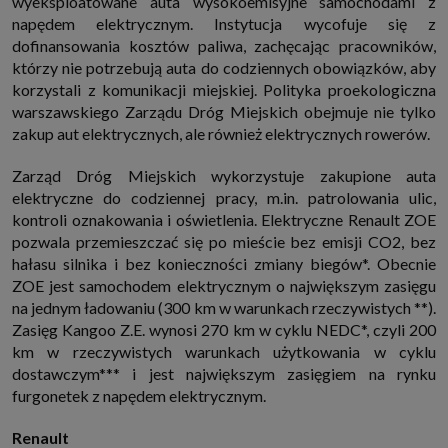
wyeksploatowane auta wysokoemisyjne samochodami z
http://www.sagier.pl/
napędem elektrycznym. Instytucja wycofuje się z
Jeżeli wyrazisz zgodę, o którą wyżej prosimy, administratorami Twoich
dofinansowania kosztów paliwa, zachęcając pracowników,
danych osobowych będą także nasi Zaufani Partnerzy. Listę Zaufanych
którzy nie potrzebują auta do codziennych obowiązków, aby
Partnerów możesz sprawdzić w każdym momencie na stronie naszej
polityki prywatności
i tam też zmodyfikować lub cofnąć swoje zgody.
korzystali z komunikacji miejskiej. Polityka proekologiczna
Podstawa i cel przetwarzania
warszawskiego Zarządu Dróg Miejskich obejmuje nie tylko
Twoje dane przetwarzamy w następujących celach:
zakup aut elektrycznych, ale również elektrycznych rowerów.
1. Jeśli zawieramy z Tobą umowę o realizację danej usługi (np. usługi
zapewniającej Ci możliwość zapoznania się z jednym z naszych serwisów
Zarząd Dróg Miejskich wykorzystuje zakupione auta
w oparciu o treść regulaminu tego serwisu), to możemy przetwarzać
elektryczne do codziennej pracy, m.in. patrolowania ulic,
Twoje dane w zakresie niezbędnym do realizacji tej umowy.
kontroli oznakowania i oświetlenia. Elektryczne Renault ZOE
2. Zapewnianie bezpieczeństwa usługi (np. sprawdzenie, czy do Twojego
pozwala przemieszczać się po mieście bez emisji CO2, bez
konta nie loguje się nieuprawniona osoba), dokonanie pomiarów
statystycznych, ulepszanie naszych usług i dopasowanie ich do potrzeb i
hałasu silnika i bez konieczności zmiany biegów*. Obecnie
wygody użytkowników (np. personalizowanie treści w usługach), jak
ZOE jest samochodem elektrycznym o największym zasięgu
również prowadzenie marketingu i promocji własnych usług (np. jeśli
interesujesz się motoryzacją i oglądasz artykuły w biznesistyl.pl lub na
na jednym ładowaniu (300 km w warunkach rzeczywistych **).
innych stronach internetowych, to możemy Ci wyświetlić reklamę
Zasięg Kangoo Z.E. wynosi 270 km w cyklu NEDC*, czyli 200
dotyczącą artykułu w serwisie biznesistyl.pl/automoto. Takie
przetwarzanie danych to realizacja naszych prawnie uzasadnionych
km w rzeczywistych warunkach użytkowania w cyklu
interesów.
dostawczym*** i jest największym zasięgiem na rynku
3. Za Twoją zgodą usługi marketingowe dostarczą Ci nasi Zaufani
furgonetek z napędem elektrycznym.
Partnerzy oraz my dla podmiotów trzecich. Aby móc pokazać interesujące
Cię reklamy (np. produktu, którego możesz potrzebować) reklamodawcy i
ich przedstawiciele chcieliby mieć możliwość przetwarzania Twoich
Renault
danych związanych z odwiedzanymi przez Ciebie stronami