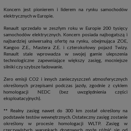
internetowymi. Udzielenie takiej zgody jest dobrowolne, nie musisz jej
udzielać, nie pozbawi Cię to dostępu do naszych usług. Masz również
Koncern jest pionierem i liderem na rynku samochodów
możliwość ograniczenia zakresu lub zmiany zgody w dowolnym
elektrycznych w Europie.
momencie.
Twoje dane przetwarzane będą do czasu istnienia podstawy do ich
Renault sprzedało w zeszłym roku w Europie 200 tysięcy
przetwarzania, czyli w przypadku udzielenia zgody do momentu jej
cofnięcia, ograniczenia lub innych działań z Twojej strony ograniczających
samochodów elektrycznych. Koncern posiada najbogatszą i
tę zgodę, w przypadku niezbędności danych do wykonania umowy, przez
najbardziej uniwersalną ofertę na rynku, obejmująca ZOE,
czas jej wykonywania i ewentualnie okres przedawnienia roszczeń z niej
(zwykle nie więcej niż 3 lata, a maksymalnie 10 lat), a w przypadku, gdy
Kangoo Z.E., Mastera Z.E. i czterokołowy pojazd Twizy.
podstawą przetwarzania danych jest uzasadniony interes administratora,
Renault stale wprowadza w swojej gamie ulepszenia
do czasu zgłoszenia przez Ciebie skutecznego sprzeciwu.
technologiczne zapewniające większy zasięg, mocniejsze
Przekazywanie danych
silniki czy szybsze ładowanie.
Administratorzy danych mogą powierzać Twoje dane podwykonawcom IT,
księgowym, agencjom marketingowym etc. Zrobią to jedynie na
podstawie umowy o powierzenie przetwarzania danych zobowiązującej
Zero emisji CO2 i innych zanieczyszczeń atmosferycznych
taki podmiot do odpowiedniego zabezpieczenia danych i niekorzystania z
określonych przepisami podczas jazdy, zgodnie z cyklem
nich do własnych celów.
homologacji NEDC (bez uwzględnienia części
Cookies
eksploatacyjnych).
Na naszych stronach używamy znaczników internetowych takich jak pliki
np. cookie lub local storage do zbierania i przetwarzania danych
osobowych w celu personalizowania treści i reklam oraz analizowania
** Realny zasięg nawet do 300 km został określony na
ruchu na stronach, aplikacjach i w Internecie. W ten sposób technologię tę
podstawie testów wewnętrznych. Ostateczny zasięg zostanie
wykorzystują również podmioty z Grupy SAGIER oraz nasi Zaufani
Partnerzy, którzy także chcą dopasowywać reklamy do Twoich preferencji.
określony w procesie homologacji WLTP. Zasięg w
Cookies to dane informatyczne zapisywane w plikach i przechowywane na
rzeczywistych warunkach drogowych może różnić się od
Twoim urządzeniu końcowym (tj. twój komputer, tablet, smartphone itp.),