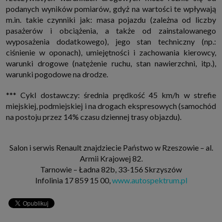
które przeglądarka wysyła do serwera przy każdorazowym wejściu na
podanych wyników pomiarów, gdyż na wartości te wpływają
stronę z tego urządzenia, podczas gdy odwiedzasz strony w Internecie.
m.in. takie czynniki jak: masa pojazdu (zależna od liczby
Szczegółową informację na temat plików cookie i ich funkcjonowania
znajdziesz
pod tym linkiem
. Pod tym linkiem znajdziesz także informację
pasażerów i obciążenia, a także od zainstalowanego
o tym jak zmienić ustawienia przeglądarki, aby ograniczyć lub wyłączyć
wyposażenia dodatkowego), jego stan techniczny (np.:
funkcjonowanie plików cookies itp. oraz jak usunąć takie pliki z Twojego
urządzenia.
ciśnienie w oponach), umiejętności i zachowania kierowcy,
Twoje uprawnienia
warunki drogowe (natężenie ruchu, stan nawierzchni, itp.),
Przysługują Ci następujące uprawnienia wobec Twoich danych i ich
warunki pogodowe na drodze.
przetwarzania przez nas, inne podmioty z Grupy SAGIER i Zaufanych
Partnerów:
*** Cykl dostawczy: średnia prędkość 45 km/h w strefie
1. Jeśli udzieliłeś zgody na przetwarzanie danych możesz ją w każdej
miejskiej, podmiejskiej i na drogach ekspresowych (samochód
chwili wycofać (cofnięcie zgody oczywiście nie uchyli zgodności z prawem
przetwarzania już dokonanego na jej podstawie);
na postoju przez 14% czasu dziennej trasy objazdu).
2. Masz również prawo żądania dostępu do Twoich danych osobowych, ich
sprostowania, usunięcia lub ograniczenia przetwarzania, prawo do
przeniesienia danych, wyrażenia sprzeciwu wobec przetwarzania danych
Salon i serwis Renault znajdziecie Państwo w Rzeszowie – al.
oraz prawo do wniesienia skargi do organu nadzorczego, którym w Polsce
jest Prezes Urzędu Ochrony Danych Osobowych.
Pod tym adresem
Armii Krajowej 82.
znajdziesz dodatkowe informacje dotyczące przetwarzania danych i
Tarnowie – Ładna 82b, 33-156 Skrzyszów
Twoich uprawnień.
Infolinia 17 859 15 00,
www.autospektrum.pl