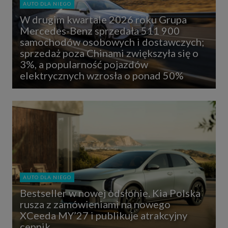
AUTO DLA NIEGO
W drugim kwartale 2026 roku Grupa
Mercedes-Benz sprzedała 511 900
samochodów osobowych i dostawczych;
sprzedaż poza Chinami zwiększyła się o
3%, a popularność pojazdów
elektrycznych wzrosła o ponad 50%
AUTO DLA NIEGO
Bestseller w nowej odsłonie. Kia Polska
rusza z zamówieniami na nowego
XCeeda MY’27 i publikuje atrakcyjny
cennik