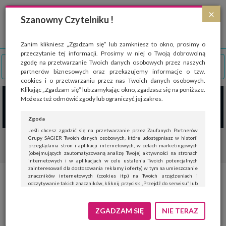
Strona wykorzystuje pliki cookies, które służą głównie do celów statystycznych.
×
Wyrażając zgodę na używanie 'cookies', zezwalasz na zapisanie ich w pamięci
Szanowny Czytelniku !
przeglądarki. Przejdź do
polityki cookies
.
ROZUMIEM
Zanim klikniesz „Zgadzam się” lub zamkniesz to okno, prosimy o
przeczytanie tej informacji. Prosimy w niej o Twoją dobrowolną
zgodę na przetwarzanie Twoich danych osobowych przez naszych
partnerów biznesowych oraz przekazujemy informacje o tzw.
cookies i o przetwarzaniu przez nas Twoich danych osobowych.
Klikając „Zgadzam się” lub zamykając okno, zgadzasz się na poniższe.
Możesz też odmówić zgody lub ograniczyć jej zakres.
Zgoda
Jeśli chcesz zgodzić się na przetwarzanie przez Zaufanych Partnerów
Grupy SAGIER Twoich danych osobowych, które udostępniasz w historii
przeglądania stron i aplikacji internetowych, w celach marketingowych
(obejmujących zautomatyzowaną analizę Twojej aktywności na stronach
internetowych i w aplikacjach w celu ustalenia Twoich potencjalnych
zainteresowań dla dostosowania reklamy i oferty) w tym na umieszczanie
znaczników internetowych (cookies itp.) na Twoich urządzeniach i
ZARZĄD DRÓG MIEJSKICH Z
odczytywanie takich znaczników, kliknij przycisk „Przejdź do serwisu” lub
zamknij to okno.
FLOTĄ 9 ELEKTRYCZNYCH
Jeśli nie chcesz wyrazić zgody, kliknij „Nie teraz”.
ZGADZAM SIĘ
NIE TERAZ
RENAULT
Wyrażenie zgody jest dobrowolne. Możesz edytować zakres zgody, w tym
wycofać ją całkowicie, przechodząc na naszą stronę
polityki prywatności
.