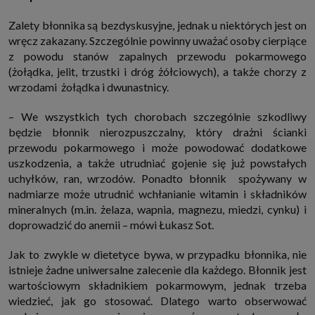
Zalety błonnika są bezdyskusyjne, jednak u niektórych jest on
wręcz zakazany. Szczególnie powinny uważać osoby cierpiące
z powodu stanów zapalnych przewodu pokarmowego
(żołądka, jelit, trzustki i dróg żółciowych), a także chorzy z
wrzodami żołądka i dwunastnicy.
– We wszystkich tych chorobach szczególnie szkodliwy
będzie błonnik nierozpuszczalny, który drażni ścianki
przewodu pokarmowego i może powodować dodatkowe
uszkodzenia, a także utrudniać gojenie się już powstałych
uchyłków, ran, wrzodów. Ponadto błonnik spożywany w
nadmiarze może utrudnić wchłanianie witamin i składników
mineralnych (m.in. żelaza, wapnia, magnezu, miedzi, cynku) i
doprowadzić do anemii – mówi Łukasz Sot.
Jak to zwykle w dietetyce bywa, w przypadku błonnika, nie
istnieje żadne uniwersalne zalecenie dla każdego. Błonnik jest
wartościowym składnikiem pokarmowym, jednak trzeba
wiedzieć, jak go stosować. Dlatego warto obserwować