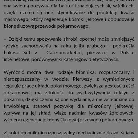
internetowymi. Udzielenie takiej zgody jest dobrowolne, nie musisz jej
ona świetną pożywką dla bakterii znajdujących się w jelitach,
udzielać, nie pozbawi Cię to dostępu do naszych usług. Masz również
dzięki czemu są one stymulowane do produkcji kwasu
możliwość ograniczenia zakresu lub zmiany zgody w dowolnym
momencie.
masłowego, który regeneruje kosmki jelitowe i odbudowuje
błonę śluzową przewodu pokarmowego.
Twoje dane przetwarzane będą do czasu istnienia podstawy do ich
przetwarzania, czyli w przypadku udzielenia zgody do momentu jej
cofnięcia, ograniczenia lub innych działań z Twojej strony ograniczających
– Dzięki temu spożywanie skrobi opornej może zmniejszyć
tę zgodę, w przypadku niezbędności danych do wykonania umowy, przez
czas jej wykonywania i ewentualnie okres przedawnienia roszczeń z niej
ryzyko zachorowania na raka jelita grubego – podkreśla
(zwykle nie więcej niż 3 lata, a maksymalnie 10 lat), a w przypadku, gdy
Łukasz Sot z Cateromarket.pl, pierwszej w Polsce
podstawą przetwarzania danych jest uzasadniony interes administratora,
do czasu zgłoszenia przez Ciebie skutecznego sprzeciwu.
internetowej porównywarki kateringów dietetycznych.
Przekazywanie danych
Wyróżnić można dwa rodzaje błonnika: rozpuszczalny i
Administratorzy danych mogą powierzać Twoje dane podwykonawcom IT,
księgowym, agencjom marketingowym etc. Zrobią to jedynie na
nierozpuszczalny w wodzie. Pierwszy z wymienionych:
podstawie umowy o powierzenie przetwarzania danych zobowiązującej
reguluje pracę układu pokarmowego, zwiększa gęstość treści
taki podmiot do odpowiedniego zabezpieczenia danych i niekorzystania z
nich do własnych celów.
pokarmowej, ma zdolność do wychwytywania toksyn z
Cookies
pokarmu, dzięki czemu są one wydalane, a nie wchłaniane do
Na naszych stronach używamy znaczników internetowych takich jak pliki
krwiobiegu, stanowi pożywkę dla mikroflory jelitowej,
np. cookie lub local storage do zbierania i przetwarzania danych
wpływa na jej skład, wiąże nadmiar kwasów żółciowych,
osobowych w celu personalizowania treści i reklam oraz analizowania
ruchu na stronach, aplikacjach i w Internecie. W ten sposób technologię tę
wspiera regenerację błony śluzowej przewodu pokarmowego.
wykorzystują również podmioty z Grupy SAGIER oraz nasi Zaufani
Partnerzy, którzy także chcą dopasowywać reklamy do Twoich preferencji.
Z kolei błonnik nierozpuszczalny mechanicznie drażni ściany
Cookies to dane informatyczne zapisywane w plikach i przechowywane na
Twoim urządzeniu końcowym (tj. twój komputer, tablet, smartphone itp.),