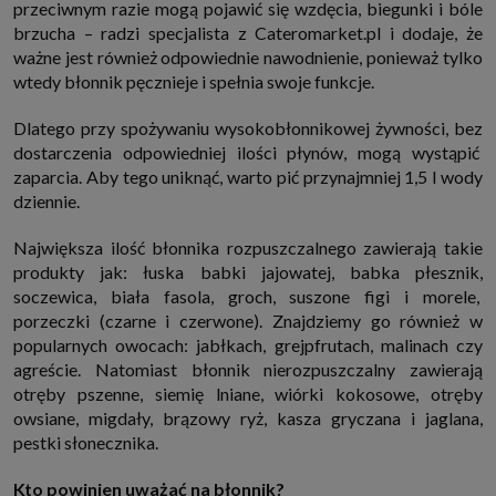
przeciwnym razie mogą pojawić się wzdęcia, biegunki i bóle
brzucha – radzi specjalista z Cateromarket.pl i dodaje, że
ważne jest również odpowiednie nawodnienie, ponieważ tylko
wtedy błonnik pęcznieje i spełnia swoje funkcje.
Dlatego przy spożywaniu wysokobłonnikowej żywności, bez
dostarczenia odpowiedniej ilości płynów, mogą wystąpić
zaparcia. Aby tego uniknąć, warto pić przynajmniej 1,5 l wody
dziennie.
Największa ilość błonnika rozpuszczalnego zawierają takie
produkty jak: łuska babki jajowatej, babka płesznik,
soczewica, biała fasola, groch, suszone figi i morele,
porzeczki (czarne i czerwone). Znajdziemy go również w
popularnych owocach: jabłkach, grejpfrutach, malinach czy
agreście. Natomiast błonnik nierozpuszczalny zawierają
otręby pszenne, siemię lniane, wiórki kokosowe, otręby
owsiane, migdały, brązowy ryż, kasza gryczana i jaglana,
pestki słonecznika.
Kto powinien uważać na błonnik?