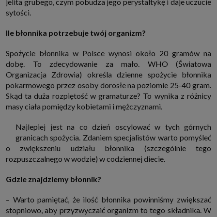
jelita grubego, czym pobudza jego perystaltykę i daje uczucie
które przeglądarka wysyła do serwera przy każdorazowym wejściu na
sytości.
stronę z tego urządzenia, podczas gdy odwiedzasz strony w Internecie.
Szczegółową informację na temat plików cookie i ich funkcjonowania
znajdziesz
pod tym linkiem
. Pod tym linkiem znajdziesz także informację
Ile błonnika potrzebuje twój organizm?
o tym jak zmienić ustawienia przeglądarki, aby ograniczyć lub wyłączyć
funkcjonowanie plików cookies itp. oraz jak usunąć takie pliki z Twojego
urządzenia.
Spożycie błonnika w Polsce wynosi około 20 gramów na
Twoje uprawnienia
dobę. To zdecydowanie za mało. WHO (Światowa
Przysługują Ci następujące uprawnienia wobec Twoich danych i ich
Organizacja Zdrowia) określa dzienne spożycie błonnika
przetwarzania przez nas, inne podmioty z Grupy SAGIER i Zaufanych
pokarmowego przez osoby dorosłe na poziomie 25-40 gram.
Partnerów:
Skąd ta duża rozpiętość w gramaturze? To wynika z różnicy
1. Jeśli udzieliłeś zgody na przetwarzanie danych możesz ją w każdej
chwili wycofać (cofnięcie zgody oczywiście nie uchyli zgodności z prawem
masy ciała pomiędzy kobietami i mężczyznami.
przetwarzania już dokonanego na jej podstawie);
2. Masz również prawo żądania dostępu do Twoich danych osobowych, ich
Najlepiej jest na co dzień oscylować w tych górnych
sprostowania, usunięcia lub ograniczenia przetwarzania, prawo do
granicach spożycia. Zdaniem specjalistów warto pomyśleć
przeniesienia danych, wyrażenia sprzeciwu wobec przetwarzania danych
oraz prawo do wniesienia skargi do organu nadzorczego, którym w Polsce
o zwiększeniu udziału błonnika (szczególnie tego
jest Prezes Urzędu Ochrony Danych Osobowych.
Pod tym adresem
rozpuszczalnego w wodzie) w codziennej diecie.
znajdziesz dodatkowe informacje dotyczące przetwarzania danych i
Twoich uprawnień.
Gdzie znajdziemy błonnik?
– Warto pamiętać, że ilość błonnika powinniśmy zwiększać
stopniowo, aby przyzwyczaić organizm to tego składnika. W