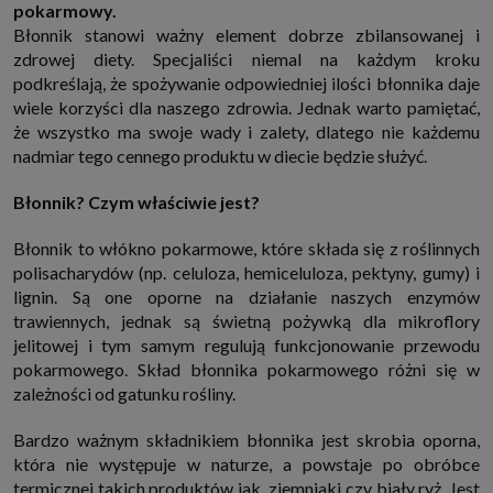
pokarmowy.
http://www.sagier.pl/
Błonnik stanowi ważny element dobrze zbilansowanej i
Jeżeli wyrazisz zgodę, o którą wyżej prosimy, administratorami Twoich
zdrowej diety. Specjaliści niemal na każdym kroku
danych osobowych będą także nasi Zaufani Partnerzy. Listę Zaufanych
Partnerów możesz sprawdzić w każdym momencie na stronie naszej
podkreślają, że spożywanie odpowiedniej ilości błonnika daje
polityki prywatności
i tam też zmodyfikować lub cofnąć swoje zgody.
wiele korzyści dla naszego zdrowia. Jednak warto pamiętać,
Podstawa i cel przetwarzania
że wszystko ma swoje wady i zalety, dlatego nie każdemu
Twoje dane przetwarzamy w następujących celach:
nadmiar tego cennego produktu w diecie będzie służyć.
1. Jeśli zawieramy z Tobą umowę o realizację danej usługi (np. usługi
zapewniającej Ci możliwość zapoznania się z jednym z naszych serwisów
Błonnik? Czym właściwie jest?
w oparciu o treść regulaminu tego serwisu), to możemy przetwarzać
Twoje dane w zakresie niezbędnym do realizacji tej umowy.
Błonnik to włókno pokarmowe, które składa się z roślinnych
2. Zapewnianie bezpieczeństwa usługi (np. sprawdzenie, czy do Twojego
konta nie loguje się nieuprawniona osoba), dokonanie pomiarów
polisacharydów (np. celuloza, hemiceluloza, pektyny, gumy) i
statystycznych, ulepszanie naszych usług i dopasowanie ich do potrzeb i
lignin. Są one oporne na działanie naszych enzymów
wygody użytkowników (np. personalizowanie treści w usługach), jak
również prowadzenie marketingu i promocji własnych usług (np. jeśli
trawiennych, jednak są świetną pożywką dla mikroflory
interesujesz się motoryzacją i oglądasz artykuły w biznesistyl.pl lub na
jelitowej i tym samym regulują funkcjonowanie przewodu
innych stronach internetowych, to możemy Ci wyświetlić reklamę
dotyczącą artykułu w serwisie biznesistyl.pl/automoto. Takie
pokarmowego. Skład błonnika pokarmowego różni się w
przetwarzanie danych to realizacja naszych prawnie uzasadnionych
zależności od gatunku rośliny.
interesów.
3. Za Twoją zgodą usługi marketingowe dostarczą Ci nasi Zaufani
Bardzo ważnym składnikiem błonnika jest skrobia oporna,
Partnerzy oraz my dla podmiotów trzecich. Aby móc pokazać interesujące
Cię reklamy (np. produktu, którego możesz potrzebować) reklamodawcy i
która nie występuje w naturze, a powstaje po obróbce
ich przedstawiciele chcieliby mieć możliwość przetwarzania Twoich
termicznej takich produktów jak ziemniaki czy biały ryż. Jest
danych związanych z odwiedzanymi przez Ciebie stronami