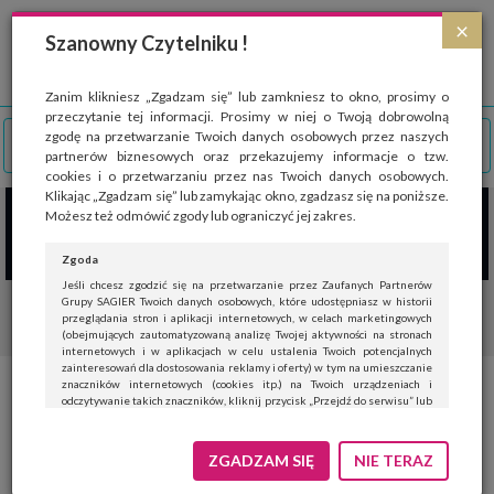
Strona wykorzystuje pliki cookies, które służą głównie do celów statystycznych.
×
Wyrażając zgodę na używanie 'cookies', zezwalasz na zapisanie ich w pamięci
Szanowny Czytelniku !
przeglądarki. Przejdź do
polityki cookies
.
ROZUMIEM
Zanim klikniesz „Zgadzam się” lub zamkniesz to okno, prosimy o
przeczytanie tej informacji. Prosimy w niej o Twoją dobrowolną
zgodę na przetwarzanie Twoich danych osobowych przez naszych
partnerów biznesowych oraz przekazujemy informacje o tzw.
cookies i o przetwarzaniu przez nas Twoich danych osobowych.
Klikając „Zgadzam się” lub zamykając okno, zgadzasz się na poniższe.
Możesz też odmówić zgody lub ograniczyć jej zakres.
Zgoda
Jeśli chcesz zgodzić się na przetwarzanie przez Zaufanych Partnerów
Grupy SAGIER Twoich danych osobowych, które udostępniasz w historii
przeglądania stron i aplikacji internetowych, w celach marketingowych
(obejmujących zautomatyzowaną analizę Twojej aktywności na stronach
internetowych i w aplikacjach w celu ustalenia Twoich potencjalnych
zainteresowań dla dostosowania reklamy i oferty) w tym na umieszczanie
znaczników internetowych (cookies itp.) na Twoich urządzeniach i
Błonnik trzeba jeść, ale są tacy,
odczytywanie takich znaczników, kliknij przycisk „Przejdź do serwisu” lub
zamknij to okno.
którym szkodzi
Jeśli nie chcesz wyrazić zgody, kliknij „Nie teraz”.
ZGADZAM SIĘ
NIE TERAZ
Wyrażenie zgody jest dobrowolne. Możesz edytować zakres zgody, w tym
wycofać ją całkowicie, przechodząc na naszą stronę
polityki prywatności
.