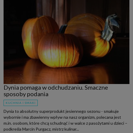
Dynia pomaga w odchudzaniu. Smaczne
sposoby podania
KUCHNIA I SMAKI
Dynia to absolutny superprodukt jesiennego sezonu - smakuje
wybornie i ma zbawienny wpływ na nasz organizm, polecana jest
m.in. osobom, które chcą schudnąć i w walce z pasożytami u dzieci –
podkreśla Marcin Purgacz, mistrz kulinar...