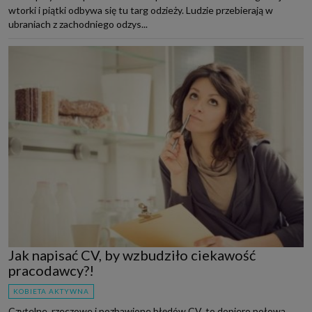
wtorki i piątki odbywa się tu targ odzieży. Ludzie przebierają w
ubraniach z zachodniego odzys...
Jak napisać CV, by wzbudziło ciekawość
pracodawcy?!
KOBIETA AKTYWNA
Czytelne, rzeczowe i pozbawione błędów CV, to dopiero połowa