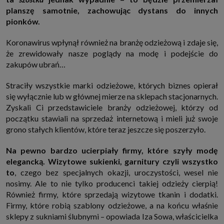
http://www.sagier.pl/
planszę samotnie, zachowując dystans do innych
Jeżeli wyrazisz zgodę, o którą wyżej prosimy, administratorami Twoich
pionków.
danych osobowych będą także nasi Zaufani Partnerzy. Listę Zaufanych
Partnerów możesz sprawdzić w każdym momencie na stronie naszej
Koronawirus wpłynął również na branżę odzieżową i zdaje się,
polityki prywatności
i tam też zmodyfikować lub cofnąć swoje zgody.
że zrewidowały nasze poglądy na modę i podejście do
Podstawa i cel przetwarzania
zakupów ubrań…
Twoje dane przetwarzamy w następujących celach:
1. Jeśli zawieramy z Tobą umowę o realizację danej usługi (np. usługi
Straciły wszystkie marki odzieżowe, których biznes opierał
zapewniającej Ci możliwość zapoznania się z jednym z naszych serwisów
w oparciu o treść regulaminu tego serwisu), to możemy przetwarzać
się wyłącznie lub w głównej mierze na sklepach stacjonarnych.
Twoje dane w zakresie niezbędnym do realizacji tej umowy.
Zyskali Ci przedstawiciele branży odzieżowej, którzy od
2. Zapewnianie bezpieczeństwa usługi (np. sprawdzenie, czy do Twojego
początku stawiali na sprzedaż internetową i mieli już swoje
konta nie loguje się nieuprawniona osoba), dokonanie pomiarów
statystycznych, ulepszanie naszych usług i dopasowanie ich do potrzeb i
grono stałych klientów, które teraz jeszcze się poszerzyło.
wygody użytkowników (np. personalizowanie treści w usługach), jak
również prowadzenie marketingu i promocji własnych usług (np. jeśli
Na pewno bardzo ucierpiały firmy, które szyły modę
interesujesz się motoryzacją i oglądasz artykuły w biznesistyl.pl lub na
innych stronach internetowych, to możemy Ci wyświetlić reklamę
elegancką. Wizytowe sukienki, garnitury czyli wszystko
dotyczącą artykułu w serwisie biznesistyl.pl/automoto. Takie
to
, czego bez specjalnych okazji, uroczystości, wesel nie
przetwarzanie danych to realizacja naszych prawnie uzasadnionych
interesów.
nosimy. Ale to nie tylko producenci takiej odzieży cierpią!
3. Za Twoją zgodą usługi marketingowe dostarczą Ci nasi Zaufani
Również firmy, które sprzedają wizytowe tkanin i dodatki.
Partnerzy oraz my dla podmiotów trzecich. Aby móc pokazać interesujące
Firmy, które robią szablony odzieżowe, a na końcu właśnie
Cię reklamy (np. produktu, którego możesz potrzebować) reklamodawcy i
ich przedstawiciele chcieliby mieć możliwość przetwarzania Twoich
sklepy z sukniami ślubnymi – opowiada Iza Sowa, właścicielka
danych związanych z odwiedzanymi przez Ciebie stronami