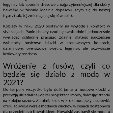
które przeglądarka wysyła do serwera przy każdorazowym wejściu na
legginsy lub spodnie dresowe z najprzyjemniejszej dla skóry
stronę z tego urządzenia, podczas gdy odwiedzasz strony w Internecie.
bawełny, w fasonie idealnie dopasowującym się do naszej
Szczegółową informację na temat plików cookie i ich funkcjonowania
znajdziesz
pod tym linkiem
. Pod tym linkiem znajdziesz także informację
figury (tak, tej zmieniającej się również!).
o tym jak zmienić ustawienia przeglądarki, aby ograniczyć lub wyłączyć
funkcjonowanie plików cookies itp. oraz jak usunąć takie pliki z Twojego
Kobiety w roku 2020 postawiły na wygodę i komfort w
urządzenia.
stylizacjach. Panie chciały czuć się swobodnie i jednocześnie
Twoje uprawnienia
wyglądać schludnie pracując zdalnie, dlatego najczęściej
Przysługują Ci następujące uprawnienia wobec Twoich danych i ich
przetwarzania przez nas, inne podmioty z Grupy SAGIER i Zaufanych
wybierały basicowe bluzki w stonowanych kolorach,
Partnerów:
dzianinowe, oversizowe swetry, legginsy, ale oczywiście
1. Jeśli udzieliłeś zgody na przetwarzanie danych możesz ją w każdej
królowały też dresy.
chwili wycofać (cofnięcie zgody oczywiście nie uchyli zgodności z prawem
przetwarzania już dokonanego na jej podstawie);
Wróżenie z fusów, czyli co
2. Masz również prawo żądania dostępu do Twoich danych osobowych, ich
sprostowania, usunięcia lub ograniczenia przetwarzania, prawo do
będzie się działo z modą w
przeniesienia danych, wyrażenia sprzeciwu wobec przetwarzania danych
oraz prawo do wniesienia skargi do organu nadzorczego, którym w Polsce
2021?
jest Prezes Urzędu Ochrony Danych Osobowych.
Pod tym adresem
znajdziesz dodatkowe informacje dotyczące przetwarzania danych i
Twoich uprawnień.
Do tej pory wszystko było dość jasne, a modowe klocki z
precyzją układali najwięksi projektanci mody, dyktując trendy
na kolejne sezony. Za nimi, krok w krok, podążały sieciówki,
oferując swoje wersje modnych ciuchów w cenach dostępnych
dla przeciętnego Kowalskiego. Kowalski zaś bawił się modą, a