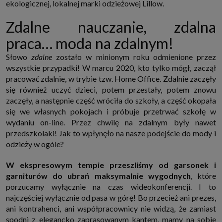
ekologicznej, lokalnej marki odzieżowej Lillow.
internetowymi. Udzielenie takiej zgody jest dobrowolne, nie musisz jej
udzielać, nie pozbawi Cię to dostępu do naszych usług. Masz również
możliwość ograniczenia zakresu lub zmiany zgody w dowolnym
Zdalne nauczanie, zdalna
momencie.
praca… moda na zdalnym!
Twoje dane przetwarzane będą do czasu istnienia podstawy do ich
przetwarzania, czyli w przypadku udzielenia zgody do momentu jej
cofnięcia, ograniczenia lub innych działań z Twojej strony ograniczających
Słowo
zdalne
zostało w minionym roku odmienione przez
tę zgodę, w przypadku niezbędności danych do wykonania umowy, przez
wszystkie przypadki! W marcu 2020, kto tylko mógł, zaczął
czas jej wykonywania i ewentualnie okres przedawnienia roszczeń z niej
pracować zdalnie, w trybie tzw. Home Office. Zdalnie zaczęły
(zwykle nie więcej niż 3 lata, a maksymalnie 10 lat), a w przypadku, gdy
podstawą przetwarzania danych jest uzasadniony interes administratora,
się również uczyć dzieci, potem przestały, potem znowu
do czasu zgłoszenia przez Ciebie skutecznego sprzeciwu.
zaczęły, a następnie część wróciła do szkoły, a część okopała
Przekazywanie danych
się we własnych pokojach i próbuje przetrwać szkołę w
Administratorzy danych mogą powierzać Twoje dane podwykonawcom IT,
wydaniu on-line. Przez chwilę na zdalnym były nawet
księgowym, agencjom marketingowym etc. Zrobią to jedynie na
podstawie umowy o powierzenie przetwarzania danych zobowiązującej
przedszkolaki! Jak to wpłynęło na nasze podejście do mody i
taki podmiot do odpowiedniego zabezpieczenia danych i niekorzystania z
odzieży w ogóle?
nich do własnych celów.
Cookies
W ekspresowym tempie przeszliśmy od garsonek i
Na naszych stronach używamy znaczników internetowych takich jak pliki
garniturów do ubrań maksymalnie wygodnych
, które
np. cookie lub local storage do zbierania i przetwarzania danych
osobowych w celu personalizowania treści i reklam oraz analizowania
porzucamy wyłącznie na czas wideokonferencji. I to
ruchu na stronach, aplikacjach i w Internecie. W ten sposób technologię tę
najczęściej wyłącznie od pasa w górę! Bo przecież ani prezes,
wykorzystują również podmioty z Grupy SAGIER oraz nasi Zaufani
Partnerzy, którzy także chcą dopasowywać reklamy do Twoich preferencji.
ani kontrahenci, ani współpracownicy nie widzą, że zamiast
Cookies to dane informatyczne zapisywane w plikach i przechowywane na
spodni z elegancko zaprasowanym kantem, mamy na sobie
Twoim urządzeniu końcowym (tj. twój komputer, tablet, smartphone itp.),