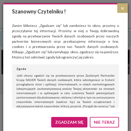
Strona wykorzystuje pliki cookies, które służą głównie do celów statystycznych.
×
Wyrażając zgodę na używanie 'cookies', zezwalasz na zapisanie ich w pamięci
Szanowny Czytelniku !
przeglądarki. Przejdź do
polityki cookies
.
ROZUMIEM
Zanim klikniesz „Zgadzam się” lub zamkniesz to okno, prosimy o
przeczytanie tej informacji. Prosimy w niej o Twoją dobrowolną
zgodę na przetwarzanie Twoich danych osobowych przez naszych
partnerów biznesowych oraz przekazujemy informacje o tzw.
cookies i o przetwarzaniu przez nas Twoich danych osobowych.
Klikając „Zgadzam się” lub zamykając okno, zgadzasz się na poniższe.
Możesz też odmówić zgody lub ograniczyć jej zakres.
Zgoda
Jeśli chcesz zgodzić się na przetwarzanie przez Zaufanych Partnerów
Grupy SAGIER Twoich danych osobowych, które udostępniasz w historii
przeglądania stron i aplikacji internetowych, w celach marketingowych
(obejmujących zautomatyzowaną analizę Twojej aktywności na stronach
internetowych i w aplikacjach w celu ustalenia Twoich potencjalnych
zainteresowań dla dostosowania reklamy i oferty) w tym na umieszczanie
znaczników internetowych (cookies itp.) na Twoich urządzeniach i
Dresem w pandemię Covid-19!
odczytywanie takich znaczników, kliknij przycisk „Przejdź do serwisu” lub
zamknij to okno.
Jeśli nie chcesz wyrazić zgody, kliknij „Nie teraz”.
ZGADZAM SIĘ
NIE TERAZ
1
KOBIETA
KOBIETA AKTYWNA
POLECANE
Wyrażenie zgody jest dobrowolne. Możesz edytować zakres zgody, w tym
wycofać ją całkowicie, przechodząc na naszą stronę
polityki prywatności
.