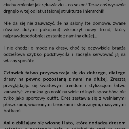
ciuchy zmieniał jak rękawiczki – co sezon! Teraz coś wyraźnie
drgnęło w tej od lat ustalonej strukturze i hierarchii!
Nie da się nie zauważyć, że na salony (te domowe, zwane
również dużymi pokojami) wkroczył nowy trend, który
najprawdopodobniej zostanie z nami na dłużej…
I nie chodzi o modę na dresy, choć tę oczywiście branża
odzieżowa szybko podchwyciła i zaczęła serwować ją na
własny sposób:
Człowiek łatwo przyzwyczaja się do dobrego, dlatego
dresy na pewno pozostaną z nami na dłużej.
Zresztą
przyglądając się światowym trendom i stylizacjom łatwo
zauważyć, że można go nosić na wiele różnych sposobów, nie
tylko jako sportowy outfit. Dres zestawia się z wełnianymi
płaszczami, wiosennymi trenczami i skórzanymi, masywnymi
botkami.
Ani o zbliżająca się wiosnę i lato, które dodadzą dresom
kolorów, a następnie
każą je odłożyć do szaf na rzecz