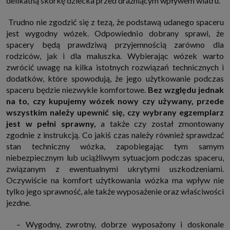
delikatną skórkę dziecka przed drażniącym wpływem wiatru.
które przeglądarka wysyła do serwera przy każdorazowym wejściu na
stronę z tego urządzenia, podczas gdy odwiedzasz strony w Internecie.
Trudno nie zgodzić się z tezą, że podstawą udanego spaceru
Szczegółową informację na temat plików cookie i ich funkcjonowania
znajdziesz
pod tym linkiem
. Pod tym linkiem znajdziesz także informację
jest wygodny wózek. Odpowiednio dobrany sprawi, że
o tym jak zmienić ustawienia przeglądarki, aby ograniczyć lub wyłączyć
spacery będą prawdziwą przyjemnością zarówno dla
funkcjonowanie plików cookies itp. oraz jak usunąć takie pliki z Twojego
urządzenia.
rodziców, jak i dla maluszka. Wybierając wózek warto
Twoje uprawnienia
zwrócić uwagę na kilka istotnych rozwiązań technicznych i
Przysługują Ci następujące uprawnienia wobec Twoich danych i ich
dodatków, które spowodują, że jego użytkowanie podczas
przetwarzania przez nas, inne podmioty z Grupy SAGIER i Zaufanych
spaceru będzie niezwykle komfortowe.
Bez względu jednak
Partnerów:
na to, czy kupujemy wózek nowy czy używany, przede
1. Jeśli udzieliłeś zgody na przetwarzanie danych możesz ją w każdej
wszystkim należy upewnić się, czy wybrany egzemplarz
chwili wycofać (cofnięcie zgody oczywiście nie uchyli zgodności z prawem
przetwarzania już dokonanego na jej podstawie);
jest w pełni sprawny,
a także czy został zmontowany
2. Masz również prawo żądania dostępu do Twoich danych osobowych, ich
zgodnie z instrukcją. Co jakiś czas należy również sprawdzać
sprostowania, usunięcia lub ograniczenia przetwarzania, prawo do
stan techniczny wózka, zapobiegając tym samym
przeniesienia danych, wyrażenia sprzeciwu wobec przetwarzania danych
oraz prawo do wniesienia skargi do organu nadzorczego, którym w Polsce
niebezpiecznym lub uciążliwym sytuacjom podczas spaceru,
jest Prezes Urzędu Ochrony Danych Osobowych.
Pod tym adresem
związanym z ewentualnymi ukrytymi uszkodzeniami.
znajdziesz dodatkowe informacje dotyczące przetwarzania danych i
Twoich uprawnień.
Oczywiście na komfort użytkowania wózka ma wpływ nie
tylko jego sprawność, ale także wyposażenie oraz właściwości
jezdne.
– Wygodny, zwrotny, dobrze wyposażony i doskonale