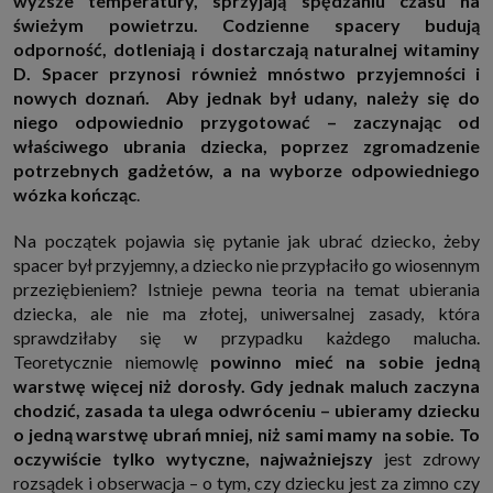
wyższe temperatury, sprzyjają spędzaniu czasu na
http://www.sagier.pl/
świeżym powietrzu. Codzienne spacery budują
Jeżeli wyrazisz zgodę, o którą wyżej prosimy, administratorami Twoich
odporność, dotleniają i dostarczają naturalnej witaminy
danych osobowych będą także nasi Zaufani Partnerzy. Listę Zaufanych
D. Spacer przynosi również mnóstwo przyjemności i
Partnerów możesz sprawdzić w każdym momencie na stronie naszej
polityki prywatności
i tam też zmodyfikować lub cofnąć swoje zgody.
nowych doznań. Aby jednak był udany, należy się do
Podstawa i cel przetwarzania
niego odpowiednio przygotować – zaczynając od
właściwego ubrania dziecka, poprzez zgromadzenie
Twoje dane przetwarzamy w następujących celach:
potrzebnych gadżetów, a na wyborze odpowiedniego
1. Jeśli zawieramy z Tobą umowę o realizację danej usługi (np. usługi
zapewniającej Ci możliwość zapoznania się z jednym z naszych serwisów
wózka kończąc
.
w oparciu o treść regulaminu tego serwisu), to możemy przetwarzać
Twoje dane w zakresie niezbędnym do realizacji tej umowy.
Na początek pojawia się pytanie jak ubrać dziecko, żeby
2. Zapewnianie bezpieczeństwa usługi (np. sprawdzenie, czy do Twojego
spacer był przyjemny, a dziecko nie przypłaciło go wiosennym
konta nie loguje się nieuprawniona osoba), dokonanie pomiarów
statystycznych, ulepszanie naszych usług i dopasowanie ich do potrzeb i
przeziębieniem? Istnieje pewna teoria na temat ubierania
wygody użytkowników (np. personalizowanie treści w usługach), jak
dziecka, ale nie ma złotej, uniwersalnej zasady, która
również prowadzenie marketingu i promocji własnych usług (np. jeśli
interesujesz się motoryzacją i oglądasz artykuły w biznesistyl.pl lub na
sprawdziłaby się w przypadku każdego malucha.
innych stronach internetowych, to możemy Ci wyświetlić reklamę
Teoretycznie niemowlę
powinno mieć na sobie jedną
dotyczącą artykułu w serwisie biznesistyl.pl/automoto. Takie
przetwarzanie danych to realizacja naszych prawnie uzasadnionych
warstwę więcej niż dorosły. Gdy jednak maluch zaczyna
interesów.
chodzić, zasada ta ulega odwróceniu – ubieramy dziecku
3. Za Twoją zgodą usługi marketingowe dostarczą Ci nasi Zaufani
o jedną warstwę ubrań mniej, niż sami mamy na sobie. To
Partnerzy oraz my dla podmiotów trzecich. Aby móc pokazać interesujące
oczywiście tylko wytyczne, najważniejszy
jest zdrowy
Cię reklamy (np. produktu, którego możesz potrzebować) reklamodawcy i
ich przedstawiciele chcieliby mieć możliwość przetwarzania Twoich
rozsądek i obserwacja – o tym, czy dziecku jest za zimno czy
danych związanych z odwiedzanymi przez Ciebie stronami