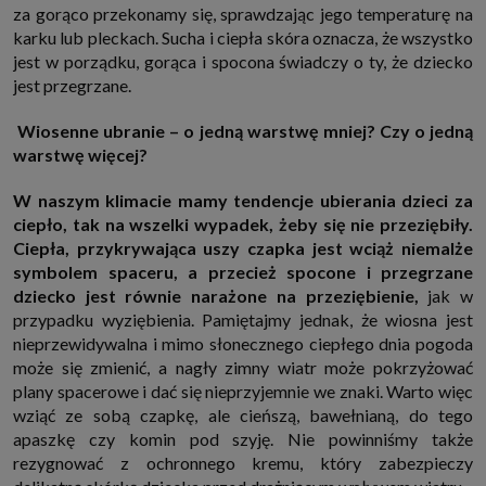
za gorąco przekonamy się, sprawdzając jego temperaturę na
internetowymi. Udzielenie takiej zgody jest dobrowolne, nie musisz jej
udzielać, nie pozbawi Cię to dostępu do naszych usług. Masz również
karku lub pleckach. Sucha i ciepła skóra oznacza, że wszystko
możliwość ograniczenia zakresu lub zmiany zgody w dowolnym
jest w porządku, gorąca i spocona świadczy o ty, że dziecko
momencie.
jest przegrzane.
Twoje dane przetwarzane będą do czasu istnienia podstawy do ich
przetwarzania, czyli w przypadku udzielenia zgody do momentu jej
cofnięcia, ograniczenia lub innych działań z Twojej strony ograniczających
Wiosenne ubranie – o jedną warstwę mniej? Czy o jedną
tę zgodę, w przypadku niezbędności danych do wykonania umowy, przez
warstwę więcej?
czas jej wykonywania i ewentualnie okres przedawnienia roszczeń z niej
(zwykle nie więcej niż 3 lata, a maksymalnie 10 lat), a w przypadku, gdy
podstawą przetwarzania danych jest uzasadniony interes administratora,
W naszym klimacie mamy tendencje ubierania dzieci za
do czasu zgłoszenia przez Ciebie skutecznego sprzeciwu.
ciepło, tak na wszelki wypadek, żeby się nie przeziębiły.
Przekazywanie danych
Ciepła, przykrywająca uszy czapka jest wciąż niemalże
Administratorzy danych mogą powierzać Twoje dane podwykonawcom IT,
symbolem spaceru, a przecież spocone i przegrzane
księgowym, agencjom marketingowym etc. Zrobią to jedynie na
podstawie umowy o powierzenie przetwarzania danych zobowiązującej
dziecko jest równie narażone na przeziębienie,
jak w
taki podmiot do odpowiedniego zabezpieczenia danych i niekorzystania z
przypadku wyziębienia. Pamiętajmy jednak, że wiosna jest
nich do własnych celów.
nieprzewidywalna i mimo słonecznego ciepłego dnia pogoda
Cookies
może się zmienić, a nagły zimny wiatr może pokrzyżować
Na naszych stronach używamy znaczników internetowych takich jak pliki
np. cookie lub local storage do zbierania i przetwarzania danych
plany spacerowe i dać się nieprzyjemnie we znaki. Warto więc
osobowych w celu personalizowania treści i reklam oraz analizowania
wziąć ze sobą czapkę, ale cieńszą, bawełnianą, do tego
ruchu na stronach, aplikacjach i w Internecie. W ten sposób technologię tę
wykorzystują również podmioty z Grupy SAGIER oraz nasi Zaufani
apaszkę czy komin pod szyję. Nie powinniśmy także
Partnerzy, którzy także chcą dopasowywać reklamy do Twoich preferencji.
rezygnować z ochronnego kremu, który zabezpieczy
Cookies to dane informatyczne zapisywane w plikach i przechowywane na
Twoim urządzeniu końcowym (tj. twój komputer, tablet, smartphone itp.),