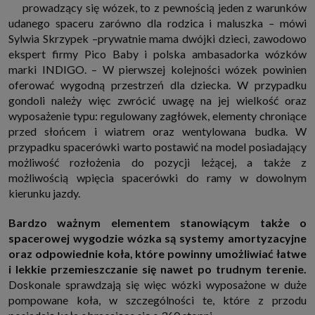
prowadzący się wózek, to z pewnością jeden z warunków
udanego spaceru zarówno dla rodzica i maluszka
–
mówi
Sylwia Skrzypek –prywatnie mama dwójki dzieci, zawodowo
ekspert firmy Pico Baby i polska ambasadorka wózków
marki INDIGO. – W pierwszej kolejności wózek powinien
oferować wygodną przestrzeń dla dziecka. W przypadku
gondoli należy więc zwrócić uwagę na jej wielkość oraz
wyposażenie typu: regulowany zagłówek, elementy chroniące
przed słońcem i wiatrem oraz wentylowana budka. W
przypadku spacerówki warto postawić na model posiadający
możliwość rozłożenia do pozycji leżącej, a także z
możliwością wpięcia spacerówki do ramy w dowolnym
kierunku jazdy.
Bardzo ważnym elementem stanowiącym także o
spacerowej wygodzie wózka są systemy amortyzacyjne
oraz odpowiednie koła, które powinny umożliwiać łatwe
i lekkie przemieszczanie się nawet po trudnym terenie.
Doskonale sprawdzają się więc wózki wyposażone w duże
pompowane koła, w szczególności te, które z przodu