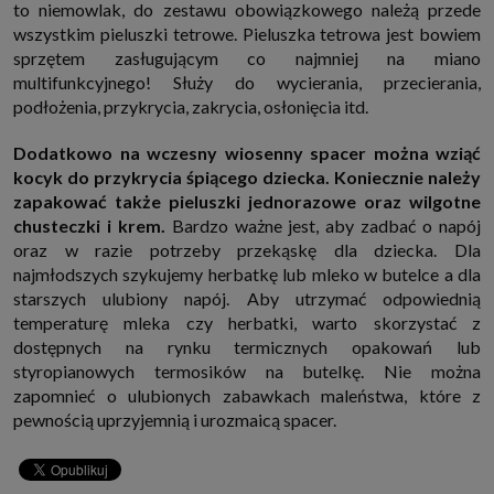
to niemowlak, do zestawu obowiązkowego należą przede
wszystkim pieluszki tetrowe. Pieluszka tetrowa jest bowiem
sprzętem zasługującym co najmniej na miano
multifunkcyjnego! Służy do wycierania, przecierania,
podłożenia, przykrycia, zakrycia, osłonięcia itd.
Dodatkowo na wczesny wiosenny spacer można wziąć
kocyk do przykrycia śpiącego dziecka. Koniecznie należy
zapakować także pieluszki jednorazowe oraz wilgotne
chusteczki i krem.
Bardzo ważne jest, aby zadbać o napój
oraz w razie potrzeby przekąskę dla dziecka. Dla
najmłodszych szykujemy herbatkę lub mleko w butelce a dla
starszych ulubiony napój. Aby utrzymać odpowiednią
temperaturę mleka czy herbatki, warto skorzystać z
dostępnych na rynku termicznych opakowań lub
styropianowych termosików na butelkę. Nie można
zapomnieć o ulubionych zabawkach maleństwa, które z
pewnością uprzyjemnią i urozmaicą spacer.