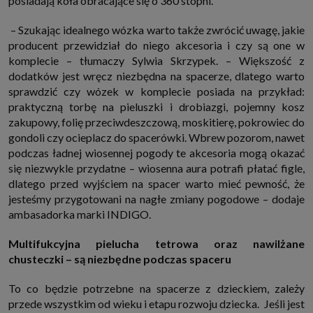
posiadają koła obracające się o 360 stopni.
– Szukając idealnego wózka warto także zwrócić uwagę, jakie
producent przewidział do niego akcesoria i czy są one w
komplecie – tłumaczy Sylwia Skrzypek. – Większość z
dodatków jest wręcz niezbędna na spacerze, dlatego warto
sprawdzić czy wózek w komplecie posiada na przykład:
praktyczną torbę na pieluszki i drobiazgi, pojemny kosz
zakupowy, folię przeciwdeszczową, moskitierę, pokrowiec do
gondoli czy ocieplacz do spacerówki. Wbrew pozorom, nawet
podczas ładnej wiosennej pogody te akcesoria mogą okazać
się niezwykle przydatne – wiosenna aura potrafi płatać figle,
dlatego przed wyjściem na spacer warto mieć pewność, że
jesteśmy przygotowani na nagłe zmiany pogodowe – dodaje
ambasadorka marki INDIGO.
Multifukcyjna pielucha tetrowa oraz nawilżane
chusteczki – są niezbędne podczas spaceru
To co będzie potrzebne na spacerze z dzieckiem, zależy
przede wszystkim od wieku i etapu rozwoju dziecka. Jeśli jest