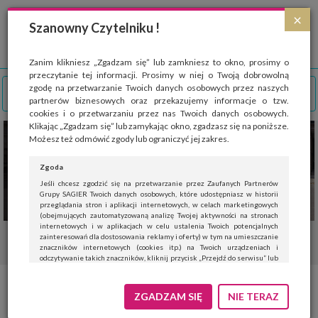
Strona wykorzystuje pliki cookies, które służą głównie do celów statystycznych.
×
Wyrażając zgodę na używanie 'cookies', zezwalasz na zapisanie ich w pamięci
Szanowny Czytelniku !
przeglądarki. Przejdź do
polityki cookies
.
ROZUMIEM
Zanim klikniesz „Zgadzam się” lub zamkniesz to okno, prosimy o
przeczytanie tej informacji. Prosimy w niej o Twoją dobrowolną
zgodę na przetwarzanie Twoich danych osobowych przez naszych
partnerów biznesowych oraz przekazujemy informacje o tzw.
cookies i o przetwarzaniu przez nas Twoich danych osobowych.
Klikając „Zgadzam się” lub zamykając okno, zgadzasz się na poniższe.
Możesz też odmówić zgody lub ograniczyć jej zakres.
Zgoda
Jeśli chcesz zgodzić się na przetwarzanie przez Zaufanych Partnerów
Grupy SAGIER Twoich danych osobowych, które udostępniasz w historii
przeglądania stron i aplikacji internetowych, w celach marketingowych
(obejmujących zautomatyzowaną analizę Twojej aktywności na stronach
internetowych i w aplikacjach w celu ustalenia Twoich potencjalnych
zainteresowań dla dostosowania reklamy i oferty) w tym na umieszczanie
znaczników internetowych (cookies itp.) na Twoich urządzeniach i
odczytywanie takich znaczników, kliknij przycisk „Przejdź do serwisu” lub
zamknij to okno.
Jeśli nie chcesz wyrazić zgody, kliknij „Nie teraz”.
Idziemy z dzieckiem na spacer –
ZGADZAM SIĘ
NIE TERAZ
Wyrażenie zgody jest dobrowolne. Możesz edytować zakres zgody, w tym
wycofać ją całkowicie, przechodząc na naszą stronę
polityki prywatności
.