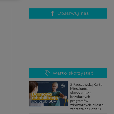
celach
rzanie
ile nie
Obserwuj nas
 SAGIER
 takich
GIER, w
adto, w
gą być
Warto skorzystać
że nasi
Z Rzeszowską Kartą
olityki
Mieszkańca
skorzystasz z
bezpłatnych
programów
zdrowotnych. Miasto
nia się
zaprasza do udziału
 dane w