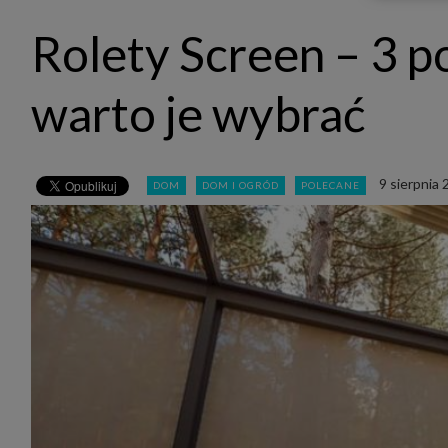
udost
marke
Rolety Screen – 3 p
takie 
zdecyd
będą r
plików
warto je wybrać
Admin
Admini
której
świet
równie
9 sierpnia
DOM
DOM I OGRÓD
POLECANE
PODMI
http:/
http:/
https:
http:/
Jeżeli
Zaufan
prywat
Podst
Twoje 
1. Jeś
z jedn