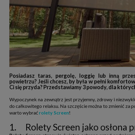
zakres
2. Zap
osoba)
użytk
własny
intern
przetw
3. Za 
móc p
przed
Ciebie
Cię to
momen
Twoje 
zgody 
Posiadasz taras, pergolę, loggię lub inną prz
przyp
powietrzu? Jeśli chcesz, by była w pełni komfort
przeda
Ci się przyda? Przedstawiamy 3 powody, dla któryc
podsta
skutec
Przek
Wypoczynek na zewnątrz jest przyjemny, zdrowy i niezwykl
do całkowitego relaksu. Na szczęście można to zmienić za 
Admin
marke
warto wybrać
rolety Screen
!
zobowi
celów.
1. Rolety Screen jako osłona 
Cooki
Na na