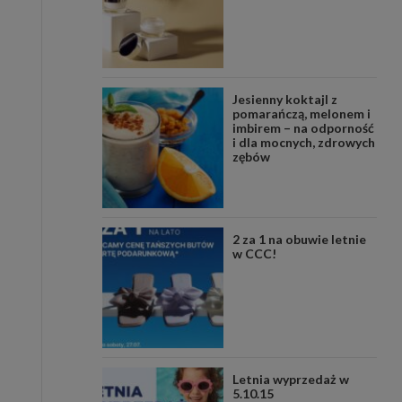
Jesienny koktajl z
pomarańczą, melonem i
imbirem – na odporność
i dla mocnych, zdrowych
zębów
2 za 1 na obuwie letnie
w CCC!
Letnia wyprzedaż w
5.10.15