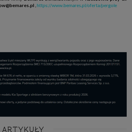
eszow@bemares.pl
,
https://www.bemares.pl/oferta/pergole
 ARTYKUŁY