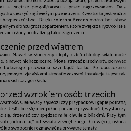
ym nasłonecznieniem. Zabezpieczają skórę przed szkodliwym
nia i przetwarzania danych osobowych w celu personalizowania treści i reklam oraz analizowania r
i, a wnętrze pergoli/tarasu – przed nagrzewaniem. Dają
ch, aplikacjach i w Internecie. W ten sposób technologię tę wykorzystują również podmioty 
 oraz nasi Zaufani Partnerzy, którzy także chcą dopasowywać reklamy do Twoich preferencji. Coo
ystko cieszyć się świeżym powietrzem. Kwestia ta jest ważna
nformatyczne zapisywane w plikach i przechowywane na Twoim urządzeniu końcowym (tj. twój ko
et bezpieczeństwo. Dzięki
roletom Screen
można bez obaw
, smartphone itp.), które przeglądarka wysyła do serwera przy każdorazowym wejściu na stronę
enia, podczas gdy odwiedzasz strony w Internecie. Szczegółową informację na temat plików cooki
 pełnym słońcu grozi poparzeniem, które zwiększa ryzyko raka
jonowania znajdziesz
pod tym linkiem
. Pod tym linkiem znajdziesz także informację o tym jak 
czne osłony neutralizują takie zagrożenia.
enia przeglądarki, aby ograniczyć lub wyłączyć funkcjonowanie plików cookies itp. oraz jak usuną
z Twojego urządzenia.
eczenie przed wiatrem
 uprawnienia
ugują Ci następujące uprawnienia wobec Twoich danych i ich przetwarzania przez nas, inne pod
awanu. Nawet w słoneczny ciepły dzień chłodny wiatr może
SAGIER i Zaufanych Partnerów:
ące, a nawet niebezpieczne. Mogą strącać przedmioty, porywać
li udzieliłeś zgody na przetwarzanie danych możesz ją w każdej chwili wycofać (cofnięcie zgody ocz
o bolesnego przewiania szyi bądź karku. Po opuszczeniu
hyli zgodności z prawem przetwarzania już dokonanego na jej podstawie);
rzyjemnymi zjawiskami atmosferycznymi. Instalacja ta jest tak
sz również prawo żądania dostępu do Twoich danych osobowych, ich sprostowania, usunięc
czenia przetwarzania, prawo do przeniesienia danych, wyrażenia sprzeciwu wobec przetwarzania
dmorskich czy górskich.
rawo do wniesienia skargi do organu nadzorczego, którym w Polsce jest Prezes Urzędu Ochrony
wych.
Pod tym adresem
znajdziesz dodatkowe informacje dotyczące przetwarzania danych i 
 przed wzrokiem osób trzecich
nień.
prywatność. Ciekawscy sąsiedzi czy przypadkowi gapie potrafią
z. Jeśli chce się mieć pełne poczucie prywatności, wystarczy
ć się, drzemać czy spędzać miłe chwile z bliskimi. Przy tym
osób „odcina się” od świata zewnętrznego. Co więcej, osłona
zyć lub swobodnie rozmawiać na prywatne tematy.