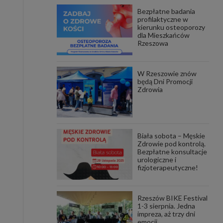
Bezpłatne badania
awniona
profilaktyczne w
 wygody
kierunku osteoporozy
omocji
dla Mieszkańców
tronach
Rzeszowa
. Takie
ch. Aby
 i ich
W Rzeszowie znów
 przez
będą Dni Promocji
pozbawi
Zdrowia
owolnym
ielenia
godę, w
 okres
Biała sobota – Męskie
ku, gdy
Zdrowie pod kontrolą.
 Ciebie
Bezpłatne konsultacje
urologiczne i
fizjoterapeutyczne!
encjom
danych
łasnych
Rzeszów BIKE Festival
1-3 sierpnia. Jedna
impreza, aż trzy dni
age do
emocji