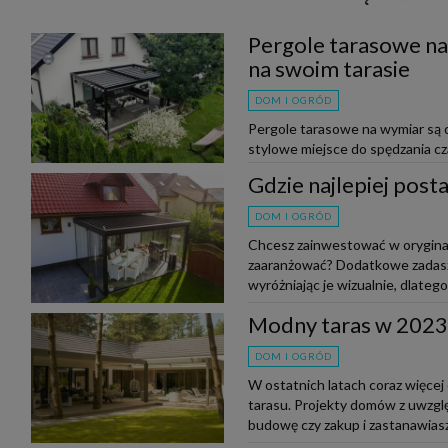
Pergole tarasowe na
na swoim tarasie
DOM I OGRÓD
Pergole tarasowe na wymiar są 
stylowe miejsce do spędzania cz
bardziej popularne w Polsce, pon
Gdzie najlepiej post
DOM I OGRÓD
Chcesz zainwestować w oryginaln
zaaranżować? Dodatkowe zadasze
wyróżniając je wizualnie, dlatego 
Modny taras w 2023
DOM I OGRÓD
W ostatnich latach coraz więcej
tarasu. Projekty domów z uwzgl
budowę czy zakup i zastanawiasz 