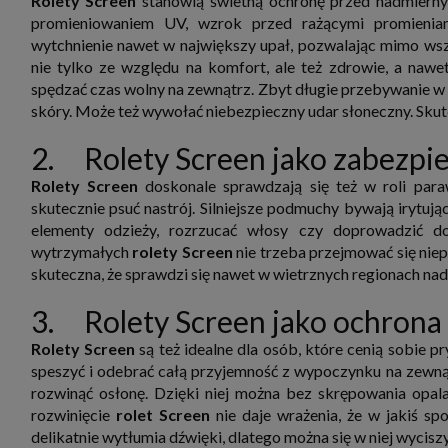
Rolety Screen
stanowią świetną ochronę przed nadmiern
zbiera
promieniowaniem UV, wzrok przed rażącymi promieniam
strona
SAGIER
wytchnienie nawet w największy upał, pozwalając mimo wsz
dane i
nie tylko ze względu na komfort, ale też zdrowie, a naw
tablet
urządz
spędzać czas wolny na zewnątrz. Zbyt długie przebywanie w
funkc
skóry. Może też wywołać niebezpieczny udar słoneczny. Skute
ustawi
pliki 
2. Rolety Screen jako zabezpi
Twoje
Przysł
Rolety Screen
doskonale sprawdzają się też w roli par
Grupy 
skutecznie psuć nastrój. Silniejsze podmuchy bywają irytuj
1. Jeś
elementy odzieży, rozrzucać włosy czy doprowadzić d
nie uc
wytrzymałych
rolety Screen
nie trzeba przejmować się niep
2. Ma
ograni
skuteczna, że sprawdzi się nawet w wietrznych regionach na
oraz p
Osobo
3. Rolety Screen jako ochrona
upraw
Rolety Screen
są też idealne dla osób, które cenią sobie 
speszyć i odebrać całą przyjemność z wypoczynku na zewnątr
rozwinąć osłonę. Dzięki niej można bez skrępowania opala
rozwinięcie
rolet Screen
nie daje wrażenia, że w jakiś sp
delikatnie wytłumia dźwięki, dlatego można się w niej wycis