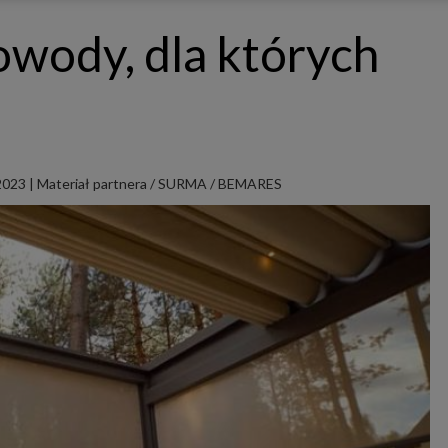
ępnianych przez siebie usług internetowych przetwarzają Twoje dane we własnych 
tingowych w oparciu o prawnie uzasadniony, wspólny interes podmiotów Grupy SAGIER. Przetwa
owody, dla których
nie wymaga dodatkowej zgody z Twojej strony, ale możesz mu się w każdej chwili sprzeciwić. O 
ujesz inaczej, dokonując stosownych zmian ustawień w Twojej przeglądarce, podmioty z Grupy
ównież instalować na Twoich urządzeniach pliki cookies i podobne oraz odczytywać informacje z
. Bliższe informacje o cookies znajdziesz w akapicie „Cookies” pod koniec tej informacji.
istrator danych osobowych
stratorami Twoich danych są podmioty z Grupy SAGIER czyli podmioty z grupy kapitałowej SA
 skład wchodzą Sagier Sp. z o.o. ul. Cegielniana 18c/3, 35-310 Rzeszów oraz Podmioty Zależne. Pon
le obowiązującego prawa, administratorami Twoich danych w ramach poszczególnych Usług mo
ż Zaufani Partnerzy, w tym klienci.
 2023
|
Materiał partnera / SURMA / BEMARES
IOTY ZALEŻNE:
/www.biznesistyl.pl/
/poradnikbudowlany.eu/
//modnieizdrowo.pl/
/www.sagier.pl/
 wyrazisz zgodę, o którą wyżej prosimy, administratorami Twoich danych osobowych będą tak
i Partnerzy. Listę Zaufanych Partnerów możesz sprawdzić w każdym momencie na stronie naszej
p
ności
i tam też zmodyfikować lub cofnąć swoje zgody.
awa i cel przetwarzania
dane przetwarzamy w następujących celach:
li zawieramy z Tobą umowę o realizację danej usługi (np. usługi zapewniającej Ci możliwość zapozna
ym z naszych serwisów w oparciu o treść regulaminu tego serwisu), to możemy przetwarzać Twoje