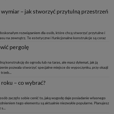
 wymiar – jak stworzyć przytulną przestrzeń
doskonałym rozwiązaniem dla osób, które chcą stworzyć przytulne i
asu na zewnątrz. Te estetyczne i funkcjonalne konstrukcje są coraz
iew...
awić pergolę
ą konstrukcję do ogrodu lub na taras, ale masz dylemat, jak ją
nie pozwala stworzyć specjalne miejsce do wypoczynku, przy okazji
trzeb...
 roku – co wybrać?
 osób zaczęło sobie cenić to, jaką wygodę daje posiadanie własnego
ędnieniem tego elementu są aktualnie niezwykle popularne. Planujesz
s...