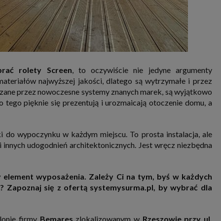
rać rolety Screen
, to oczywiście nie jedyne argumenty
teriałów najwyższej jakości, dlatego są wytrzymałe i przez
ędzane przez nowoczesne systemy znanych marek, są wyjątkowo
 tego pięknie się prezentują i urozmaicają otoczenie domu, a
 do wypoczynku w każdym miejscu. To prosta instalacja, ale
i innych udogodnień architektonicznych. Jest wręcz niezbędna
ny element wyposażenia. Zależy Ci na tym, byś w każdych
 Zapoznaj się z ofertą systemysurma.pl, by wybrać dla
lonie firmy
Bemares
zlokalizowanym w
Rzeszowie przy ul.