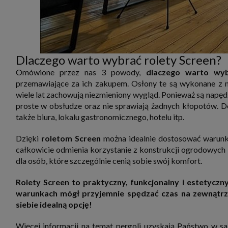
Dlaczego warto wybrać rolety Screen?
Omówione przez nas 3 powody,
dlaczego warto wyb
przemawiające za ich zakupem. Osłony te są wykonane z ma
wiele lat zachowują niezmieniony wygląd. Ponieważ są nap
proste w obsłudze oraz nie sprawiają żadnych kłopotów. Do
także biura, lokalu gastronomicznego, hotelu itp.
Dzięki
roletom Screen
można idealnie dostosować warunki
całkowicie odmienia korzystanie z konstrukcji ogrodowych 
dla osób, które szczególnie cenią sobie swój komfort.
Rolety Screen to praktyczny, funkcjonalny i estetycz
warunkach mógł przyjemnie spędzać czas na zewnątrz?
siebie idealną opcję!
Więcej informacji na temat pergoli uzyskają Państwo w sa