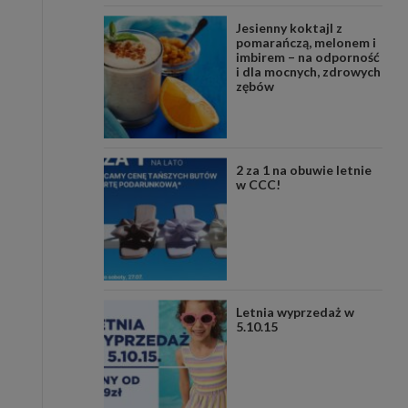
Jesienny koktajl z
pomarańczą, melonem i
imbirem – na odporność
i dla mocnych, zdrowych
zębów
2 za 1 na obuwie letnie
w CCC!
Letnia wyprzedaż w
5.10.15