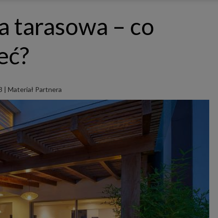
ępnianych przez siebie usług internetowych przetwarzają Twoje dane we własnych 
tingowych w oparciu o prawnie uzasadniony, wspólny interes podmiotów Grupy SAGIER. Przetwa
 tarasowa – co
nie wymaga dodatkowej zgody z Twojej strony, ale możesz mu się w każdej chwili sprzeciwić. O 
ujesz inaczej, dokonując stosownych zmian ustawień w Twojej przeglądarce, podmioty z Grupy
ównież instalować na Twoich urządzeniach pliki cookies i podobne oraz odczytywać informacje z
. Bliższe informacje o cookies znajdziesz w akapicie „Cookies” pod koniec tej informacji.
eć?
istrator danych osobowych
stratorami Twoich danych są podmioty z Grupy SAGIER czyli podmioty z grupy kapitałowej SA
 skład wchodzą Sagier Sp. z o.o. ul. Cegielniana 18c/3, 35-310 Rzeszów oraz Podmioty Zależne. Pon
le obowiązującego prawa, administratorami Twoich danych w ramach poszczególnych Usług mo
ż Zaufani Partnerzy, w tym klienci.
3
|
Materiał Partnera
IOTY ZALEŻNE:
/www.biznesistyl.pl/
/poradnikbudowlany.eu/
//modnieizdrowo.pl/
/www.sagier.pl/
 wyrazisz zgodę, o którą wyżej prosimy, administratorami Twoich danych osobowych będą tak
i Partnerzy. Listę Zaufanych Partnerów możesz sprawdzić w każdym momencie na stronie naszej
p
ności
i tam też zmodyfikować lub cofnąć swoje zgody.
awa i cel przetwarzania
dane przetwarzamy w następujących celach:
li zawieramy z Tobą umowę o realizację danej usługi (np. usługi zapewniającej Ci możliwość zapozna
ym z naszych serwisów w oparciu o treść regulaminu tego serwisu), to możemy przetwarzać Twoje