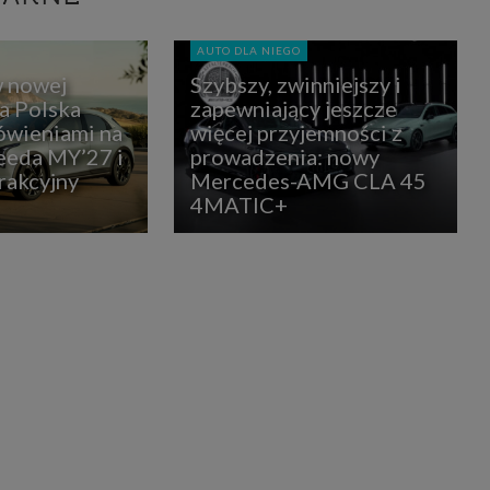
AUTO DLA NIEGO
w nowej
Szybszy, zwinniejszy i
ia Polska
zapewniający jeszcze
ówieniami na
więcej przyjemności z
eda MY’27 i
prowadzenia: nowy
rakcyjny
Mercedes-AMG CLA 45
4MATIC+