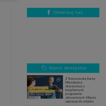
celach
rzanie
ile nie
Obserwuj nas
 SAGIER
 takich
GIER, w
adto, w
gą być
Warto skorzystać
że nasi
Z Rzeszowską Kartą
olityki
Mieszkańca
skorzystasz z
bezpłatnych
programów
zdrowotnych. Miasto
nia się
zaprasza do udziału
 dane w