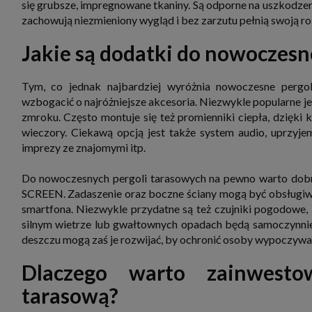
się grubsze, impregnowane tkaniny. Są odporne na uszkodzeni
zbiera
strona
zachowują niezmieniony wygląd i bez zarzutu pełnią swoją rol
SAGIER
dane i
Jakie są dodatki do nowoczesn
tablet
urządz
funkc
ustawi
Tym, co jednak najbardziej wyróżnia nowoczesne pergol
pliki 
wzbogacić o najróżniejsze akcesoria. Niezwykle popularne j
Twoje
zmroku. Często montuje się też promienniki ciepła, dzięki 
Przysł
wieczory. Ciekawą opcją jest także system audio, uprzyj
Grupy 
imprezy ze znajomymi itp.
1. Jeś
nie uc
Do nowoczesnych pergoli tarasowych na pewno warto dobra
2. Ma
ograni
SCREEN. Zadaszenie oraz boczne ściany mogą być obsługiwan
oraz p
smartfona. Niezwykle przydatne są też czujniki pogodowe, 
Osobo
upraw
silnym wietrze lub gwałtownych opadach będą samoczynnie 
deszczu mogą zaś je rozwijać, by ochronić osoby wypoczywają
Dlaczego warto zainwest
tarasową?