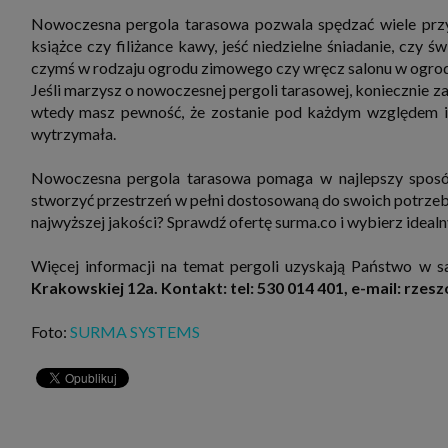
Nowoczesna pergola tarasowa pozwala spędzać wiele przy
książce czy filiżance kawy, jeść niedzielne śniadanie, czy ś
czymś w rodzaju ogrodu zimowego czy wręcz salonu w ogrodz
Jeśli marzysz o nowoczesnej pergoli tarasowej, koniecznie z
wtedy masz pewność, że zostanie pod każdym względem i
wytrzymała.
Nowoczesna pergola tarasowa pomaga w najlepszy sposó
stworzyć przestrzeń w pełni dostosowaną do swoich potrzeb.
najwyższej jakości? Sprawdź ofertę surma.co i wybierz ideal
Więcej informacji na temat pergoli uzyskają Państwo w s
Krakowskiej 12a. Kontakt: tel: 530 014 401, e-mail: rze
Foto:
SURMA SYSTEMS