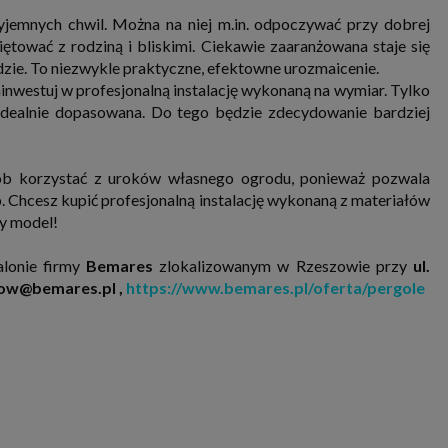
jemnych chwil. Można na niej m.in. odpoczywać przy dobrej
więtować z rodziną i bliskimi. Ciekawie zaaranżowana staje się
ie. To niezwykle praktyczne, efektowne urozmaicenie.
ainwestuj w profesjonalną instalację wykonaną na wymiar. Tylko
dealnie dopasowana. Do tego będzie zdecydowanie bardziej
b korzystać z uroków własnego ogrodu, ponieważ pozwala
 Chcesz kupić profesjonalną instalację wykonaną z materiałów
ny model!
alonie firmy
Bemares
zlokalizowanym w Rzeszowie przy
ul.
szow@bemares.pl ,
https://www.bemares.pl/oferta/pergole