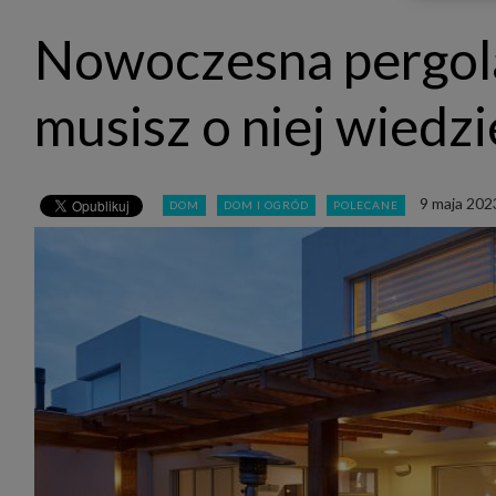
udost
marke
Nowoczesna pergola
takie 
zdecyd
będą r
plików
musisz o niej wiedzi
Admin
Admini
której
świet
równie
9 maja 202
DOM
DOM I OGRÓD
POLECANE
PODMI
http:/
http:/
https:
http:/
Jeżeli
Zaufan
prywat
Podst
Twoje 
1. Jeś
z jedn