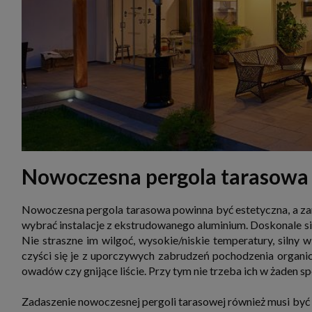
zakres
2. Zap
osoba)
użytk
własny
intern
przetw
3. Za 
móc p
przed
Ciebie
Cię to
momen
Twoje 
Nowoczesna pergola tarasowa 
zgody 
przyp
przeda
podsta
Nowoczesna pergola tarasowa powinna być estetyczna, a zara
skutec
wybrać instalacje z ekstrudowanego aluminium. Doskonale si
Przek
Nie straszne im wilgoć, wysokie/niskie temperatury, silny
Admin
czyści się je z uporczywych zabrudzeń pochodzenia organicz
marke
zobowi
owadów czy gnijące liście. Przy tym nie trzeba ich w żaden
celów.
Cooki
Zadaszenie nowoczesnej pergoli tarasowej również musi być 
Na na