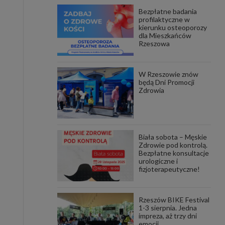
Bezpłatne badania
awniona
profilaktyczne w
 wygody
kierunku osteoporozy
omocji
dla Mieszkańców
tronach
Rzeszowa
. Takie
ch. Aby
 i ich
W Rzeszowie znów
 przez
będą Dni Promocji
pozbawi
Zdrowia
owolnym
ielenia
godę, w
 okres
Biała sobota – Męskie
ku, gdy
Zdrowie pod kontrolą.
 Ciebie
Bezpłatne konsultacje
urologiczne i
fizjoterapeutyczne!
encjom
danych
łasnych
Rzeszów BIKE Festival
1-3 sierpnia. Jedna
impreza, aż trzy dni
age do
emocji