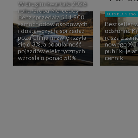
W drugim kwartale 2026
roku Grupa Mercedes-
AUTO DLA NIEGO
Benz sprzedała 511 900
samochodów osobowych
Bestseller 
i dostawczych; sprzedaż
odsłonie. K
poza Chinami zwiększyła
rusza z zam
się o 3%, a popularność
nowego XCe
pojazdów elektrycznych
publikuje at
wzrosła o ponad 50%
cennik