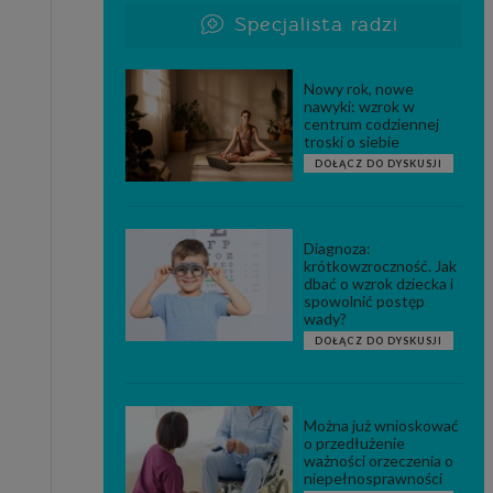
Specjalista radzi
Nowy rok, nowe
nawyki: wzrok w
centrum codziennej
troski o siebie
DOŁĄCZ DO DYSKUSJI
Diagnoza:
krótkowzroczność. Jak
dbać o wzrok dziecka i
spowolnić postęp
wady?
DOŁĄCZ DO DYSKUSJI
Można już wnioskować
o przedłużenie
ważności orzeczenia o
niepełnosprawności