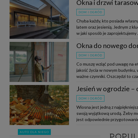
Okna i drzwi taraso
DOM I OGRÓD
Chyba każdy, kto posiada własny
latem oraz jesienią. Jednym z k
w jaki sposób je zaprojektujemy .
Okna do nowego d
DOM I OGRÓD
Co muszę wziąć pod uwagę na e
jakość życia w nowym budynku, w
ważne czynniki. Oszczędzi to czas
Jesień w ogrodzie – 
DOM I OGRÓD
Wiosna jest jedną z najpiękniejs
swoją wyjątkową urodą. Żeby m
jest odpowiednie przygotowanie 
AUTO DLA NIEGO
POPU