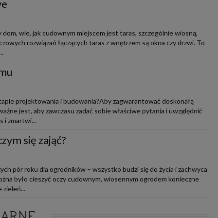
we
 dom, wie, jak cudownym miejscem jest taras, szczególnie wiosną,
luczowych rozwiązań łączących taras z wnętrzem są okna czy drzwi. To
..
omu
tapie projektowania i budowania?Aby zagwarantować doskonałą
ażne jest, aby zawczasu zadać sobie właściwe pytania i uwzględnić
 i zmartwi...
czym się zająć?
zych pór roku dla ogrodników – wszystko budzi się do życia i zachwyca
ożna było cieszyć oczy cudownym, wiosennym ogrodem konieczne
zieleń...
LARNE