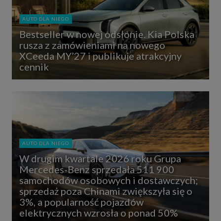
AUTO DLA NIEGO
Bestseller w nowej odsłonie. Kia Polska
rusza z zamówieniami na nowego
XCeeda MY’27 i publikuje atrakcyjny
cennik
AUTO DLA NIEGO
W drugim kwartale 2026 roku Grupa
Mercedes-Benz sprzedała 511 900
samochodów osobowych i dostawczych;
sprzedaż poza Chinami zwiększyła się o
3%, a popularność pojazdów
elektrycznych wzrosła o ponad 50%