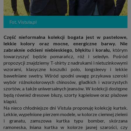
które przeglądarka wysyła do serwera przy każdorazowym wejściu na
stronę z tego urządzenia, podczas gdy odwiedzasz strony w Internecie.
Szczegółową informację na temat plików cookie i ich funkcjonowania
znajdziesz
pod tym linkiem
. Pod tym linkiem znajdziesz także informację
o tym jak zmienić ustawienia przeglądarki, aby ograniczyć lub wyłączyć
Fot. Vistula.pl
funkcjonowanie plików cookies itp. oraz jak usunąć takie pliki z Twojego
urządzenia.
Część nieformalna kolekcji bogata jest w pastelowe,
Twoje uprawnienia
lekkie kolory oraz mocne, energiczne barwy. Nie
Przysługują Ci następujące uprawnienia wobec Twoich danych i ich
przetwarzania przez nas, inne podmioty z Grupy SAGIER i Zaufanych
zabraknie odcieni niebieskiego, błękitu i koralu,
którym
Partnerów:
towarzyszyć będzie pomarańcz, róż i seledyn. Pośród
1. Jeśli udzieliłeś zgody na przetwarzanie danych możesz ją w każdej
propozycji znajdziemy T-shirty z nadrukami i nietuzinkowymi
chwili wycofać (cofnięcie zgody oczywiście nie uchyli zgodności z prawem
przetwarzania już dokonanego na jej podstawie);
wzorami, klasyczne koszulki polo, longsleevy i lekkie
bawełniane swetry. Wśród spodni uwagę przykuwa szeroki
2. Masz również prawo żądania dostępu do Twoich danych osobowych, ich
sprostowania, usunięcia lub ograniczenia przetwarzania, prawo do
wybór różnokolorowych chinosów, gładkich i wzorzystych
przeniesienia danych, wyrażenia sprzeciwu wobec przetwarzania danych
szortów, a także uniwersalnych jeansów. W kolekcji dostępne
oraz prawo do wniesienia skargi do organu nadzorczego, którym w Polsce
jest Prezes Urzędu Ochrony Danych Osobowych.
Pod tym adresem
będą również dresowe bluzy, szorty kąpielowe oraz plażowe
znajdziesz dodatkowe informacje dotyczące przetwarzania danych i
klapki.
Twoich uprawnień.
Na nieco chłodniejsze dni Vistula proponuję kolekcję kurtek.
Lekkie, wypełnione pierzem modele, w kolorze ciemnej zieleni
i granatu, zamszowa kurtka typu bomber, skórzana
ramoneska, lniana kurtka w kolorze jasnej szarości, czy