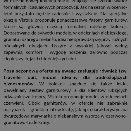
W ofercie nowej kolekcji marki, znajduje się szeroki wybór
http://www.sagier.pl/
formalnych i casualowych propozycji. Jak na sezon wiosenno-
Jeżeli wyrazisz zgodę, o którą wyżej prosimy, administratorami Twoich
letni przystało będzie radośnie i wyraziście. Na specjalne
danych osobowych będą także nasi Zaufani Partnerzy. Listę Zaufanych
okazje Vistula proponuje ponadczasowe fasony garniturów,
Partnerów możesz sprawdzić w każdym momencie na stronie naszej
polityki prywatności
i tam też zmodyfikować lub cofnąć swoje zgody.
które są główną częścią formalnej odsłony kolekcji.
Podstawa i cel przetwarzania
Dopasowane do sylwetki modele, w odcieniach niebieskiego,
Twoje dane przetwarzamy w następujących celach:
granatu i szarego melanżu, idealnie sprawdzą się przy różnych
oficjalnych okazjach. Uszyte z wysokiej jakości wełny,
1. Jeśli zawieramy z Tobą umowę o realizację danej usługi (np. usługi
zapewniającej Ci możliwość zapoznania się z jednym z naszych serwisów
zapewnią komfort i wygodę noszenia, zarówno podczas
w oparciu o treść regulaminu tego serwisu), to możemy przetwarzać
cieplejszych, jak i chłodniejszych dni.
Twoje dane w zakresie niezbędnym do realizacji tej umowy.
2. Zapewnianie bezpieczeństwa usługi (np. sprawdzenie, czy do Twojego
Poza sezonową ofertą na uwagę zasługuje również tzw.
konta nie loguje się nieuprawniona osoba), dokonanie pomiarów
statystycznych, ulepszanie naszych usług i dopasowanie ich do potrzeb i
traveller suit, model idealny dla podróżujących
wygody użytkowników (np. personalizowanie treści w usługach), jak
biznesmenów.
W kolekcji znajduje się także lekki,
również prowadzenie marketingu i promocji własnych usług (np. jeśli
interesujesz się motoryzacją i oglądasz artykuły w biznesistyl.pl lub na
bawełniany zestaw garniturowy, a dla klientów lubiących
innych stronach internetowych, to możemy Ci wyświetlić reklamę
odważniejsze kolory, Vistula proponuje model w odcieniach
dotyczącą artykułu w serwisie biznesistyl.pl/automoto. Takie
przetwarzanie danych to realizacja naszych prawnie uzasadnionych
czerwieni. Obok garniturów, w ofercie nie zabraknie
interesów.
marynarek – gładkich lub w kratę, jak np. charakterystyczna
3. Za Twoją zgodą usługi marketingowe dostarczą Ci nasi Zaufani
dwurzędowa marynarka o niebanalnym wzorze w czerwono-
Partnerzy oraz my dla podmiotów trzecich. Aby móc pokazać interesujące
granatowo-białe kraty.
Cię reklamy (np. produktu, którego możesz potrzebować) reklamodawcy i
ich przedstawiciele chcieliby mieć możliwość przetwarzania Twoich
danych związanych z odwiedzanymi przez Ciebie stronami