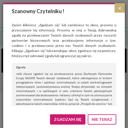
Strona wykorzystuje pliki cookies, które służą głównie do celów statystycznych.
×
Wyrażając zgodę na używanie 'cookies', zezwalasz na zapisanie ich w pamięci
Szanowny Czytelniku !
przeglądarki. Przejdź do
polityki cookies
.
ROZUMIEM
Zanim klikniesz „Zgadzam się” lub zamkniesz to okno, prosimy o
przeczytanie tej informacji. Prosimy w niej o Twoją dobrowolną
zgodę na przetwarzanie Twoich danych osobowych przez naszych
partnerów biznesowych oraz przekazujemy informacje o tzw.
cookies i o przetwarzaniu przez nas Twoich danych osobowych.
Klikając „Zgadzam się” lub zamykając okno, zgadzasz się na poniższe.
Możesz też odmówić zgody lub ograniczyć jej zakres.
Zgoda
Jeśli chcesz zgodzić się na przetwarzanie przez Zaufanych Partnerów
Grupy SAGIER Twoich danych osobowych, które udostępniasz w historii
przeglądania stron i aplikacji internetowych, w celach marketingowych
(obejmujących zautomatyzowaną analizę Twojej aktywności na stronach
internetowych i w aplikacjach w celu ustalenia Twoich potencjalnych
zainteresowań dla dostosowania reklamy i oferty) w tym na umieszczanie
znaczników internetowych (cookies itp.) na Twoich urządzeniach i
Wiosna w męskich stylizacjach
odczytywanie takich znaczników, kliknij przycisk „Przejdź do serwisu” lub
zamknij to okno.
Jeśli nie chcesz wyrazić zgody, kliknij „Nie teraz”.
ZGADZAM SIĘ
NIE TERAZ
Wyrażenie zgody jest dobrowolne. Możesz edytować zakres zgody, w tym
wycofać ją całkowicie, przechodząc na naszą stronę
polityki prywatności
.