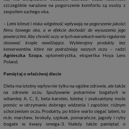
szczególnie narażone na pogorszenie komfortu są osoby z
zespołem suchego oka.
–
Letni klimat i niska wilgotność wpływają na pogorszenie jakości
filmu łzowego oka, a w efekcie dochodzi do wysuszenia jego
powierzchni. Aby chronić oczy w tych warunkach warto regularnie
stosować krople nawilżające. Wybierajmy produkty bez
konserwantów, które nie podrażniają naszych oczu
– radzi
Agnieszka Szopa
, optometrystka, ekspertka Hoya Lens
Poland.
Pamiętaj o właściwej diecie
Dieta ma istotny wpływ nie tylko na ogólne zdrowie, ale także
na zdrowie oczu. Spożywanie pokarmów bogatych w
witaminę A, C, E, beta-karoten, luteinę i zeaksantynę może
pomóc w utrzymaniu dobrego widzenia i zapobiec różnym
schorzeniom oczu. Produkty, po które warto sięgać latem, to
m.in. marchew, brokuły, szpinak, pomarańcze, jagody i ryby
bogate w kwasy omega-3. Należy także pamiętać o