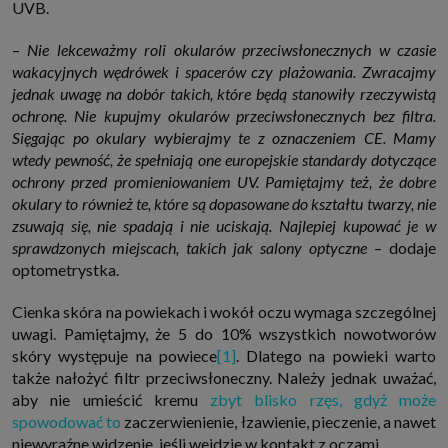
UVB.
które przeglądarka wysyła do serwera przy każdorazowym wejściu na
stronę z tego urządzenia, podczas gdy odwiedzasz strony w Internecie.
Szczegółową informację na temat plików cookie i ich funkcjonowania
–
Nie lekceważmy roli okularów przeciwsłonecznych w czasie
znajdziesz
pod tym linkiem
. Pod tym linkiem znajdziesz także informację
wakacyjnych wędrówek i spacerów czy plażowania. Zwracajmy
o tym jak zmienić ustawienia przeglądarki, aby ograniczyć lub wyłączyć
funkcjonowanie plików cookies itp. oraz jak usunąć takie pliki z Twojego
jednak uwagę na dobór takich, które będą stanowiły rzeczywistą
urządzenia.
ochronę. Nie kupujmy okularów przeciwsłonecznych bez filtra.
Twoje uprawnienia
Sięgając po okulary wybierajmy te z oznaczeniem CE. Mamy
Przysługują Ci następujące uprawnienia wobec Twoich danych i ich
wtedy pewność, że spełniają one europejskie standardy dotyczące
przetwarzania przez nas, inne podmioty z Grupy SAGIER i Zaufanych
Partnerów:
ochrony przed promieniowaniem UV. Pamiętajmy też, że dobre
okulary to również te, które są dopasowane do kształtu twarzy, nie
1. Jeśli udzieliłeś zgody na przetwarzanie danych możesz ją w każdej
chwili wycofać (cofnięcie zgody oczywiście nie uchyli zgodności z prawem
zsuwają się, nie spadają i nie uciskają. Najlepiej kupować je w
przetwarzania już dokonanego na jej podstawie);
sprawdzonych miejscach, takich jak salony optyczne
– dodaje
2. Masz również prawo żądania dostępu do Twoich danych osobowych, ich
optometrystka.
sprostowania, usunięcia lub ograniczenia przetwarzania, prawo do
przeniesienia danych, wyrażenia sprzeciwu wobec przetwarzania danych
oraz prawo do wniesienia skargi do organu nadzorczego, którym w Polsce
Cienka skóra na powiekach i wokół oczu wymaga szczególnej
jest Prezes Urzędu Ochrony Danych Osobowych.
Pod tym adresem
uwagi. Pamiętajmy, że 5 do 10% wszystkich nowotworów
znajdziesz dodatkowe informacje dotyczące przetwarzania danych i
Twoich uprawnień.
skóry występuje na powiece
[1]
. Dlatego na powieki warto
także nałożyć filtr przeciwsłoneczny. Należy jednak uważać,
aby nie umieścić kremu
zbyt blisko rzęs, gdyż może
spowodować to
zaczerwienienie, łzawienie, pieczenie, a nawet
niewyraźne widzenie, jeśli wejdzie w kontakt z oczami.