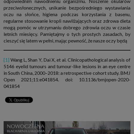
odpowiednim nawodnieniu organizmu. Noszenie okularów
przeciwsłonecznych, unikanie bezpośredniego wystawiania
oczu na słońce, higiena podczas korzystania z basenu,
regularne stosowanie kropli nawilżających oraz zdrowa dieta
mogą pomóc w utrzymaniu dobrego zdrowia oczu w czasie
letnich miesięcy. Pamiętajmy o tych prostych zasadach, by
cieszyć się latem w pełni, mając pewność, że nasze oczy będą
[1]
Wang L, Shan Y, Dai X, et al. Clinicopathological analysis of
5146 eyelid tumours and tumour-like lesions in an eye centre
in South China, 2000–2018: a retrospective cohort study. BMJ
Open 2021;11:e041854. doi: 10.1136/bmjopen-2020-
041854