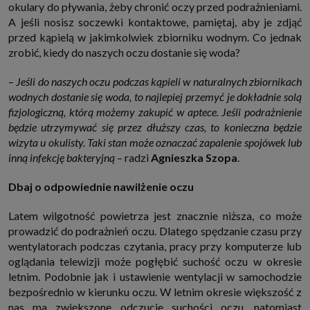
okulary do pływania, żeby chronić oczy przed podrażnieniami.
A jeśli nosisz soczewki kontaktowe, pamiętaj, aby je zdjąć
przed kąpielą w jakimkolwiek zbiorniku wodnym. Co jednak
zrobić, kiedy do naszych oczu dostanie się woda?
–
Jeśli do naszych oczu podczas kąpieli w naturalnych zbiornikach
wodnych dostanie się woda, to najlepiej przemyć je dokładnie solą
fizjologiczną, którą możemy zakupić w aptece. Jeśli podrażnienie
będzie utrzymywać się przez dłuższy czas, to konieczna będzie
wizyta u okulisty. Taki stan może oznaczać zapalenie spojówek lub
inną infekcję bakteryjną
– radzi
Agnieszka Szopa
.
Dbaj o odpowiednie nawilżenie oczu
Latem wilgotność powietrza jest znacznie niższa, co może
prowadzić do podrażnień oczu. Dlatego spędzanie czasu przy
wentylatorach podczas czytania, pracy przy komputerze lub
oglądania telewizji może pogłębić suchość oczu w okresie
letnim. Podobnie jak i ustawienie wentylacji w samochodzie
bezpośrednio w kierunku oczu. W letnim okresie większość z
nas ma zwiększone odczucie suchości oczu, natomiast