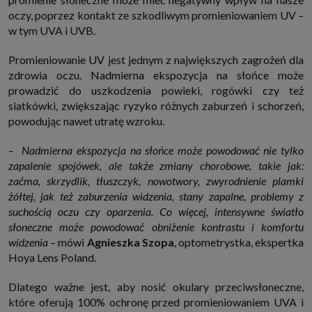
internetowymi. Udzielenie takiej zgody jest dobrowolne, nie musisz jej
oczy, poprzez kontakt ze szkodliwym promieniowaniem UV –
udzielać, nie pozbawi Cię to dostępu do naszych usług. Masz również
w tym UVA i UVB.
możliwość ograniczenia zakresu lub zmiany zgody w dowolnym
momencie.
Twoje dane przetwarzane będą do czasu istnienia podstawy do ich
Promieniowanie UV jest jednym z największych zagrożeń dla
przetwarzania, czyli w przypadku udzielenia zgody do momentu jej
zdrowia oczu. Nadmierna ekspozycja na słońce może
cofnięcia, ograniczenia lub innych działań z Twojej strony ograniczających
tę zgodę, w przypadku niezbędności danych do wykonania umowy, przez
prowadzić do uszkodzenia powieki, rogówki czy też
czas jej wykonywania i ewentualnie okres przedawnienia roszczeń z niej
siatkówki, zwiększając ryzyko różnych zaburzeń i schorzeń,
(zwykle nie więcej niż 3 lata, a maksymalnie 10 lat), a w przypadku, gdy
powodując nawet utratę wzroku.
podstawą przetwarzania danych jest uzasadniony interes administratora,
do czasu zgłoszenia przez Ciebie skutecznego sprzeciwu.
Przekazywanie danych
–
Nadmierna ekspozycja na słońce może powodować nie tylko
Administratorzy danych mogą powierzać Twoje dane podwykonawcom IT,
zapalenie spojówek, ale także zmiany chorobowe, takie jak:
księgowym, agencjom marketingowym etc. Zrobią to jedynie na
zaćma, skrzydlik, tłuszczyk, nowotwory, zwyrodnienie plamki
podstawie umowy o powierzenie przetwarzania danych zobowiązującej
taki podmiot do odpowiedniego zabezpieczenia danych i niekorzystania z
żółtej, jak też zaburzenia widzenia, stany zapalne, problemy z
nich do własnych celów.
suchością oczu czy oparzenia. Co więcej, intensywne światło
Cookies
słoneczne może powodować obniżenie kontrastu i komfortu
Na naszych stronach używamy znaczników internetowych takich jak pliki
widzenia
– mówi
Agnieszka Szopa
, optometrystka, ekspertka
np. cookie lub local storage do zbierania i przetwarzania danych
Hoya Lens Poland.
osobowych w celu personalizowania treści i reklam oraz analizowania
ruchu na stronach, aplikacjach i w Internecie. W ten sposób technologię tę
wykorzystują również podmioty z Grupy SAGIER oraz nasi Zaufani
Dlatego ważne jest, aby nosić okulary przeciwsłoneczne,
Partnerzy, którzy także chcą dopasowywać reklamy do Twoich preferencji.
Cookies to dane informatyczne zapisywane w plikach i przechowywane na
które oferują 100% ochronę przed promieniowaniem UVA i
Twoim urządzeniu końcowym (tj. twój komputer, tablet, smartphone itp.),