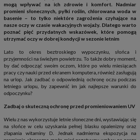
mogą wpływać na ich zdrowie i komfort. Nadmiar
http://www.sagier.pl/
promieni słonecznych, pyłki roślin, chlorowana woda w
Jeżeli wyrazisz zgodę, o którą wyżej prosimy, administratorami Twoich
danych osobowych będą także nasi Zaufani Partnerzy. Listę Zaufanych
basenie – to tylko niektóre zagrożenia czyhające na
Partnerów możesz sprawdzić w każdym momencie na stronie naszej
nasze oczy w czasie wakacyjnych wojaży. Dlatego warto
polityki prywatności
i tam też zmodyfikować lub cofnąć swoje zgody.
poznać pięć przydatnych wskazówek, które pomogą
Podstawa i cel przetwarzania
utrzymać oczy w dobrej kondycji w sezonie letnim
Twoje dane przetwarzamy w następujących celach:
1. Jeśli zawieramy z Tobą umowę o realizację danej usługi (np. usługi
Lato to okres beztroskiego wypoczynku, słońca i
zapewniającej Ci możliwość zapoznania się z jednym z naszych serwisów
w oparciu o treść regulaminu tego serwisu), to możemy przetwarzać
przyjemności na świeżym powietrzu. To także dobry moment,
Twoje dane w zakresie niezbędnym do realizacji tej umowy.
by dać odpocząć swoim oczom, które po wielu miesiącach
2. Zapewnianie bezpieczeństwa usługi (np. sprawdzenie, czy do Twojego
pracy czy nauki przed ekranem komputera, również zasługują
konta nie loguje się nieuprawniona osoba), dokonanie pomiarów
na urlop. Jak zadbać o odpowiednią ochronę oczu podczas
statystycznych, ulepszanie naszych usług i dopasowanie ich do potrzeb i
wygody użytkowników (np. personalizowanie treści w usługach), jak
letniego urlopu, by zapewnić im jak najlepsze warunki do
również prowadzenie marketingu i promocji własnych usług (np. jeśli
odpoczynku?
interesujesz się motoryzacją i oglądasz artykuły w biznesistyl.pl lub na
innych stronach internetowych, to możemy Ci wyświetlić reklamę
dotyczącą artykułu w serwisie biznesistyl.pl/automoto. Takie
Zadbaj o skuteczną ochronę przed promieniowaniem UV
przetwarzanie danych to realizacja naszych prawnie uzasadnionych
interesów.
Wielu z nas wykorzystuje letnie słoneczne dni, wystawiając się
3. Za Twoją zgodą usługi marketingowe dostarczą Ci nasi Zaufani
Partnerzy oraz my dla podmiotów trzecich. Aby móc pokazać interesujące
na słońce w celu uzyskania pełnej blasku opalenizny oraz
Cię reklamy (np. produktu, którego możesz potrzebować) reklamodawcy i
złapania witaminy D. Jednak nadmierna ekspozycja na
ich przedstawiciele chcieliby mieć możliwość przetwarzania Twoich
danych związanych z odwiedzanymi przez Ciebie stronami
promienie słoneczne może mieć negatywny wpływ na nasze