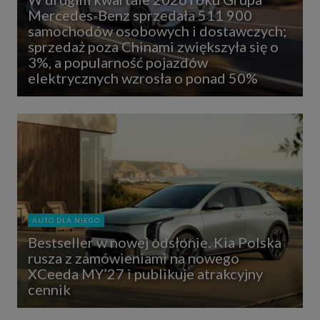
Mercedes-Benz sprzedała 511 900
samochodów osobowych i dostawczych;
sprzedaż poza Chinami zwiększyła się o
3%, a popularność pojazdów
elektrycznych wzrosła o ponad 50%
AUTO DLA NIEGO
Bestseller w nowej odsłonie. Kia Polska
rusza z zamówieniami na nowego
XCeeda MY’27 i publikuje atrakcyjny
cennik