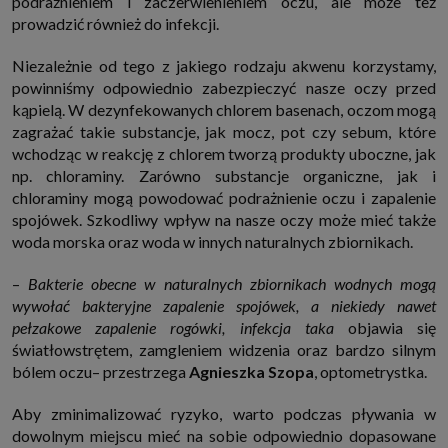
podrażnieniem i zaczerwienieniem oczu, ale może też
prowadzić również do infekcji.
Niezależnie od tego z jakiego rodzaju akwenu korzystamy,
powinniśmy odpowiednio zabezpieczyć nasze oczy przed
kąpielą. W dezynfekowanych chlorem basenach, oczom mogą
zagrażać takie substancje, jak mocz, pot czy sebum, które
wchodząc w reakcję z chlorem tworzą produkty uboczne, jak
np. chloraminy. Zarówno substancje organiczne, jak i
chloraminy mogą powodować podrażnienie oczu i zapalenie
spojówek. Szkodliwy wpływ na nasze oczy może mieć także
woda morska oraz woda w innych naturalnych zbiornikach.
–
Bakterie obecne w naturalnych zbiornikach wodnych mogą
wywołać bakteryjne zapalenie spojówek, a niekiedy nawet
pełzakowe zapalenie rogówki, infekcja taka
objawia się
światłowstrętem, zamgleniem widzenia oraz bardzo silnym
bólem oczu– przestrzega
Agnieszka Szopa
, optometrystka.
Aby zminimalizować ryzyko, warto podczas pływania w
dowolnym miejscu mieć na sobie odpowiednio dopasowane