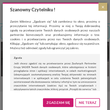
Strona wykorzystuje pliki cookies, które służą głównie do celów statystycznych.
×
Wyrażając zgodę na używanie 'cookies', zezwalasz na zapisanie ich w pamięci
Szanowny Czytelniku !
przeglądarki. Przejdź do
polityki cookies
.
ROZUMIEM
Zanim klikniesz „Zgadzam się” lub zamkniesz to okno, prosimy o
przeczytanie tej informacji. Prosimy w niej o Twoją dobrowolną
zgodę na przetwarzanie Twoich danych osobowych przez naszych
partnerów biznesowych oraz przekazujemy informacje o tzw.
cookies i o przetwarzaniu przez nas Twoich danych osobowych.
Klikając „Zgadzam się” lub zamykając okno, zgadzasz się na poniższe.
Możesz też odmówić zgody lub ograniczyć jej zakres.
Zgoda
Jeśli chcesz zgodzić się na przetwarzanie przez Zaufanych Partnerów
Grupy SAGIER Twoich danych osobowych, które udostępniasz w historii
przeglądania stron i aplikacji internetowych, w celach marketingowych
(obejmujących zautomatyzowaną analizę Twojej aktywności na stronach
internetowych i w aplikacjach w celu ustalenia Twoich potencjalnych
zainteresowań dla dostosowania reklamy i oferty) w tym na umieszczanie
znaczników internetowych (cookies itp.) na Twoich urządzeniach i
odczytywanie takich znaczników, kliknij przycisk „Przejdź do serwisu” lub
zamknij to okno.
Jeśli nie chcesz wyrazić zgody, kliknij „Nie teraz”.
Zdrowe oczy latem – 5 prostych
ZGADZAM SIĘ
NIE TERAZ
Wyrażenie zgody jest dobrowolne. Możesz edytować zakres zgody, w tym
wycofać ją całkowicie, przechodząc na naszą stronę
polityki prywatności
.