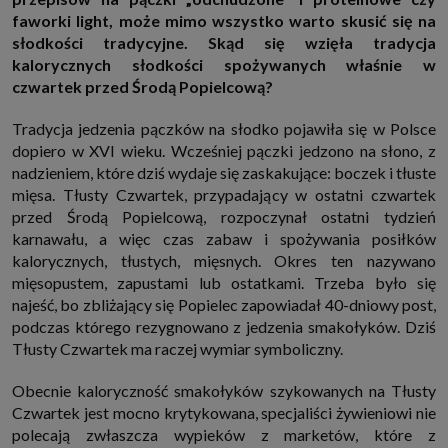
http://www.sagier.pl/
faworki light, może mimo wszystko warto skusić się na
Jeżeli wyrazisz zgodę, o którą wyżej prosimy, administratorami Twoich
słodkości tradycyjne. Skąd się wzięła tradycja
danych osobowych będą także nasi Zaufani Partnerzy. Listę Zaufanych
kalorycznych słodkości spożywanych właśnie w
Partnerów możesz sprawdzić w każdym momencie na stronie naszej
polityki prywatności
i tam też zmodyfikować lub cofnąć swoje zgody.
czwartek przed Środą Popielcową?
Podstawa i cel przetwarzania
Tradycja jedzenia pączków na słodko pojawiła się w Polsce
Twoje dane przetwarzamy w następujących celach:
dopiero w XVI wieku. Wcześniej pączki jedzono na słono, z
1. Jeśli zawieramy z Tobą umowę o realizację danej usługi (np. usługi
zapewniającej Ci możliwość zapoznania się z jednym z naszych serwisów
nadzieniem, które dziś wydaje się zaskakujące: boczek i tłuste
w oparciu o treść regulaminu tego serwisu), to możemy przetwarzać
mięsa. Tłusty Czwartek, przypadający w ostatni czwartek
Twoje dane w zakresie niezbędnym do realizacji tej umowy.
przed Środą Popielcową, rozpoczynał ostatni tydzień
2. Zapewnianie bezpieczeństwa usługi (np. sprawdzenie, czy do Twojego
karnawału, a więc czas zabaw i spożywania posiłków
konta nie loguje się nieuprawniona osoba), dokonanie pomiarów
statystycznych, ulepszanie naszych usług i dopasowanie ich do potrzeb i
kalorycznych, tłustych, mięsnych. Okres ten nazywano
wygody użytkowników (np. personalizowanie treści w usługach), jak
mięsopustem, zapustami lub ostatkami. Trzeba było się
również prowadzenie marketingu i promocji własnych usług (np. jeśli
interesujesz się motoryzacją i oglądasz artykuły w biznesistyl.pl lub na
najeść, bo zbliżający się Popielec zapowiadał 40-dniowy post,
innych stronach internetowych, to możemy Ci wyświetlić reklamę
podczas którego rezygnowano z jedzenia smakołyków. Dziś
dotyczącą artykułu w serwisie biznesistyl.pl/automoto. Takie
przetwarzanie danych to realizacja naszych prawnie uzasadnionych
Tłusty Czwartek ma raczej wymiar symboliczny.
interesów.
3. Za Twoją zgodą usługi marketingowe dostarczą Ci nasi Zaufani
Obecnie kaloryczność smakołyków szykowanych na Tłusty
Partnerzy oraz my dla podmiotów trzecich. Aby móc pokazać interesujące
Czwartek jest mocno krytykowana, specjaliści żywieniowi nie
Cię reklamy (np. produktu, którego możesz potrzebować) reklamodawcy i
ich przedstawiciele chcieliby mieć możliwość przetwarzania Twoich
polecają zwłaszcza wypieków z marketów, które z
danych związanych z odwiedzanymi przez Ciebie stronami