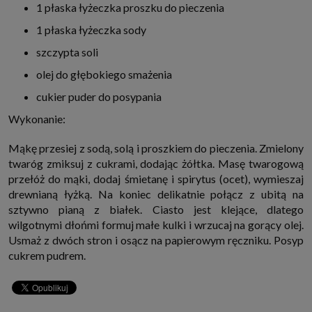
1 płaska łyżeczka proszku do pieczenia
1 płaska łyżeczka sody
szczypta soli
olej do głębokiego smażenia
cukier puder do posypania
Wykonanie:
Mąkę przesiej z sodą, solą i proszkiem do pieczenia. Zmielony
twaróg zmiksuj z cukrami, dodając żółtka. Masę twarogową
przełóż do mąki, dodaj śmietanę i spirytus (ocet), wymieszaj
drewnianą łyżką. Na koniec delikatnie połącz z ubitą na
sztywno pianą z białek. Ciasto jest klejące, dlatego
wilgotnymi dłońmi formuj małe kulki i wrzucaj na gorący olej.
Usmaż z dwóch stron i osącz na papierowym ręczniku. Posyp
cukrem pudrem.