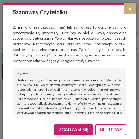
Strona wykorzystuje pliki cookies, które służą głównie do celów statystycznych.
×
Wyrażając zgodę na używanie 'cookies', zezwalasz na zapisanie ich w pamięci
Szanowny Czytelniku !
przeglądarki. Przejdź do
polityki cookies
.
ROZUMIEM
Zanim klikniesz „Zgadzam się” lub zamkniesz to okno, prosimy o
przeczytanie tej informacji. Prosimy w niej o Twoją dobrowolną
zgodę na przetwarzanie Twoich danych osobowych przez naszych
partnerów biznesowych oraz przekazujemy informacje o tzw.
cookies i o przetwarzaniu przez nas Twoich danych osobowych.
Klikając „Zgadzam się” lub zamykając okno, zgadzasz się na poniższe.
Możesz też odmówić zgody lub ograniczyć jej zakres.
Zgoda
Jeśli chcesz zgodzić się na przetwarzanie przez Zaufanych Partnerów
Grupy SAGIER Twoich danych osobowych, które udostępniasz w historii
przeglądania stron i aplikacji internetowych, w celach marketingowych
(obejmujących zautomatyzowaną analizę Twojej aktywności na stronach
internetowych i w aplikacjach w celu ustalenia Twoich potencjalnych
zainteresowań dla dostosowania reklamy i oferty) w tym na umieszczanie
znaczników internetowych (cookies itp.) na Twoich urządzeniach i
Słodka tradycja Tłustego
odczytywanie takich znaczników, kliknij przycisk „Przejdź do serwisu” lub
zamknij to okno.
Czwartku. Przepisy na szybkie
Jeśli nie chcesz wyrazić zgody, kliknij „Nie teraz”.
ZGADZAM SIĘ
NIE TERAZ
pączki
Wyrażenie zgody jest dobrowolne. Możesz edytować zakres zgody, w tym
wycofać ją całkowicie, przechodząc na naszą stronę
polityki prywatności
.