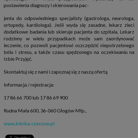
postawienia diagnozy i skierowania pac-
jenta do odpowiedniego specjalisty (gastrologa, neurologa,
ortopedy, kardiologa). Jeśli wyda się zasadne, lekarz zleci
dodatkowe badania lub skieruje pacjenta do szpitala. Lekarz
rodzinny w wielu przypadkach może sam zaordynować
leczenie, co pozwoli pacjentowi oszczędzić niepotrzebnego
bólu i stresu, a także czasu spędzonego na oczekiwaniu na
Izbie Przyjęć.
Skontaktuj się z nami i zapoznaj się z naszą ofertą
Informacja / rejestracja:
17 86 66 700 lub 17 86 69 900
Rudna Mała 600, 36-060 Głogów Młp.,
www.klinika-rzeszow.pl