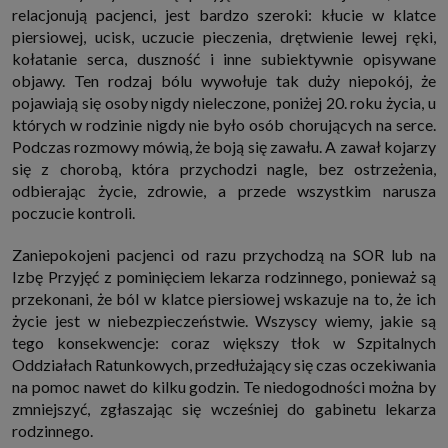
relacjonują pacjenci, jest bardzo szeroki: kłucie w klatce
http://www.sagier.pl/
piersiowej, ucisk, uczucie pieczenia, drętwienie lewej ręki,
Jeżeli wyrazisz zgodę, o którą wyżej prosimy, administratorami Twoich
danych osobowych będą także nasi Zaufani Partnerzy. Listę Zaufanych
kołatanie serca, duszność i inne subiektywnie opisywane
Partnerów możesz sprawdzić w każdym momencie na stronie naszej
objawy. Ten rodzaj bólu wywołuje tak duży niepokój, że
polityki prywatności
i tam też zmodyfikować lub cofnąć swoje zgody.
pojawiają się osoby nigdy nieleczone, poniżej 20. roku życia, u
Podstawa i cel przetwarzania
których w rodzinie nigdy nie było osób chorujących na serce.
Twoje dane przetwarzamy w następujących celach:
Podczas rozmowy mówią, że boją się zawału. A zawał kojarzy
1. Jeśli zawieramy z Tobą umowę o realizację danej usługi (np. usługi
się z chorobą, która przychodzi nagle, bez ostrzeżenia,
zapewniającej Ci możliwość zapoznania się z jednym z naszych serwisów
w oparciu o treść regulaminu tego serwisu), to możemy przetwarzać
odbierając życie, zdrowie, a przede wszystkim narusza
Twoje dane w zakresie niezbędnym do realizacji tej umowy.
poczucie kontroli.
2. Zapewnianie bezpieczeństwa usługi (np. sprawdzenie, czy do Twojego
konta nie loguje się nieuprawniona osoba), dokonanie pomiarów
Zaniepokojeni pacjenci od razu przychodzą na SOR lub na
statystycznych, ulepszanie naszych usług i dopasowanie ich do potrzeb i
wygody użytkowników (np. personalizowanie treści w usługach), jak
Izbę Przyjęć z pominięciem lekarza rodzinnego, ponieważ są
również prowadzenie marketingu i promocji własnych usług (np. jeśli
przekonani, że ból w klatce piersiowej wskazuje na to, że ich
interesujesz się motoryzacją i oglądasz artykuły w biznesistyl.pl lub na
innych stronach internetowych, to możemy Ci wyświetlić reklamę
życie jest w niebezpieczeństwie. Wszyscy wiemy, jakie są
dotyczącą artykułu w serwisie biznesistyl.pl/automoto. Takie
tego konsekwencje: coraz większy tłok w Szpitalnych
przetwarzanie danych to realizacja naszych prawnie uzasadnionych
interesów.
Oddziałach Ratunkowych, przedłużający się czas oczekiwania
na pomoc nawet do kilku godzin. Te niedogodności można by
3. Za Twoją zgodą usługi marketingowe dostarczą Ci nasi Zaufani
Partnerzy oraz my dla podmiotów trzecich. Aby móc pokazać interesujące
zmniejszyć, zgłaszając się wcześniej do gabinetu lekarza
Cię reklamy (np. produktu, którego możesz potrzebować) reklamodawcy i
rodzinnego.
ich przedstawiciele chcieliby mieć możliwość przetwarzania Twoich
danych związanych z odwiedzanymi przez Ciebie stronami