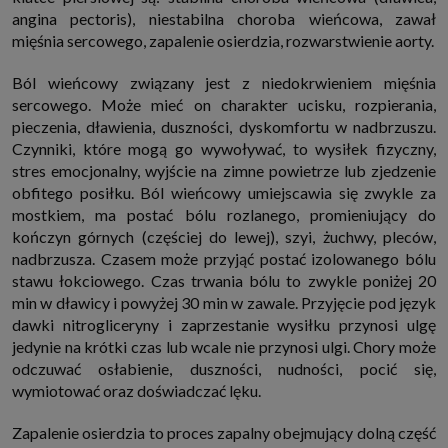
angina pectoris), niestabilna choroba wieńcowa, zawał
mięśnia sercowego, zapalenie osierdzia, rozwarstwienie aorty.
Ból wieńcowy związany jest z niedokrwieniem mięśnia
sercowego. Może mieć on charakter ucisku, rozpierania,
pieczenia, dławienia, duszności, dyskomfortu w nadbrzuszu.
Czynniki, które mogą go wywoływać, to wysiłek fizyczny,
stres emocjonalny, wyjście na zimne powietrze lub zjedzenie
obfitego posiłku. Ból wieńcowy umiejscawia się zwykle za
mostkiem, ma postać bólu rozlanego, promieniujący do
kończyn górnych (częściej do lewej), szyi, żuchwy, pleców,
nadbrzusza. Czasem może przyjąć postać izolowanego bólu
stawu łokciowego. Czas trwania bólu to zwykle poniżej 20
min w dławicy i powyżej 30 min w zawale. Przyjęcie pod język
dawki nitrogliceryny i zaprzestanie wysiłku przynosi ulgę
jedynie na krótki czas lub wcale nie przynosi ulgi. Chory może
odczuwać osłabienie, duszności, nudności, pocić się,
wymiotować oraz doświadczać lęku.
Zapalenie osierdzia to proces zapalny obejmujący dolną część