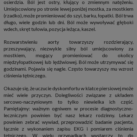
osierdzia. Ból jest ostry, kłujący o zmiennym natężeniu.
Umiejscowiony po stronie lewej poniżej mostka, za mostkiem
(rzadko), może promieniować do szyi, barku, łopatki. Ból trwa
długo, wiele godzin lub dni. Ból może wywoływać głęboki
wdech, skręt tułowia, pozycja leżąca, kaszel.
Rozwarstwieniu aorty towarzyszy rozdzierający,
przeszywający, niezwykle silny ból umiejscowiony za
mostkiem, mogący promieniować do okolicy
międzyłopatkowej lub lędźwiowej. Ból może utrzymywać się
godzinami. Pojawia się nagle. Często towarzyszy mu wzrost
ciśnienia tętniczego.
Okazuje się, że uczucie dyskomfortu w klatce piersiowej może
mieć wiele przyczyn. Dolegliwości związane z układem
sercowo-naczyniowym to tylko niewielka ich część.
Pamiętajmy: ważnym ogniwem w procesie diagnostyczno-
leczniczym powinien być nasz lekarz rodzinny. Lekarz
powinien zebrać wywiad, przeprowadzić badanie pacjenta,
łącznie z wykonaniem zapisu EKG i pomiarem ciśnienia
tętniczego. W wielu przypadkach wystarczy to do