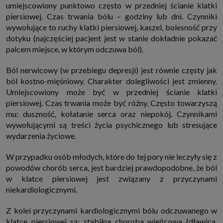
umiejscowiony punktowo często w przedniej ścianie klatki
piersiowej. Czas trwania bólu – godziny lub dni. Czynniki
wywołujące to ruchy klatki piersiowej, kaszel, bolesność przy
dotyku (najczęściej pacjent jest w stanie dokładnie pokazać
palcem miejsce, w którym odczuwa ból).
Ból nerwicowy (w przebiegu depresji) jest równie częsty jak
ból kostno-mięśniowy. Charakter dolegliwości jest zmienny.
Umiejscowiony może być w przedniej ścianie klatki
piersiowej. Czas trwania może być różny. Często towarzyszą
mu: duszność, kołatanie serca oraz niepokój. Czynnikami
wywołującymi są treści życia psychicznego lub stresujące
wydarzenia życiowe.
W przypadku osób młodych, które do tej pory nie leczyły się z
powodów chorób serca, jest bardziej prawdopodobne, że ból
w klatce piersiowej jest związany z przyczynami
niekardiologicznymi.
Z kolei przyczynami kardiologicznymi bólu odczuwanego w
klatce piersiowej są: stabilna choroba wieńcowa (dławica,