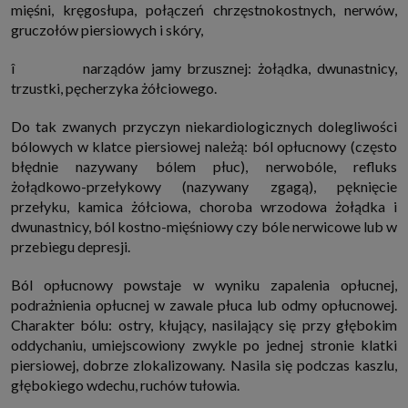
mięśni, kręgosłupa, połączeń chrzęstnokostnych, nerwów,
które przeglądarka wysyła do serwera przy każdorazowym wejściu na
stronę z tego urządzenia, podczas gdy odwiedzasz strony w Internecie.
gruczołów piersiowych i skóry,
Szczegółową informację na temat plików cookie i ich funkcjonowania
znajdziesz
pod tym linkiem
. Pod tym linkiem znajdziesz także informację
o tym jak zmienić ustawienia przeglądarki, aby ograniczyć lub wyłączyć
î narządów jamy brzusznej: żołądka, dwunastnicy,
funkcjonowanie plików cookies itp. oraz jak usunąć takie pliki z Twojego
trzustki, pęcherzyka żółciowego.
urządzenia.
Twoje uprawnienia
Do tak zwanych przyczyn niekardiologicznych dolegliwości
Przysługują Ci następujące uprawnienia wobec Twoich danych i ich
bólowych w klatce piersiowej należą: ból opłucnowy (często
przetwarzania przez nas, inne podmioty z Grupy SAGIER i Zaufanych
Partnerów:
błędnie nazywany bólem płuc), nerwobóle, refluks
żołądkowo-przełykowy (nazywany zgagą), pęknięcie
1. Jeśli udzieliłeś zgody na przetwarzanie danych możesz ją w każdej
chwili wycofać (cofnięcie zgody oczywiście nie uchyli zgodności z prawem
przełyku, kamica żółciowa, choroba wrzodowa żołądka i
przetwarzania już dokonanego na jej podstawie);
dwunastnicy, ból kostno-mięśniowy czy bóle nerwicowe lub w
2. Masz również prawo żądania dostępu do Twoich danych osobowych, ich
przebiegu depresji.
sprostowania, usunięcia lub ograniczenia przetwarzania, prawo do
przeniesienia danych, wyrażenia sprzeciwu wobec przetwarzania danych
oraz prawo do wniesienia skargi do organu nadzorczego, którym w Polsce
Ból opłucnowy powstaje w wyniku zapalenia opłucnej,
jest Prezes Urzędu Ochrony Danych Osobowych.
Pod tym adresem
podrażnienia opłucnej w zawale płuca lub odmy opłucnowej.
znajdziesz dodatkowe informacje dotyczące przetwarzania danych i
Twoich uprawnień.
Charakter bólu: ostry, kłujący, nasilający się przy głębokim
oddychaniu, umiejscowiony zwykle po jednej stronie klatki
piersiowej, dobrze zlokalizowany. Nasila się podczas kaszlu,
głębokiego wdechu, ruchów tułowia.