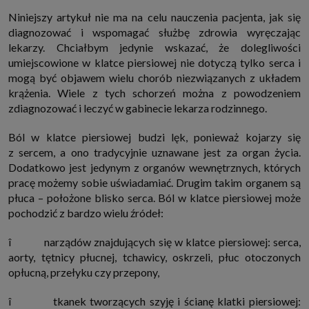
internetowymi. Udzielenie takiej zgody jest dobrowolne, nie musisz jej
Niniejszy artykuł nie ma na celu nauczenia pacjenta, jak się
udzielać, nie pozbawi Cię to dostępu do naszych usług. Masz również
możliwość ograniczenia zakresu lub zmiany zgody w dowolnym
diagnozować i wspomagać służbę zdrowia wyręczając
momencie.
lekarzy. Chciałbym jedynie wskazać, że dolegliwości
Twoje dane przetwarzane będą do czasu istnienia podstawy do ich
umiejscowione w klatce piersiowej nie dotyczą tylko serca i
przetwarzania, czyli w przypadku udzielenia zgody do momentu jej
mogą być objawem wielu chorób niezwiązanych z układem
cofnięcia, ograniczenia lub innych działań z Twojej strony ograniczających
tę zgodę, w przypadku niezbędności danych do wykonania umowy, przez
krążenia. Wiele z tych schorzeń można z powodzeniem
czas jej wykonywania i ewentualnie okres przedawnienia roszczeń z niej
zdiagnozować i leczyć w gabinecie lekarza rodzinnego.
(zwykle nie więcej niż 3 lata, a maksymalnie 10 lat), a w przypadku, gdy
podstawą przetwarzania danych jest uzasadniony interes administratora,
do czasu zgłoszenia przez Ciebie skutecznego sprzeciwu.
Ból w klatce piersiowej budzi lęk, ponieważ kojarzy się
Przekazywanie danych
z sercem, a ono tradycyjnie uznawane jest za organ życia.
Administratorzy danych mogą powierzać Twoje dane podwykonawcom IT,
Dodatkowo jest jedynym z organów wewnętrznych, których
księgowym, agencjom marketingowym etc. Zrobią to jedynie na
pracę możemy sobie uświadamiać. Drugim takim organem są
podstawie umowy o powierzenie przetwarzania danych zobowiązującej
taki podmiot do odpowiedniego zabezpieczenia danych i niekorzystania z
płuca – położone blisko serca. Ból w klatce piersiowej może
nich do własnych celów.
pochodzić z bardzo wielu źródeł:
Cookies
Na naszych stronach używamy znaczników internetowych takich jak pliki
î narządów znajdujących się w klatce piersiowej: serca,
np. cookie lub local storage do zbierania i przetwarzania danych
osobowych w celu personalizowania treści i reklam oraz analizowania
aorty, tętnicy płucnej, tchawicy, oskrzeli, płuc otoczonych
ruchu na stronach, aplikacjach i w Internecie. W ten sposób technologię tę
opłucną, przełyku czy przepony,
wykorzystują również podmioty z Grupy SAGIER oraz nasi Zaufani
Partnerzy, którzy także chcą dopasowywać reklamy do Twoich preferencji.
Cookies to dane informatyczne zapisywane w plikach i przechowywane na
î tkanek tworzących szyję i ścianę klatki piersiowej:
Twoim urządzeniu końcowym (tj. twój komputer, tablet, smartphone itp.),