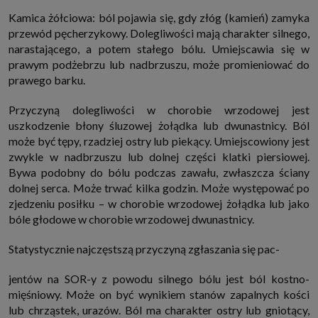
Kamica żółciowa: ból pojawia się, gdy złóg (kamień) zamyka
przewód pęcherzykowy. Dolegliwości mają charakter silnego,
narastającego, a potem stałego bólu. Umiejscawia się w
prawym podżebrzu lub nadbrzuszu, może promieniować do
prawego barku.
Przyczyną dolegliwości w chorobie wrzodowej jest
uszkodzenie błony śluzowej żołądka lub dwunastnicy. Ból
może być tępy, rzadziej ostry lub piekący. Umiejscowiony jest
zwykle w nadbrzuszu lub dolnej części klatki piersiowej.
Bywa podobny do bólu podczas zawału, zwłaszcza ściany
dolnej serca. Może trwać kilka godzin. Może występować po
zjedzeniu posiłku – w chorobie wrzodowej żołądka lub jako
bóle głodowe w chorobie wrzodowej dwunastnicy.
Statystycznie najczęstszą przyczyną zgłaszania się pac-
jentów na SOR-y z powodu silnego bólu jest ból kostno-
mięśniowy. Może on być wynikiem stanów zapalnych kości
lub chrząstek, urazów. Ból ma charakter ostry lub gniotący,