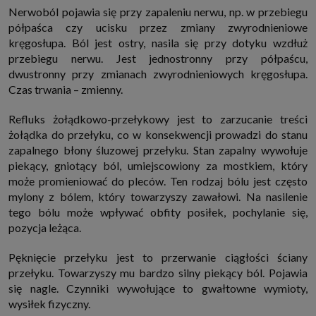
Nerwoból pojawia się przy zapaleniu nerwu, np. w przebiegu
półpaśca czy ucisku przez zmiany zwyrodnieniowe
kręgosłupa. Ból jest ostry, nasila się przy dotyku wzdłuż
przebiegu nerwu. Jest jednostronny przy półpaścu,
dwustronny przy zmianach zwyrodnieniowych kręgosłupa.
Czas trwania – zmienny.
Refluks żołądkowo-przełykowy jest to zarzucanie treści
żołądka do przełyku, co w konsekwencji prowadzi do stanu
zapalnego błony śluzowej przełyku. Stan zapalny wywołuje
piekący, gniotący ból, umiejscowiony za mostkiem, który
może promieniować do pleców. Ten rodzaj bólu jest często
mylony z bólem, który towarzyszy zawałowi. Na nasilenie
tego bólu może wpływać obfity posiłek, pochylanie się,
pozycja leżąca.
Pęknięcie przełyku jest to przerwanie ciągłości ściany
przełyku. Towarzyszy mu bardzo silny piekący ból. Pojawia
się nagle. Czynniki wywołujące to gwałtowne wymioty,
wysiłek fizyczny.