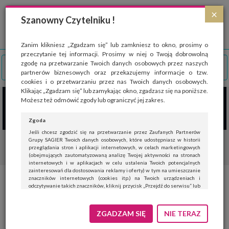
Strona wykorzystuje pliki cookies, które służą głównie do celów statystycznych.
×
Wyrażając zgodę na używanie 'cookies', zezwalasz na zapisanie ich w pamięci
Szanowny Czytelniku !
przeglądarki. Przejdź do
polityki cookies
.
ROZUMIEM
Zanim klikniesz „Zgadzam się” lub zamkniesz to okno, prosimy o
przeczytanie tej informacji. Prosimy w niej o Twoją dobrowolną
zgodę na przetwarzanie Twoich danych osobowych przez naszych
partnerów biznesowych oraz przekazujemy informacje o tzw.
cookies i o przetwarzaniu przez nas Twoich danych osobowych.
Klikając „Zgadzam się” lub zamykając okno, zgadzasz się na poniższe.
Możesz też odmówić zgody lub ograniczyć jej zakres.
Zgoda
Jeśli chcesz zgodzić się na przetwarzanie przez Zaufanych Partnerów
Grupy SAGIER Twoich danych osobowych, które udostępniasz w historii
przeglądania stron i aplikacji internetowych, w celach marketingowych
(obejmujących zautomatyzowaną analizę Twojej aktywności na stronach
internetowych i w aplikacjach w celu ustalenia Twoich potencjalnych
zainteresowań dla dostosowania reklamy i oferty) w tym na umieszczanie
znaczników internetowych (cookies itp.) na Twoich urządzeniach i
Panie doktorze, boli mnie w
odczytywanie takich znaczników, kliknij przycisk „Przejdź do serwisu” lub
zamknij to okno.
klatce piersiowej – czy to jest
Jeśli nie chcesz wyrazić zgody, kliknij „Nie teraz”.
ZGADZAM SIĘ
NIE TERAZ
zawał?
Wyrażenie zgody jest dobrowolne. Możesz edytować zakres zgody, w tym
wycofać ją całkowicie, przechodząc na naszą stronę
polityki prywatności
.