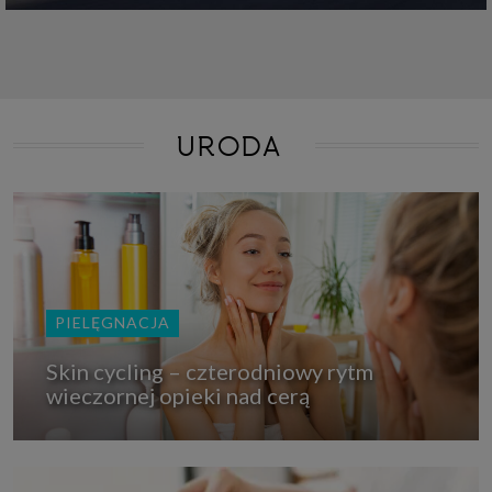
URODA
PIELĘGNACJA
Skin cycling – czterodniowy rytm
wieczornej opieki nad cerą