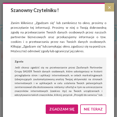
Strona wykorzystuje pliki cookies, które służą głównie do celów statystycznych.
×
Wyrażając zgodę na używanie 'cookies', zezwalasz na zapisanie ich w pamięci
Szanowny Czytelniku !
przeglądarki. Przejdź do
polityki cookies
.
ROZUMIEM
Zanim klikniesz „Zgadzam się” lub zamkniesz to okno, prosimy o
przeczytanie tej informacji. Prosimy w niej o Twoją dobrowolną
zgodę na przetwarzanie Twoich danych osobowych przez naszych
partnerów biznesowych oraz przekazujemy informacje o tzw.
cookies i o przetwarzaniu przez nas Twoich danych osobowych.
Klikając „Zgadzam się” lub zamykając okno, zgadzasz się na poniższe.
Możesz też odmówić zgody lub ograniczyć jej zakres.
Zgoda
Jeśli chcesz zgodzić się na przetwarzanie przez Zaufanych Partnerów
Grupy SAGIER Twoich danych osobowych, które udostępniasz w historii
przeglądania stron i aplikacji internetowych, w celach marketingowych
(obejmujących zautomatyzowaną analizę Twojej aktywności na stronach
internetowych i w aplikacjach w celu ustalenia Twoich potencjalnych
zainteresowań dla dostosowania reklamy i oferty) w tym na umieszczanie
znaczników internetowych (cookies itp.) na Twoich urządzeniach i
odczytywanie takich znaczników, kliknij przycisk „Przejdź do serwisu” lub
zamknij to okno.
Jeśli nie chcesz wyrazić zgody, kliknij „Nie teraz”.
ZGADZAM SIĘ
NIE TERAZ
Wyrażenie zgody jest dobrowolne. Możesz edytować zakres zgody, w tym
wycofać ją całkowicie, przechodząc na naszą stronę
polityki prywatności
.