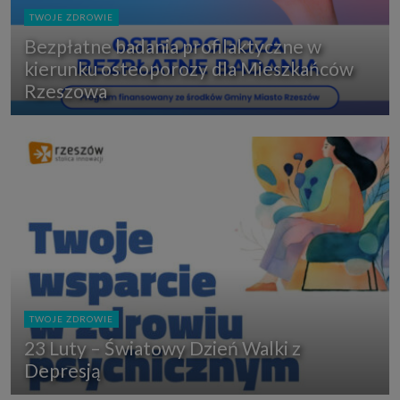
TWOJE ZDROWIE
Bezpłatne badania profilaktyczne w
kierunku osteoporozy dla Mieszkańców
Rzeszowa
TWOJE ZDROWIE
23 Luty – Światowy Dzień Walki z
Depresją