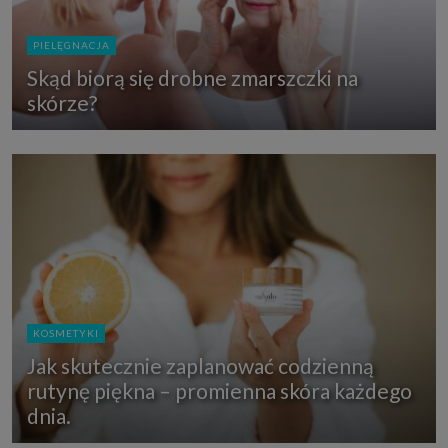
PIELĘGNACJA
Skąd biorą się drobne zmarszczki na
skórze?
KOSMETYKI
Jak skutecznie zaplanować codzienną
rutynę piękna – promienna skóra każdego
dnia.