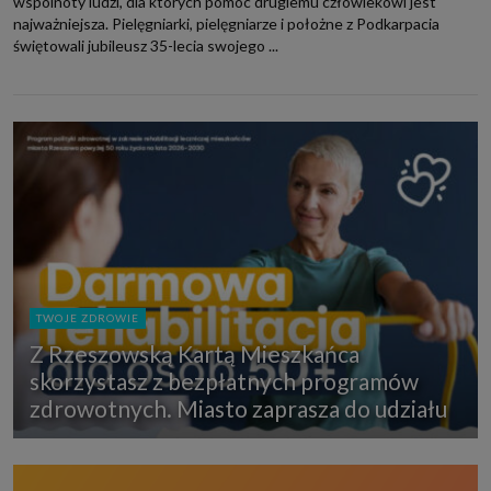
wspólnoty ludzi, dla których pomoc drugiemu człowiekowi jest
najważniejsza. Pielęgniarki, pielęgniarze i położne z Podkarpacia
świętowali jubileusz 35-lecia swojego ...
TWOJE ZDROWIE
Z Rzeszowską Kartą Mieszkańca
skorzystasz z bezpłatnych programów
zdrowotnych. Miasto zaprasza do udziału