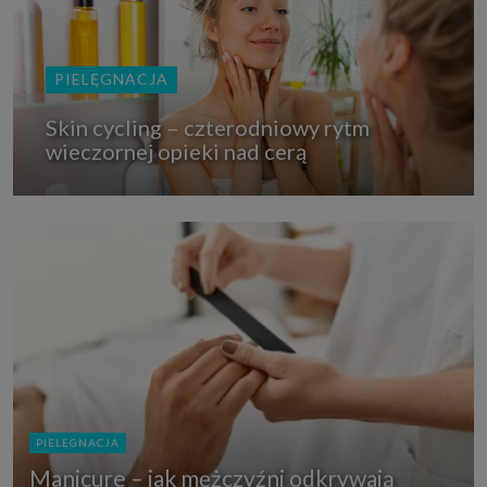
PIELĘGNACJA
Skin cycling – czterodniowy rytm
wieczornej opieki nad cerą
PIELĘGNACJA
Manicure – jak mężczyźni odkrywają