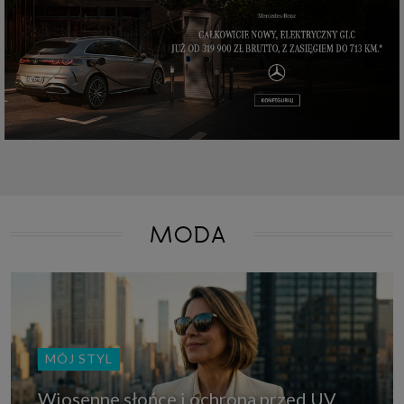
które przeglądarka wysyła do serwera przy każdorazowym wejściu na
stronę z tego urządzenia, podczas gdy odwiedzasz strony w Internecie.
Szczegółową informację na temat plików cookie i ich funkcjonowania
znajdziesz
pod tym linkiem
. Pod tym linkiem znajdziesz także informację
o tym jak zmienić ustawienia przeglądarki, aby ograniczyć lub wyłączyć
funkcjonowanie plików cookies itp. oraz jak usunąć takie pliki z Twojego
urządzenia.
Twoje uprawnienia
Przysługują Ci następujące uprawnienia wobec Twoich danych i ich
przetwarzania przez nas, inne podmioty z Grupy SAGIER i Zaufanych
Partnerów:
1. Jeśli udzieliłeś zgody na przetwarzanie danych możesz ją w każdej
chwili wycofać (cofnięcie zgody oczywiście nie uchyli zgodności z prawem
przetwarzania już dokonanego na jej podstawie);
MODA
2. Masz również prawo żądania dostępu do Twoich danych osobowych, ich
sprostowania, usunięcia lub ograniczenia przetwarzania, prawo do
przeniesienia danych, wyrażenia sprzeciwu wobec przetwarzania danych
oraz prawo do wniesienia skargi do organu nadzorczego, którym w Polsce
jest Prezes Urzędu Ochrony Danych Osobowych.
Pod tym adresem
znajdziesz dodatkowe informacje dotyczące przetwarzania danych i
Twoich uprawnień.
MÓJ STYL
Wiosenne słońce i ochrona przed UV.