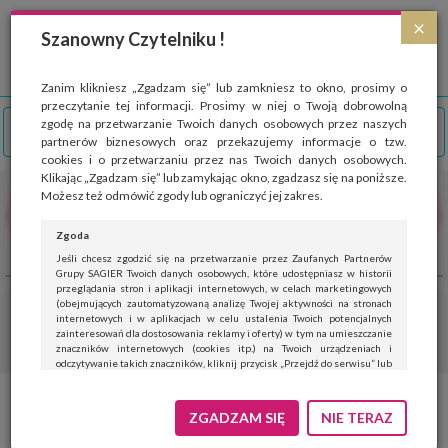
Strona wykorzystuje pliki cookies, które służą głównie do celów statystycznych.
×
Wyrażając zgodę na używanie 'cookies', zezwalasz na zapisanie ich w pamięci
Szanowny Czytelniku !
przeglądarki. Przejdź do
polityki cookies
.
ROZUMIEM
Zanim klikniesz „Zgadzam się” lub zamkniesz to okno, prosimy o
przeczytanie tej informacji. Prosimy w niej o Twoją dobrowolną
zgodę na przetwarzanie Twoich danych osobowych przez naszych
partnerów biznesowych oraz przekazujemy informacje o tzw.
cookies i o przetwarzaniu przez nas Twoich danych osobowych.
Klikając „Zgadzam się” lub zamykając okno, zgadzasz się na poniższe.
Możesz też odmówić zgody lub ograniczyć jej zakres.
Zgoda
Jeśli chcesz zgodzić się na przetwarzanie przez Zaufanych Partnerów
Grupy SAGIER Twoich danych osobowych, które udostępniasz w historii
przeglądania stron i aplikacji internetowych, w celach marketingowych
(obejmujących zautomatyzowaną analizę Twojej aktywności na stronach
internetowych i w aplikacjach w celu ustalenia Twoich potencjalnych
zainteresowań dla dostosowania reklamy i oferty) w tym na umieszczanie
znaczników internetowych (cookies itp.) na Twoich urządzeniach i
odczytywanie takich znaczników, kliknij przycisk „Przejdź do serwisu” lub
zamknij to okno.
Jeśli nie chcesz wyrazić zgody, kliknij „Nie teraz”.
ZGADZAM SIĘ
NIE TERAZ
Wyrażenie zgody jest dobrowolne. Możesz edytować zakres zgody, w tym
wycofać ją całkowicie, przechodząc na naszą stronę
polityki prywatności
.