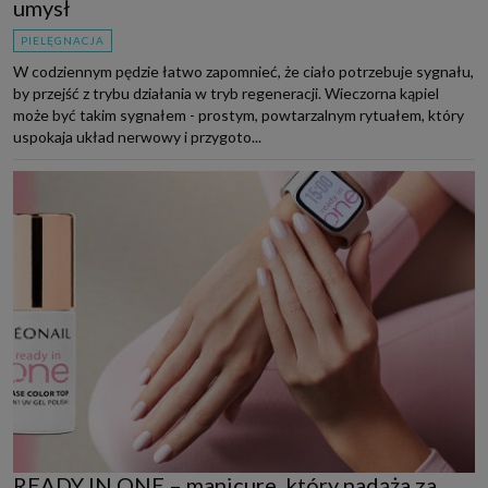
umysł
PIELĘGNACJA
W codziennym pędzie łatwo zapomnieć, że ciało potrzebuje sygnału,
by przejść z trybu działania w tryb regeneracji. Wieczorna kąpiel
może być takim sygnałem - prostym, powtarzalnym rytuałem, który
uspokaja układ nerwowy i przygoto...
READY IN ONE – manicure, który nadąża za