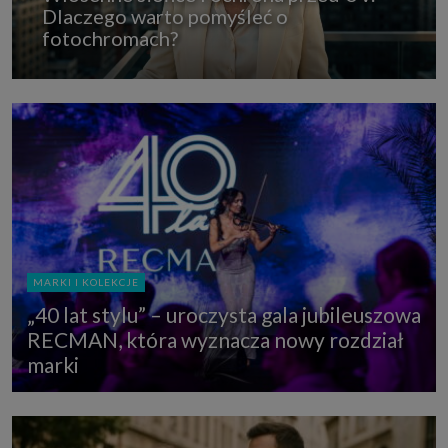
Dlaczego warto pomyśleć o
fotochromach?
MARKI I KOLEKCJE
„40 lat stylu” – uroczysta gala jubileuszowa
RECMAN, która wyznacza nowy rozdział
marki