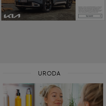
URODA