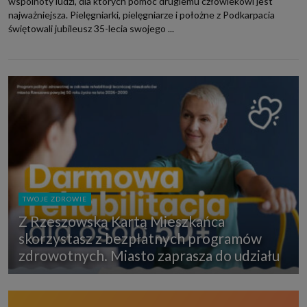
wspólnoty ludzi, dla których pomoc drugiemu człowiekowi jest
najważniejsza. Pielęgniarki, pielęgniarze i położne z Podkarpacia
świętowali jubileusz 35-lecia swojego ...
TWOJE ZDROWIE
Z Rzeszowską Kartą Mieszkańca
skorzystasz z bezpłatnych programów
zdrowotnych. Miasto zaprasza do udziału