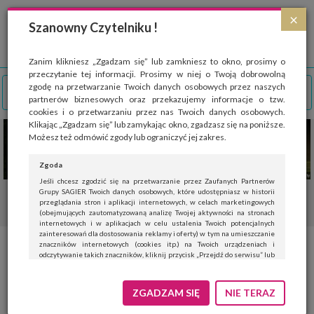
Strona wykorzystuje pliki cookies, które służą głównie do celów statystycznych.
×
Wyrażając zgodę na używanie 'cookies', zezwalasz na zapisanie ich w pamięci
Szanowny Czytelniku !
przeglądarki. Przejdź do
polityki cookies
.
ROZUMIEM
Zanim klikniesz „Zgadzam się” lub zamkniesz to okno, prosimy o
przeczytanie tej informacji. Prosimy w niej o Twoją dobrowolną
zgodę na przetwarzanie Twoich danych osobowych przez naszych
partnerów biznesowych oraz przekazujemy informacje o tzw.
cookies i o przetwarzaniu przez nas Twoich danych osobowych.
Klikając „Zgadzam się” lub zamykając okno, zgadzasz się na poniższe.
Możesz też odmówić zgody lub ograniczyć jej zakres.
Zgoda
Jeśli chcesz zgodzić się na przetwarzanie przez Zaufanych Partnerów
Grupy SAGIER Twoich danych osobowych, które udostępniasz w historii
przeglądania stron i aplikacji internetowych, w celach marketingowych
(obejmujących zautomatyzowaną analizę Twojej aktywności na stronach
internetowych i w aplikacjach w celu ustalenia Twoich potencjalnych
zainteresowań dla dostosowania reklamy i oferty) w tym na umieszczanie
znaczników internetowych (cookies itp.) na Twoich urządzeniach i
odczytywanie takich znaczników, kliknij przycisk „Przejdź do serwisu” lub
zamknij to okno.
Jeśli nie chcesz wyrazić zgody, kliknij „Nie teraz”.
ZGADZAM SIĘ
NIE TERAZ
Wyrażenie zgody jest dobrowolne. Możesz edytować zakres zgody, w tym
wycofać ją całkowicie, przechodząc na naszą stronę
polityki prywatności
.