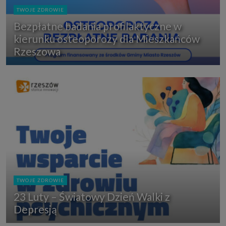
TWOJE ZDROWIE
Bezpłatne badania profilaktyczne w
kierunku osteoporozy dla Mieszkańców
Rzeszowa
TWOJE ZDROWIE
23 Luty – Światowy Dzień Walki z
Depresją