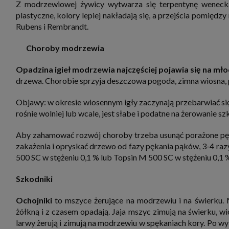
Z modrzewiowej żywicy wytwarza się terpentynę wenecką,
plastyczne, kolory lepiej nakładają się, a przejścia pomiędzy
Rubens i Rembrandt.
Choroby modrzewia
Opadzina igieł modrzewia
najczęściej pojawia się na mł
drzewa. Chorobie sprzyja deszczowa pogoda, zimna wiosna, 
Objawy: w okresie wiosennym igły zaczynają przebarwiać się
rośnie wolniej lub wcale, jest słabe i podatne na żerowanie s
Aby zahamować rozwój choroby trzeba usunąć porażone pędy
zakażenia i opryskać drzewo od fazy pękania pąków, 3-4 raz
500 SC w stężeniu 0,1 % lub Topsin M 500 SC w stężeniu 0,1 
Szkodniki
Ochojniki
to mszyce żerujące na modrzewiu i na świerku. M
żółkną i z czasem opadają. Jaja mszyc zimują na świerku, wi
larwy żerują i zimują na modrzewiu w spękaniach kory. Po wyl