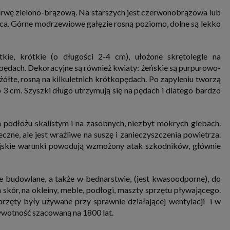
nia i przetwarzania danych osobowych w celu personalizowania treści i reklam oraz analizowania r
rwę zielono-brązową. Na starszych jest czerwonobrązowa lub
ch, aplikacjach i w Internecie. W ten sposób technologię tę wykorzystują również podmioty 
 oraz nasi Zaufani Partnerzy, którzy także chcą dopasowywać reklamy do Twoich preferencji. Coo
ąca. Górne modrzewiowe gałęzie rosną poziomo, dolne są lekko
nformatyczne zapisywane w plikach i przechowywane na Twoim urządzeniu końcowym (tj. twój ko
, smartphone itp.), które przeglądarka wysyła do serwera przy każdorazowym wejściu na stronę
enia, podczas gdy odwiedzasz strony w Internecie. Szczegółową informację na temat plików cooki
jonowania znajdziesz
pod tym linkiem
. Pod tym linkiem znajdziesz także informację o tym jak 
tkie, krótkie (o długości 2-4 cm), ułożone skrętolegle na
enia przeglądarki, aby ograniczyć lub wyłączyć funkcjonowanie plików cookies itp. oraz jak usuną
z Twojego urządzenia.
pędach. Dekoracyjne są również kwiaty: żeńskie są purpurowo-
 uprawnienia
żółte, rosną na kilkuletnich krótkopędach. Po zapyleniu tworzą
 3 cm. Szyszki długo utrzymują się na pędach i dlatego bardzo
ugują Ci następujące uprawnienia wobec Twoich danych i ich przetwarzania przez nas, inne pod
SAGIER i Zaufanych Partnerów:
li udzieliłeś zgody na przetwarzanie danych możesz ją w każdej chwili wycofać (cofnięcie zgody ocz
hyli zgodności z prawem przetwarzania już dokonanego na jej podstawie);
podłożu skalistym i na zasobnych, niezbyt mokrych glebach.
sz również prawo żądania dostępu do Twoich danych osobowych, ich sprostowania, usunięc
zne, ale jest wrażliwe na suszę i zanieczyszczenia powietrza.
czenia przetwarzania, prawo do przeniesienia danych, wyrażenia sprzeciwu wobec przetwarzania
iejskie warunki powodują wzmożony atak szkodników, głównie
rawo do wniesienia skargi do organu nadzorczego, którym w Polsce jest Prezes Urzędu Ochrony
wych.
Pod tym adresem
znajdziesz dodatkowe informacje dotyczące przetwarzania danych i 
nień.
budowlane, a także w bednarstwie, (jest kwasoodporne), do
ór, na okleiny, meble, podłogi, maszty sprzętu pływającego.
ęty były używane przy sprawnie działającej wentylacji i w
ywotność szacowaną na 1800 lat.