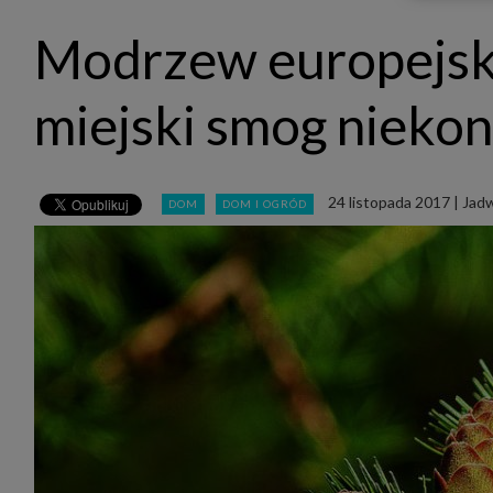
udost
marke
Modrzew europejski 
takie 
zdecyd
będą r
plików
miejski smog niekon
Admin
Admini
której
świet
równie
24 listopada 2017
|
Jadw
DOM
DOM I OGRÓD
PODMI
http:/
http:/
https:
http:/
Jeżeli
Zaufan
prywat
Podst
Twoje 
1. Jeś
z jedn