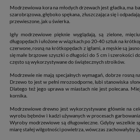
zbiera
Modrzewiowa kora na młodych drzewach jest gładka, ma ba
strona
SAGIER
szarobrązowa, głęboko spękana, złuszczająca się i odpadaj
dane i
przewieszone, jak u świerka.
tablet
urządz
funkc
Igły modrzewiowe pięknie wyglądają, są zielone, mięciu
ustawi
pliki 
długopędach i ułożone w wiązkach po 20-40 sztuk na krótko
Twoje
czerwone, rosną na krótkopędach z igłami, a męskie są jasno
się małe brązowe szyszki o długości do 5 cm i szerokości do
Przysł
Grupy 
często są wykorzystywane do świątecznych stroików.
1. Jeś
nie uc
Modrzewie nie mają specjalnych wymagań, dobrze rosną na 
2. Ma
Drzewo to jest w pełni mrozoodporne, lubi stanowiska słonec
ograni
Dlatego też jego uprawa w miastach nie jest polecana. M
oraz p
Osobo
kornika.
upraw
Modrzewiowe drewno jest wykorzystywane głównie na cele 
wyrobu bębnów i kadzi używanych w procesach garbowania sk
Wyroby modrzewiowe są długowieczne. Gdyby wszelkie sprz
miarę stałej wilgotności powietrza, wówczas zachowałyby ż