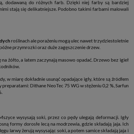
 dodawaną do różnych farb. Dzięki niej farby są bardziej
 nimi stają się delikatniejsze. Podobno takimi farbami malowali
odych
roślinach ale porażeniu mogą ulec nawet trzydziestoletnie
późne przymrozki oraz duże zagęszczenie drzew.
 na żółto, a latem zaczynają masowo opadać. Drzewo bez igieł
zkodników.
, w miarę dokładnie usunąć opadające igły, które są źródłem
y preparatami: Dithane NeoTec 75 WG w stężeniu 0,2 %, Sarfun
%.
szyce wysysają soki, przez co pędy ulegają deformacji. Igły
osną formy dorosłe lecą na modrzewia, gdzie składają jaja. Ich
ęgu larwy żerują wysysając soki, a potem samice składają jaja i