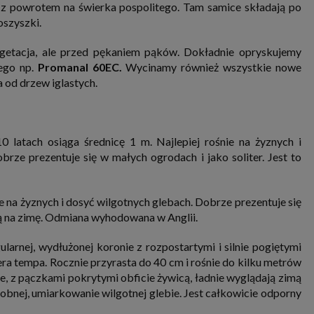
ą z powrotem na świerka pospolitego. Tam samice składają po
oszyszki.
getacja, ale przed pękaniem pąków. Dokładnie opryskujemy
wego np.
Promanal 60EC.
Wycinamy również wszystkie nowe
a od drzew iglastych.
 latach osiąga średnicę 1 m. Najlepiej rośnie na żyznych i
rze prezentuje się w małych ogrodach i jako soliter. Jest to
e na żyznych i dosyć wilgotnych glebach. Dobrze prezentuje się
ją na zimę. Odmiana wyhodowana w Anglii.
larnej, wydłużonej koronie z rozpostartymi i silnie pogiętymi
a tempa. Rocznie przyrasta do 40 cm i rośnie do kilku metrów
e, z pączkami pokrytymi obficie żywicą, ładnie wyglądają zimą
sobnej, umiarkowanie wilgotnej glebie. Jest całkowicie odporny