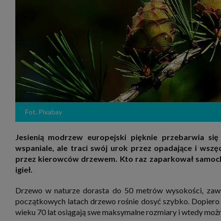
zakres
2. Zap
osoba)
użytk
własny
intern
przetw
3. Za 
móc p
przed
Ciebie
Cię to
momen
Fot. Pixabay
Twoje 
zgody 
przyp
przeda
Jesienią modrzew europejski pięknie przebarwia się
podsta
wspaniale, ale traci swój urok przez opadające i wszęd
skutec
przez kierowców drzewem. Kto raz zaparkował samochó
Przek
igieł.
Admin
marke
zobowi
Drzewo w naturze dorasta do 50 metrów wysokości, zawsz
celów.
początkowych latach drzewo rośnie dosyć szybko. Dopiero g
Cooki
wieku 70 lat osiągają swe maksymalne rozmiary i wtedy moż
Na na