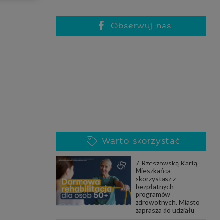
celach
rzanie
ile nie
Obserwuj nas
 SAGIER
 takich
GIER, w
adto, w
gą być
Warto skorzystać
że nasi
Z Rzeszowską Kartą
olityki
Mieszkańca
skorzystasz z
bezpłatnych
programów
zdrowotnych. Miasto
nia się
zaprasza do udziału
 dane w