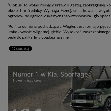
‘Globus’
to wolno rosnący krzew o gęstej, zaokrąglonej ko
około 1 m średnicy. Wymaga żyznej, umiarkowanie wilgotn
ogrodów, do ogrodów skalnych i na wrzosowiska. Igły opadaj
‘Puli’
to odmiana pochodząca z Węgier. Jest formą o pędach 
umiarkowanie wilgotnej glebie. Wysokość zaszczepione
pędu do palika. Igły opadają na zimę.