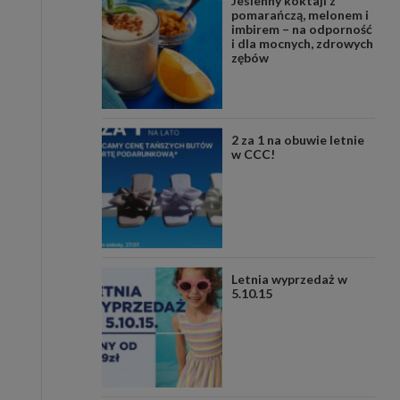
Jesienny koktajl z
pomarańczą, melonem i
imbirem – na odporność
i dla mocnych, zdrowych
zębów
2 za 1 na obuwie letnie
w CCC!
Letnia wyprzedaż w
5.10.15