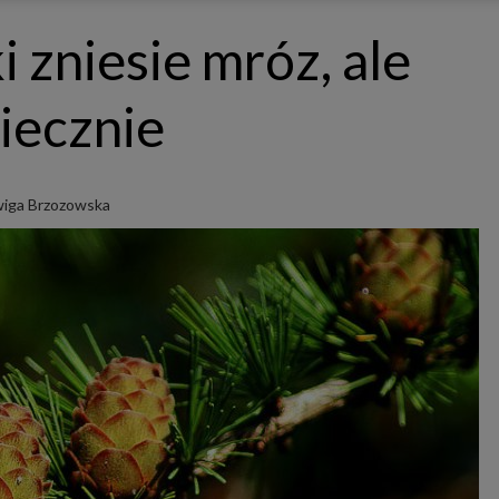
ępnianych przez siebie usług internetowych przetwarzają Twoje dane we własnych 
tingowych w oparciu o prawnie uzasadniony, wspólny interes podmiotów Grupy SAGIER. Przetwa
zniesie mróz, ale
nie wymaga dodatkowej zgody z Twojej strony, ale możesz mu się w każdej chwili sprzeciwić. O 
ujesz inaczej, dokonując stosownych zmian ustawień w Twojej przeglądarce, podmioty z Grupy
ównież instalować na Twoich urządzeniach pliki cookies i podobne oraz odczytywać informacje z
. Bliższe informacje o cookies znajdziesz w akapicie „Cookies” pod koniec tej informacji.
iecznie
istrator danych osobowych
stratorami Twoich danych są podmioty z Grupy SAGIER czyli podmioty z grupy kapitałowej SA
 skład wchodzą Sagier Sp. z o.o. ul. Cegielniana 18c/3, 35-310 Rzeszów oraz Podmioty Zależne. Pon
le obowiązującego prawa, administratorami Twoich danych w ramach poszczególnych Usług mo
ż Zaufani Partnerzy, w tym klienci.
iga Brzozowska
IOTY ZALEŻNE:
/www.biznesistyl.pl/
/poradnikbudowlany.eu/
//modnieizdrowo.pl/
/www.sagier.pl/
 wyrazisz zgodę, o którą wyżej prosimy, administratorami Twoich danych osobowych będą tak
i Partnerzy. Listę Zaufanych Partnerów możesz sprawdzić w każdym momencie na stronie naszej
p
ności
i tam też zmodyfikować lub cofnąć swoje zgody.
awa i cel przetwarzania
dane przetwarzamy w następujących celach:
li zawieramy z Tobą umowę o realizację danej usługi (np. usługi zapewniającej Ci możliwość zapozna
ym z naszych serwisów w oparciu o treść regulaminu tego serwisu), to możemy przetwarzać Twoje