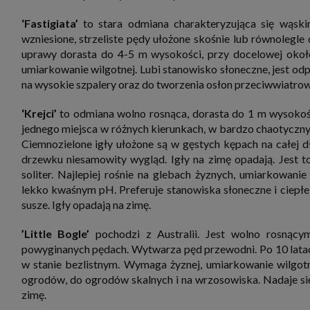
‘Fastigiata’
to stara odmiana charakteryzująca się wąsk
wzniesione, strzeliste pędy ułożone skośnie lub równolegle
uprawy dorasta do 4-5 m wysokości, przy docelowej około 
umiarkowanie wilgotnej. Lubi stanowisko słoneczne, jest odp
na wysokie szpalery oraz do tworzenia osłon przeciwwiatrowy
‘Krejci’
to odmiana wolno rosnąca, dorasta do 1 m wysokoś
jednego miejsca w różnych kierunkach, w bardzo chaotyczny
Ciemnozielone igły ułożone są w gęstych kępach na całej 
drzewku niesamowity wygląd. Igły na zimę opadają. Jest t
soliter. Najlepiej rośnie na glebach żyznych, umiarkowanie
lekko kwaśnym pH. Preferuje stanowiska słoneczne i ciepłe
susze. Igły opadają na zimę.
’Little Bogle’
pochodzi z Australii. Jest wolno rosnący
powyginanych pędach. Wytwarza pęd przewodni. Po 10 latach
w stanie bezlistnym. Wymaga żyznej, umiarkowanie wilgot
ogrodów, do ogrodów skalnych i na wrzosowiska. Nadaje się
zimę.