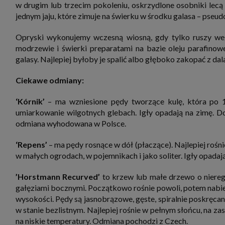
w drugim lub trzecim pokoleniu, oskrzydlone osobniki lec
jednym jaju, które zimuje na świerku w środku galasa – pseud
Opryski wykonujemy wczesną wiosną, gdy tylko ruszy we
modrzewie i świerki preparatami na bazie oleju parafino
galasy. Najlepiej byłoby je spalić albo głęboko zakopać z dal
Ciekawe odmiany:
‘Kórnik’
– ma wzniesione pędy tworzące kulę, która po 10
umiarkowanie wilgotnych glebach. Igły opadają na zimę. Dob
odmiana wyhodowana w Polsce.
‘Repens’
– ma pędy rosnące w dół (płaczące). Najlepiej rośni
w małych ogrodach, w pojemnikach i jako soliter. Igły opada
’Horstmann Recurved’
to krzew lub małe drzewo o nieregu
gałęziami bocznymi. Początkowo rośnie powoli, potem nabier
wysokości. Pędy są jasnobrązowe, gęste, spiralnie poskręcan
w stanie bezlistnym. Najlepiej rośnie w pełnym słońcu, na za
na niskie temperatury. Odmiana pochodzi z Czech.