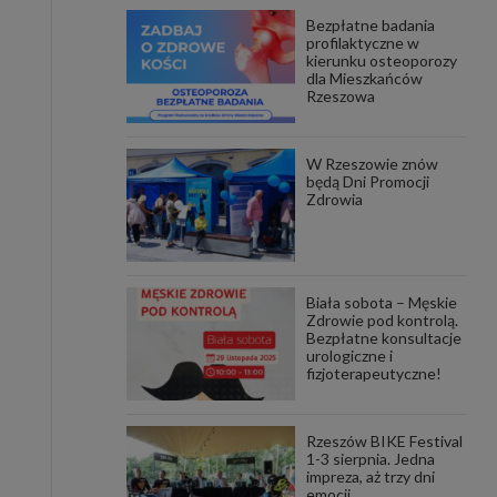
Bezpłatne badania
awniona
profilaktyczne w
 wygody
kierunku osteoporozy
omocji
dla Mieszkańców
tronach
Rzeszowa
. Takie
ch. Aby
 i ich
W Rzeszowie znów
 przez
będą Dni Promocji
pozbawi
Zdrowia
owolnym
ielenia
godę, w
 okres
Biała sobota – Męskie
ku, gdy
Zdrowie pod kontrolą.
 Ciebie
Bezpłatne konsultacje
urologiczne i
fizjoterapeutyczne!
encjom
danych
łasnych
Rzeszów BIKE Festival
1-3 sierpnia. Jedna
impreza, aż trzy dni
age do
emocji