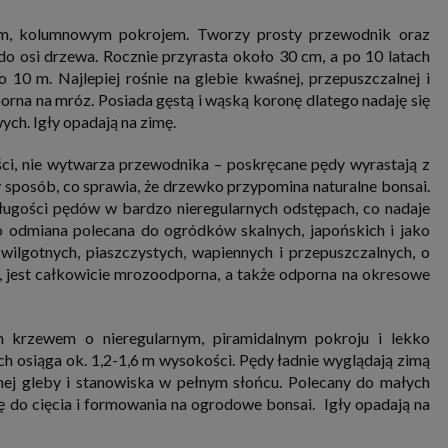
im, kolumnowym pokrojem. Tworzy prosty przewodnik oraz
 do osi drzewa. Rocznie przyrasta około 30 cm, a po 10 latach
10 m. Najlepiej rośnie na glebie kwaśnej, przepuszczalnej i
orna na mróz. Posiada gęstą i wąską koronę dlatego nadaję się
ch. Igły opadają na zimę.
ci, nie wytwarza przewodnika – poskręcane pędy wyrastają z
 sposób, co sprawia, że drzewko przypomina naturalne bonsai.
długości pędów w bardzo nieregularnych odstępach, co nadaje
o odmiana polecana do ogródków skalnych, japońskich i jako
 wilgotnych, piaszczystych, wapiennych i przepuszczalnych, o
, jest całkowicie mrozoodporna, a także odporna na okresowe
m krzewem o nieregularnym, piramidalnym pokroju i lekko
 osiąga ok. 1,2-1,6 m wysokości. Pędy ładnie wyglądają zimą
nej gleby i stanowiska w pełnym słońcu. Polecany do małych
 do cięcia i formowania na ogrodowe bonsai. Igły opadają na