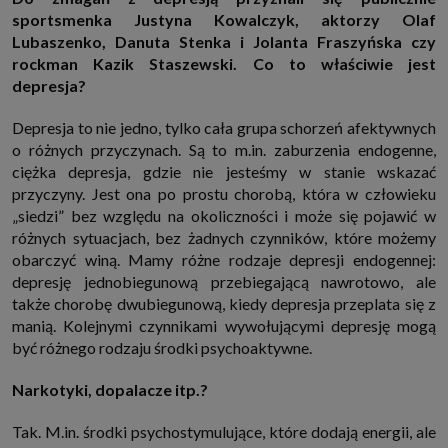
http://www.sagier.pl/
sportsmenka Justyna Kowalczyk, aktorzy Olaf
Lubaszenko, Danuta Stenka i Jolanta Fraszyńska czy
Jeżeli wyrazisz zgodę, o którą wyżej prosimy, administratorami Twoich
danych osobowych będą także nasi Zaufani Partnerzy. Listę Zaufanych
rockman Kazik Staszewski. Co to właściwie jest
Partnerów możesz sprawdzić w każdym momencie na stronie naszej
depresja?
polityki prywatności
i tam też zmodyfikować lub cofnąć swoje zgody.
Podstawa i cel przetwarzania
Depresja to nie jedno, tylko cała grupa schorzeń afektywnych
Twoje dane przetwarzamy w następujących celach:
o różnych przyczynach. Są to m.in. zaburzenia endogenne,
1. Jeśli zawieramy z Tobą umowę o realizację danej usługi (np. usługi
ciężka depresja, gdzie nie jesteśmy w stanie wskazać
zapewniającej Ci możliwość zapoznania się z jednym z naszych serwisów
w oparciu o treść regulaminu tego serwisu), to możemy przetwarzać
przyczyny. Jest ona po prostu chorobą, która w człowieku
Twoje dane w zakresie niezbędnym do realizacji tej umowy.
„siedzi” bez względu na okoliczności i może się pojawić w
2. Zapewnianie bezpieczeństwa usługi (np. sprawdzenie, czy do Twojego
różnych sytuacjach, bez żadnych czynników, które możemy
konta nie loguje się nieuprawniona osoba), dokonanie pomiarów
statystycznych, ulepszanie naszych usług i dopasowanie ich do potrzeb i
obarczyć winą. Mamy różne rodzaje depresji endogennej:
wygody użytkowników (np. personalizowanie treści w usługach), jak
depresję jednobiegunową przebiegającą nawrotowo, ale
również prowadzenie marketingu i promocji własnych usług (np. jeśli
interesujesz się motoryzacją i oglądasz artykuły w biznesistyl.pl lub na
także chorobę dwubiegunową, kiedy depresja przeplata się z
innych stronach internetowych, to możemy Ci wyświetlić reklamę
manią. Kolejnymi czynnikami wywołującymi depresję mogą
dotyczącą artykułu w serwisie biznesistyl.pl/automoto. Takie
być różnego rodzaju środki psychoaktywne.
przetwarzanie danych to realizacja naszych prawnie uzasadnionych
interesów.
3. Za Twoją zgodą usługi marketingowe dostarczą Ci nasi Zaufani
Narkotyki, dopalacze itp.?
Partnerzy oraz my dla podmiotów trzecich. Aby móc pokazać interesujące
Cię reklamy (np. produktu, którego możesz potrzebować) reklamodawcy i
Tak. M.in. środki psychostymulujące, które dodają energii, ale
ich przedstawiciele chcieliby mieć możliwość przetwarzania Twoich
danych związanych z odwiedzanymi przez Ciebie stronami