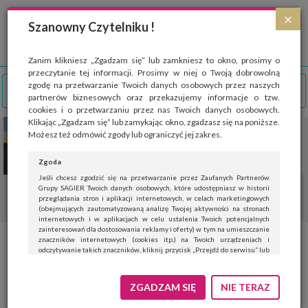
Strona wykorzystuje pliki cookies, które służą głównie do celów statystycznych.
×
Wyrażając zgodę na używanie 'cookies', zezwalasz na zapisanie ich w pamięci
Szanowny Czytelniku !
przeglądarki. Przejdź do
polityki cookies
.
ROZUMIEM
Zanim klikniesz „Zgadzam się” lub zamkniesz to okno, prosimy o
przeczytanie tej informacji. Prosimy w niej o Twoją dobrowolną
zgodę na przetwarzanie Twoich danych osobowych przez naszych
partnerów biznesowych oraz przekazujemy informacje o tzw.
cookies i o przetwarzaniu przez nas Twoich danych osobowych.
Klikając „Zgadzam się” lub zamykając okno, zgadzasz się na poniższe.
Możesz też odmówić zgody lub ograniczyć jej zakres.
Zgoda
Jeśli chcesz zgodzić się na przetwarzanie przez Zaufanych Partnerów
Grupy SAGIER Twoich danych osobowych, które udostępniasz w historii
przeglądania stron i aplikacji internetowych, w celach marketingowych
(obejmujących zautomatyzowaną analizę Twojej aktywności na stronach
internetowych i w aplikacjach w celu ustalenia Twoich potencjalnych
zainteresowań dla dostosowania reklamy i oferty) w tym na umieszczanie
znaczników internetowych (cookies itp.) na Twoich urządzeniach i
Sposoby na depresję: higiena
odczytywanie takich znaczników, kliknij przycisk „Przejdź do serwisu” lub
zamknij to okno.
psychiczna i pozytywne
Jeśli nie chcesz wyrazić zgody, kliknij „Nie teraz”.
ZGADZAM SIĘ
NIE TERAZ
myślenie
Wyrażenie zgody jest dobrowolne. Możesz edytować zakres zgody, w tym
wycofać ją całkowicie, przechodząc na naszą stronę
polityki prywatności
.