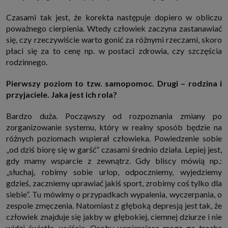
Czasami tak jest, że korekta następuje dopiero w obliczu
poważnego cierpienia. Wtedy człowiek zaczyna zastanawiać
się, czy rzeczywiście warto gonić za różnymi rzeczami, skoro
płaci się za to cenę np. w postaci zdrowia, czy szczęścia
rodzinnego.
Pierwszy poziom to tzw. samopomoc. Drugi – rodzina i
przyjaciele. Jaka jest ich rola?
Bardzo duża. Począwszy od rozpoznania zmiany po
zorganizowanie systemu, który w realny sposób będzie na
różnych poziomach wspierał człowieka. Powiedzenie sobie
„od dziś biorę się w garść” czasami średnio działa. Lepiej jest,
gdy mamy wsparcie z zewnątrz. Gdy bliscy mówią np.:
„słuchaj, robimy sobie urlop, odpoczniemy, wyjedziemy
gdzieś, zaczniemy uprawiać jakiś sport, zrobimy coś tylko dla
siebie”. Tu mówimy o przypadkach wypalenia, wyczerpania, o
zespole zmęczenia. Natomiast z głęboką depresją jest tak, że
człowiek znajduje się jakby w głębokiej, ciemnej dziurze i nie
widzi światła, wyjścia. Osoby wspierające mogą go trochę