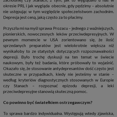
okresie PRL i jak wygląda obecnie, gdy pędzimy – absolutnie
nie ustępując w tym względzie społeczeństwom zachodnim.
Depresja jest ceną, jaką często za to płacimy.
Przyszła mi na myśl sprawa Prozacu – jednego z ważniejszych,
pionierskich, nowoczesnych leków przeciwdepresyjnych. W
pewnym momencie w USA zorientowano się, że ilość
sprzedanych preparatów jest wielokrotnie większa niż
wynikałoby to ze statystyk dotyczących rozpoznawalności
depresji. Było trochę dyskusji na ten temat w świecie
naukowym, były też badania, które próbowały to wyjaśnić.
Okazało się, że stosowanie antydepresantów dość często jest
skuteczne w przypadkach, kiedy nie jesteśmy w stanie –
według kryteriów diagnostycznych stosowanych w Europie
czy Stanach – rozpoznać epizodu depresji, a leki
przeciwdepresyjne stanowią skuteczną pomoc.
Co powinno być światełkiem ostrzegawczym?
To sprawa bardzo indywidualna. Występują wtedy zjawiska,