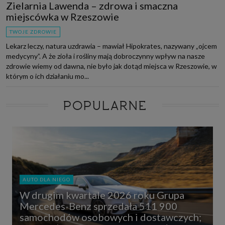
Zielarnia Lawenda – zdrowa i smaczna
miejscówka w Rzeszowie
TWOJE ZDROWIE
Lekarz leczy, natura uzdrawia – mawiał Hipokrates, nazywany „ojcem
medycyny”. A że zioła i rośliny mają dobroczynny wpływ na nasze
zdrowie wiemy od dawna, nie było jak dotąd miejsca w Rzeszowie, w
którym o ich działaniu mo...
POPULARNE
AUTO DLA NIEGO
W drugim kwartale 2026 roku Grupa
Mercedes-Benz sprzedała 511 900
samochodów osobowych i dostawczych;