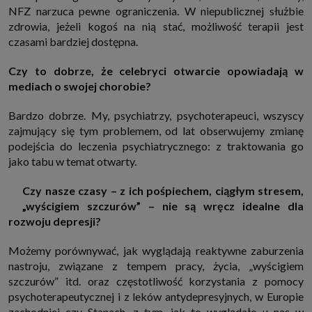
które przeglądarka wysyła do serwera przy każdorazowym wejściu na
NFZ narzuca pewne ograniczenia. W niepublicznej służbie
stronę z tego urządzenia, podczas gdy odwiedzasz strony w Internecie.
zdrowia, jeżeli kogoś na nią stać, możliwość terapii jest
Szczegółową informację na temat plików cookie i ich funkcjonowania
znajdziesz
pod tym linkiem
. Pod tym linkiem znajdziesz także informację
czasami bardziej dostępna.
o tym jak zmienić ustawienia przeglądarki, aby ograniczyć lub wyłączyć
funkcjonowanie plików cookies itp. oraz jak usunąć takie pliki z Twojego
Czy to dobrze, że celebryci otwarcie opowiadają w
urządzenia.
mediach o swojej chorobie?
Twoje uprawnienia
Przysługują Ci następujące uprawnienia wobec Twoich danych i ich
przetwarzania przez nas, inne podmioty z Grupy SAGIER i Zaufanych
Bardzo dobrze. My, psychiatrzy, psychoterapeuci, wszyscy
Partnerów:
zajmujący się tym problemem, od lat obserwujemy zmianę
1. Jeśli udzieliłeś zgody na przetwarzanie danych możesz ją w każdej
podejścia do leczenia psychiatrycznego: z traktowania go
chwili wycofać (cofnięcie zgody oczywiście nie uchyli zgodności z prawem
jako tabu w temat otwarty.
przetwarzania już dokonanego na jej podstawie);
2. Masz również prawo żądania dostępu do Twoich danych osobowych, ich
Czy nasze czasy – z ich pośpiechem, ciągłym stresem,
sprostowania, usunięcia lub ograniczenia przetwarzania, prawo do
przeniesienia danych, wyrażenia sprzeciwu wobec przetwarzania danych
„wyścigiem szczurów” – nie są wręcz idealne dla
oraz prawo do wniesienia skargi do organu nadzorczego, którym w Polsce
rozwoju depresji?
jest Prezes Urzędu Ochrony Danych Osobowych.
Pod tym adresem
znajdziesz dodatkowe informacje dotyczące przetwarzania danych i
Twoich uprawnień.
Możemy porównywać, jak wyglądają reaktywne zaburzenia
nastroju, związane z tempem pracy, życia, „wyścigiem
szczurów” itd. oraz częstotliwość korzystania z pomocy
psychoterapeutycznej i z leków antydepresyjnych, w Europie
zachodniej czy Stanach, z tym, jak to wyglądało u nas w