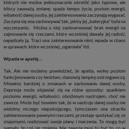
których nie można jednoznacznie określić jako typowe, ale
bliscy zauważą zmianę: spada tempo życia, poziom energii,
witalność danej osoby, jej zainteresowania zaczynają wygasać.
Zaczyna się ona zachowywać tak, jakby jej „bateryjka” była na
wyczerpaniu. Można u niej zaobserwować brak energii na
zajmowanie się rzeczami, które wcześniej dawały jej radość,
napędzały ją. Traci ona zainteresowanie nimi, wpada w chaos
w sprawach, które wcześniej „ogarniała” itd.
Wpada w apatię…
Tak. Ale nie możemy powiedzieć, że apatia, wolny poziom
funkcjonowania czy lenistwo, stanowią lampkę ostrzegawczą.
Mówimy bardziej o zmianach w zachowaniu danej osoby.
Depresja może objawiać się na różne sposoby: spadkiem
poziomu energii, witalności, obniżonym nastrojem, choć nie
zawsze. Może być bowiem tak, że w nastroju danej osoby nie
widzimy niczego niepokojącego, tymczasem ona straciła
zainteresowanie pewnymi rzeczami, przestaje spotykać się ze
znajomymi, realizować swoje plany i marzenia. To mogą być
sygnały, że coś się zmienia. Nie zawsze musi to być to, co w