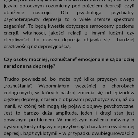
języku potocznym rozumiemy pod pojęciem depresji, czyli
obniżenie nastroju. Dla psychologa, psychiatry,
psychoterapeuty depresja to o wiele szersze spektrum
zagadnień. To będą kwestie dotyczące samooceny, poziomu
energii, witalności, jakości relacji z innymi ludźmi czy
cierpliwości, bo czasem depresja objawia się bardziej
drażliwością niż depresyjnością.
Czy osoby mocniej „rozhuśtane” emocjonalnie są bardziej
narażone na depresję?
Trudno powiedzieć, bo może być kilka przyczyn owego
„rozhuśtania”. Wspomniałem wcześniej o chorobach
endogennych, w których nastrój zmienia się od epizodów
ciężkiej depresji, czasem z objawami psychotycznymi, aż do
manii, w której też mogą się pojawić objawy psychotyczne.
Jest to bardzo duża amplituda, jeden i drugi stan jest
poważnym problemem. W mniejszym nasileniu mówimy o
dystymii, kiedy objawy nie przybierają charakteru ewidentnej
depresji, bądź cyklotymii – w przypadku dwubiegunowości z