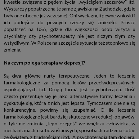
kwestie związane z pędem życia, „wyścigiem szczurów” itd.
Wystarczy popatrzeć na te same zjawiska na Zachodzie, gdzie
były one obecne już wcześniej. Oni wyciągnęli pewne wnioski i
ich podejście do pewnych rzeczy się zmieniło. Proszę
popatrzeć na USA, gdzie dla większości osób wizyta u
psychiatry czy psychoterapeuty nie jest niczym złym czy
wstydliwym. W Polsce na szczęście sytuacja też stopniowo się
zmienia.
Na czym polega terapia w depresji?
Są dwa główne nurty terapeutyczne. Jeden to leczenie
farmakologiczne za pomocą leków przeciwdepresyjnych,
uspokajających itd. Drugą formą jest psychoterapia. Dość
często prezentuje się je jako alternatywne formy leczenia i
dyskutuje się, która z nich jest lepsza. Tymczasem one nie są
konkurencyjne, powinny się uzupełniać. O ile leczenie
farmakologiczne jest bardziej skuteczne w redukcji objawów,
o tyle nie zmienia „tego czegoś” we wnętrzu człowieka, w
mechanizmach osobowościowych, sposobach radzenia sobie
ze światem, z trudnościami itd. A psychoterapia tam dociera.