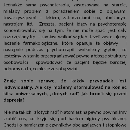
Jednakże sama psychoterapia, zastosowana na starcie,
miałaby problem z poradzeniem sobie z objawami
towarzyszącymi – lękiem, zaburzeniami snu, obniżonym
nastrojem itd. Zresztą, pacjent idący na psychoterapię
koncentrowałby się na tym, że nie może spać, jest cały
roztrzęsiony itp. – zamiast wnikać w głąb. Jeżeli zastosujemy
leczenie farmakologiczne, które opanuje te objawy i
następnie podczas psychoterapii wnikniemy głębiej, to
jesteśmy w stanie przeorganizować pewne głębsze struktury
osobowości i spowodować, że pacjent będzie bardziej
odporny na to, co niesie ze sobą świat.
Zdaję sobie sprawę, że każdy przypadek jest
indywidualny. Ale czy możemy sformułować na koniec
kilka uniwersalnych, „złotych rad”, jak bronić się przed
depresją?
Nie ma takich „złotych rad”. Natomiast na pewno powinniśmy
zrobić coś, co kryje się pod hasłem higieny psychicznej.
Chodzi o namierzenie czynników obciążających i stopniowe