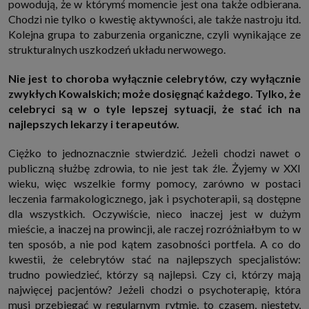
powodują, że w którymś momencie jest ona także odbierana.
internetowymi. Udzielenie takiej zgody jest dobrowolne, nie musisz jej
Chodzi nie tylko o kwestię aktywności, ale także nastroju itd.
udzielać, nie pozbawi Cię to dostępu do naszych usług. Masz również
możliwość ograniczenia zakresu lub zmiany zgody w dowolnym
Kolejna grupa to zaburzenia organiczne, czyli wynikające ze
momencie.
strukturalnych uszkodzeń układu nerwowego.
Twoje dane przetwarzane będą do czasu istnienia podstawy do ich
przetwarzania, czyli w przypadku udzielenia zgody do momentu jej
Nie jest to choroba wyłącznie celebrytów, czy wyłącznie
cofnięcia, ograniczenia lub innych działań z Twojej strony ograniczających
tę zgodę, w przypadku niezbędności danych do wykonania umowy, przez
zwykłych Kowalskich; może dosięgnąć każdego. Tylko, że
czas jej wykonywania i ewentualnie okres przedawnienia roszczeń z niej
celebryci są w o tyle lepszej sytuacji, że stać ich na
(zwykle nie więcej niż 3 lata, a maksymalnie 10 lat), a w przypadku, gdy
podstawą przetwarzania danych jest uzasadniony interes administratora,
najlepszych lekarzy i terapeutów.
do czasu zgłoszenia przez Ciebie skutecznego sprzeciwu.
Przekazywanie danych
Ciężko to jednoznacznie stwierdzić. Jeżeli chodzi nawet o
Administratorzy danych mogą powierzać Twoje dane podwykonawcom IT,
publiczną służbę zdrowia, to nie jest tak źle. Żyjemy w XXI
księgowym, agencjom marketingowym etc. Zrobią to jedynie na
wieku, więc wszelkie formy pomocy, zarówno w postaci
podstawie umowy o powierzenie przetwarzania danych zobowiązującej
taki podmiot do odpowiedniego zabezpieczenia danych i niekorzystania z
leczenia farmakologicznego, jak i psychoterapii, są dostępne
nich do własnych celów.
dla wszystkich. Oczywiście, nieco inaczej jest w dużym
Cookies
mieście, a inaczej na prowincji, ale raczej rozróżniałbym to w
Na naszych stronach używamy znaczników internetowych takich jak pliki
ten sposób, a nie pod kątem zasobności portfela. A co do
np. cookie lub local storage do zbierania i przetwarzania danych
osobowych w celu personalizowania treści i reklam oraz analizowania
kwestii, że celebrytów stać na najlepszych specjalistów:
ruchu na stronach, aplikacjach i w Internecie. W ten sposób technologię tę
trudno powiedzieć, którzy są najlepsi. Czy ci, którzy mają
wykorzystują również podmioty z Grupy SAGIER oraz nasi Zaufani
Partnerzy, którzy także chcą dopasowywać reklamy do Twoich preferencji.
najwięcej pacjentów? Jeżeli chodzi o psychoterapię, która
Cookies to dane informatyczne zapisywane w plikach i przechowywane na
musi przebiegać w regularnym rytmie, to czasem, niestety,
Twoim urządzeniu końcowym (tj. twój komputer, tablet, smartphone itp.),