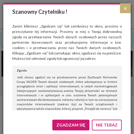
Strona wykorzystuje pliki cookies, które służą głównie do celów statystycznych.
×
Wyrażając zgodę na używanie 'cookies', zezwalasz na zapisanie ich w pamięci
Szanowny Czytelniku !
przeglądarki. Przejdź do
polityki cookies
.
ROZUMIEM
Zanim klikniesz „Zgadzam się” lub zamkniesz to okno, prosimy o
przeczytanie tej informacji. Prosimy w niej o Twoją dobrowolną
zgodę na przetwarzanie Twoich danych osobowych przez naszych
partnerów biznesowych oraz przekazujemy informacje o tzw.
cookies i o przetwarzaniu przez nas Twoich danych osobowych.
Klikając „Zgadzam się” lub zamykając okno, zgadzasz się na poniższe.
Możesz też odmówić zgody lub ograniczyć jej zakres.
Zgoda
Jeśli chcesz zgodzić się na przetwarzanie przez Zaufanych Partnerów
Grupy SAGIER Twoich danych osobowych, które udostępniasz w historii
przeglądania stron i aplikacji internetowych, w celach marketingowych
(obejmujących zautomatyzowaną analizę Twojej aktywności na stronach
internetowych i w aplikacjach w celu ustalenia Twoich potencjalnych
zainteresowań dla dostosowania reklamy i oferty) w tym na umieszczanie
znaczników internetowych (cookies itp.) na Twoich urządzeniach i
Termoablacja ultradźwiękowa –
odczytywanie takich znaczników, kliknij przycisk „Przejdź do serwisu” lub
zamknij to okno.
nowatorska metoda leczenia
Jeśli nie chcesz wyrazić zgody, kliknij „Nie teraz”.
ZGADZAM SIĘ
NIE TERAZ
mięśniaków macicy
Wyrażenie zgody jest dobrowolne. Możesz edytować zakres zgody, w tym
wycofać ją całkowicie, przechodząc na naszą stronę
polityki prywatności
.