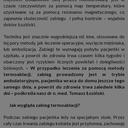
które przeglądarka wysyła do serwera przy każdorazowym wejściu na
czasie rzeczywistym za pomocą map temperatury, które
stronę z tego urządzenia, podczas gdy odwiedzasz strony w Internecie.
uzyskiwane są za pomocą rezonansu magnetycznego, co
Szczegółową informację na temat plików cookie i ich funkcjonowania
znajdziesz
pod tym linkiem
. Pod tym linkiem znajdziesz także informację
zapewnia skuteczność zabiegu i pełną kontrole – wyjaśnia
o tym jak zmienić ustawienia przeglądarki, aby ograniczyć lub wyłączyć
doktor Łoziński.
funkcjonowanie plików cookies itp. oraz jak usunąć takie pliki z Twojego
urządzenia.
Twoje uprawnienia
Technika jest znacznie wygodniejsza niż inne, stosowane do
tej pory metody, jak leczenie operacyjne, wycięcie mięśniaka,
Przysługują Ci następujące uprawnienia wobec Twoich danych i ich
przetwarzania przez nas, inne podmioty z Grupy SAGIER i Zaufanych
lub embolizacja. Zabiegi te wymagają pobytu pacjentki w
Partnerów:
szpitalu, a powrót do zdrowia trwa czasem kilka tygodni i
1. Jeśli udzieliłeś zgody na przetwarzanie danych możesz ją w każdej
obarczony jest ryzykiem licznych powikłań i dolegliwości
chwili wycofać (cofnięcie zgody oczywiście nie uchyli zgodności z prawem
przetwarzania już dokonanego na jej podstawie);
bólowych.
– W przypadku leczenia za pomocą metody
termoablacji, zabieg prowadzony jest w trybie
2. Masz również prawo żądania dostępu do Twoich danych osobowych, ich
sprostowania, usunięcia lub ograniczenia przetwarzania, prawo do
ambulatoryjnym, pacjentka wraca do domu jeszcze tego
przeniesienia danych, wyrażenia sprzeciwu wobec przetwarzania danych
samego dnia, a powrót do zdrowia trwa zaledwie kilka
oraz prawo do wniesienia skargi do organu nadzorczego, którym w Polsce
jest Prezes Urzędu Ochrony Danych Osobowych.
Pod tym adresem
dni – podkreśla nasz dr n. med. Tomasz Łoziński.
znajdziesz dodatkowe informacje dotyczące przetwarzania danych i
Twoich uprawnień.
Jak wygląda zabieg termoablacji?
Podczas zabiegu pacjentka leży na specjalnym stole. Przez
cały czas trwania zabiegu kobieta jest przytomna, zachowuję