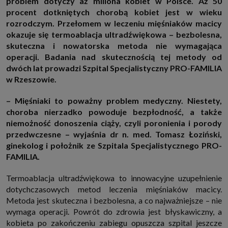
problem dotyczy aż miliona kobiet w Polsce. Aż 50
http://www.sagier.pl/
procent dotkniętych chorobą kobiet jest w wieku
Jeżeli wyrazisz zgodę, o którą wyżej prosimy, administratorami Twoich
rozrodczym. Przełomem w leczeniu mięśniaków macicy
danych osobowych będą także nasi Zaufani Partnerzy. Listę Zaufanych
okazuje się termoablacja ultradźwiękowa – bezbolesna,
Partnerów możesz sprawdzić w każdym momencie na stronie naszej
polityki prywatności
i tam też zmodyfikować lub cofnąć swoje zgody.
skuteczna i nowatorska metoda nie wymagająca
Podstawa i cel przetwarzania
operacji. Badania nad skutecznością tej metody od
Twoje dane przetwarzamy w następujących celach:
dwóch lat prowadzi Szpital Specjalistyczny PRO-FAMILIA
w Rzeszowie.
1. Jeśli zawieramy z Tobą umowę o realizację danej usługi (np. usługi
zapewniającej Ci możliwość zapoznania się z jednym z naszych serwisów
w oparciu o treść regulaminu tego serwisu), to możemy przetwarzać
– Mięśniaki to poważny problem medyczny. Niestety,
Twoje dane w zakresie niezbędnym do realizacji tej umowy.
choroba nierzadko powoduje bezpłodność, a także
2. Zapewnianie bezpieczeństwa usługi (np. sprawdzenie, czy do Twojego
niemożność donoszenia ciąży, czyli poronienia i porody
konta nie loguje się nieuprawniona osoba), dokonanie pomiarów
statystycznych, ulepszanie naszych usług i dopasowanie ich do potrzeb i
przedwczesne – wyjaśnia dr n. med. Tomasz Łoziński,
wygody użytkowników (np. personalizowanie treści w usługach), jak
ginekolog i położnik ze Szpitala Specjalistycznego PRO-
również prowadzenie marketingu i promocji własnych usług (np. jeśli
interesujesz się motoryzacją i oglądasz artykuły w biznesistyl.pl lub na
FAMILIA.
innych stronach internetowych, to możemy Ci wyświetlić reklamę
dotyczącą artykułu w serwisie biznesistyl.pl/automoto. Takie
przetwarzanie danych to realizacja naszych prawnie uzasadnionych
Termoablacja ultradźwiękowa to innowacyjne uzupełnienie
interesów.
dotychczasowych metod leczenia mięśniaków macicy.
3. Za Twoją zgodą usługi marketingowe dostarczą Ci nasi Zaufani
Metoda jest skuteczna i bezbolesna, a co najważniejsze – nie
Partnerzy oraz my dla podmiotów trzecich. Aby móc pokazać interesujące
wymaga operacji. Powrót do zdrowia jest błyskawiczny, a
Cię reklamy (np. produktu, którego możesz potrzebować) reklamodawcy i
ich przedstawiciele chcieliby mieć możliwość przetwarzania Twoich
kobieta po zakończeniu zabiegu opuszcza szpital jeszcze
danych związanych z odwiedzanymi przez Ciebie stronami