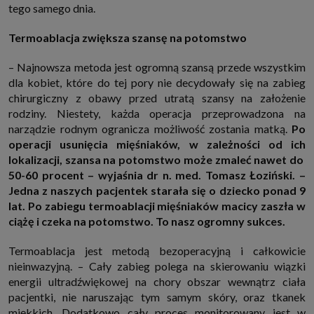
tego samego dnia.
internetowymi. Udzielenie takiej zgody jest dobrowolne, nie musisz jej
udzielać, nie pozbawi Cię to dostępu do naszych usług. Masz również
możliwość ograniczenia zakresu lub zmiany zgody w dowolnym
Termoablacja zwiększa szansę na potomstwo
momencie.
Twoje dane przetwarzane będą do czasu istnienia podstawy do ich
– Najnowsza metoda jest ogromną szansą przede wszystkim
przetwarzania, czyli w przypadku udzielenia zgody do momentu jej
cofnięcia, ograniczenia lub innych działań z Twojej strony ograniczających
dla kobiet, które do tej pory nie decydowały się na zabieg
tę zgodę, w przypadku niezbędności danych do wykonania umowy, przez
chirurgiczny z obawy przed utratą szansy na założenie
czas jej wykonywania i ewentualnie okres przedawnienia roszczeń z niej
(zwykle nie więcej niż 3 lata, a maksymalnie 10 lat), a w przypadku, gdy
rodziny. Niestety, każda operacja przeprowadzona na
podstawą przetwarzania danych jest uzasadniony interes administratora,
narządzie rodnym ogranicza możliwość zostania matką.
Po
do czasu zgłoszenia przez Ciebie skutecznego sprzeciwu.
operacji usunięcia mięśniaków, w zależności od ich
Przekazywanie danych
lokalizacji, szansa na potomstwo może zmaleć nawet do
Administratorzy danych mogą powierzać Twoje dane podwykonawcom IT,
50-60 procent – wyjaśnia dr n. med. Tomasz Łoziński. –
księgowym, agencjom marketingowym etc. Zrobią to jedynie na
podstawie umowy o powierzenie przetwarzania danych zobowiązującej
Jedna z naszych pacjentek starała się o dziecko ponad 9
taki podmiot do odpowiedniego zabezpieczenia danych i niekorzystania z
lat. Po zabiegu termoablacji mięśniaków macicy zaszła w
nich do własnych celów.
ciążę i czeka na potomstwo. To nasz ogromny sukces.
Cookies
Na naszych stronach używamy znaczników internetowych takich jak pliki
np. cookie lub local storage do zbierania i przetwarzania danych
Termoablacja jest metodą bezoperacyjną i całkowicie
osobowych w celu personalizowania treści i reklam oraz analizowania
nieinwazyjną. – Cały zabieg polega na skierowaniu wiązki
ruchu na stronach, aplikacjach i w Internecie. W ten sposób technologię tę
energii ultradźwiękowej na chory obszar wewnątrz ciała
wykorzystują również podmioty z Grupy SAGIER oraz nasi Zaufani
Partnerzy, którzy także chcą dopasowywać reklamy do Twoich preferencji.
pacjentki, nie naruszając tym samym skóry, oraz tkanek
Cookies to dane informatyczne zapisywane w plikach i przechowywane na
miękkich. Dodatkowo cały proces monitorowany jest w
Twoim urządzeniu końcowym (tj. twój komputer, tablet, smartphone itp.),