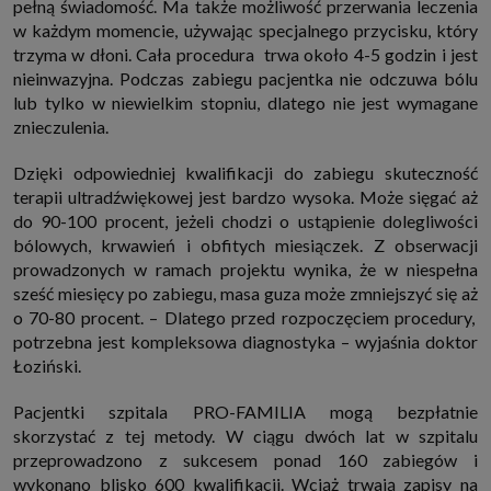
pełną świadomość. Ma także możliwość przerwania leczenia
w każdym momencie, używając specjalnego przycisku, który
trzyma w dłoni. Cała procedura trwa około 4-5 godzin i jest
nieinwazyjna. Podczas zabiegu pacjentka nie odczuwa bólu
lub tylko w niewielkim stopniu, dlatego nie jest wymagane
znieczulenia.
Dzięki odpowiedniej kwalifikacji do zabiegu skuteczność
terapii ultradźwiękowej jest bardzo wysoka. Może sięgać aż
do 90-100 procent, jeżeli chodzi o ustąpienie dolegliwości
bólowych, krwawień i obfitych miesiączek. Z obserwacji
prowadzonych w ramach projektu wynika, że w niespełna
sześć miesięcy po zabiegu, masa guza może zmniejszyć się aż
o 70-80 procent. – Dlatego przed rozpoczęciem procedury,
potrzebna jest kompleksowa diagnostyka – wyjaśnia doktor
Łoziński.
Pacjentki szpitala PRO-FAMILIA mogą bezpłatnie
skorzystać z tej metody. W ciągu dwóch lat w szpitalu
przeprowadzono z sukcesem ponad 160 zabiegów i
wykonano blisko 600 kwalifikacji. Wciąż trwają zapisy na