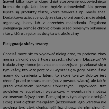
(nawet kilka razy w ciągu dnia) stosowanie odpowiedniego
internetowymi. Udzielenie takiej zgody jest dobrowolne, nie musisz jej
kremu do rąk. Jaki krem będzie odpowiedni? Na pewno
udzielać, nie pozbawi Cię to dostępu do naszych usług. Masz również
możliwość ograniczenia zakresu lub zmiany zgody w dowolnym
lepsze są produkty tłuste, które zawierają np. masło shea.
momencie.
Dodatkowo ucieczce wody ze skóry dłoni pomóc może olejek
Twoje dane przetwarzane będą do czasu istnienia podstawy do ich
arganowy, lniany lub z orzechów makadamia. Regularna
przetwarzania, czyli w przypadku udzielenia zgody do momentu jej
cofnięcia, ograniczenia lub innych działań z Twojej strony ograniczających
pielęgnacja pomoże chronić dłonie przed bolesnym pękaniem
tę zgodę, w przypadku niezbędności danych do wykonania umowy, przez
skóry, które często nas dotyka w trakcie zimy.
czas jej wykonywania i ewentualnie okres przedawnienia roszczeń z niej
(zwykle nie więcej niż 3 lata, a maksymalnie 10 lat), a w przypadku, gdy
podstawą przetwarzania danych jest uzasadniony interes administratora,
Pielęgnacja skóry twarzy
do czasu zgłoszenia przez Ciebie skutecznego sprzeciwu.
Przekazywanie danych
Chociaż może się to wydawać nielogiczne, to podczas zimy
Administratorzy danych mogą powierzać Twoje dane podwykonawcom IT,
musisz chronić swoją twarz przed… słońcem. Dlaczego? W
księgowym, agencjom marketingowym etc. Zrobią to jedynie na
trakcie zimy słońce jest znacznie ostrzejsze – przekonał się o
podstawie umowy o powierzenie przetwarzania danych zobowiązującej
taki podmiot do odpowiedniego zabezpieczenia danych i niekorzystania z
tym każdy, kto w tę porę roku wybrał się w góry. Mimo iż nie
nich do własnych celów.
mamy do czynienia z latem, to skórę twarzy dobrze jest
Cookies
chronić przed przesuszeniem (np. z powodu wiatru), ale także
Na naszych stronach używamy znaczników internetowych takich jak pliki
przed działaniem promieni słonecznych. Odpowiedni filtr
np. cookie lub local storage do zbierania i przetwarzania danych
osobowych w celu personalizowania treści i reklam oraz analizowania
powinien w zupełności wystarczyć – ewentualnie możesz
ruchu na stronach, aplikacjach i w Internecie. W ten sposób technologię tę
zastosować lżejszy krem. Pamiętaj przy tym, aby nie obciążać
wykorzystują również podmioty z Grupy SAGIER oraz nasi Zaufani
Partnerzy, którzy także chcą dopasowywać reklamy do Twoich preferencji.
skórę zbyt ciężkim makijażem (aczkolwiek jego warstwa nie
Cookies to dane informatyczne zapisywane w plikach i przechowywane na
powinna być zbyt cienka, jeśli już chcesz się nim chronić),
Twoim urządzeniu końcowym (tj. twój komputer, tablet, smartphone itp.),