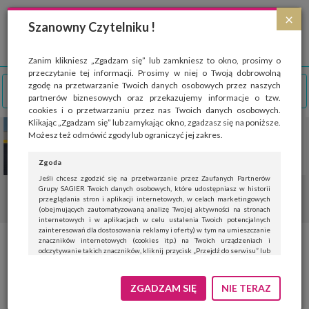
Strona wykorzystuje pliki cookies, które służą głównie do celów statystycznych.
×
Wyrażając zgodę na używanie 'cookies', zezwalasz na zapisanie ich w pamięci
Szanowny Czytelniku !
przeglądarki. Przejdź do
polityki cookies
.
ROZUMIEM
Zanim klikniesz „Zgadzam się” lub zamkniesz to okno, prosimy o
przeczytanie tej informacji. Prosimy w niej o Twoją dobrowolną
zgodę na przetwarzanie Twoich danych osobowych przez naszych
partnerów biznesowych oraz przekazujemy informacje o tzw.
cookies i o przetwarzaniu przez nas Twoich danych osobowych.
Klikając „Zgadzam się” lub zamykając okno, zgadzasz się na poniższe.
Możesz też odmówić zgody lub ograniczyć jej zakres.
Zgoda
Jeśli chcesz zgodzić się na przetwarzanie przez Zaufanych Partnerów
Grupy SAGIER Twoich danych osobowych, które udostępniasz w historii
przeglądania stron i aplikacji internetowych, w celach marketingowych
(obejmujących zautomatyzowaną analizę Twojej aktywności na stronach
internetowych i w aplikacjach w celu ustalenia Twoich potencjalnych
zainteresowań dla dostosowania reklamy i oferty) w tym na umieszczanie
znaczników internetowych (cookies itp.) na Twoich urządzeniach i
Jak dbać o skórę zimą
odczytywanie takich znaczników, kliknij przycisk „Przejdź do serwisu” lub
zamknij to okno.
Jeśli nie chcesz wyrazić zgody, kliknij „Nie teraz”.
ZGADZAM SIĘ
NIE TERAZ
19
PIELĘGNACJA
POLECANE
URODA
Wyrażenie zgody jest dobrowolne. Możesz edytować zakres zgody, w tym
wycofać ją całkowicie, przechodząc na naszą stronę
polityki prywatności
.