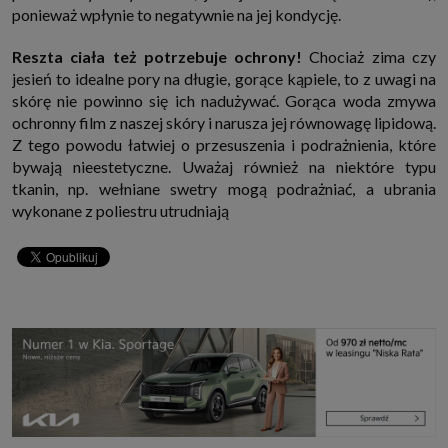
które przeglądarka wysyła do serwera przy każdorazowym wejściu na
ponieważ wpłynie to negatywnie na jej kondycję.
stronę z tego urządzenia, podczas gdy odwiedzasz strony w Internecie.
Szczegółową informację na temat plików cookie i ich funkcjonowania
Reszta ciała też potrzebuje ochrony!
Chociaż zima czy
znajdziesz
pod tym linkiem
. Pod tym linkiem znajdziesz także informację
o tym jak zmienić ustawienia przeglądarki, aby ograniczyć lub wyłączyć
jesień to idealne pory na długie, gorące kąpiele, to z uwagi na
funkcjonowanie plików cookies itp. oraz jak usunąć takie pliki z Twojego
skórę nie powinno się ich nadużywać. Gorąca woda zmywa
urządzenia.
ochronny film z naszej skóry i narusza jej równowagę lipidową.
Twoje uprawnienia
Z tego powodu łatwiej o przesuszenia i podrażnienia, które
Przysługują Ci następujące uprawnienia wobec Twoich danych i ich
przetwarzania przez nas, inne podmioty z Grupy SAGIER i Zaufanych
bywają nieestetyczne. Uważaj również na niektóre typu
Partnerów:
tkanin, np. wełniane swetry mogą podrażniać, a ubrania
1. Jeśli udzieliłeś zgody na przetwarzanie danych możesz ją w każdej
wykonane z poliestru utrudniają
chwili wycofać (cofnięcie zgody oczywiście nie uchyli zgodności z prawem
przetwarzania już dokonanego na jej podstawie);
2. Masz również prawo żądania dostępu do Twoich danych osobowych, ich
sprostowania, usunięcia lub ograniczenia przetwarzania, prawo do
przeniesienia danych, wyrażenia sprzeciwu wobec przetwarzania danych
oraz prawo do wniesienia skargi do organu nadzorczego, którym w Polsce
jest Prezes Urzędu Ochrony Danych Osobowych.
Pod tym adresem
znajdziesz dodatkowe informacje dotyczące przetwarzania danych i
Twoich uprawnień.