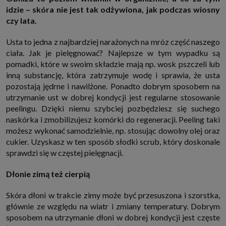
http://www.sagier.pl/
idzie – skóra nie jest tak odżywiona, jak podczas wiosny
czy lata.
Jeżeli wyrazisz zgodę, o którą wyżej prosimy, administratorami Twoich
danych osobowych będą także nasi Zaufani Partnerzy. Listę Zaufanych
Partnerów możesz sprawdzić w każdym momencie na stronie naszej
Usta to jedna z najbardziej narażonych na mróz część naszego
polityki prywatności
i tam też zmodyfikować lub cofnąć swoje zgody.
ciała. Jak je pielęgnować? Najlepsze w tym wypadku są
Podstawa i cel przetwarzania
pomadki, które w swoim składzie mają np. wosk pszczeli lub
Twoje dane przetwarzamy w następujących celach:
inną substancję, która zatrzymuje wodę i sprawia, że usta
1. Jeśli zawieramy z Tobą umowę o realizację danej usługi (np. usługi
pozostają jędrne i nawilżone. Ponadto dobrym sposobem na
zapewniającej Ci możliwość zapoznania się z jednym z naszych serwisów
w oparciu o treść regulaminu tego serwisu), to możemy przetwarzać
utrzymanie ust w dobrej kondycji jest regularne stosowanie
Twoje dane w zakresie niezbędnym do realizacji tej umowy.
peelingu. Dzięki niemu szybciej pozbędziesz się suchego
2. Zapewnianie bezpieczeństwa usługi (np. sprawdzenie, czy do Twojego
naskórka i zmobilizujesz komórki do regeneracji. Peeling taki
konta nie loguje się nieuprawniona osoba), dokonanie pomiarów
statystycznych, ulepszanie naszych usług i dopasowanie ich do potrzeb i
możesz wykonać samodzielnie, np. stosując dowolny olej oraz
wygody użytkowników (np. personalizowanie treści w usługach), jak
cukier. Uzyskasz w ten sposób słodki scrub, który doskonale
również prowadzenie marketingu i promocji własnych usług (np. jeśli
interesujesz się motoryzacją i oglądasz artykuły w biznesistyl.pl lub na
sprawdzi się w częstej pielęgnacji.
innych stronach internetowych, to możemy Ci wyświetlić reklamę
dotyczącą artykułu w serwisie biznesistyl.pl/automoto. Takie
Dłonie zimą też cierpią
przetwarzanie danych to realizacja naszych prawnie uzasadnionych
interesów.
Skóra dłoni w trakcie zimy może być przesuszona i szorstka,
3. Za Twoją zgodą usługi marketingowe dostarczą Ci nasi Zaufani
Partnerzy oraz my dla podmiotów trzecich. Aby móc pokazać interesujące
głównie ze względu na wiatr i zmiany temperatury. Dobrym
Cię reklamy (np. produktu, którego możesz potrzebować) reklamodawcy i
sposobem na utrzymanie dłoni w dobrej kondycji jest częste
ich przedstawiciele chcieliby mieć możliwość przetwarzania Twoich
danych związanych z odwiedzanymi przez Ciebie stronami