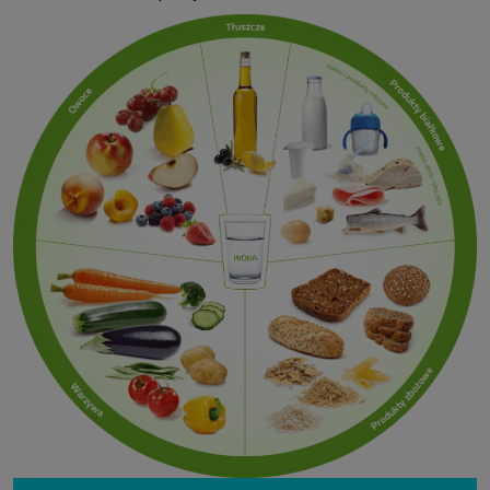
internetowymi. Udzielenie takiej zgody jest dobrowolne, nie musisz jej
udzielać, nie pozbawi Cię to dostępu do naszych usług. Masz również
możliwość ograniczenia zakresu lub zmiany zgody w dowolnym
momencie.
Twoje dane przetwarzane będą do czasu istnienia podstawy do ich
przetwarzania, czyli w przypadku udzielenia zgody do momentu jej
cofnięcia, ograniczenia lub innych działań z Twojej strony ograniczających
tę zgodę, w przypadku niezbędności danych do wykonania umowy, przez
czas jej wykonywania i ewentualnie okres przedawnienia roszczeń z niej
(zwykle nie więcej niż 3 lata, a maksymalnie 10 lat), a w przypadku, gdy
podstawą przetwarzania danych jest uzasadniony interes administratora,
do czasu zgłoszenia przez Ciebie skutecznego sprzeciwu.
Przekazywanie danych
Administratorzy danych mogą powierzać Twoje dane podwykonawcom IT,
księgowym, agencjom marketingowym etc. Zrobią to jedynie na
podstawie umowy o powierzenie przetwarzania danych zobowiązującej
taki podmiot do odpowiedniego zabezpieczenia danych i niekorzystania z
nich do własnych celów.
Cookies
Na naszych stronach używamy znaczników internetowych takich jak pliki
np. cookie lub local storage do zbierania i przetwarzania danych
osobowych w celu personalizowania treści i reklam oraz analizowania
ruchu na stronach, aplikacjach i w Internecie. W ten sposób technologię tę
wykorzystują również podmioty z Grupy SAGIER oraz nasi Zaufani
Partnerzy, którzy także chcą dopasowywać reklamy do Twoich preferencji.
Cookies to dane informatyczne zapisywane w plikach i przechowywane na
Twoim urządzeniu końcowym (tj. twój komputer, tablet, smartphone itp.),