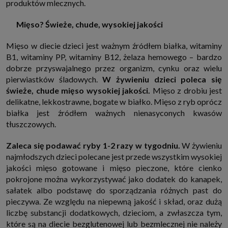
produktów mlecznych.
Mięso? Świeże, chude, wysokiej jakości
Mięso w diecie dzieci jest ważnym źródłem białka, witaminy
B1, witaminy PP, witaminy B12, żelaza hemowego – bardzo
dobrze przyswajalnego przez organizm, cynku oraz wielu
pierwiastków śladowych.
W żywieniu dzieci poleca się
świeże, chude mięso wysokiej jakości.
Mięso z drobiu jest
delikatne, lekkostrawne, bogate w białko. Mięso z ryb oprócz
białka jest źródłem ważnych nienasyconych kwasów
tłuszczowych.
Zaleca się podawać ryby 1-2 razy w tygodniu.
W żywieniu
najmłodszych dzieci polecane jest przede wszystkim wysokiej
jakości mięso gotowane i mięso pieczone, które cienko
pokrojone można wykorzystywać jako dodatek do kanapek,
sałatek albo podstawę do sporządzania różnych past do
pieczywa. Ze względu na niepewną jakość i skład, oraz dużą
liczbę substancji dodatkowych, dzieciom, a zwłaszcza tym,
które są na diecie bezglutenowej lub bezmlecznej nie należy