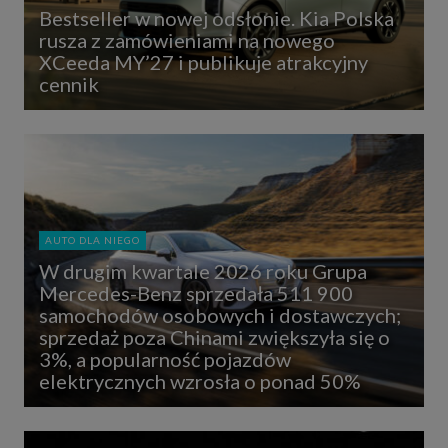
Bestseller w nowej odsłonie. Kia Polska
rusza z zamówieniami na nowego
XCeeda MY’27 i publikuje atrakcyjny
cennik
AUTO DLA NIEGO
W drugim kwartale 2026 roku Grupa
Mercedes-Benz sprzedała 511 900
samochodów osobowych i dostawczych;
sprzedaż poza Chinami zwiększyła się o
3%, a popularność pojazdów
elektrycznych wzrosła o ponad 50%