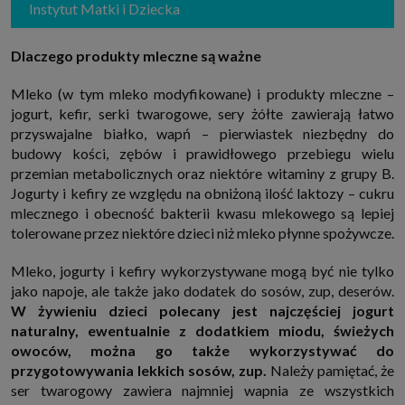
Instytut Matki i Dziecka
które przeglądarka wysyła do serwera przy każdorazowym wejściu na
stronę z tego urządzenia, podczas gdy odwiedzasz strony w Internecie.
Szczegółową informację na temat plików cookie i ich funkcjonowania
znajdziesz
pod tym linkiem
. Pod tym linkiem znajdziesz także informację
Dlaczego produkty mleczne są ważne
o tym jak zmienić ustawienia przeglądarki, aby ograniczyć lub wyłączyć
funkcjonowanie plików cookies itp. oraz jak usunąć takie pliki z Twojego
urządzenia.
Mleko (w tym mleko modyfikowane) i produkty mleczne –
jogurt, kefir, serki twarogowe, sery żółte zawierają łatwo
Twoje uprawnienia
przyswajalne białko, wapń – pierwiastek niezbędny do
Przysługują Ci następujące uprawnienia wobec Twoich danych i ich
przetwarzania przez nas, inne podmioty z Grupy SAGIER i Zaufanych
budowy kości, zębów i prawidłowego przebiegu wielu
Partnerów:
przemian metabolicznych oraz niektóre witaminy z grupy B.
1. Jeśli udzieliłeś zgody na przetwarzanie danych możesz ją w każdej
Jogurty i kefiry ze względu na obniżoną ilość laktozy – cukru
chwili wycofać (cofnięcie zgody oczywiście nie uchyli zgodności z prawem
przetwarzania już dokonanego na jej podstawie);
mlecznego i obecność bakterii kwasu mlekowego są lepiej
tolerowane przez niektóre dzieci niż mleko płynne spożywcze.
2. Masz również prawo żądania dostępu do Twoich danych osobowych, ich
sprostowania, usunięcia lub ograniczenia przetwarzania, prawo do
przeniesienia danych, wyrażenia sprzeciwu wobec przetwarzania danych
Mleko, jogurty i kefiry wykorzystywane mogą być nie tylko
oraz prawo do wniesienia skargi do organu nadzorczego, którym w Polsce
jest Prezes Urzędu Ochrony Danych Osobowych.
Pod tym adresem
jako napoje, ale także jako dodatek do sosów, zup, deserów.
znajdziesz dodatkowe informacje dotyczące przetwarzania danych i
W żywieniu dzieci polecany jest najczęściej jogurt
Twoich uprawnień.
naturalny, ewentualnie z dodatkiem miodu, świeżych
owoców, można go także wykorzystywać do
przygotowywania lekkich sosów, zup.
Należy pamiętać, że
ser twarogowy zawiera najmniej wapnia ze wszystkich