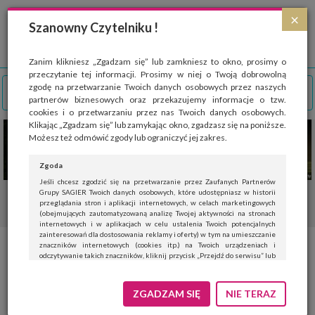
Strona wykorzystuje pliki cookies, które służą głównie do celów statystycznych.
×
Wyrażając zgodę na używanie 'cookies', zezwalasz na zapisanie ich w pamięci
Szanowny Czytelniku !
przeglądarki. Przejdź do
polityki cookies
.
ROZUMIEM
Zanim klikniesz „Zgadzam się” lub zamkniesz to okno, prosimy o
przeczytanie tej informacji. Prosimy w niej o Twoją dobrowolną
zgodę na przetwarzanie Twoich danych osobowych przez naszych
partnerów biznesowych oraz przekazujemy informacje o tzw.
cookies i o przetwarzaniu przez nas Twoich danych osobowych.
Klikając „Zgadzam się” lub zamykając okno, zgadzasz się na poniższe.
Możesz też odmówić zgody lub ograniczyć jej zakres.
Zgoda
Jeśli chcesz zgodzić się na przetwarzanie przez Zaufanych Partnerów
Grupy SAGIER Twoich danych osobowych, które udostępniasz w historii
przeglądania stron i aplikacji internetowych, w celach marketingowych
(obejmujących zautomatyzowaną analizę Twojej aktywności na stronach
internetowych i w aplikacjach w celu ustalenia Twoich potencjalnych
zainteresowań dla dostosowania reklamy i oferty) w tym na umieszczanie
znaczników internetowych (cookies itp.) na Twoich urządzeniach i
Jak komponować menu dziecka
odczytywanie takich znaczników, kliknij przycisk „Przejdź do serwisu” lub
zamknij to okno.
w wieku 1-3 lata
Jeśli nie chcesz wyrazić zgody, kliknij „Nie teraz”.
ZGADZAM SIĘ
NIE TERAZ
Wyrażenie zgody jest dobrowolne. Możesz edytować zakres zgody, w tym
wycofać ją całkowicie, przechodząc na naszą stronę
polityki prywatności
.