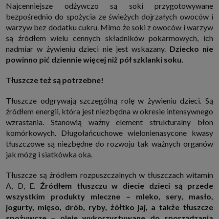
Najcenniejsze odżywczo są soki przygotowywane
bezpośrednio do spożycia ze świeżych dojrzałych owoców i
warzyw bez dodatku cukru. Mimo że soki z owoców i warzyw
są źródłem wielu cennych składników pokarmowych, ich
nadmiar w żywieniu dzieci nie jest wskazany.
Dziecko nie
powinno pić dziennie więcej niż pół szklanki soku.
Tłuszcze też są potrzebne!
Tłuszcze odgrywają szczególną rolę w żywieniu dzieci. Są
źródłem energii, która jest niezbędna w okresie intensywnego
wzrastania. Stanowią ważny element strukturalny błon
komórkowych. Długołańcuchowe wielonienasycone kwasy
tłuszczowe są niezbędne do rozwoju tak ważnych organów
jak mózg i siatkówka oka.
Tłuszcze są źródłem rozpuszczalnych w tłuszczach witamin
A, D, E.
Źródłem tłuszczu w diecie dzieci są przede
wszystkim produkty mleczne – mleko, sery, masło,
jogurty, mięso, drób, ryby, żółtko jaj, a także tłuszcze
spożywcze – oleje wykorzystywane do sporządzania