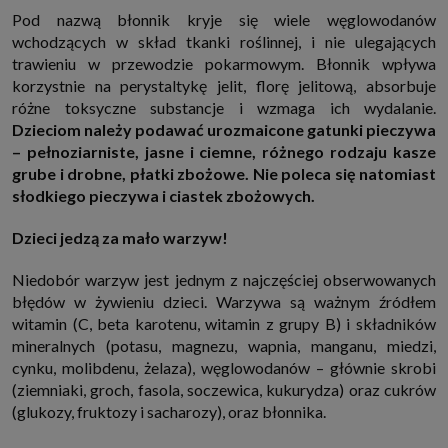
Pod nazwą błonnik kryje się wiele węglowodanów
wchodzących w skład tkanki roślinnej, i nie ulegających
trawieniu w przewodzie pokarmowym. Błonnik wpływa
korzystnie na perystaltykę jelit, florę jelitową, absorbuje
różne toksyczne substancje i wzmaga ich wydalanie.
Dzieciom należy podawać urozmaicone gatunki pieczywa
– pełnoziarniste, jasne i ciemne, różnego rodzaju kasze
grube i drobne, płatki zbożowe. Nie poleca się natomiast
słodkiego pieczywa i ciastek zbożowych.
Dzieci jedzą za mało warzyw!
Niedobór warzyw jest jednym z najczęściej obserwowanych
błędów w żywieniu dzieci. Warzywa są ważnym źródłem
witamin (C, beta karotenu, witamin z grupy B) i składników
mineralnych (potasu, magnezu, wapnia, manganu, miedzi,
cynku, molibdenu, żelaza), węglowodanów – głównie skrobi
(ziemniaki, groch, fasola, soczewica, kukurydza) oraz cukrów
(glukozy, fruktozy i sacharozy), oraz błonnika.