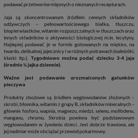
podawać przetworów mięsnych o nieznanych recepturach.
Jaja są skoncentrowanym źródłem cennych składników
odżywczych – pełnowartościowego białka, tłuszczu,
biopierwiastków, witamin rozpuszczalnych w tłuszczach oraz
innych składników o aktywności biologicznej m.in. lecytyny.
Najlepiej podawać je w formie gotowanych na miękko, na
twardo, delikatnej jajecznicy i w różnych potrawach (naleśniki,
kluski itp.).
Tygodniowo można podać dziecku 3-4 jaja
(średnio ½ jajka dziennie).
Ważne jest podawanie urozmaiconych gatunków
pieczywa
Produkty zbożowe są źródłem węglowodanów złożonych –
skrobi, błonnika, witamin z grupy B, składników mineralnych –
głównie fosforu, wapnia, magnezu, miedzi, selenu, molibdenu,
manganu, chromu. Skrobia powinna być podstawowym
węglowodanem w żywieniu dzieci. Jest dobrze trawiona, ale
jej nadmiar może obciążać przewód pokarmowy.