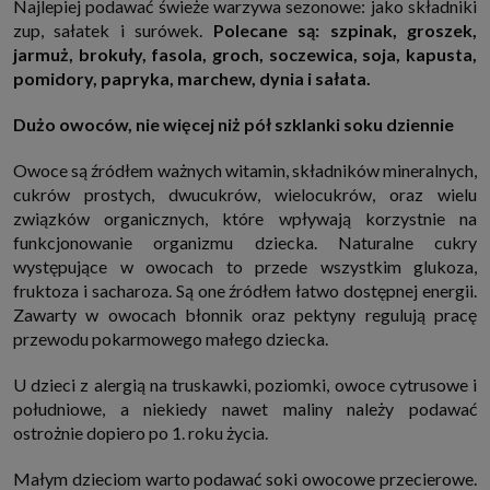
Najlepiej podawać świeże warzywa sezonowe: jako składniki
zup, sałatek i surówek.
Polecane są: szpinak, groszek,
jarmuż, brokuły, fasola, groch, soczewica, soja, kapusta,
pomidory, papryka, marchew, dynia i sałata.
Dużo owoców, nie więcej niż pół szklanki soku dziennie
Owoce są źródłem ważnych witamin, składników mineralnych,
cukrów prostych, dwucukrów, wielocukrów, oraz wielu
związków organicznych, które wpływają korzystnie na
funkcjonowanie organizmu dziecka. Naturalne cukry
występujące w owocach to przede wszystkim glukoza,
fruktoza i sacharoza. Są one źródłem łatwo dostępnej energii.
Zawarty w owocach błonnik oraz pektyny regulują pracę
przewodu pokarmowego małego dziecka.
U dzieci z alergią na truskawki, poziomki, owoce cytrusowe i
południowe, a niekiedy nawet maliny należy podawać
ostrożnie dopiero po 1. roku życia.
Małym dzieciom warto podawać soki owocowe przecierowe.